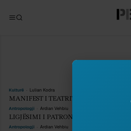
Search
for:
Kulturë
Lulian Kodra
N
MANIFEST I TEATRIT KRITIK
N
Antropologji
Ardian Vehbiu
N
LIGJËSIMI I PATRONAZHIT
Antropologji
Ardian Vehbiu
N