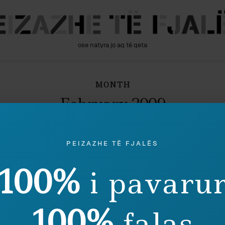
ose natyra jo aq të qeta
MONTH
February 2009
PEIZAZHE TË FJALËS
ostalgji
Maks Gjerazi
Politikë
100%
Ë EMËR TË POPULLIT
AUTO
i pavaru
ostalgji
Maks Gjerazi
Media
KOMA
LIBER
100%
falas
ostalgji
Maks Gjerazi
Kulturë