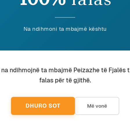
RS GRATIA ARTIS
DE R
ntropologji
Ardian Vehbiu
Histori
PUNË EMRASH
SKEN
Na ndihmoni ta mbajmë kështu
ntropologji
Ardian Vehbiu
Nostalgj
TIKA E VIRTUALES
OBSE
juhësi
Ardian Vehbiu
Nostalgj
OJËT ME BALTË
ZJAR
u na ndihmojnë ta mbajmë Peizazhe të Fjalës 
rsim
Edmond Çata
REZIKSHMËRIA E GUVËS
falas për të gjithë.
Më Shumë
DHURO SOT
Më vonë