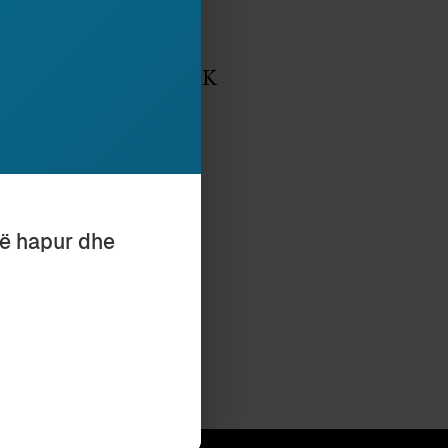
ADA I PAFAN
Ardian Vehbiu
DERBEU POLISEMIK
i
Maks Gjerazi
SIONI
i
Maks Gjerazi
RE TË PASHUARA
të hapur dhe