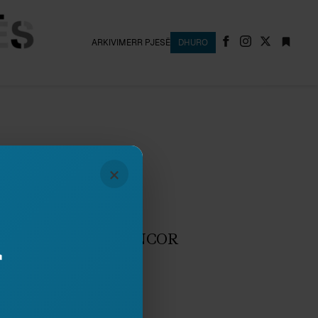
ARKIVI
MERR PJESË
DHURO
×
Ardian Vehbiu
RITARIZMI SHKENCOR
r
Ardian Vehbiu
 I RI
Ardian Vehbiu