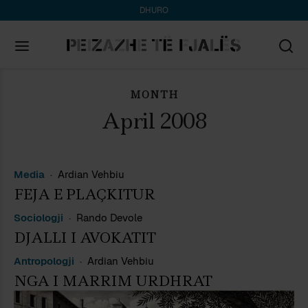
DHURO
MONTH
Search
for:
April 2008
Media
Ardian Vehbiu
FEJA E PLAÇKITUR
Sociologji
Rando Devole
DJALLI I AVOKATIT
Antropologji
Ardian Vehbiu
NGA I MARRIM URDHRAT