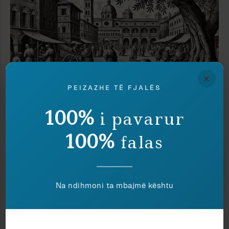
×
PEIZAZHE TË FJALËS
100%
i pavarur
100%
falas
Antropologji
Ardian Vehbiu
NA LINI TË LUAJMË
Totalitarizëm
Ardian Vehbiu
EPIKA E ARRATISJES
Na ndihmoni ta mbajmë kështu
Media
Ardian Vehbiu
VESHKA SHKIJESH APO PSYOPS?