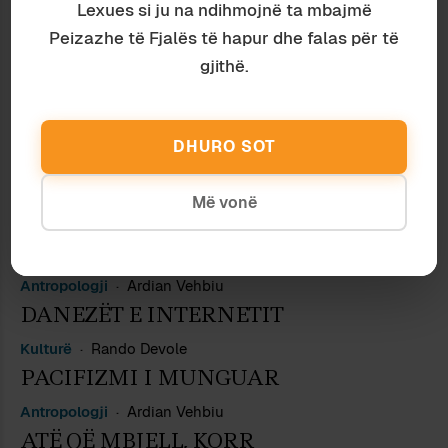
Gjuhësi
Rando Devole
Lexues si ju na ndihmojnë ta mbajmë
HISTORI SHKRONJASH
Peizazhe të Fjalës të hapur dhe falas për të
gjithë.
Media
Ardian Vehbiu
BATHORJA E EUROPËS
Kulturë
Ardian Vehbiu
DHURO SOT
BOJAXHINJTË E KOMBIT
Gjuhësi
Ardian Vehbiu
Më vonë
SHQIPJA DHE GREQISHTJA NË
LASHTËSI
Antropologji
Ardian Vehbiu
DANEZËT E INTERNETIT
Kulturë
Rando Devole
PACIFIZMI I MUNGUAR
Antropologji
Ardian Vehbiu
ATË QË MBJELL, KORR