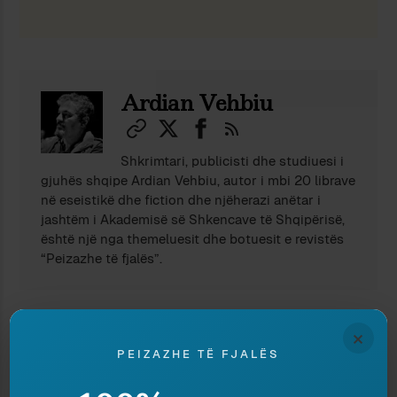
Ndaj
Ruaj
Ardian Vehbiu
Shkrimtari, publicisti dhe studiuesi i
gjuhës shqipe Ardian Vehbiu, autor i mbi 20 librave
në eseistikë dhe fiction dhe njëherazi anëtar i
jashtëm i Akademisë së Shkencave të Shqipërisë,
është një nga themeluesit dhe botuesit e revistës
“Peizazhe të fjalës”.
TË NGJASHME
×
PEIZAZHE TË FJALËS