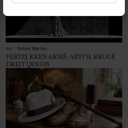
Art
Robert Martiko
PËRTEJ KRENARISË: ARTI SI RRUGË
DREJT QENIES