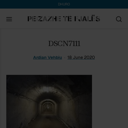
DHURO
Search
DSCN7111
for:
Ardian Vehbiu
18 June 2020