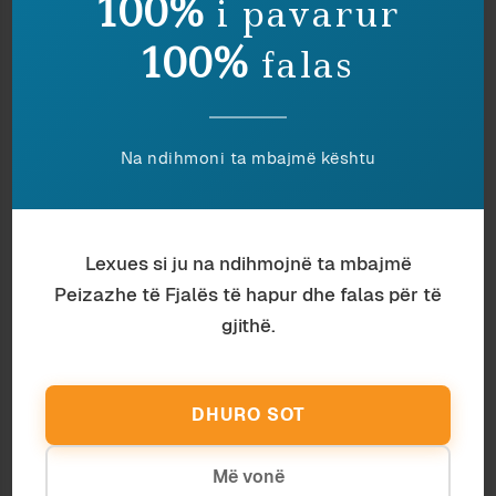
100%
i pavarur
100%
falas
Na ndihmoni ta mbajmë kështu
Lexues si ju na ndihmojnë ta mbajmë
Antropologji
Aourela Vintou
Peizazhe të Fjalës të hapur dhe falas për të
T’I SHËRBESH TRADITËS APO JO? KJO
gjithë.
ËSHTË ÇËSHTJA
DHURO SOT
Më vonë