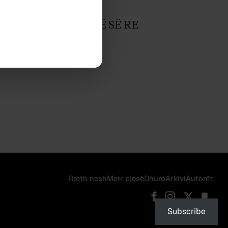
July 2013
KTURA E QEVERISË SË RE
February 2011
DIMI
Rreth nesh
Merr pjes​​ë​
Dhuro
Arkivi
Autorët
Subscribe