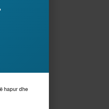
r
August 2015
ËR TË LARË DUART
June 2015
të hapur dhe
Ë PËR LOPËN
April 2015
U NË PALERMO