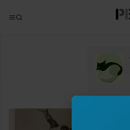
Search
for: