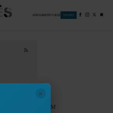
ARKIVI
MERR PJESË
DHURO
×
January 2016
A TË SHËNDETSHËM