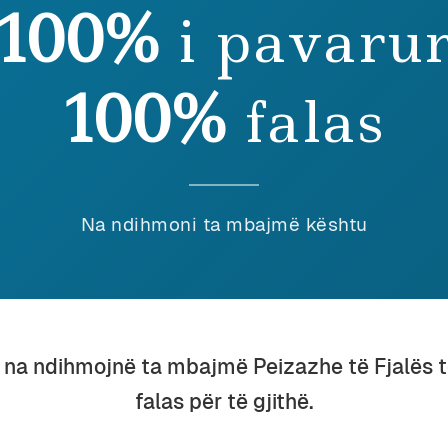
100%
i pavaru
100%
falas
dmin
April 2016
JALORTH I DITËS
Na ndihmoni ta mbajmë kështu
juhësi
September 2015
Media
HQIPJA PËR TË GJITHË
SA P
dmin
July 2015
Admin
u na ndihmojnë ta mbajmë Peizazhe të Fjalës 
JERËZ QË U PËLQEN FURÇA
THAN
falas për të gjithë.
etërsi
May 2015
Admin
MONUMENTI
SHAH