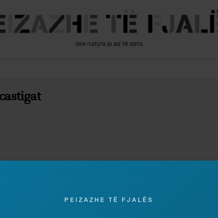
ose natyra jo aq të qeta
castigat
Admin
PEIZAZHE TË FJALËS
TRUP