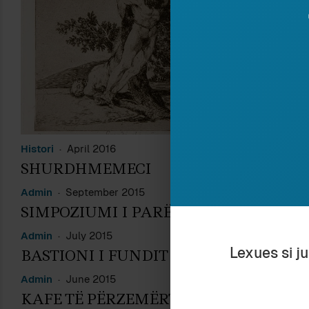
A
F
Histori
April 2016
SHURDHMEMECI
Admin
September 2015
G
SIMPOZIUMI I PARË ALBANISTIK
S
Admin
July 2015
A
Lexues si j
BASTIONI I FUNDIT
N
Admin
June 2015
L
KAFE TË PËRZEMËRTA