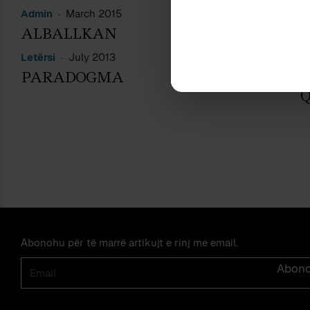
Admin
March 2015
A
ALBALLKAN
P
Letërsi
July 2013
L
PARADOGMA
S
Q
Abonohu për të marrë artikujt e rinj me email.
Email
Abon