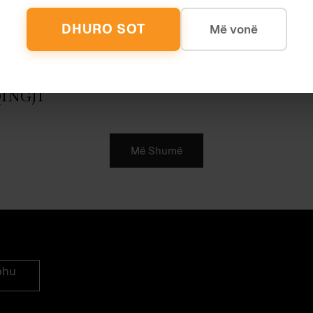
dmin
August 2014
Politikë
DHURO SOT
Më vonë
ËRZHITJE
STRU
etërsi
November 2012
Letërsi
HQIPONJË E MBUSHUR ME MISH
TUN
INGJI
Më Shumë
ohu