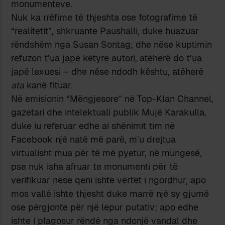
monumenteve.
Nuk ka rrëfime të thjeshta ose fotografime të
“realitetit”, shkruante Paushalli, duke huazuar
rëndshëm nga Susan Sontag; dhe nëse kuptimin
refuzon t’ua japë këtyre autori, atëherë do t’ua
japë lexuesi – dhe nëse ndodh kështu, atëherë
ata
kanë fituar.
Në emisionin “Mëngjesore” në Top-Klan Channel,
gazetari dhe intelektuali publik Mujë Karakulla,
duke iu referuar edhe ai shënimit tim në
Facebook një natë më parë, m’u drejtua
virtualisht mua për të më pyetur, në mungesë,
pse nuk isha afruar te monumenti për të
verifikuar nëse qeni ishte vërtet i ngordhur, apo
mos vallë ishte thjesht duke marrë një sy gjumë
ose përgjonte për një lepur putativ; apo edhe
ishte i plagosur rëndë nga ndonjë vandal dhe