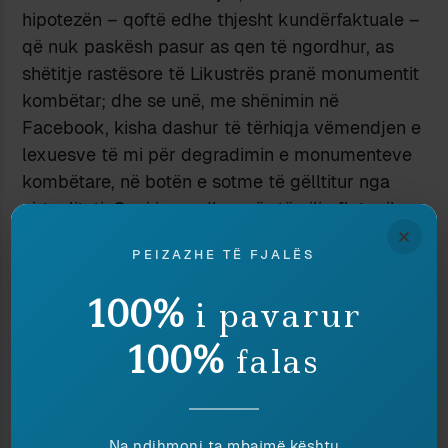
hipotezën – qoftë edhe thjesht kundërfaktuale –
që nuk paskësh pasur as qen të ngordhur, as
shëtitje rastësore të Likustrës pranë monumentit
kombëtar; dhe se unë, me shënimin në
Facebook, kisha dashur të tërhiqja vëmendjen e
lexuesve të mi për degradimin e monumenteve
kombëtare, në botën e sotme të gëlltitur nga
virtualiteti. Qeni i ngordhur për të cilin flet miku
×
im dr. Beshoja, shkruante Bajagia i televizionit
PEIZAZHE TË FJALËS
“Kaja”, është indiferenca jonë, e të gjithëve, ndaj
vlerave kombëtare dhe virtyteve që kemi
100%
i pavarur
monumentalizuar dikur në bronz.
Një komentues anonim, i këtij kursivi, vërente me
100%
falas
këtë rast se ne po i trajtonim qentë e rrugëve
edhe më mirë se monumentet kombëtare – ato
prej bronzi dhe ato të tjerat, në memorien
Na ndihmoni ta mbajmë kështu