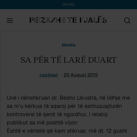
DHURO
Search
Media
for:
SA PËR TË LARË DUART
castigat
20 August 2015
Unë i nënshkruari dr. Besho Likustra, në lidhje me
sa m’u kërkua të sqaroj për të ashtuquajturën
kontroversí të qenit të ngordhur, i relatoj
publikut sa më poshtë vijon:
Është e vërtetë që kam shkruar, më dt. 12 gusht