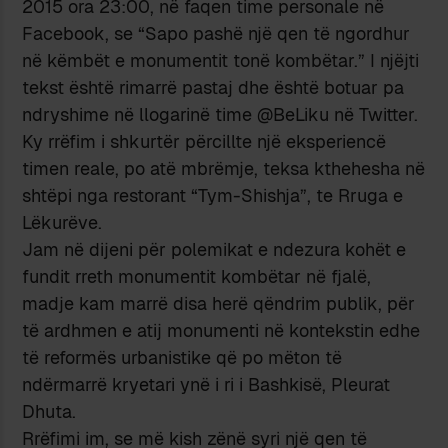
2015 ora 23:00, në faqen time personale në
Facebook, se “Sapo pashë një qen të ngordhur
në këmbët e monumentit tonë kombëtar.” I njëjti
tekst është rimarrë pastaj dhe është botuar pa
ndryshime në llogarinë time @BeLiku në Twitter.
Ky rrëfim i shkurtër përcillte një eksperiencë
timen reale, po atë mbrëmje, teksa kthehesha në
shtëpi nga restorant “Tym-Shishja”, te Rruga e
Lëkurëve.
Jam në dijeni për polemikat e ndezura kohët e
fundit rreth monumentit kombëtar në fjalë,
madje kam marrë disa herë qëndrim publik, për
të ardhmen e atij monumenti në kontekstin edhe
të reformës urbanistike që po mëton të
ndërmarrë kryetari ynë i ri i Bashkisë, Pleurat
Dhuta.
Rrëfimi im, se më kish zënë syri një qen të