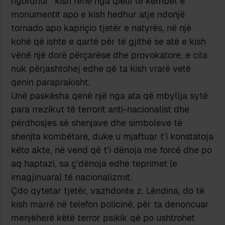
ngordhur” kish rënë nga qielli te këmbët e
monumentit apo e kish hedhur atje ndonjë
tornado apo kapriçio tjetër e natyrës, në një
kohë që ishte e qartë për të gjithë se atë e kish
vënë një dorë përçarëse dhe provokatore, e cila
nuk përjashtohej edhe që ta kish vrarë vetë
qenin paraprakisht.
Unë paskësha qenë një nga ata që mbyllja sytë
para rrezikut të terrorit anti-nacionalist dhe
përdhosjes së shenjave dhe simboleve të
shenjta kombëtare, duke u mjaftuar t’i konstatoja
këto akte, në vend që t’i dënoja me forcë dhe po
aq haptazi, sa ç’dënoja edhe teprimet (e
imagjinuara) të nacionalizmit.
Çdo qytetar tjetër, vazhdonte z. Lëndina, do të
kish marrë në telefon policinë, për ta denoncuar
menjëherë këtë terror psikik që po ushtrohet