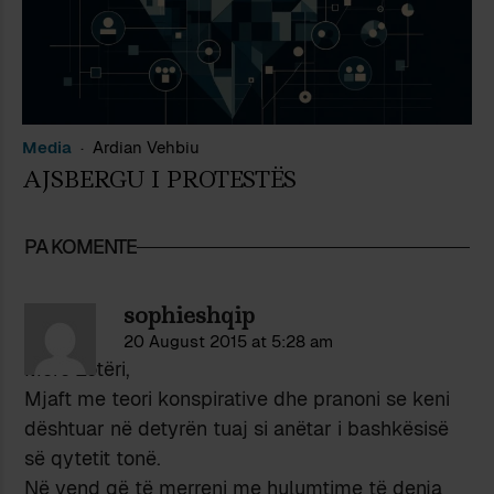
Media
Ardian Vehbiu
AJSBERGU I PROTESTËS
PA KOMENTE
sophieshqip
20 August 2015 at 5:28 am
More Zotëri,
Mjaft me teori konspirative dhe pranoni se keni
dështuar në detyrën tuaj si anëtar i bashkësisë
së qytetit tonë.
Në vend që të merreni me hulumtime të denja