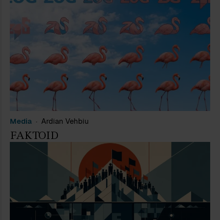
Media
Ardian Vehbiu
FAKTOID