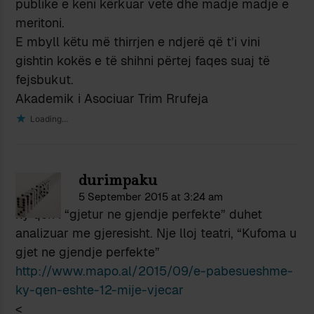
publike e keni kërkuar vetë dhe madje madje e
meritoni.
E mbyll këtu më thirrjen e ndjerë që t’i vini
gishtin kokës e të shihni përtej faqes suaj të
fejsbukut.
Akademik i Asociuar Trim Rrufeja
Loading...
durimpaku
5 September 2015 at 3:24 am
ky qen i “gjetur ne gjendje perfekte” duhet
analizuar me gjeresisht. Nje lloj teatri, “Kufoma u
gjet ne gjendje perfekte”
http://www.mapo.al/2015/09/e-pabesueshme-
ky-qen-eshte-12-mije-vjecar
<