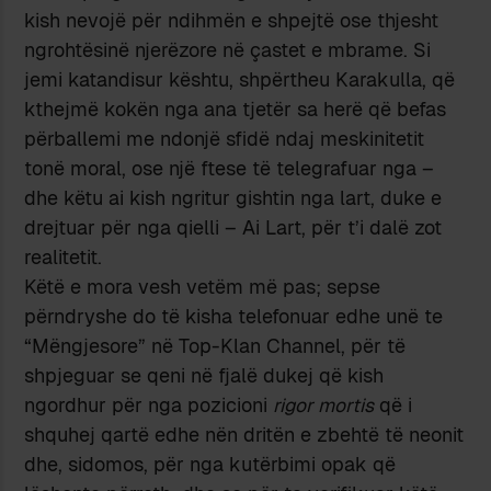
kish nevojë për ndihmën e shpejtë ose thjesht
ngrohtësinë njerëzore në çastet e mbrame. Si
jemi katandisur kështu, shpërtheu Karakulla, që
kthejmë kokën nga ana tjetër sa herë që befas
përballemi me ndonjë sfidë ndaj meskinitetit
tonë moral, ose një ftese të telegrafuar nga –
dhe këtu ai kish ngritur gishtin nga lart, duke e
drejtuar për nga qielli – Ai Lart, për t’i dalë zot
realitetit.
Këtë e mora vesh vetëm më pas; sepse
përndryshe do të kisha telefonuar edhe unë te
“Mëngjesore” në Top-Klan Channel, për të
shpjeguar se qeni në fjalë dukej që kish
ngordhur për nga pozicioni
rigor mortis
që i
shquhej qartë edhe nën dritën e zbehtë të neonit
dhe, sidomos, për nga kutërbimi opak që