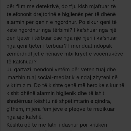
për film me detektivë, do t’ju kish mjaftuar të
telefononit drejtorinë e higjienës për të dhënë
alarmin për qenin e ngordhur. Po sikur qeni të
ketë ngordhur nga tërbimi? I kafshuar nga një
qen tjetër i tërbuar ose nga një njeri i kafshuar
nga qeni tjetër i tërbuar? I menduat ndopak
zemërdridhjet e nënave mbi kryet e vocërrakëve
të kafshuar?
Ju qartazi mendoni vetëm për veten tuaj dhe
imazhin tuaj social-mediatik e ndaj zhyteni në
viktimizim. Do të kishte qenë më heroike sikur të
kishit dhënë alarmin higjienik dhe të ishit
shndërruar kështu në shpëtimtarin e qindra,
ç’them, mijëra fëmijëve e pleqve të rrezikuar
nga ajo kafshë.
Kështu që të më falni i dashur por kritikën