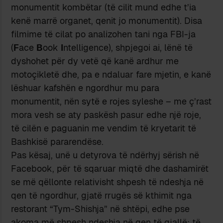
monumentit kombëtar (të cilit mund edhe t’ia
kenë marrë organet, qenit jo monumentit). Disa
filmime të cilat po analizohen tani nga FBI-ja
(
F
ace
B
ook
I
ntelligence), shpjegoi ai, lënë të
dyshohet për dy vetë që kanë ardhur me
motoçikletë dhe, pa e ndaluar fare mjetin, e kanë
lëshuar kafshën e ngordhur mu para
monumentit, nën sytë e rojes syleshe – me ç’rast
mora vesh se aty paskësh pasur edhe një roje,
të cilën e paguanin me vendim të kryetarit të
Bashkisë pararendëse.
Pas kësaj, unë u detyrova të ndërhyj sërish në
Facebook, për të sqaruar miqtë dhe dashamirët
se më qëllonte relativisht shpesh të ndeshja në
qen të ngordhur, gjatë rrugës së kthimit nga
restorant “Tym-Shishja” në shtëpi, edhe pse
akoma më shpesh ndeshja në qen të gjallë; të