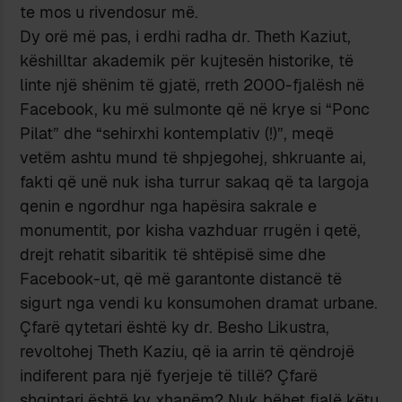
te mos u rivendosur më.
Dy orë më pas, i erdhi radha dr. Theth Kaziut,
këshilltar akademik për kujtesën historike, të
linte një shënim të gjatë, rreth 2000-fjalësh në
Facebook, ku më sulmonte që në krye si “Ponc
Pilat” dhe “sehirxhi kontemplativ (!)”, meqë
vetëm ashtu mund të shpjegohej, shkruante ai,
fakti që unë nuk isha turrur sakaq që ta largoja
qenin e ngordhur nga hapësira sakrale e
monumentit, por kisha vazhduar rrugën i qetë,
drejt rehatit sibaritik të shtëpisë sime dhe
Facebook-ut, që më garantonte distancë të
sigurt nga vendi ku konsumohen dramat urbane.
Çfarë qytetari është ky dr. Besho Likustra,
revoltohej Theth Kaziu, që ia arrin të qëndrojë
indiferent para një fyerjeje të tillë? Çfarë
shqiptari është ky xhanëm? Nuk bëhet fjalë këtu