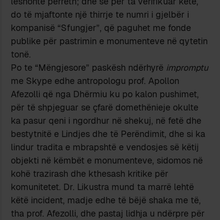
lëshonte përreth; dhe se për ta verifikuar këtë,
do të mjaftonte një thirrje te numri i gjelbër i
kompanisë “Sfungjer”, që paguhet me fonde
publike për pastrimin e monumenteve në qytetin
tonë.
Po te “Mëngjesore” paskësh ndërhyrë
impromptu
me Skype edhe antropologu prof. Apollon
Afezolli që nga Dhërmiu ku po kalon pushimet,
për të shpjeguar se çfarë domethënieje okulte
ka pasur qeni i ngordhur në shekuj, në fetë dhe
bestytnitë e Lindjes dhe të Perëndimit, dhe si ka
lindur tradita e mbrapshtë e vendosjes së këtij
objekti në këmbët e monumenteve, sidomos në
kohë trazirash dhe kthesash kritike për
komunitetet. Dr. Likustra mund ta marrë lehtë
këtë incident, madje edhe të bëjë shaka me të,
tha prof. Afezolli, dhe pastaj lidhja u ndërpre për