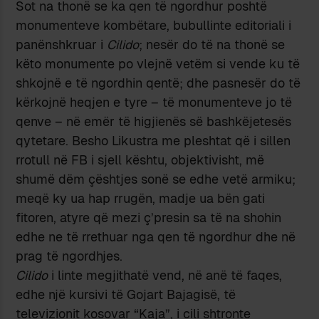
Sot na thonë se ka qen të ngordhur poshtë
monumenteve kombëtare, bubullinte editoriali i
panënshkruar i
Cilido
; nesër do të na thonë se
këto monumente po vlejnë vetëm si vende ku të
shkojnë e të ngordhin qentë; dhe pasnesër do të
kërkojnë heqjen e tyre – të monumenteve jo të
qenve – në emër të higjienës së bashkëjetesës
qytetare. Besho Likustra me pleshtat që i sillen
rrotull në FB i sjell kështu, objektivisht, më
shumë dëm çështjes sonë se edhe vetë armiku;
meqë ky ua hap rrugën, madje ua bën gati
fitoren, atyre që mezi ç’presin sa të na shohin
edhe ne të rrethuar nga qen të ngordhur dhe në
prag të ngordhjes.
Cilido
i linte megjithatë vend, në anë të faqes,
edhe një kursivi të Gojart Bajagisë, të
televizionit kosovar “Kaja”, i cili shtronte