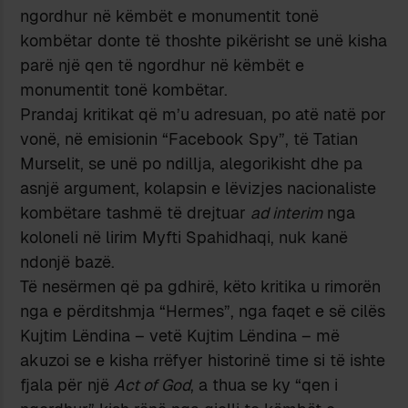
ngordhur në këmbët e monumentit tonë
kombëtar donte të thoshte pikërisht se unë kisha
parë një qen të ngordhur në këmbët e
monumentit tonë kombëtar.
Prandaj kritikat që m’u adresuan, po atë natë por
vonë, në emisionin “Facebook Spy”, të Tatian
Murselit, se unë po ndillja, alegorikisht dhe pa
asnjë argument, kolapsin e lëvizjes nacionaliste
kombëtare tashmë të drejtuar
ad interim
nga
koloneli në lirim Myfti Spahidhaqi, nuk kanë
ndonjë bazë.
Të nesërmen që pa gdhirë, këto kritika u rimorën
nga e përditshmja “Hermes”, nga faqet e së cilës
Kujtim Lëndina – vetë Kujtim Lëndina – më
akuzoi se e kisha rrëfyer historinë time si të ishte
fjala për një
Act of God
, a thua se ky “qen i