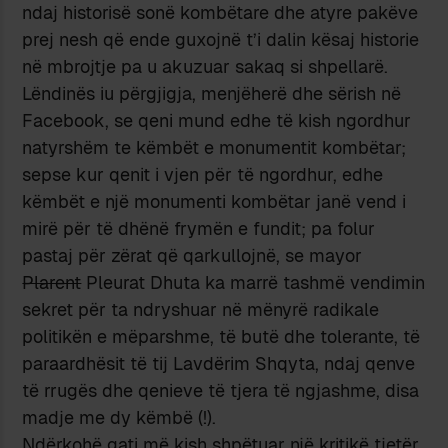
ndaj historisë sonë kombëtare dhe atyre pakëve
prej nesh që ende guxojnë t’i dalin kësaj historie
në mbrojtje pa u akuzuar sakaq si shpellarë.
Lëndinës iu përgjigja, menjëherë dhe sërish në
Facebook, se qeni mund edhe të kish ngordhur
natyrshëm te këmbët e monumentit kombëtar;
sepse kur qenit i vjen për të ngordhur, edhe
këmbët e një monumenti kombëtar janë vend i
mirë për të dhënë frymën e fundit; pa folur
pastaj për zërat që qarkullojnë, se mayor
Plarent
Pleurat Dhuta ka marrë tashmë vendimin
sekret për ta ndryshuar në mënyrë radikale
politikën e mëparshme, të butë dhe tolerante, të
paraardhësit të tij Lavdërim Shqyta, ndaj qenve
të rrugës dhe qenieve të tjera të ngjashme, disa
madje me dy këmbë (!).
Ndërkohë gati më kish shpëtuar një kritikë tjetër,