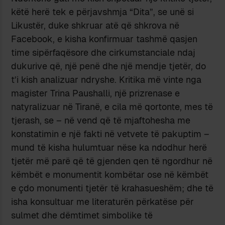
këtë herë tek e përjavshmja “Dita”, se unë si
Likustër, duke shkruar atë që shkrova në
Facebook, e kisha konfirmuar tashmë qasjen
time sipërfaqësore dhe cirkumstanciale ndaj
dukurive që, një penë dhe një mendje tjetër, do
t’i kish analizuar ndryshe. Kritika më vinte nga
magister Trina Paushalli, një prizrenase e
natyralizuar në Tiranë, e cila më qortonte, mes të
tjerash, se – në vend që të mjaftohesha me
konstatimin e një fakti në vetvete të pakuptim –
mund të kisha hulumtuar nëse ka ndodhur herë
tjetër më parë që të gjenden qen të ngordhur në
këmbët e monumentit kombëtar ose në këmbët
e çdo monumenti tjetër të krahasueshëm; dhe të
isha konsultuar me literaturën përkatëse për
sulmet dhe dëmtimet simbolike të