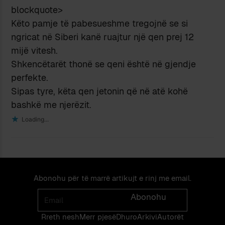
blockquote>
Këto pamje të pabesueshme tregojnë se si
ngricat në Siberi kanë ruajtur një qen prej 12
mijë vitesh.
Shkencëtarët thonë se qeni është në gjendje
perfekte.
Sipas tyre, këta qen jetonin që në atë kohë
bashkë me njerëzit.
Loading...
Abonohu për të marrë artikujt e rinj me email.
Email
Abonohu
Rreth nesh
Merr pjes​​ë​
Dhuro
Arkivi
Autorët