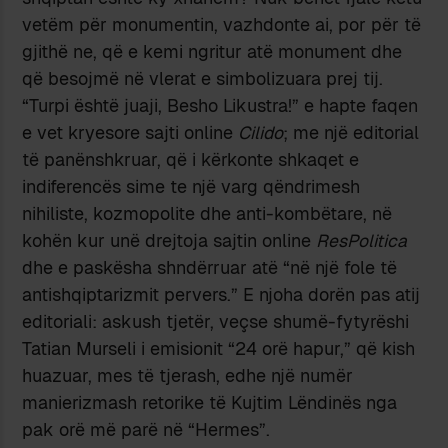
vetëm për monumentin, vazhdonte ai, por për të
gjithë ne, që e kemi ngritur atë monument dhe
që besojmë në vlerat e simbolizuara prej tij.
“Turpi është juaji, Besho Likustra!” e hapte faqen
e vet kryesore sajti online
Cilido
; me një editorial
të panënshkruar, që i kërkonte shkaqet e
indiferencës sime te një varg qëndrimesh
nihiliste, kozmopolite dhe anti-kombëtare, në
kohën kur unë drejtoja sajtin online
ResPolitica
dhe e paskësha shndërruar atë “në një fole të
antishqiptarizmit pervers.” E njoha dorën pas atij
editoriali: askush tjetër, veçse shumë-fytyrëshi
Tatian Murseli i emisionit “24 orë hapur,” që kish
huazuar, mes të tjerash, edhe një numër
manierizmash retorike të Kujtim Lëndinës nga
pak orë më parë në “Hermes”.