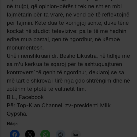
në tru(p), që opinion-bërësit tek ne shtien mbi
lajmëtarin për ta vrarë, në vend që të reflektojnë
për lajmin. Këtë dua të korrigjoj sonte, duke lënë
kockat në studiot televizive; pa le të më hedhin
edhe mua pastaj, qen të ngordhur, në këmbë
monumentesh.
Unë i nënshkruari dr. Besho Likustra, në lidhje me
sa m’u kërkua të sqaroj për të ashtuquajturën
kontroversí të qenit të ngordhur, deklaroj se sa
më lart e shkrova i lirë nga çdo shtrëngim dhe në
zotërim të plotë të vullnetit tim.
B.L., Facebook
Për Top-Klan Channel, zv-presidenti Milk
Qypsha.
Ndaje: