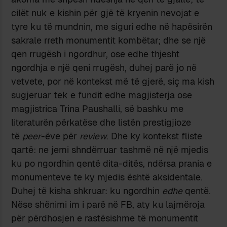
cilët nuk e kishin për gjë të kryenin nevojat e
tyre ku të mundnin, me siguri edhe në hapësirën
sakrale rreth monumentit kombëtar; dhe se një
qen rrugësh i ngordhur, ose edhe thjesht
ngordhja e një qeni rrugësh, duhej parë jo në
vetvete, por në kontekst më të gjerë, siç ma kish
sugjeruar tek e fundit edhe magjisterja ose
magjistrica Trina Paushalli, së bashku me
literaturën përkatëse dhe listën prestigjioze
të
peer
-ëve për
review
. Dhe ky kontekst fliste
qartë: ne jemi shndërruar tashmë në një mjedis
ku po ngordhin qentë dita-ditës, ndërsa prania e
monumenteve te ky mjedis është aksidentale.
Duhej të kisha shkruar: ku ngordhin
edhe
qentë.
Nëse shënimi im i parë në FB, aty ku lajmëroja
për përdhosjen e rastësishme të monumentit