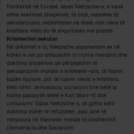
fisnikërisë në Evropë, sipas Nietzsche-s, e kanë
edhe doktrinat shoqërore, të cilat, ndonëse të
sekularizuara, mbështeten në thelb mbi vlera të
krishtera. Këto do të shqyrtohen më poshtë.
Krishterimi sekular
Në shkrimet e tij, Nietzsche argumenton se në
kohën e vet po shfaqeshin tri rryma mendimi dhe
doktrina shoqërore që përpiqeshin të
sekularizonin moralin e krishterë—pra, të hiqnin
bazën hyjnore, por të ruanin vlerat e krishtera.
Këto ishin:
demokracia, socializmi
(me këtë ai
kishte parasysh idetë e Karl Marx-it) dhe
utilitarizmi
. Sipas Nietzsche-s, të gjitha këto
doktrina duhet të refuzohen, pasi janë të
rrënjosura në themelet morale të krishterimit.
Demokracia dhe Socializmi