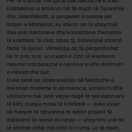
Për të kuptuar më qartë pse Nietzsche e sheh
krishterimin si armikun më të madh të fisnikërisë
dhe, njëkohësisht, si pengesën kryesore për
lindjen e Mbinjeriut, ky shkrim do të shqyrtojë
disa prej doktrinave dhe koncepteve themelore
të krishtera, të cilat, sipas tij, dobësojnë shpirtin
fisnik të njeriut. Vëmendja do të përqendrohet
në tri prej tyre:
konceptin e Zotit në krishterim
,
mësimin mbi barazinë e njerëzve
si dhe
doktrinën
e mëkatit dhe fajit.
Duke qenë se, sipas analizës së Nietzsche-s,
doktrinat moderne si
demokracia
,
socializmi
dhe
utilitarizmi
nuk janë veçse degë të sekularizuara
të këtij trungu moral të krishterë — duke vijuar
në mënyrë të ndryshme të njëjtin projekt të
dobësimit të njeriut evropian — shqyrtimi ynë do
të shtrihet edhe mbi këto tri rryma. Le të nisim,