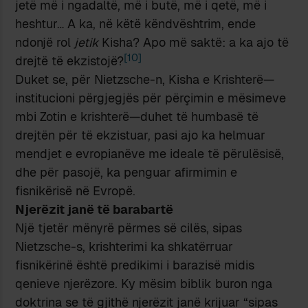
jetë më i ngadaltë, më i butë, më i qetë, më i
heshtur… A ka, në këtë këndvështrim, ende
ndonjë rol
jetik
Kisha? Apo më saktë: a ka ajo të
[10]
drejtë të ekzistojë?
Duket se, për Nietzsche-n, Kisha e Krishterë—
institucioni përgjegjës për përçimin e mësimeve
mbi Zotin e krishterë—duhet të humbasë të
drejtën për të ekzistuar, pasi ajo ka helmuar
mendjet e evropianëve me ideale të përulësisë,
dhe për pasojë, ka penguar afirmimin e
fisnikërisë në Evropë.
Njerëzit janë të barabartë
Një tjetër mënyrë përmes së cilës, sipas
Nietzsche-s, krishterimi ka shkatërruar
fisnikërinë është predikimi i barazisë midis
qenieve njerëzore. Ky mësim biblik buron nga
doktrina se të gjithë njerëzit janë krijuar “sipas