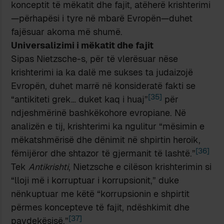
konceptit të mëkatit dhe fajit, atëherë krishterimi
—përhapësi i tyre në mbarë Evropën—duhet
fajësuar akoma më shumë.
Universalizimi i mëkatit dhe fajit
Sipas Nietzsche-s, për të vlerësuar nëse
krishterimi ia ka dalë me sukses ta judaizojë
Evropën, duhet marrë në konsideratë fakti se
[35]
“antikiteti grek… duket kaq i huaj”
për
ndjeshmërinë bashkëkohore evropiane. Në
analizën e tij, krishterimi ka ngulitur “mësimin e
mëkatshmërisë dhe dënimit në shpirtin heroik,
[36]
fëmijëror dhe shtazor të gjermanit të lashtë.”
Tek
Antikrishti
, Nietzsche e cilëson krishterimin si
“lloji më i korruptuar i korrupsionit,” duke
nënkuptuar me këtë “korrupsionin e shpirtit
përmes koncepteve të fajit, ndëshkimit dhe
[37]
pavdekësisë.”