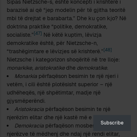
Sipas Nietzsche-s, është koncepti i krishterë i
barazisë ai që “jep modelin për të gjitha teoritë
mbi të drejtat e barabarta.” Dhe ku çon kjo? Në
doktrina praktike “politike, demokratike,
[47]
socialiste.”
Në këtë kuptim, lëvizja
demokratike është, për Nietzsche-n,
[48]
“trashëgimtare e lëvizjes së krishterë.”
Nietzsche i kategorizon shoqëritë në tre lloje:
monarkike, aristokratike
dhe
demokratike
.
Monarkia
përfaqëson besimin te një njeri i
vetëm, i cili është plotësisht superior – një
udhëheqës, një shpëtimtar, madje një
gjysmëperëndi.
Aristokracia
përfaqëson besimin te një
njerëzim elitar dhe një kastë më e lartë.
Subscribe
Demokracia
përfaqëson mosbesimin ndaj
njerëzve të mëdhenj dhe ndaj një rendi elitar,