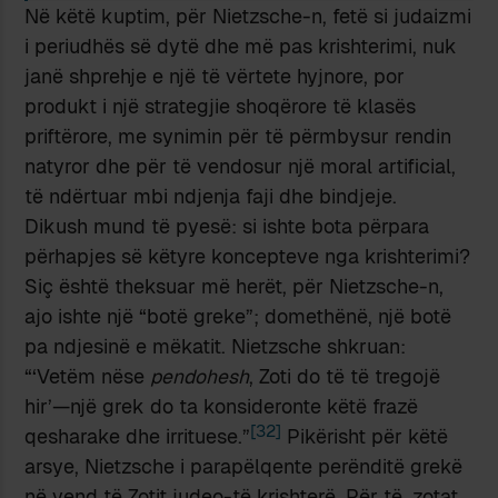
Në këtë kuptim, për Nietzsche-n, fetë si judaizmi
i periudhës së dytë dhe më pas krishterimi, nuk
janë shprehje e një të vërtete hyjnore, por
produkt i një strategjie shoqërore të klasës
priftërore, me synimin për të përmbysur rendin
natyror dhe për të vendosur një moral artificial,
të ndërtuar mbi ndjenja faji dhe bindjeje.
Dikush mund të pyesë: si ishte bota përpara
përhapjes së këtyre koncepteve nga krishterimi?
Siç është theksuar më herët, për Nietzsche-n,
ajo ishte një “botë greke”; domethënë, një botë
pa ndjesinë e mëkatit. Nietzsche shkruan:
“‘Vetëm nëse
pendohesh
, Zoti do të të tregojë
hir’—një grek do ta konsideronte këtë frazë
[32]
qesharake dhe irrituese.”
Pikërisht për këtë
arsye, Nietzsche i parapëlqente perënditë grekë
në vend të Zotit judeo-të krishterë. Për të, zotat