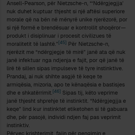
Ansell-Pearson, për Nietzsche-n, “‘Ndërgjegjja’
nuk duhet kuptuar thjesht si një aftësi superiore
morale që na bën në mënyrë unike njerëzorë, por
si një formë e brendësuar e kontrollit shoqëror—
produkt i disiplinuar i procesit civilizues të
[45]
moralitetit të lashtë.”
Për Nietzsche-n,
njerëzit me “ndërgjegje të mirë” janë ata që nuk
janë infektuar nga ndjenja e fajit, por që janë të
lirë të sillen sipas impulseve të tyre instinktive.
Prandaj, ai nuk shihte asgjë të keqe te
armiqësia, mizoria, apo te kënaqësia e bastisjes
[46]
dhe e shkatërrimit.
Sipas tij, këto veprime
janë thjesht shprehje të instinktit. “Ndërgjegjja e
keqe” lind kur instinktet etiketohen si të gabuara
dhe, për pasojë, individi ndjen faj pas veprimit
instinktiv.
Përveç krishterimit, fajin për pengimin e