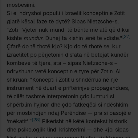
mosbesimi.
Si e ndryshoi populli i Izraelit konceptin e Zotit
gjatë kësaj faze të dytë? Sipas Nietzsche-s:
“Zoti i Vjetër nuk mundi të bënte më atë që dikur
[27]
kishte
mundur
. Duhej ta kishin lënë të vdiste.”
Çfarë do të thotë kjo? Kjo do të thotë se, kur
izraelitët po përjetonin disfata në betejat kundër
kombeve të tjera, ata – sipas Nietzsche-s –
ndryshuan vetë konceptin e tyre për Zotin. Ai
shkruan: “Koncepti i Zotit u shndërrua në një
instrument në duart e priftërinjve propagandues,
të cilët tashmë interpretonin çdo lumturi si
shpërblim hyjnor dhe çdo fatkeqësi si ndëshkim
për mosbindjen ndaj Perëndisë — pra si pasojë e
[28]
‘mëkatit’.”
Pikërisht në këtë kontekst historik
dhe psikologjik lindi krishterimi — dhe kjo, sipas
Nietzsche-s, shpjegon përse thelbi i doktrinës së