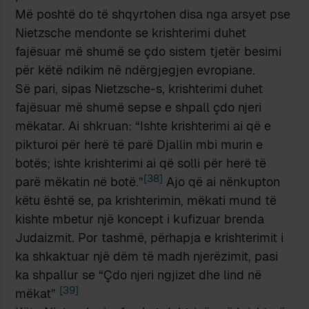
Më poshtë do të shqyrtohen disa nga arsyet pse
Nietzsche mendonte se krishterimi duhet
fajësuar më shumë se çdo sistem tjetër besimi
për këtë ndikim në ndërgjegjen evropiane.
Së pari, sipas Nietzsche-s, krishterimi duhet
fajësuar më shumë sepse e shpall çdo njeri
mëkatar. Ai shkruan: “Ishte krishterimi ai që e
pikturoi për herë të parë Djallin mbi murin e
botës; ishte krishterimi ai që solli për herë të
[38]
parë mëkatin në botë.”
Ajo që ai nënkupton
këtu është se, pa krishterimin, mëkati mund të
kishte mbetur një koncept i kufizuar brenda
Judaizmit. Por tashmë, përhapja e krishterimit i
ka shkaktuar një dëm të madh njerëzimit, pasi
ka shpallur se “Çdo njeri ngjizet dhe lind në
[39]
mëkat”