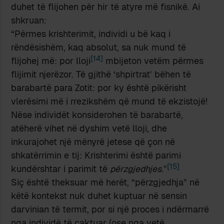
duhet të flijohen për hir të atyre më fisnikë. Ai
shkruan:
“Përmes krishterimit, individi u bë kaq i
rëndësishëm, kaq absolut, sa nuk mund të
[14]
flijohej më: por lloji
mbijeton vetëm përmes
flijimit njerëzor. Të gjithë ‘shpirtrat’ bëhen të
barabartë para Zotit: por ky është pikërisht
vlerësimi më i rrezikshëm që mund të ekzistojë!
Nëse individët konsiderohen të barabartë,
atëherë vihet në dyshim vetë lloji, dhe
inkurajohet një mënyrë jetese që çon në
shkatërrimin e tij: Krishterimi është parimi
[15]
kundërshtar i parimit të
përzgjedhjes
.”
Siç është theksuar më herët, “përzgjedhja” në
këtë kontekst nuk duhet kuptuar në sensin
darvinian të termit, por si një proces i ndërmarrë
nga individë të caktuar (ose nga vetë