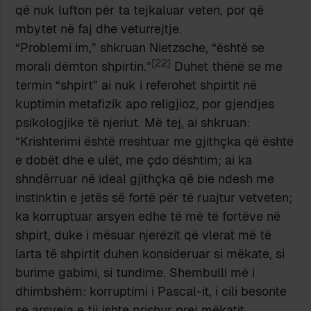
që nuk lufton për ta tejkaluar veten, por që
mbytet në faj dhe veturrejtje.
“Problemi im,” shkruan Nietzsche, “është se
[22]
morali dëmton shpirtin.”
Duhet thënë se me
termin “shpirt” ai nuk i referohet shpirtit në
kuptimin metafizik apo religjioz, por gjendjes
psikologjike të njeriut. Më tej, ai shkruan:
“Krishterimi është rreshtuar me gjithçka që është
e dobët dhe e ulët, me çdo dështim; ai ka
shndërruar në ideal gjithçka që bie ndesh me
instinktin e jetës së fortë për të ruajtur vetveten;
ka korruptuar arsyen edhe të më të fortëve në
shpirt, duke i mësuar njerëzit që vlerat më të
larta të shpirtit duhen konsideruar si mëkate, si
burime gabimi, si tundime. Shembulli më i
dhimbshëm: korruptimi i Pascal-it, i cili besonte
se arsyeja e tij ishte prishur prej mëkatit,