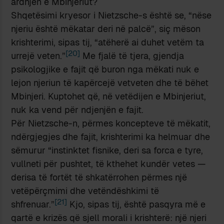
ardhjen e Mbinjeriut?
Shqetësimi kryesor i Nietzsche-s është se, “nëse
njeriu është mëkatar deri në palcë”, siç mëson
krishterimi, sipas tij, “atëherë ai duhet vetëm ta
[20]
urrejë veten.”
Me fjalë të tjera, gjendja
psikologjike e fajit që buron nga mëkati nuk e
lejon njeriun të kapërcejë vetveten dhe të bëhet
Mbinjeri. Kuptohet që, në vetëdijen e Mbinjeriut,
nuk ka vend për ndjenjën e fajit.
Për Nietzsche-n, përmes koncepteve të mëkatit,
ndërgjegjes dhe fajit, krishterimi ka helmuar dhe
sëmurur “instinktet fisnike, deri sa forca e tyre,
vullneti për pushtet, të kthehet kundër vetes —
derisa të fortët të shkatërrohen përmes një
vetëpërçmimi dhe vetëndëshkimi të
[21]
shfrenuar.”
Kjo, sipas tij, është pasqyra më e
qartë e krizës që sjell morali i krishterë: një njeri