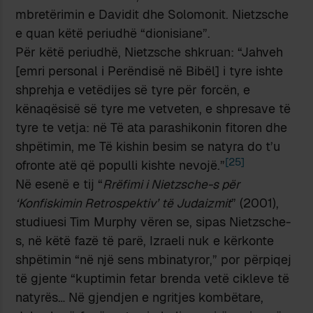
mbretërimin e Davidit dhe Solomonit. Nietzsche
e quan këtë periudhë “dionisiane”.
Për këtë periudhë, Nietzsche shkruan: “Jahveh
[emri personal i Perëndisë në Bibël] i tyre ishte
shprehja e vetëdijes së tyre për forcën, e
kënaqësisë së tyre me vetveten, e shpresave të
tyre te vetja: në Të ata parashikonin fitoren dhe
shpëtimin, me Të kishin besim se natyra do t’u
[25]
ofronte atë që populli kishte nevojë.”
Në esenë e tij “
Rrëfimi i Nietzsche-s për
‘Konfiskimin Retrospektiv’ të Judaizmit
” (2001),
studiuesi Tim Murphy vëren se, sipas Nietzsche-
s, në këtë fazë të parë, Izraeli nuk e kërkonte
shpëtimin “në një sens mbinatyror,” por përpiqej
të gjente “kuptimin fetar brenda vetë cikleve të
natyrës… Në gjendjen e ngritjes kombëtare,