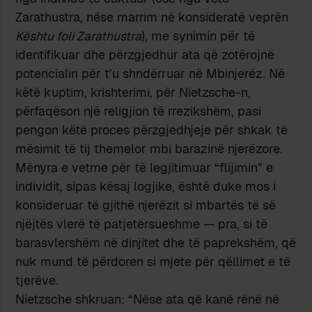
Zarathustra, nëse marrim në konsideratë veprën
Kështu foli Zarathustra
), me synimin për të
identifikuar dhe përzgjedhur ata që zotërojnë
potencialin për t’u shndërruar në Mbinjerëz. Në
këtë kuptim, krishterimi, për Nietzsche-n,
përfaqëson një religjion të rrezikshëm, pasi
pengon këtë proces përzgjedhjeje për shkak të
mësimit të tij themelor mbi barazinë njerëzore.
Mënyra e vetme për të legjitimuar “flijimin” e
individit, sipas kësaj logjike, është duke mos i
konsideruar të gjithë njerëzit si mbartës të së
njëjtës vlerë të patjetërsueshme — pra, si të
barasvlershëm në dinjitet dhe të paprekshëm, që
nuk mund të përdoren si mjete për qëllimet e të
tjerëve.
Nietzsche shkruan: “Nëse ata që kanë rënë në