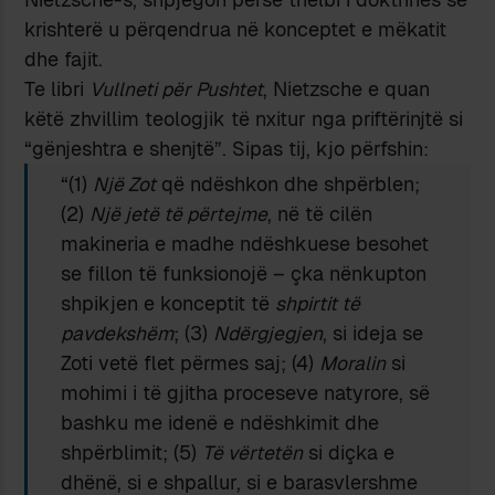
krishterë u përqendrua në konceptet e mëkatit
dhe fajit.
Te libri
Vullneti për Pushtet
, Nietzsche e quan
këtë zhvillim teologjik të nxitur nga priftërinjtë si
“gënjeshtra e shenjtë”. Sipas tij, kjo përfshin:
“(1)
Një Zot
që ndëshkon dhe shpërblen;
(2)
Një jetë të përtejme
, në të cilën
makineria e madhe ndëshkuese besohet
se fillon të funksionojë – çka nënkupton
shpikjen e konceptit të
shpirtit të
pavdekshëm
; (3)
Ndërgjegjen
, si ideja se
Zoti vetë flet përmes saj; (4)
Moralin
si
mohimi i të gjitha proceseve natyrore, së
bashku me idenë e ndëshkimit dhe
shpërblimit; (5)
Të vërtetën
si diçka e
dhënë, si e shpallur, si e barasvlershme