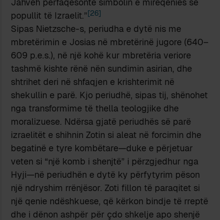
Jahveh përfaqësonte simbolin e mirëqenies së
[26]
popullit të Izraelit.”
Sipas Nietzsche-s, periudha e dytë nis me
mbretërimin e Josias në mbretërinë jugore (640–
609 p.e.s.), në një kohë kur mbretëria veriore
tashmë kishte rënë nën sundimin asirian, dhe
shtrihet deri në shfaqjen e krishterimit në
shekullin e parë. Kjo periudhë, sipas tij, shënohet
nga transformime të thella teologjike dhe
moralizuese. Ndërsa gjatë periudhës së parë
izraelitët e shihnin Zotin si aleat në forcimin dhe
begatinë e tyre kombëtare—duke e përjetuar
veten si “një komb i shenjtë” i përzgjedhur nga
Hyji—në periudhën e dytë ky përfytyrim pëson
një ndryshim rrënjësor. Zoti fillon të paraqitet si
një qenie ndëshkuese, që kërkon bindje të rreptë
dhe i dënon ashpër për çdo shkelje apo shenjë