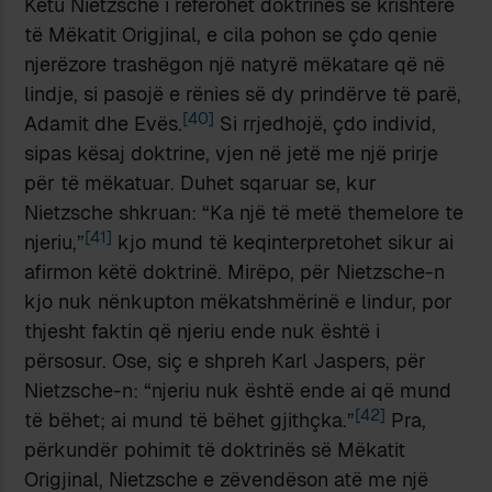
Këtu Nietzsche i referohet doktrinës së krishterë
të Mëkatit Origjinal, e cila pohon se çdo qenie
njerëzore trashëgon një natyrë mëkatare që në
lindje, si pasojë e rënies së dy prindërve të parë,
[40]
Adamit dhe Evës.
Si rrjedhojë, çdo individ,
sipas kësaj doktrine, vjen në jetë me një prirje
për të mëkatuar. Duhet sqaruar se, kur
Nietzsche shkruan: “Ka një të metë themelore te
[41]
njeriu,”
kjo mund të keqinterpretohet sikur ai
afirmon këtë doktrinë. Mirëpo, për Nietzsche-n
kjo nuk nënkupton mëkatshmërinë e lindur, por
thjesht faktin që njeriu ende nuk është i
përsosur. Ose, siç e shpreh Karl Jaspers, për
Nietzsche-n: “njeriu nuk është ende ai që mund
[42]
të bëhet; ai mund të bëhet gjithçka.”
Pra,
përkundër pohimit të doktrinës së Mëkatit
Origjinal, Nietzsche e zëvendëson atë me një