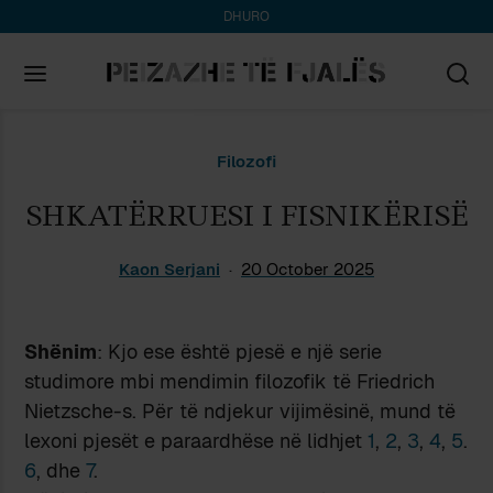
DHURO
Search
Filozofi
for:
SHKATËRRUESI I FISNIKËRISË
Kaon Serjani
20 October 2025
Shënim
: Kjo ese është pjesë e një serie
studimore mbi mendimin filozofik të Friedrich
Nietzsche-s. Për të ndjekur vijimësinë, mund të
lexoni pjesët e paraardhëse në lidhjet
1
,
2
,
3
,
4
,
5
.
6
, dhe
7
.