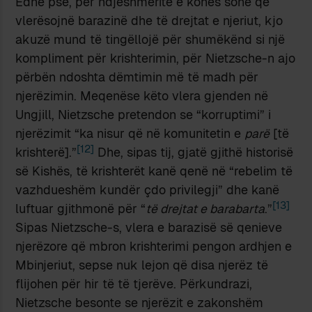
Edhe pse, për ndjeshmëritë e kohës sonë që
vlerësojnë barazinë dhe të drejtat e njeriut, kjo
akuzë mund të tingëllojë për shumëkënd si një
kompliment për krishterimin, për Nietzsche-n ajo
përbën ndoshta dëmtimin më të madh për
njerëzimin. Meqenëse këto vlera gjenden në
Ungjill, Nietzsche pretendon se “korruptimi” i
njerëzimit “ka nisur që në komunitetin e
parë
[të
[12]
krishterë].”
Dhe, sipas tij, gjatë gjithë historisë
së Kishës, të krishterët kanë qenë në “rebelim të
vazhdueshëm kundër çdo privilegji” dhe kanë
[13]
luftuar gjithmonë për “
të drejtat e barabarta
.”
Sipas Nietzsche-s, vlera e barazisë së qenieve
njerëzore që mbron krishterimi pengon ardhjen e
Mbinjeriut, sepse nuk lejon që disa njerëz të
flijohen për hir të të tjerëve. Përkundrazi,
Nietzsche besonte se njerëzit e zakonshëm