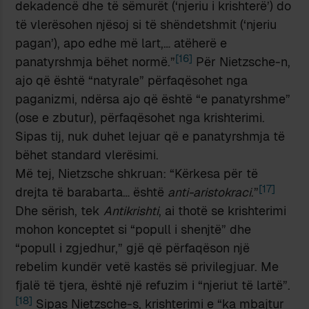
dekadencë dhe të sëmurët (‘njeriu i krishterë’) do
të vlerësohen njësoj si të shëndetshmit (‘njeriu
pagan’), apo edhe më lart,… atëherë e
[16]
panatyrshmja bëhet normë.”
Për Nietzsche-n,
ajo që është “natyrale” përfaqësohet nga
paganizmi, ndërsa ajo që është “e panatyrshme”
(ose e zbutur), përfaqësohet nga krishterimi.
Sipas tij, nuk duhet lejuar që e panatyrshmja të
bëhet standard vlerësimi.
Më tej, Nietzsche shkruan: “Kërkesa për të
[17]
drejta të barabarta… është
anti-aristokraci
.”
Dhe sërish, tek
Antikrishti
, ai thotë se krishterimi
mohon konceptet si “popull i shenjtë” dhe
“popull i zgjedhur,” gjë që përfaqëson një
rebelim kundër vetë kastës së privilegjuar. Me
fjalë të tjera, është një refuzim i “njeriut të lartë”.
[18]
Sipas Nietzsche-s, krishterimi e “ka mbajtur