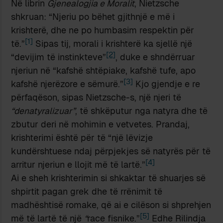
Në librin
Gjenealogjia e Moralit
, Nietzsche
shkruan: “Njeriu po bëhet gjithnjë e më i
krishterë, dhe ne po humbasim respektin për
[1]
të.”
Sipas tij, morali i krishterë ka sjellë një
[2]
“devijim të instinkteve”
, duke e shndërruar
njeriun në “kafshë shtëpiake, kafshë tufe, apo
[3]
kafshë njerëzore e sëmurë.”
Kjo gjendje e re
përfaqëson, sipas Nietzsche-s, një njeri të
“denatyralizuar”
, të shkëputur nga natyra dhe të
zbutur deri në mohimin e vetvetes. Prandaj,
krishterimi është për të “një lëvizje
kundërshtuese ndaj përpjekjes së natyrës për të
[4]
arritur njeriun e llojit më të lartë.”
Ai e sheh krishterimin si shkaktar të shuarjes së
shpirtit pagan grek dhe të rrënimit të
madhështisë romake, që ai e cilëson si shprehjen
[5]
më të lartë të një
“
race fisnike.”
Edhe Rilindja