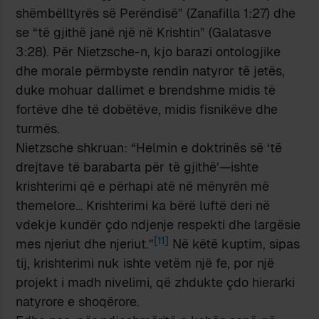
shëmbëlltyrës së Perëndisë” (Zanafilla 1:27) dhe
se “të gjithë janë një në Krishtin” (Galatasve
3:28). Për Nietzsche-n, kjo barazi ontologjike
dhe morale përmbyste rendin natyror të jetës,
duke mohuar dallimet e brendshme midis të
fortëve dhe të dobëtëve, midis fisnikëve dhe
turmës.
Nietzsche shkruan: “Helmin e doktrinës së ‘të
drejtave të barabarta për të gjithë’—ishte
krishterimi që e përhapi atë në mënyrën më
themelore… Krishterimi ka bërë luftë deri në
vdekje kundër çdo ndjenje respekti dhe largësie
[11]
mes njeriut dhe njeriut.”
Në këtë kuptim, sipas
tij, krishterimi nuk ishte vetëm një fe, por një
projekt i madh nivelimi, që zhdukte çdo hierarki
natyrore e shoqërore.