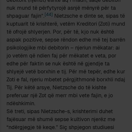
nuk mund të përfytyrojë asnjë mënyrë për ta
[44]
shpaguar fajin”.
Nietzsche e dinte se, sipas të
kuptuarit të krishterë, vetëm Kreditori (Zoti) mund
të ofrojë shlyerjen. Por, për të, kjo nuk është
aspak pozitive, sepse rëndon edhe më tej barrën
psikologjike mbi debitorin – njeriun mëkatar: ai
jo vetëm që ndien faj për mëkatet e veta, por
edhe për faktin se nuk është në gjendje ta
shlyejë vetë borxhin e tij. Për më tepër, edhe kur
Zoti e fal, njeriu mbetet përgjithmonë borxhli ndaj
Tij. Për këtë arsye, Nietzsche do të kishte
preferuar një Zot që merr mbi vete fajin, e jo
ndëshkimin.
Së treti, sipas Nietzsche-s, krishterimi duhet
fajësuar më shumë sepse kultivon njerëz me
“ndërgjegje të keqe.” Siç shpjegon studiuesi