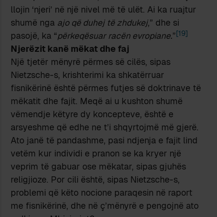
llojin ‘njeri’ në një nivel më të ulët. Ai ka ruajtur
shumë nga
ajo që duhej të zhdukej
,” dhe si
[19]
pasojë, ka “
përkeqësuar racën evropiane.
”
Njerëzit kanë mëkat dhe faj
Një tjetër mënyrë përmes së cilës, sipas
Nietzsche-s, krishterimi ka shkatërruar
fisnikërinë është përmes futjes së doktrinave të
mëkatit dhe fajit. Meqë ai u kushton shumë
vëmendje këtyre dy koncepteve, është e
arsyeshme që edhe ne t’i shqyrtojmë më gjerë.
Ato janë të pandashme, pasi ndjenja e fajit lind
vetëm kur individi e pranon se ka kryer një
veprim të gabuar ose mëkatar, sipas gjuhës
religjioze. Por cili është, sipas Nietzsche-s,
problemi që këto nocione paraqesin në raport
me fisnikërinë, dhe në ç’mënyrë e pengojnë ato