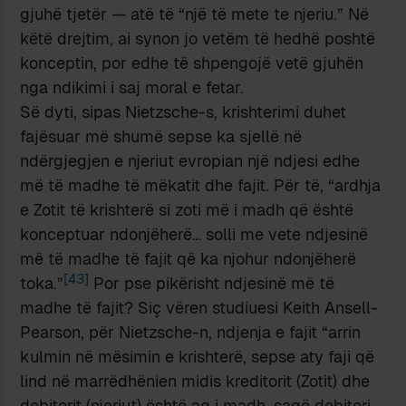
gjuhë tjetër — atë të “një të mete te njeriu.” Në
këtë drejtim, ai synon jo vetëm të hedhë poshtë
konceptin, por edhe të shpengojë vetë gjuhën
nga ndikimi i saj moral e fetar.
Së dyti, sipas Nietzsche-s, krishterimi duhet
fajësuar më shumë sepse ka sjellë në
ndërgjegjen e njeriut evropian një ndjesi edhe
më të madhe të mëkatit dhe fajit. Për të, “ardhja
e Zotit të krishterë si zoti më i madh që është
konceptuar ndonjëherë… solli me vete ndjesinë
më të madhe të fajit që ka njohur ndonjëherë
[43]
toka.”
Por pse pikërisht ndjesinë më të
madhe të fajit? Siç vëren studiuesi Keith Ansell-
Pearson, për Nietzsche-n, ndjenja e fajit “arrin
kulmin në mësimin e krishterë, sepse aty faji që
lind në marrëdhënien midis kreditorit (Zotit) dhe
debitorit (njeriut) është aq i madh, saqë debitori