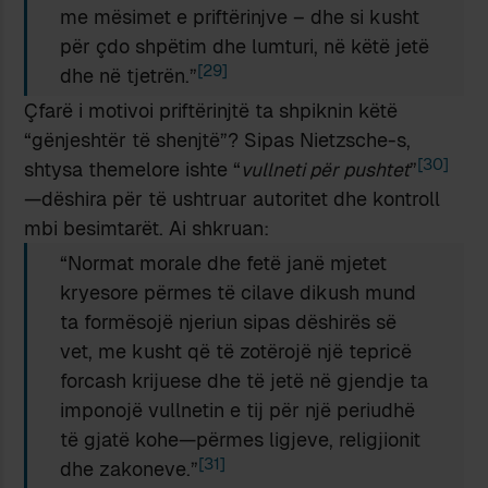
me mësimet e priftërinjve – dhe si kusht
për çdo shpëtim dhe lumturi, në këtë jetë
[29]
dhe në tjetrën.”
Çfarë i motivoi priftërinjtë ta shpiknin këtë
“gënjeshtër të shenjtë”? Sipas Nietzsche-s,
[30]
shtysa themelore ishte “
vullneti për pushtet
”
—dëshira për të ushtruar autoritet dhe kontroll
mbi besimtarët. Ai shkruan:
“Normat morale dhe fetë janë mjetet
kryesore përmes të cilave dikush mund
ta formësojë njeriun sipas dëshirës së
vet, me kusht që të zotërojë një tepricë
forcash krijuese dhe të jetë në gjendje ta
imponojë vullnetin e tij për një periudhë
të gjatë kohe—përmes ligjeve, religjionit
[31]
dhe zakoneve.”