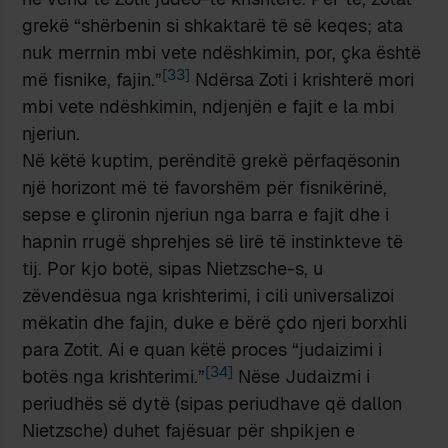
grekë “shërbenin si shkaktarë të së keqes; ata
nuk merrnin mbi vete ndëshkimin, por, çka është
[33]
më fisnike, fajin.”
Ndërsa Zoti i krishterë mori
mbi vete ndëshkimin, ndjenjën e fajit e la mbi
njeriun.
Në këtë kuptim, perënditë grekë përfaqësonin
një horizont më të favorshëm për fisnikërinë,
sepse e çlironin njeriun nga barra e fajit dhe i
hapnin rrugë shprehjes së lirë të instinkteve të
tij. Por kjo botë, sipas Nietzsche-s, u
zëvendësua nga krishterimi, i cili universalizoi
mëkatin dhe fajin, duke e bërë çdo njeri borxhli
para Zotit. Ai e quan këtë proces “judaizimi i
[34]
botës nga krishterimi.”
Nëse Judaizmi i
periudhës së dytë (sipas periudhave që dallon
Nietzsche) duhet fajësuar për shpikjen e