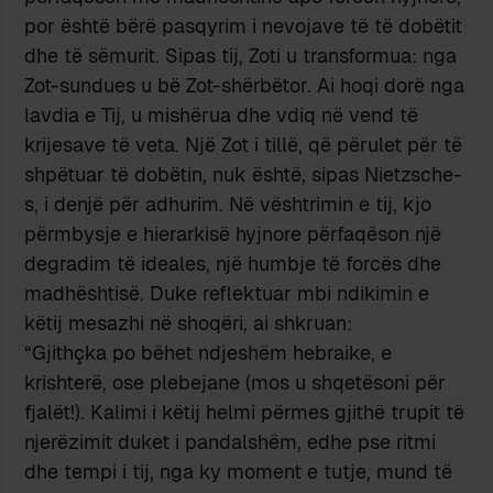
por është bërë pasqyrim i nevojave të të dobëtit
dhe të sëmurit. Sipas tij, Zoti u transformua: nga
Zot-sundues u bë Zot-shërbëtor. Ai hoqi dorë nga
lavdia e Tij, u mishërua dhe vdiq në vend të
krijesave të veta. Një Zot i tillë, që përulet për të
shpëtuar të dobëtin, nuk është, sipas Nietzsche-
s, i denjë për adhurim. Në vështrimin e tij, kjo
përmbysje e hierarkisë hyjnore përfaqëson një
degradim të ideales, një humbje të forcës dhe
madhështisë. Duke reflektuar mbi ndikimin e
këtij mesazhi në shoqëri, ai shkruan:
“Gjithçka po bëhet ndjeshëm hebraike, e
krishterë, ose plebejane (mos u shqetësoni për
fjalët!). Kalimi i këtij helmi përmes gjithë trupit të
njerëzimit duket i pandalshëm, edhe pse ritmi
dhe tempi i tij, nga ky moment e tutje, mund të