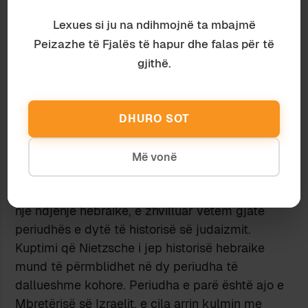
Prandaj, Nietzsche e sheh si të domosdoshme
Lexues si ju na ndihmojnë ta mbajmë
gjetjen e një mënyre për ta çliruar mendësinë e
njeriut evropian nga mëkati dhe faji. Për ta
Peizazhe të Fjalës të hapur dhe falas për të
arritur këtë, ai synon, para së gjithash, të zbulojë
gjithë.
gjenealogjinë e këtyre nocioneve dhe të tregojë
mënyrën se si janë futur dhe përhapur ato në
qytetërimin perëndimor. Premisa e tij është se,
DHURO SOT
nëse kuptohet burimi i këtyre kategorive morale,
atëherë bëhet e mundur edhe kapërcimi i tyre.
Më vonë
Origjina e mëkatit dhe fajit
Sipas Nietzsche-s, mëkati fillimisht ishte thjesht
një ndjenjë hebraike, e zhvilluar vetëm gjatë
periudhës e dytë të historisë së judaizmit.
Kuptimi që Nietzsche i jep historisë hebraike
mund të përmblidhet në dy periudha të
dallueshme kohore. Periudha e parë është ajo e
Mbretërisë së Izraelit, e cila arrin kulmin me