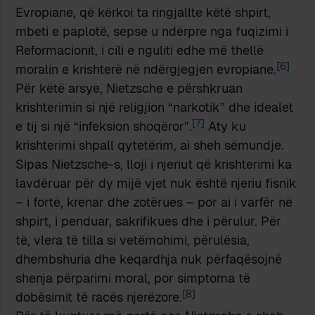
Evropiane, që kërkoi ta ringjallte këtë shpirt,
mbeti e paplotë, sepse u ndërpre nga fuqizimi i
Reformacionit, i cili e nguliti edhe më thellë
[6]
moralin e krishterë në ndërgjegjen evropiane.
Për këtë arsye, Nietzsche e përshkruan
krishterimin si një religjion “narkotik” dhe idealet
[7]
e tij si një “infeksion shoqëror”.
Aty ku
krishterimi shpall qytetërim, ai sheh sëmundje.
Sipas Nietzsche-s, lloji i njeriut që krishterimi ka
lavdëruar për dy mijë vjet nuk është njeriu fisnik
– i fortë, krenar dhe zotërues – por ai i varfër në
shpirt, i penduar, sakrifikues dhe i përulur. Për
të, vlera të tilla si vetëmohimi, përulësia,
dhembshuria dhe keqardhja nuk përfaqësojnë
shenja përparimi moral, por simptoma të
[8]
dobësimit të racës njerëzore.