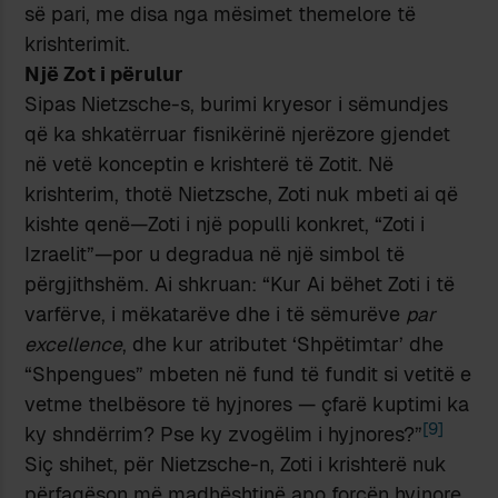
së pari, me disa nga mësimet themelore të
krishterimit.
Një Zot i përulur
Sipas Nietzsche-s, burimi kryesor i sëmundjes
që ka shkatërruar fisnikërinë njerëzore gjendet
në vetë konceptin e krishterë të Zotit. Në
krishterim, thotë Nietzsche, Zoti nuk mbeti ai që
kishte qenë—Zoti i një populli konkret, “Zoti i
Izraelit”—por u degradua në një simbol të
përgjithshëm. Ai shkruan: “Kur Ai bëhet Zoti i të
varfërve, i mëkatarëve dhe i të sëmurëve
par
excellence
, dhe kur atributet ‘Shpëtimtar’ dhe
“Shpengues” mbeten në fund të fundit si vetitë e
vetme thelbësore të hyjnores — çfarë kuptimi ka
[9]
ky shndërrim? Pse ky zvogëlim i hyjnores?”
Siç shihet, për Nietzsche-n, Zoti i krishterë nuk
përfaqëson më madhështinë apo forcën hyjnore,