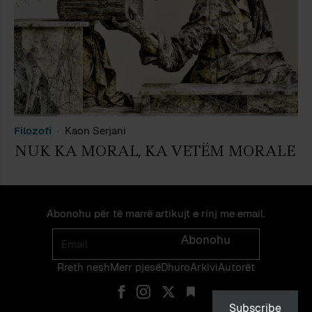
Filozofi
Kaon Serjani
NUK KA MORAL, KA VETËM MORALE
Abonohu për të marrë artikujt e rinj me email.
Email
Abonohu
Rreth nesh
Merr pjes​​ë​
Dhuro
Arkivi
Autorët
Subscribe