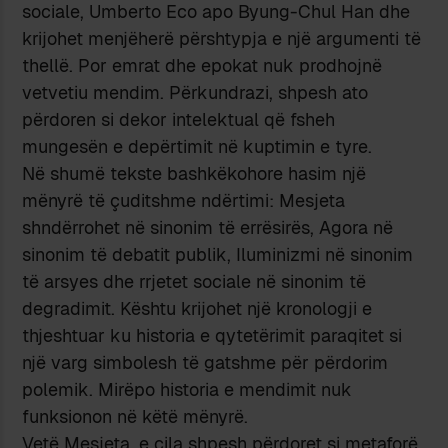
sociale, Umberto Eco apo Byung-Chul Han dhe
krijohet menjëherë përshtypja e një argumenti të
thellë. Por emrat dhe epokat nuk prodhojnë
vetvetiu mendim. Përkundrazi, shpesh ato
përdoren si dekor intelektual që fsheh
mungesën e depërtimit në kuptimin e tyre.
Në shumë tekste bashkëkohore hasim një
mënyrë të çuditshme ndërtimi: Mesjeta
shndërrohet në sinonim të errësirës, Agora në
sinonim të debatit publik, Iluminizmi në sinonim
të arsyes dhe rrjetet sociale në sinonim të
degradimit. Kështu krijohet një kronologji e
thjeshtuar ku historia e qytetërimit paraqitet si
një varg simbolesh të gatshme për përdorim
polemik. Mirëpo historia e mendimit nuk
funksionon në këtë mënyrë.
Vetë Mesjeta, e cila shpesh përdoret si metaforë