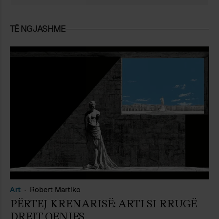
TË NGJASHME
Art
Robert Martiko
PËRTEJ KRENARISË: ARTI SI RRUGË
DREJT QENIES