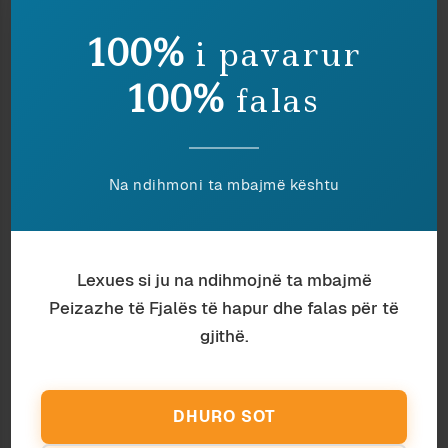
sociale apo polemikat e ditës. Këto janë vetëm
simptoma. Problemi më i thellë është mungesa e
100%
i pavarur
një horizonti kuptimor që ta bëjë të mundur
lindjen e një kritike të vërtetë. Sepse qytetërimet
100%
falas
nuk ndërtohen mbi grumbullimin e referencave,
por mbi aftësinë për të depërtuar në kuptimet
që ato referenca përfaqësojnë.
Na ndihmoni ta mbajmë kështu
Kur një kulturë humbet lidhjen me botën e
kuptimeve të thella, ajo fillon të jetojë mes
simboleve pa përmbajtje, emrave pa ide dhe
historisë pa vetëdije historike. Dhe pikërisht aty
Lexues si ju na ndihmojnë ta mbajmë
fillon kriza e saj e vërtetë.
Peizazhe të Fjalës të hapur dhe falas për të
(c) 2026 Robert Martiko. Të gjitha të drejtat janë
gjithë.
të autorit. Imazhi në kopertinë është realizuar
me AI.
Ndaje:
DHURO SOT