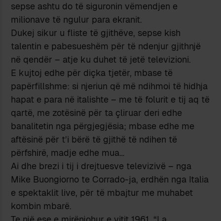
sepse ashtu do të siguronin vëmendjen e
milionave të ngulur para ekranit.
Dukej sikur u fliste të gjithëve, sepse kish
talentin e pabesueshëm për të ndenjur gjithnjë
në qendër – atje ku duhet të jetë televizioni.
E kujtoj edhe për diçka tjetër, mbase të
papërfillshme: si njeriun që më ndihmoi të hidhja
hapat e para në italishte – me të folurit e tij aq të
qartë, me zotësinë për ta çliruar deri edhe
banalitetin nga përgjegjësia; mbase edhe me
aftësinë për t’i bërë të gjithë të ndihen të
përfshirë, madje edhe mua…
Ai dhe brezi i tij i drejtuesve televizivë – nga
Mike Buongiorno te Corrado-ja, erdhën nga Italia
e spektaklit live, për të mbajtur me muhabet
kombin mbarë.
Te një ese e mirënjohur e vitit 1961, “La