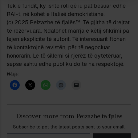
Tek e fundit, ky ishte roli që iu pat besuar edhe
RAI-t, në kohët e Italisë demokristiane.
(c) 2025 Peizazhe të fjalës™. Të gjitha të drejtat
të rezervuara. Ndalohet marrja e këtij shkrimi pa
lejen eksplicite të autorit. Të interesuarit ftohen
të kontaktojnë revistën, për të negociuar
honorarin. Le të sillemi si njerëz të qytetëruar,
sepse ashtu edhe publiku do të na respektojë.
Ndaje:
Discover more from Peizazhe të fjalës
Subscribe to get the latest posts sent to your email.
Type your email…