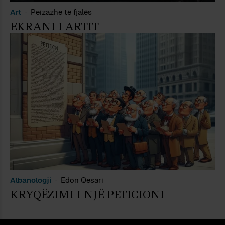
Art
Peizazhe të fjalës
EKRANI I ARTIT
Albanologji
Edon Qesari
KRYQËZIMI I NJË PETICIONI