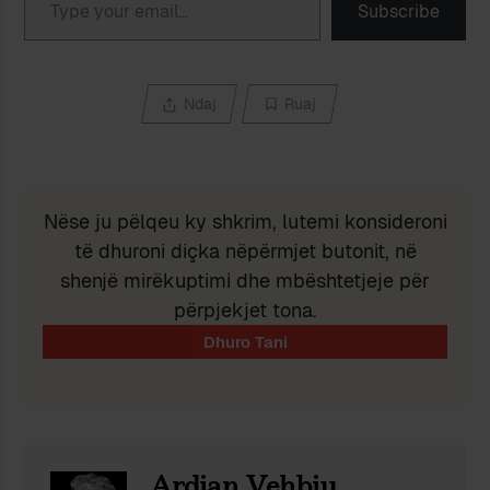
Subscribe
Ndaj
Ruaj
Nëse ju pëlqeu ky shkrim, lutemi konsideroni
të dhuroni diçka nëpërmjet butonit, në
shenjë mirëkuptimi dhe mbështetjeje për
përpjekjet tona.
Ardian Vehbiu