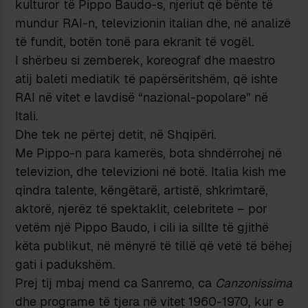
kulturor të Pippo Baudo-s, njeriut që bënte të
mundur RAI-n, televizionin italian dhe, në analizë
të fundit, botën tonë para ekranit të vogël.
I shërbeu si zemberek, koreograf dhe maestro
atij baleti mediatik të papërsëritshëm, që ishte
RAI në vitet e lavdisë “nazional-popolare” në
Itali.
Dhe tek ne përtej detit, në Shqipëri.
Me Pippo-n para kamerës, bota shndërrohej në
televizion, dhe televizioni në botë. Italia kish me
qindra talente, këngëtarë, artistë, shkrimtarë,
aktorë, njerëz të spektaklit, celebritete – por
vetëm një Pippo Baudo, i cili ia sillte të gjithë
këta publikut, në mënyrë të tillë që vetë të bëhej
gati i padukshëm.
Prej tij mbaj mend ca Sanremo, ca
Canzonissima
dhe programe të tjera në vitet 1960-1970, kur e