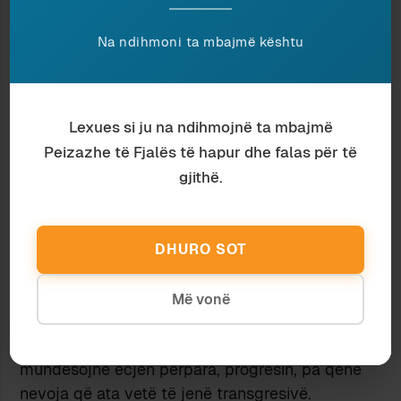
një figurë dy-përmasore, një cut-out, që siluetë
kartoni; nga ato që kanë vetëm ballë. Por kjo
Na ndihmoni ta mbajmë kështu
edhe i kërkohet konduktorit televiziv – të jetë i
gjerë por jo i thellë; i tillë që, për t’ia treguar
botës në mënyrë korrekte, kamerat duhet
Lexues si ju na ndihmojnë ta mbajmë
gjithnjë të orientohen gjeometrikisht saktë.
Te një shënim sot në
Corriere della Sera
, Aldo
Peizazhe të Fjalës të hapur dhe falas për të
Grasso thotë për Baudon: “era il nuovo che
gjithë.
avanza, anche stando fermo”, duke sqaruar se e
ka fjalën për një formë kurioze të eklektizmit
social, të shoqëruar me kapacitetin për të
DHURO SOT
promovuar inovacionin, por njëherazi duke
ruajtur dhe shpëtuar traditën.
Më vonë
Në institucionet janë pikërisht figura të tilla që,
duke ofruar soliditet dhe pika referimi,
mundësojnë ecjen përpara, progresin, pa qenë
nevoja që ata vetë të jenë transgresivë.