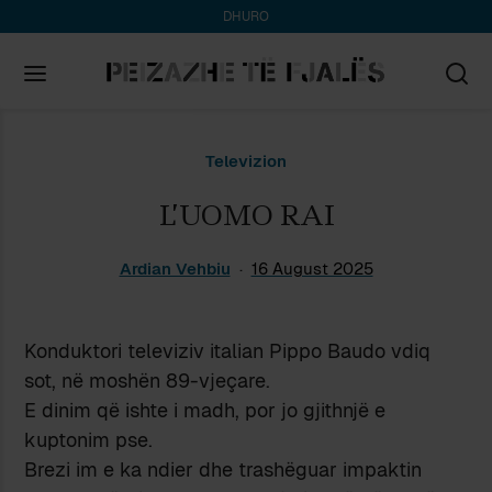
DHURO
Search
Televizion
for:
L’UOMO RAI
Ardian Vehbiu
16 August 2025
Konduktori televiziv italian Pippo Baudo vdiq
sot, në moshën 89-vjeçare.
E dinim që ishte i madh, por jo gjithnjë e
kuptonim pse.
Brezi im e ka ndier dhe trashëguar impaktin