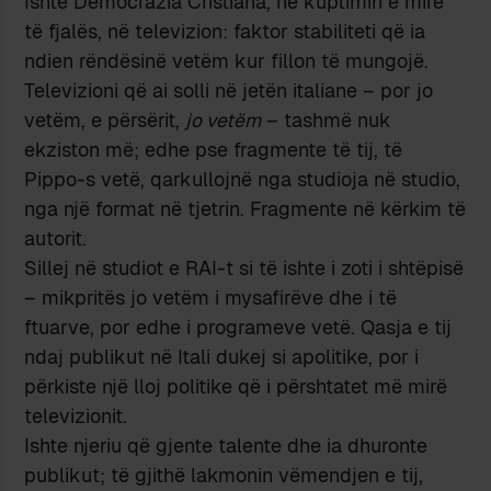
Ishte Democrazia Cristiana, në kuptimin e mirë
të fjalës, në televizion: faktor stabiliteti që ia
ndien rëndësinë vetëm kur fillon të mungojë.
Televizioni që ai solli në jetën italiane – por jo
vetëm, e përsërit,
jo vetëm
– tashmë nuk
ekziston më; edhe pse fragmente të tij, të
Pippo-s vetë, qarkullojnë nga studioja në studio,
nga një format në tjetrin. Fragmente në kërkim të
autorit.
Sillej në studiot e RAI-t si të ishte i zoti i shtëpisë
– mikpritës jo vetëm i mysafirëve dhe i të
ftuarve, por edhe i programeve vetë. Qasja e tij
ndaj publikut në Itali dukej si apolitike, por i
përkiste një lloj politike që i përshtatet më mirë
televizionit.
Ishte njeriu që gjente talente dhe ia dhuronte
publikut; të gjithë lakmonin vëmendjen e tij,