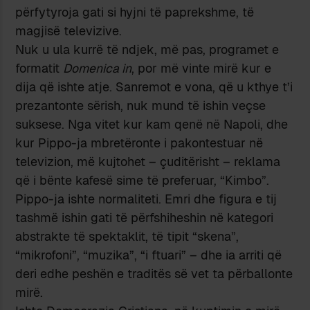
përfytyroja gati si hyjni të paprekshme, të
magjisë televizive.
Nuk u ula kurrë të ndjek, më pas, programet e
formatit
Domenica in
, por më vinte mirë kur e
dija që ishte atje. Sanremot e vona, që u kthye t’i
prezantonte sërish, nuk mund të ishin veçse
suksese. Nga vitet kur kam qenë në Napoli, dhe
kur Pippo-ja mbretëronte i pakontestuar në
televizion, më kujtohet – çuditërisht – reklama
që i bënte kafesë sime të preferuar, “Kimbo”.
Pippo-ja ishte normaliteti. Emri dhe figura e tij
tashmë ishin gati të përfshiheshin në kategori
abstrakte të spektaklit, të tipit “skena”,
“mikrofoni”, “muzika”, “i ftuari” – dhe ia arriti që
deri edhe peshën e traditës së vet ta përballonte
mirë.