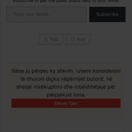
Subscribe to get the latest posts sent to your email.
Type your email…
Subscribe
Ndaj
Ruaj
Nëse ju pëlqeu ky shkrim, lutemi konsideroni
të dhuroni diçka nëpërmjet butonit, në
shenjë mirëkuptimi dhe mbështetjeje për
përpjekjet tona.