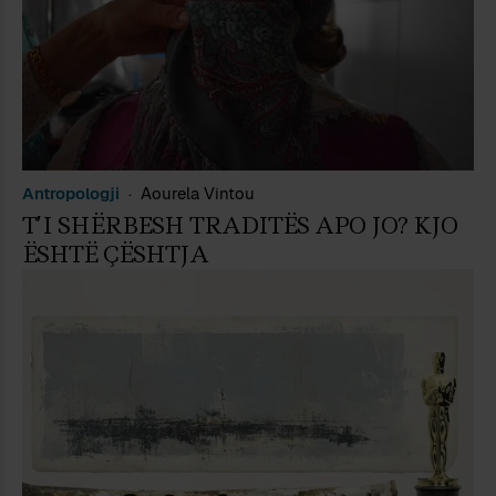
Antropologji
Aourela Vintou
T’I SHËRBESH TRADITËS APO JO? KJO
ËSHTË ÇËSHTJA