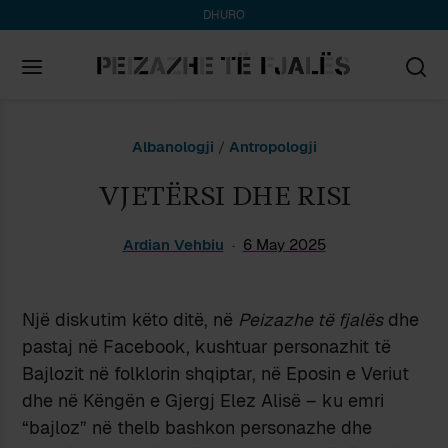
DHURO
Search
Albanologji
/
Antropologji
for:
VJETËRSI DHE RISI
Ardian Vehbiu
6 May 2025
Një diskutim këto ditë, në
Peizazhe të fjalës
dhe
pastaj në Facebook, kushtuar personazhit të
Bajlozit në folklorin shqiptar, në Eposin e Veriut
dhe në Këngën e Gjergj Elez Alisë – ku emri
“bajloz” në thelb bashkon personazhe dhe