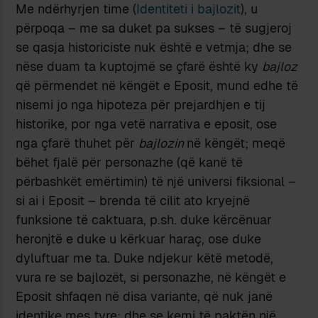
Me ndërhyrjen time (
Identiteti i bajlozit
), u
përpoqa – me sa duket pa sukses – të sugjeroj
se qasja historiciste nuk është e vetmja; dhe se
nëse duam ta kuptojmë se çfarë është ky
bajloz
që përmendet në këngët e Eposit, mund edhe të
nisemi jo nga hipoteza për prejardhjen e tij
historike, por nga vetë narrativa e eposit, ose
nga çfarë thuhet për
bajlozin
në këngët; meqë
bëhet fjalë për personazhe (që kanë të
përbashkët emërtimin) të një universi fiksional –
si ai i Eposit – brenda të cilit ato kryejnë
funksione të caktuara, p.sh. duke kërcënuar
heronjtë e duke u kërkuar haraç, ose duke
dyluftuar me ta. Duke ndjekur këtë metodë,
vura re se bajlozët, si personazhe, në këngët e
Eposit shfaqen në disa variante, që nuk janë
identike mes tyre; dhe se kemi të paktën një