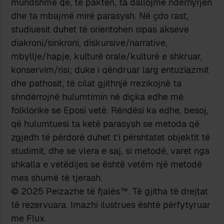
mundshme që, të paktën, ta dallojmë ndërhyrjen
dhe ta mbajmë mirë parasysh. Në çdo rast,
studiuesit duhet të orientohen sipas akseve
diakroni/sinkroni, diskursive/narrative,
mbyllje/hapje, kulturë orale/kulturë e shkruar,
konservim/risi; duke i qëndruar larg entuziazmit
dhe pathosit, të cilat gjithnjë rrezikojnë ta
shndërrojnë hulumtimin në diçka edhe më
folklorike se Eposi vetë. Rëndësi ka edhe, besoj,
që hulumtuesi ta ketë parasysh se metoda që
zgjedh të përdorë duhet t’i përshtatet objektit të
studimit, dhe se vlera e saj, si metodë, varet nga
shkalla e vetëdijes se është vetëm një metodë
mes shumë të tjerash.
© 2025 Peizazhe të fjalës™. Të gjitha të drejtat
të rezervuara. Imazhi ilustrues është përfytyruar
me Flux.