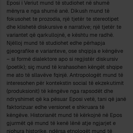
Eposi i Veriut mund të studiohet në shumë
mënyra e nga shumë anë. Dikush mund të
fokusohet te prozodia, një tjetër te stereotipet
dhe klishetë diskursive e narrative; një tjetër te
variantet që qarkullojnë, e kështu me radhë.
Njëlloj mund të studiohet edhe përhapja
gjeografike e varianteve, ose shqipja e këngëve
– si formë dialektore apo si regjistër diskursiv
(poetik); siç mund të krahasohen këngët shqipe
me ato të sllavëve fqinjë. Antropologët mund të
interesohen për kontekstin social të ekzekutimit
(produksionit) të këngëve nga rapsodët dhe
ndryshimet që ka pësuar Eposi vetë, tani që janë
faktorizuar edhe versionet e shkruara të
këngëve. Historianët mund të kërkojnë në Epos
gjurmët që mund të kenë lënë atje ngjarjet e
njohura historike, ndërsa etnologët mund të