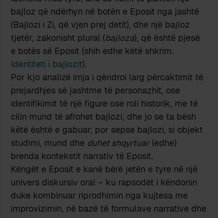
bajloz që ndërhyn në botën e Eposit nga jashtë
(Bajlozi i Zi, që vjen prej detit), dhe një bajloz
tjetër, zakonisht plural (
bajloza
), që është pjesë
e botës së Eposit (shih edhe këtë shkrim:
Identiteti i bajlozit
).
Por kjo analizë imja i qëndroi larg përcaktimit të
prejardhjes së jashtme të personazhit, ose
identifikimit të një figure ose roli historik, me të
cilin mund të afrohet bajlozi; dhe jo se ta bësh
këtë është e gabuar, por sepse bajlozi, si objekt
studimi, mund dhe
duhet shqyrtuar
(edhe)
brenda kontekstit narrativ të Eposit.
Këngët e Eposit e kanë bërë jetën e tyre në një
univers diskursiv oral – ku rapsodët i këndonin
duke kombinuar riprodhimin nga kujtesa me
improvizimin, në bazë të formulave narrative dhe