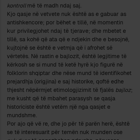
kontroll
më të madh ndaj saj.
Kjo qasje në vetvete nuk është as e gabuar as
antishkencore; por bëhet e tillë, në momentin
kur privilegjohet ndaj të tjerave; dhe mbetet e
tillë, sa kohë që ata që e ndjekin dhe e besojnë,
kujtojnë se është e vetmja që i afrohet së
vërtetës. Në rastin e bajlozit, është legjitime të
kërkosh se si mund të ketë hyrë kjo figurë në
folklorin shqiptar dhe nëse mund të identifikohet
prejardhja (origjina) e saj historike, qoftë edhe
thjesht nëpërmjet etimologjizimit të fjalës
bajloz
;
me kusht që të mbahet parasysh se qasja
historiciste është vetëm një nga qasjet e
mundshme.
Por ajo që vë re, dhe jo për të parën herë, është
se të interesuarit për temën nuk munden ose