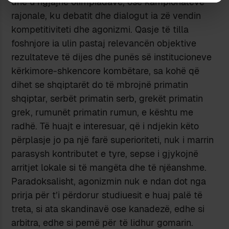
dhe u ngjajnë olimpiadave, ose kampionateve
rajonale, ku debatit dhe dialogut ia zë vendin
kompetitiviteti dhe agonizmi. Qasje të tilla
foshnjore ia ulin pastaj relevancën objektive
rezultateve të dijes dhe punës së institucioneve
kërkimore-shkencore kombëtare, sa kohë që
dihet se shqiptarët do të mbrojnë primatin
shqiptar, serbët primatin serb, grekët primatin
grek, rumunët primatin rumun, e kështu me
radhë. Të huajt e interesuar, që i ndjekin këto
përplasje jo pa një farë superioriteti, nuk i marrin
parasysh kontributet e tyre, sepse i gjykojnë
arritjet lokale si të mangëta dhe të njëanshme.
Paradoksalisht, agonizmin nuk e ndan dot nga
prirja për t’i përdorur studiuesit e huaj palë të
treta, si ata skandinavë ose kanadezë, edhe si
arbitra, edhe si pemë për të lidhur gomarin.