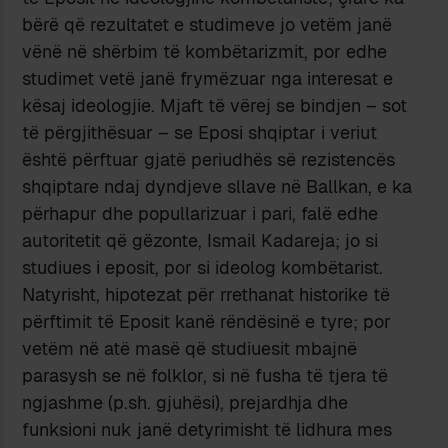
bërë që rezultatet e studimeve jo vetëm janë
vënë në shërbim të kombëtarizmit, por edhe
studimet vetë janë frymëzuar nga interesat e
kësaj ideologjie. Mjaft të vërej se bindjen – sot
të përgjithësuar – se Eposi shqiptar i veriut
është përftuar gjatë periudhës së rezistencës
shqiptare ndaj dyndjeve sllave në Ballkan, e ka
përhapur dhe popullarizuar i pari, falë edhe
autoritetit që gëzonte, Ismail Kadareja; jo si
studiues i eposit, por si ideolog kombëtarist.
Natyrisht, hipotezat për rrethanat historike të
përftimit të Eposit kanë rëndësinë e tyre; por
vetëm në atë masë që studiuesit mbajnë
parasysh se në folklor, si në fusha të tjera të
ngjashme (p.sh. gjuhësi), prejardhja dhe
funksioni nuk janë detyrimisht të lidhura mes