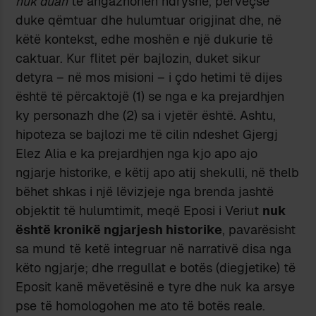
nuk duan
të angazhohen ndryshe, përveçse
duke qëmtuar dhe hulumtuar origjinat dhe, në
këtë kontekst, edhe moshën e një dukurie të
caktuar. Kur flitet për bajlozin, duket sikur
detyra – në mos misioni – i çdo hetimi të dijes
është të përcaktojë (1) se nga e ka prejardhjen
ky personazh dhe (2) sa i vjetër është. Ashtu,
hipoteza se bajlozi me të cilin ndeshet Gjergj
Elez Alia e ka prejardhjen nga kjo apo ajo
ngjarje historike, e këtij apo atij shekulli, në thelb
bëhet shkas i një lëvizjeje nga brenda jashtë
objektit të hulumtimit, meqë Eposi i Veriut
nuk
është kronikë ngjarjesh historike
, pavarësisht
sa mund të ketë integruar në narrativë disa nga
këto ngjarje; dhe rregullat e botës (diegjetike) të
Eposit kanë mëvetësinë e tyre dhe nuk ka arsye
pse të homologohen me ato të botës reale.