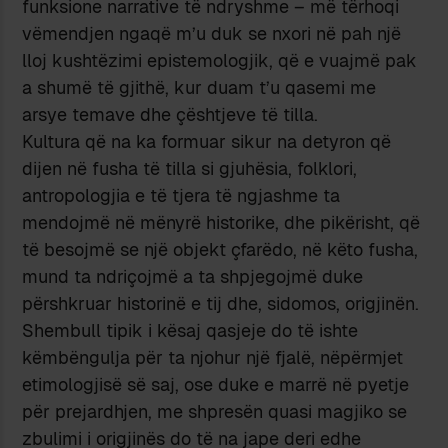
funksione narrative të ndryshme – më tërhoqi
vëmendjen ngaqë m’u duk se nxori në pah një
lloj kushtëzimi epistemologjik, që e vuajmë pak
a shumë të gjithë, kur duam t’u qasemi me
arsye temave dhe çështjeve të tilla.
Kultura që na ka formuar sikur na detyron që
dijen në fusha të tilla si gjuhësia, folklori,
antropologjia e të tjera të ngjashme ta
mendojmë në mënyrë historike, dhe pikërisht, që
të besojmë se një objekt çfarëdo, në këto fusha,
mund ta ndriçojmë a ta shpjegojmë duke
përshkruar historinë e tij dhe, sidomos, origjinën.
Shembull tipik i kësaj qasjeje do të ishte
këmbëngulja për ta njohur një fjalë, nëpërmjet
etimologjisë së saj, ose duke e marrë në pyetje
për prejardhjen, me shpresën quasi magjiko se
zbulimi i origjinës do të na jape deri edhe