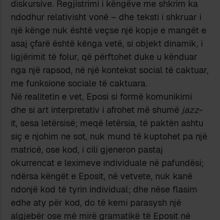
diskursive. Regjistrimi i këngëve me shkrim ka
ndodhur relativisht vonë – dhe teksti i shkruar i
një kënge nuk është veçse një kopje e mangët e
asaj çfarë është kënga vetë, si objekt dinamik, i
ligjërimit të folur, që përftohet duke u kënduar
nga një rapsod, në një kontekst social të caktuar,
me funksione sociale të caktuara.
Në realitetin e vet, Eposi si formë komunikimi
dhe si art interpretativ i afrohet më shumë
jazz
-
it, sesa letërsisë; meqë letërsia, të paktën ashtu
siç e njohim ne sot, nuk mund të kuptohet pa një
matricë, ose kod, i cili gjeneron pastaj
okurrencat e leximeve individuale në pafundësi;
ndërsa këngët e Eposit, në vetvete, nuk kanë
ndonjë kod të tyrin individual; dhe nëse flasim
edhe aty për kod, do të kemi parasysh një
algjebër ose më mirë gramatikë të Eposit në