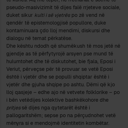
pseudo-masivizimit të dijes falë rrjeteve sociale,
duket sikur
kulti i së vjetrës
po zë vend në
qendër të epistemologjisë popullore, duke
kontaminuara çdo lloj mendimi, diskursi dhe
dialogu në temat përkatëse.
Dhe kështu ndodh që shumëkush të mos jetë në
gjendje as të përfytyrojë arsyen pse mund të
hulumtohet dhe të diskutohet, bie fjala, Eposi i
Veriut, përveçse për të provuar se vetë Eposi
është i vjetër dhe se populli shqiptar është i
vjetër dhe gjuha shqipe po ashtu. Dëmi që kjo
lloj qasjeje – edhe ajo në vetvete folklorike – po
i bën vetëdijes kolektive bashkëkohore dhe
pritjes
së dijes nga qytetarët është i
pallogaritshëm; sepse po na përçudnohet vetë
mënyra si e mendojmë identitetin kombëtar.