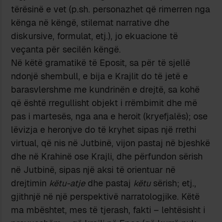
tërësinë e vet (p.sh. personazhet që rimerren nga
kënga në këngë, stilemat narrative dhe
diskursive, formulat, etj.), jo ekuacione të
veçanta për secilën këngë.
Në këtë gramatikë të Eposit, sa për të sjellë
ndonjë shembull, e bija e Krajlit do të jetë e
barasvlershme me kundrinën e drejtë, sa kohë
që është rregullisht objekt i rrëmbimit dhe më
pas i martesës, nga ana e heroit (kryefjalës); ose
lëvizja e heronjve do të kryhet sipas një rrethi
virtual, që nis në Jutbinë, vijon pastaj në bjeshkë
dhe në Krahinë ose Krajli, dhe përfundon sërish
në Jutbinë, sipas një aksi të orientuar në
drejtimin
këtu-atje
dhe pastaj
këtu
sërish; etj.,
gjithnjë në një perspektivë narratologjike. Këtë
ma mbështet, mes të tjerash, fakti – lehtësisht i