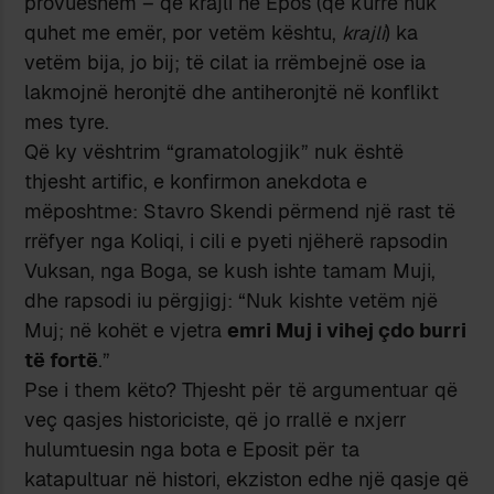
provueshëm – që krajli në Epos (që kurrë nuk
quhet me emër, por vetëm kështu,
krajli
) ka
vetëm bija, jo bij; të cilat ia rrëmbejnë ose ia
lakmojnë heronjtë dhe antiheronjtë në konflikt
mes tyre.
Që ky vështrim “gramatologjik” nuk është
thjesht artific, e konfirmon anekdota e
mëposhtme: Stavro Skendi përmend një rast të
rrëfyer nga Koliqi, i cili e pyeti njëherë rapsodin
Vuksan, nga Boga, se kush ishte tamam Muji,
dhe rapsodi iu përgjigj: “Nuk kishte vetëm një
Muj; në kohët e vjetra
emri Muj i vihej çdo burri
të fortë
.”
Pse i them këto? Thjesht për të argumentuar që
veç qasjes historiciste, që jo rrallë e nxjerr
hulumtuesin nga bota e Eposit për ta
katapultuar në histori, ekziston edhe një qasje që