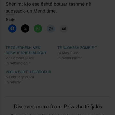
Shënim: kjo ese është botuar tashmë në
substack-un Menditime.
Ndaje:
TË ZGJEDHËSH MES
TË NJOHËSH ZOMBIE-T
DEBATIT DHE DIALOGUT
31 May 2015
27 October 2022
In "Komunikim"
In "Albanologji"
VEGLA PËR T’U PËRDORUR
5 February 2024
In "Arsim"
Discover more from Peizazhe të fjalës