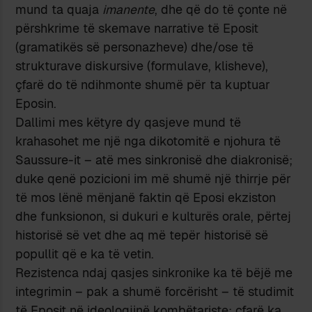
mund ta quaja
imanente
, dhe që do të çonte në
përshkrime të skemave narrative të Eposit
(gramatikës së personazheve) dhe/ose të
strukturave diskursive (formulave, klisheve),
çfarë do të ndihmonte shumë për ta kuptuar
Eposin.
Dallimi mes këtyre dy qasjeve mund të
krahasohet me një nga dikotomitë e njohura të
Saussure-it – atë mes sinkronisë dhe diakronisë;
duke qenë pozicioni im më shumë një thirrje për
të mos lënë mënjanë faktin që Eposi ekziston
dhe funksionon, si dukuri e kulturës orale, përtej
historisë së vet dhe aq më tepër historisë së
popullit që e ka të vetin.
Rezistenca ndaj qasjes sinkronike ka të bëjë me
integrimin – pak a shumë forcërisht – të studimit
të Eposit në ideologjinë kombëtariste; çfarë ka