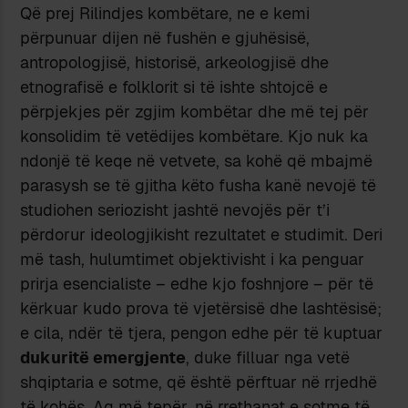
Që prej Rilindjes kombëtare, ne e kemi
përpunuar dijen në fushën e gjuhësisë,
antropologjisë, historisë, arkeologjisë dhe
etnografisë e folklorit si të ishte shtojcë e
përpjekjes për zgjim kombëtar dhe më tej për
konsolidim të vetëdijes kombëtare. Kjo nuk ka
ndonjë të keqe në vetvete, sa kohë që mbajmë
parasysh se të gjitha këto fusha kanë nevojë të
studiohen seriozisht jashtë nevojës për t’i
përdorur ideologjikisht rezultatet e studimit. Deri
më tash, hulumtimet objektivisht i ka penguar
prirja esencialiste – edhe kjo foshnjore – për të
kërkuar kudo prova të vjetërsisë dhe lashtësisë;
e cila, ndër të tjera, pengon edhe për të kuptuar
dukuritë emergjente
, duke filluar nga vetë
shqiptaria e sotme, që është përftuar në rrjedhë
të kohës. Aq më tepër, në rrethanat e sotme të