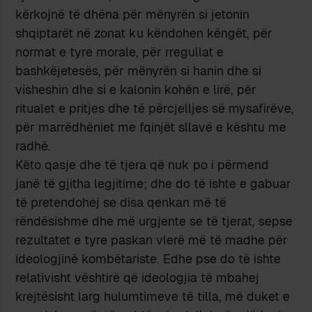
kërkojnë të dhëna për mënyrën si jetonin
shqiptarët në zonat ku këndohen këngët, për
normat e tyre morale, për rregullat e
bashkëjetesës, për mënyrën si hanin dhe si
visheshin dhe si e kalonin kohën e lirë, për
ritualet e pritjes dhe të përcjelljes së mysafirëve,
për marrëdhëniet me fqinjët sllavë e kështu me
radhë.
Këto qasje dhe të tjera që nuk po i përmend
janë të gjitha legjitime; dhe do të ishte e gabuar
të pretendohej se disa qenkan më të
rëndësishme dhe më urgjente se të tjerat, sepse
rezultatet e tyre paskan vlerë më të madhe për
ideologjinë kombëtariste. Edhe pse do të ishte
relativisht vështirë që ideologjia të mbahej
krejtësisht larg hulumtimeve të tilla, më duket e