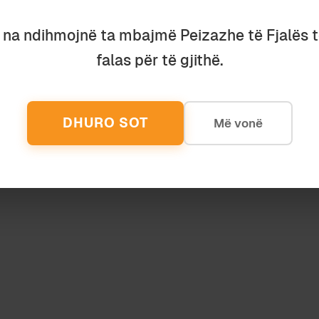
Letërsi
u na ndihmojnë ta mbajmë Peizazhe të Fjalës 
FËMI
falas për të gjithë.
DHURO SOT
Më vonë