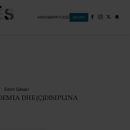
ARKIVI
MERR PJESË
DHURO
Edon Qesari
EMIA DHE (Ç)DISIPLINA