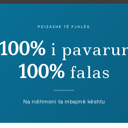
PEIZAZHE TË FJALËS
100%
i pavaru
100%
stori
Endrit Marku
falas
ITET E MBRAPSHTA
Na ndihmoni ta mbajmë kështu