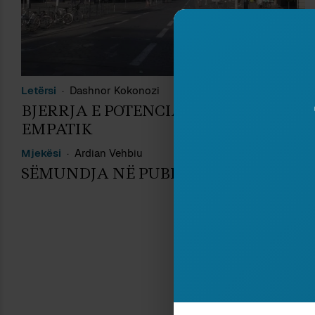
Letërsi
Dashnor Kokonozi
BJERRJA E POTENCIALIT TONË
EMPATIK
Mjekësi
Ardian Vehbiu
Hi
SËMUNDJA NË PUBLIK
V