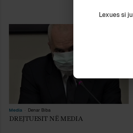
Lexues si j
Media
Denar Biba
DREJTUESIT NË MEDIA