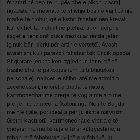
fshatari në cep të rrugës dhe e pikoni pastaj
ngadalë në mesnatë te shishja bosh e vajit të një
marke të njohur, që e kishit fshehur nën krevat
kur duhet ta hidhnit në plehra; apo ndërprisni
ilaçet e tensionit duke rrezikuar rëndë jetën
(ç’nuk bën njeriu për artin e vërtetë). Avash
avash shuku i parave i fshehur tek Enciklopedia
Shqiptare (enkas keni zgjedhur librin më të
trashë dhe të palexueshëm të bibliotekës
personale) majmet: e shihni atë me admirim,
zëvendësoni, në orët e thella të natës,
kartmonedhat me prerje të vogla me ato me
prerje më të mëdha (kaloni nga Noli te Bogdani
me një fjalë, por idealja për ju është natyrisht
Gjergj Kastrioti), kartmonedhat e vjetra e të
yndyrshme me të reja e të shkëlqyeshme, u
mbani erë fshehurazi, vijnë era fabrikë, ju