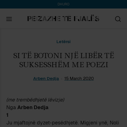
DHURO
Search
Letërsi
for:
SI TË BOTONI NJË LIBËR TË
SUKSESSHËM ME POEZI
Arben Dedja
15 March 2020
(me trembëdhjetë lëvizje)
Nga
Arben Dedja
1
Ju mjaftojnë dyzet-pesëdhjetë. Migjeni ynë, Noli