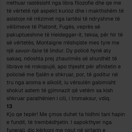
rrethuar rastësisht nga libra filozofie dhe qe me
të vërtetë një aspekt kurioz dhe i makthshëm të
asistoje në rrëzimet nga lartësi të ndryshme të
vëllimeve të Platonit, Fugës, veprës së
pakuptueshme të Heidegger-it, teksa, për hir të
së vërtetës, Montaigne rrëshqiste mes tyre me
një
savoir-faire
të lindur. Dy policë hynë aty
sakaq, ndoshta prej zhaurimës së shurdhët të
librave në rrokopujë, apo thjesht për afinitetin e
policisë me fjalën e shkruar, por, të goditur në
tru nga aroma e alkolit, iu vërsulën gabimisht
shokut astem të gjimnazit që vetëm sa kish
shkruar parathënien i cili, i tromaksur, vdiq.
13
Kjo qe tepër! Me çmos duhet ta hidhni tani hapin
e fundit, të trembëdhjetin. I sapokthyer nga
funerali, diç kërkoni me ngut në sirtarin e