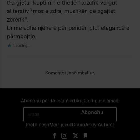
t’ia gjetur kuptimin e thellë filozofik vargut
aliterativ “mos e zdraj mushkën që zgajtet
zdrënk”.
Urime edhe njëherë për pendën plot elegancë e
përmbajtje.
Loading...
Komentet janë mbyllur.
Abonohu për të marrë artikujt e rinj me email.
Email
Abonohu
Rreth nesh
Merr pjes​​ë​
Dhuro
Arkivi
Autorët