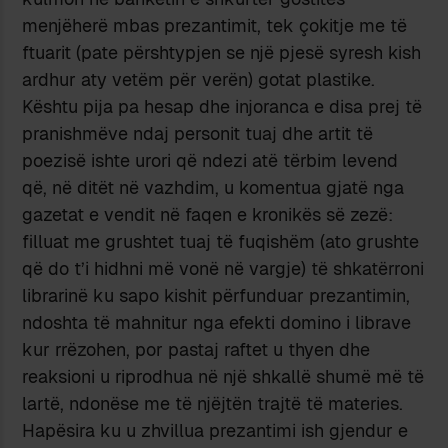
menjëherë mbas prezantimit, tek çokitje me të
ftuarit (pate përshtypjen se një pjesë syresh kish
ardhur aty vetëm për verën) gotat plastike.
Kështu pija pa hesap dhe injoranca e disa prej të
pranishmëve ndaj personit tuaj dhe artit të
poezisë ishte urori që ndezi atë tërbim levend
që, në ditët në vazhdim, u komentua gjatë nga
gazetat e vendit në faqen e kronikës së zezë:
filluat me grushtet tuaj të fuqishëm (ato grushte
që do t’i hidhni më vonë në vargje) të shkatërroni
librarinë ku sapo kishit përfunduar prezantimin,
ndoshta të mahnitur nga efekti domino i librave
kur rrëzohen, por pastaj raftet u thyen dhe
reaksioni u riprodhua në një shkallë shumë më të
lartë, ndonëse me të njëjtën trajtë të materies.
Hapësira ku u zhvillua prezantimi ish gjendur e