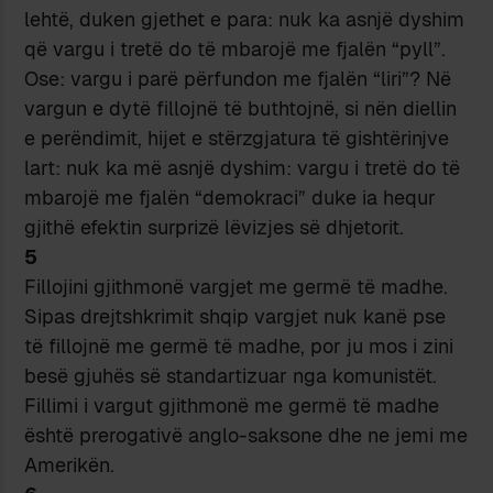
lehtë, duken gjethet e para: nuk ka asnjë dyshim
që vargu i tretë do të mbarojë me fjalën “pyll”.
Ose: vargu i parë përfundon me fjalën “liri”? Në
vargun e dytë fillojnë të buthtojnë, si nën diellin
e perëndimit, hijet e stërzgjatura të gishtërinjve
lart: nuk ka më asnjë dyshim: vargu i tretë do të
mbarojë me fjalën “demokraci” duke ia hequr
gjithë efektin surprizë lëvizjes së dhjetorit.
5
Fillojini gjithmonë vargjet me germë të madhe.
Sipas drejtshkrimit shqip vargjet nuk kanë pse
të fillojnë me germë të madhe, por ju mos i zini
besë gjuhës së standartizuar nga komunistët.
Fillimi i vargut gjithmonë me germë të madhe
është prerogativë anglo-saksone dhe ne jemi me
Amerikën.