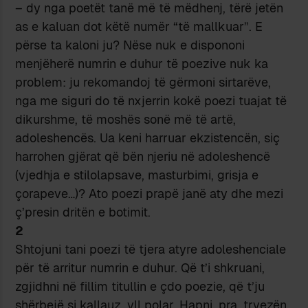
– dy nga poetët tanë më të mëdhenj, tërë jetën
as e kaluan dot këtë numër “të mallkuar”. E
përse ta kaloni ju? Nëse nuk e dispononi
menjëherë numrin e duhur të poezive nuk ka
problem: ju rekomandoj të gërmoni sirtarëve,
nga me siguri do të nxjerrin kokë poezi tuajat të
dikurshme, të moshës sonë më të artë,
adoleshencës. Ua keni harruar ekzistencën, siç
harrohen gjërat që bën njeriu në adoleshencë
(vjedhja e stilolapsave, masturbimi, grisja e
çorapeve…)? Ato poezi prapë janë aty dhe mezi
ç’presin dritën e botimit.
2
Shtojuni tani poezi të tjera atyre adoleshenciale
për të arritur numrin e duhur. Që t’i shkruani,
zgjidhni në fillim titullin e çdo poezie, që t’ju
shërbejë si kallauz, yll polar. Hapni, pra, tryezën