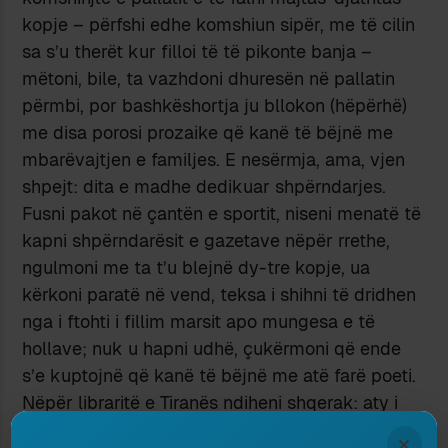
kopje – përfshi edhe komshiun sipër, me të cilin
sa s’u therët kur filloi të të pikonte banja –
mëtoni, bile, ta vazhdoni dhuresën në pallatin
përmbi, por bashkëshortja ju bllokon (hëpërhë)
me disa porosi prozaike që kanë të bëjnë me
mbarëvajtjen e familjes. E nesërmja, ama, vjen
shpejt: dita e madhe dedikuar shpërndarjes.
Fusni pakot në çantën e sportit, niseni menatë të
kapni shpërndarësit e gazetave nëpër rrethe,
ngulmoni me ta t’u blejnë dy-tre kopje, ua
kërkoni paratë në vend, teksa i shihni të dridhen
nga i ftohti i fillim marsit apo mungesa e të
hollave; nuk u hapni udhë, çukërmoni që ende
s’e kuptojnë që kanë të bëjnë me atë farë poeti.
Nëpër libraritë e Tiranës ndiheni shqerak: aty i
tërheqin kopjet me njerëzi, do të thosha me
×