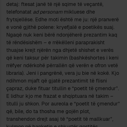
detaj: ftesat janë të një sqime të veçantë,
telefonatat
ad personam
mikluese dhe
frytsjellëse. Edhe moti është me ju: një pranverë
e vonë gjithë polene: kryefjalë e poetikës suaj.
Ngaqë nuk keni bërë ndonjëherë prezantim kaq
të rëndësishëm – e rrëkëlleni paraprakisht
thuajse krejt njërën nga dhjetë shishet e verës
që keni taksur për takimin (bashkëshortes i keni
rrëfyer ndërkohë përrallën që verën e ofron vetë
libraria). Jeni i pangrënë, vera ju bie në kokë. Kjo
ndihmon mjaft që gjatë prezantimit të flisni
çapraz, duke fituar titullin e “poetit të çmendur”.
E lidhur kjo me frazat e shqiptuara në takim –
titulli ju shkon. Por aureola e “poetit të çmendur”
që, bile, do ta thosha me gojën plot,
transhendon drejt asaj të “poetit të mallkuar”,
kulmon në banketin e shkurtër gostitës