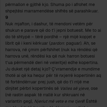
përmallon e gjithë kjo. Shuma po i afrohet me
shpejtësi marramendëse shifrës së parashikuar.
9
Nuk mjafton, i dashur, të mendoni vetëm për
shukun e parave që do t’i jepni botuesit. Me to ai
do të shtypë – tërë pordhë – një mijë kopjet e
librit që i keni kërkuar (
pardon
: paguar). Ah, se
harrova, në çmim përfshihet (nuk ka rëndësi që
harrova unë, rëndësi ka që nuk harron botuesi
t’ua përmendë deri në veleritje) edhe kopertina.
Ju duket një detaj kjo? Ç’vramendje e mundime
thotë ai që ka hequr për të nxjerrë kopertinën aq
të fortëndërruar prej jush, që do t’i rrijë me
dinjitet përbri kopertinës së
Valles së yjeve
, ose
(në rastin aspak të rrallë kur shkruani në
variantin geg),
Njeriut më vete e me tjerë
! Është