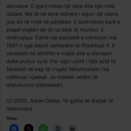
almiseve. E gjeni mbas një dare dhe një rrote
izolant. Me të në dorë ndiheni i sigurt që vepra
juaj do të rrojë në përjetësi. E kontrolloni parë e
prapë veglën që do ta bëjë të mundur. E
mirëvajisur. Është një pistoletë e rrëmbyer më
1997-n nga depot ushtarake të Rrashbull-it. E
vendosni në tëmthin e majtë dhe e shkrepni
duke pulitur sytë. Por vaji i ullirit i tipit acid të
fshatarit në cep të rrugës fatlumturisht i ka
rrafshuar vjaskat. Ju mbetet vetëm të
shpluhuroni bibliotekën.
(c) 2020, Arben Dedja. Të gjitha të drejtat të
rezervuara.
Ndaje: