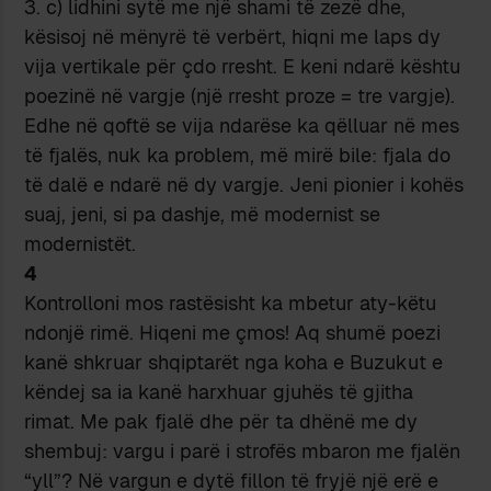
c) lidhini sytë me një shami të zezë dhe,
kësisoj në mënyrë të verbërt, hiqni me laps dy
vija vertikale për çdo rresht. E keni ndarë kështu
poezinë në vargje (një rresht proze = tre vargje).
Edhe në qoftë se vija ndarëse ka qëlluar në mes
të fjalës, nuk ka problem, më mirë bile: fjala do
të dalë e ndarë në dy vargje. Jeni pionier i kohës
suaj, jeni, si pa dashje, më modernist se
modernistët.
4
Kontrolloni mos rastësisht ka mbetur aty-këtu
ndonjë rimë. Hiqeni me çmos! Aq shumë poezi
kanë shkruar shqiptarët nga koha e Buzukut e
këndej sa ia kanë harxhuar gjuhës të gjitha
rimat. Me pak fjalë dhe për ta dhënë me dy
shembuj: vargu i parë i strofës mbaron me fjalën
“yll”? Në vargun e dytë fillon të fryjë një erë e