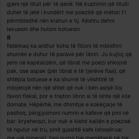
gjeni një titull për të qenë. Në kuptimin që titulli
duhet të jetë i kundërt me poezitë që mëton t’i
përmbledhë nën krahun e tij. Kështu dehni
lexuesin dhe hutoni botuesin.
8
Ndërkaq ka ardhur koha të filloni të mblidhni
shumën e duhur të parave për librin. Ju kujtoj që
jemi në kapitalizëm, që librat me poezi shkojnë
pak, ose aspak (për librat e të tjerëve flas), që
shtëpia botuese e ka shumë të vështirë të
mbijetojë nën një shtet që nuk i bën asnjë lloj
favori fiskal, por e trajton librin si të ishte një kile
domate. Hëpërhë, me dhimbje e kokëçarje të
pashoq, përgjysmoni numrin e kafeve që pini në
bar: kryeherazi, kur nuk e kishit kallën e poezisë
të ngulur në tru, pinit gjashtë kafe (shoqëruar
me ujë mineral), tani numri bie menjëherë në tre,