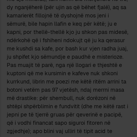
dy nganjëherë (për ujin as që bëhet fjalë), aq sa
kamarierët fillojnë të dyshojnë mos jeni i
sëmurë, bile hapin llafin e keq për këtë; ju e
kapni, por thellë-thellë kjo ju shkon pas midesë,
ndërkohë që i fshiheni ndokujt që ju ka qerasur
me kushdi sa kafe, por bash kur vjen radha juaj,
ju shpifet kjo sëmundje e paudhë e misterioze.
Pas muajit të parë, nga një llogari e thjeshtë e
kuptoni që me kursimin e kafeve nuk shkoni
kurrkund, librin me poezi me këtë ritëm arrini ta
botoni vetëm pas 97 vjetësh, ndaj merrni masa
më drastike: për shembull, nuk dorëzoni në
shtëpi shpërblimin e fundvitit (dhe me këtë rast i
jepni pe të tjerrë gruas për qeverinë e pacipë,
që i vodhi financat sapo siguroi fitoren në
zgjedhje); apo blini vaj ulliri të tipit acid te