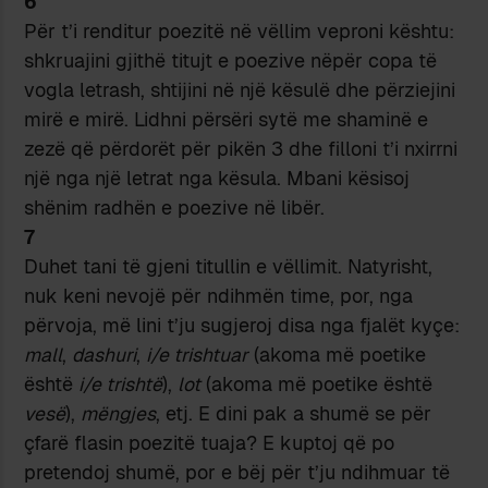
6
Për t’i renditur poezitë në vëllim veproni kështu:
shkruajini gjithë titujt e poezive nëpër copa të
vogla letrash, shtijini në një kësulë dhe përziejini
mirë e mirë. Lidhni përsëri sytë me shaminë e
zezë që përdorët për pikën 3 dhe filloni t’i nxirrni
një nga një letrat nga kësula. Mbani kësisoj
shënim radhën e poezive në libër.
7
Duhet tani të gjeni titullin e vëllimit. Natyrisht,
nuk keni nevojë për ndihmën time, por, nga
përvoja, më lini t’ju sugjeroj disa nga fjalët kyçe:
mall
,
dashuri
,
i/e trishtuar
(akoma më poetike
është
i/e trishtë
),
lot
(akoma më poetike është
vesë
),
mëngjes
, etj. E dini pak a shumë se për
çfarë flasin poezitë tuaja? E kuptoj që po
pretendoj shumë, por e bëj për t’ju ndihmuar të