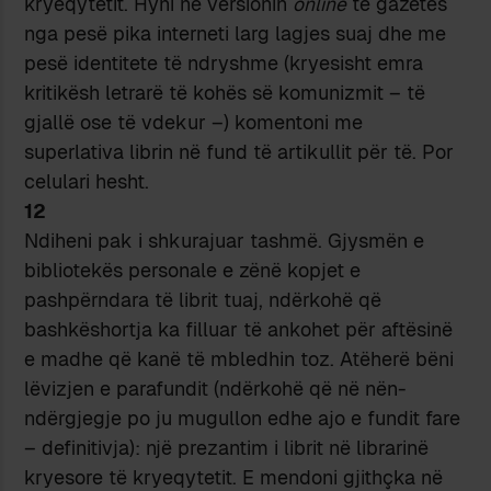
kryeqytetit. Hyni në versionin
online
të gazetës
nga pesë pika interneti larg lagjes suaj dhe me
pesë identitete të ndryshme (kryesisht emra
kritikësh letrarë të kohës së komunizmit – të
gjallë ose të vdekur –) komentoni me
superlativa librin në fund të artikullit për të. Por
celulari hesht.
12
Ndiheni pak i shkurajuar tashmë. Gjysmën e
bibliotekës personale e zënë kopjet e
pashpërndara të librit tuaj, ndërkohë që
bashkëshortja ka filluar të ankohet për aftësinë
e madhe që kanë të mbledhin toz. Atëherë bëni
lëvizjen e parafundit (ndërkohë që në nën-
ndërgjegje po ju mugullon edhe ajo e fundit fare
– definitivja): një prezantim i librit në librarinë
kryesore të kryeqytetit. E mendoni gjithçka në