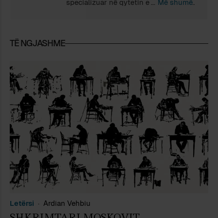
specializuar në qytetin e lindjes. Nga
Më shumë
viti 1999 jeton në Padova (Itali), në të
cilin universitet është doktoruar dhe
punon si kërkues shkencor. Në jetën
TË NGJASHME
e tij alternative ka botuar në Shqipëri
(po e lëmë mënjanë Italinë) katër
vëllime me poezi dhe gjashtë me
prozë të shkurtër. Ka botuar
gjithashtu edhe dhjetë libra me
përkthime nga italishtja dhe
anglishtja, gati ekskluzivisht libra
poetikë, nga Guido Cavalcanti e tëhu.
Letërsi
Ardian Vehbiu
SHKRIMTARI MOSKOVIT