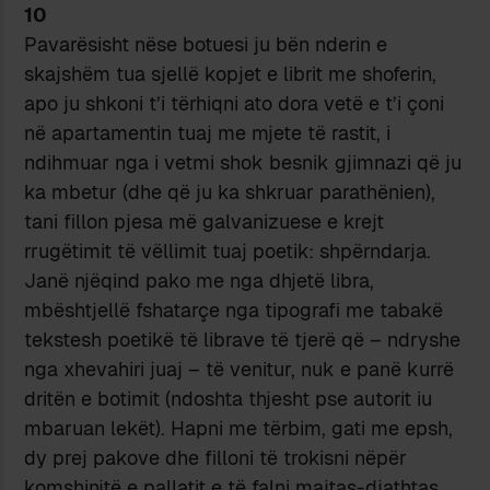
10
Pavarësisht nëse botuesi ju bën nderin e
skajshëm tua sjellë kopjet e librit me shoferin,
apo ju shkoni t’i tërhiqni ato dora vetë e t’i çoni
në apartamentin tuaj me mjete të rastit, i
ndihmuar nga i vetmi shok besnik gjimnazi që ju
ka mbetur (dhe që ju ka shkruar parathënien),
tani fillon pjesa më galvanizuese e krejt
rrugëtimit të vëllimit tuaj poetik: shpërndarja.
Janë njëqind pako me nga dhjetë libra,
mbështjellë fshatarçe nga tipografi me tabakë
tekstesh poetikë të librave të tjerë që – ndryshe
nga xhevahiri juaj – të venitur, nuk e panë kurrë
dritën e botimit (ndoshta thjesht pse autorit iu
mbaruan lekët). Hapni me tërbim, gati me epsh,
dy prej pakove dhe filloni të trokisni nëpër
komshinjtë e pallatit e të falni majtas-djathtas