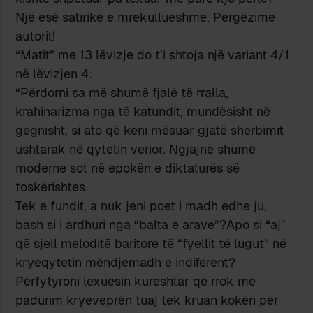
Një esé satirike e mrekullueshme. Përgëzime
autorit!
“Matit” me 13 lëvizje do t’i shtoja një variant 4/1
në lëvizjen 4:
“Përdorni sa më shumë fjalë të rralla,
krahinarizma nga të katundit, mundësisht në
gegnisht, si ato që keni mësuar gjatë shërbimit
ushtarak në qytetin verior. Ngjajnë shumë
moderne sot në epokën e diktaturës së
toskërishtes.
Tek e fundit, a nuk jeni poet i madh edhe ju,
bash si i ardhuri nga “balta e arave”?Apo si “aj”
që sjell meloditë baritore të “fyellit të lugut” në
kryeqytetin mëndjemadh e indiferent?
Përfytyroni lexuesin kureshtar që rrok me
padurim kryeveprën tuaj tek kruan kokën për