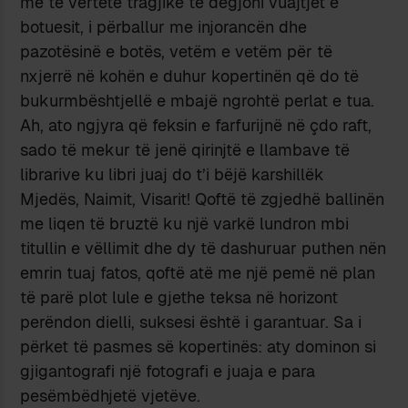
me të vërtetë tragjike të dëgjoni vuajtjet e
botuesit, i përballur me injorancën dhe
pazotësinë e botës, vetëm e vetëm për të
nxjerrë në kohën e duhur kopertinën që do të
bukurmbështjellë e mbajë ngrohtë perlat e tua.
Ah, ato ngjyra që feksin e farfurijnë në çdo raft,
sado të mekur të jenë qirinjtë e llambave të
librarive ku libri juaj do t’i bëjë karshillëk
Mjedës, Naimit, Visarit! Qoftë të zgjedhë ballinën
me liqen të bruztë ku një varkë lundron mbi
titullin e vëllimit dhe dy të dashuruar puthen nën
emrin tuaj fatos, qoftë atë me një pemë në plan
të parë plot lule e gjethe teksa në horizont
perëndon dielli, suksesi është i garantuar. Sa i
përket të pasmes së kopertinës: aty dominon si
gjigantografi një fotografi e juaja e para
pesëmbëdhjetë vjetëve.