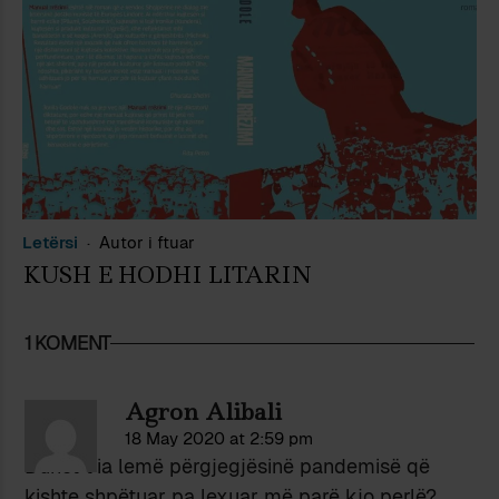
Letërsi
Autor i ftuar
KUSH E HODHI LITARIN
1 KOMENT
Agron Alibali
18 May 2020 at 2:59 pm
Duhet t’ia lemë përgjegjësinë pandemisë që
kishte shpëtuar pa lexuar më parë kjo perlë?