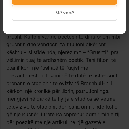
Xhevahir Spahiut; i përdorur si mbajtëse për
Më vonë
shishen e ujit; i flakur brenda një kulupie
mediokritetesh; por, sidomos, ju vret pretendimi
që nuk shitet. Shtrëngoni fort gishtërinjtë në
grusht. Kujtoni vargje poetësh të dikurshëm mbi
grushtin dhe vendosni ta titulloni pikërisht
kështu – si sfidë ndaj njerëzimit – “Grushti”, pra,
vëllimin tuaj të ardhshëm poetik. Tani filloni të
planifikoni një fushatë të fuqishme
prezantimesh: bllokoni në të dalë të ashensorit
pronarin e stacionit televiziv të Rrashbull-it: i
kërkoni një kronikë për librin, patrulloni nga
mëngjesi në darkë te hyrja e studios së vetme
televizive të stacionit deri sa ia arrini, ndërkohë
që një kushëri i tretë ka shprehur admirimin e tij
për poezitë me një artikull te një gazetë e