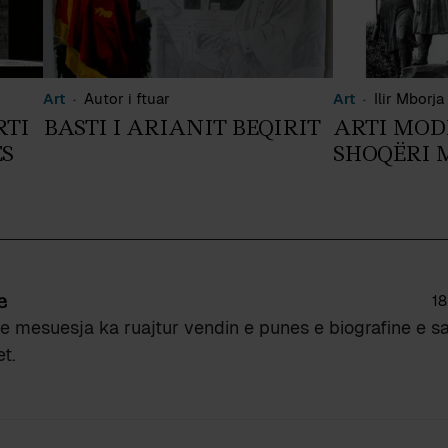
Art
Autor i ftuar
Art
Ilir Mborja
RTI
BASTI I ARIANIT BEQIRIT
ARTI MOD
ES
SHOQËRI 
e
18
 mesuesja ka ruajtur vendin e punes e biografine e sa
et.