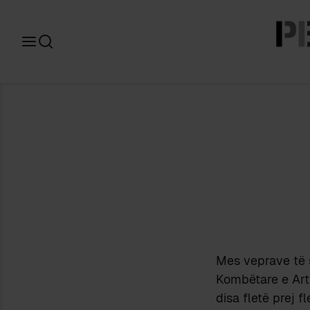
Search
for:
Mes veprave të s
Kombëtare e Arti
disa fletë prej f