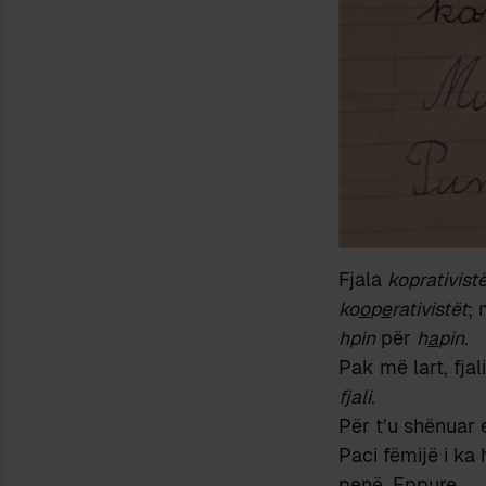
Fjala
koprativist
ko
o
p
e
rativistët
; 
hpin
për
h
a
pin
.
Pak më lart, fjal
fjali
.
Për t’u shënuar 
Paci fëmijë i ka
penë. Eppure…