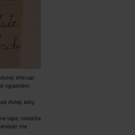
 duhej shkruar
 të ngjashëm:
eqë duhej
kët
o
 me laps; ndoshta
përsipër me