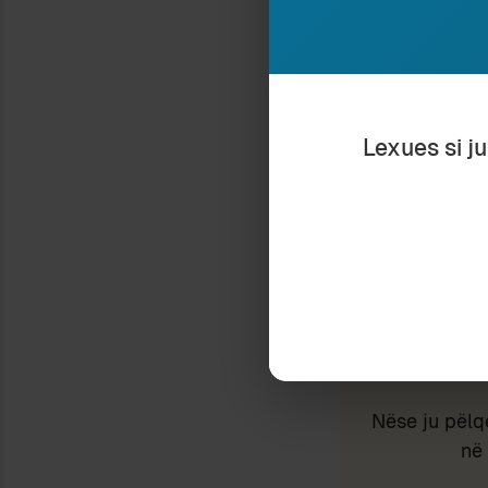
In "Arsim"
Lexues si j
Type your email…
Nëse ju pëlq
në 