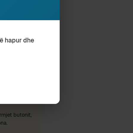
të hapur dhe
Subscribe
mjet butonit,
ona.