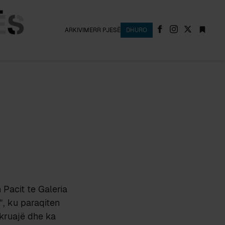
ARKIVI
MERR PJESË
DHURO
Pacit te Galeria
”, ku paraqiten
hkruajë dhe ka