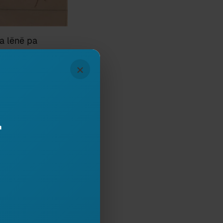
a lënë pa
×
jtur mësuesja
r
t kopjimi.
JMË NE BASHKË?