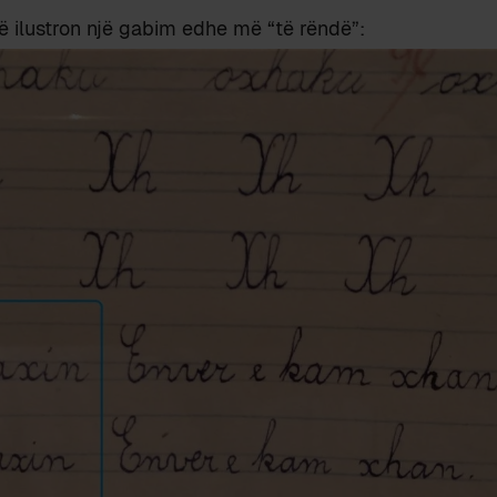
 ilustron një gabim edhe më “të rëndë”: