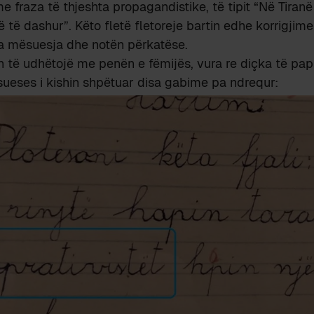
e fraza të thjeshta propagandistike, të tipit “Në Tiran
 të dashur”. Këto fletë fletoreje bartin edhe korrigjim
a mësuesja dhe notën përkatëse.
n të udhëtojë me penën e fëmijës, vura re diçka të pap
sueses i kishin shpëtuar disa gabime pa ndrequr: