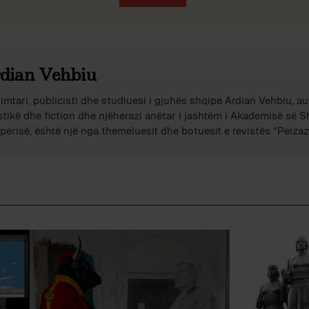
dian Vehbiu
imtari, publicisti dhe studiuesi i gjuhës shqipe Ardian Vehbiu, au
stikë dhe fiction dhe njëherazi anëtar i jashtëm i Akademisë së 
përisë, është një nga themeluesit dhe botuesit e revistës “Peizazh