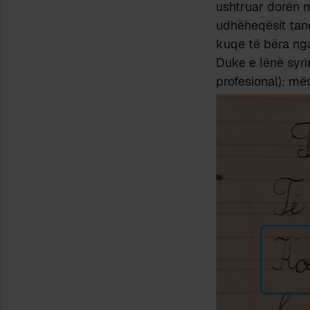
ushtruar dorën m
udhëheqësit tanë
kuqe të bëra ng
Duke e lënë syri
profesional): më