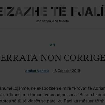
ose natyra jo aq të qeta
Art
ERRATA NON CORRIGE
Ardian Vehbiu
18 October 2019
humëllojshme, në ekspozitën e mirë “Prova” të Adrian 
t në Tiranë, më tërhoqi vëmendjen seria “Bukurshkrimi
letores së tij të klasës së parë, ku Paci ka mësuar të s