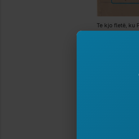
Te kjo fletë, ku
korrigjuar – dy 
Të linte kaq për 
Pacin e vogël m
Vizitojeni ekspoz
© 2019, Peizazhe
Shkelësit do të n
Ndaje:
SHKOLLA E GABIMIT
10 May 2014