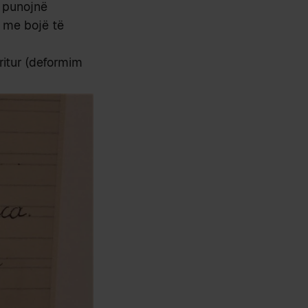
ë punojnë
e me bojë të
ritur (deformim