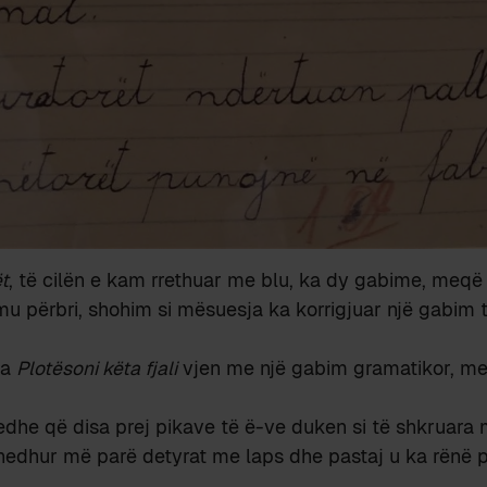
ët
, të cilën e kam rrethuar me blu, ka dy gabime, meqë
mu përbri, shohim si mësuesja ka korrigjuar një gabim
ia
Plotësoni këta fjali
vjen me një gabim gramatikor, m
edhe që disa prej pikave të ë-ve duken si të shkruara
 hedhur më parë detyrat me laps dhe pastaj u ka rënë 