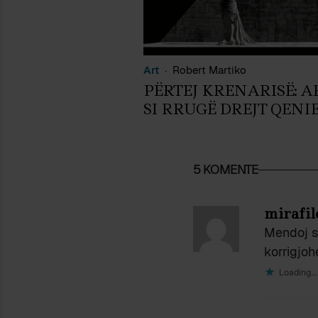
Art
Robert Martiko
PËRTEJ KRENARISË: A
SI RRUGË DREJT QENI
5 KOMENTE
mirafil
Mendoj se
korrigjoh
Loading...