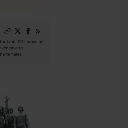
tor i mbi 20 librave në
Shkencave të
e të fjalës”.