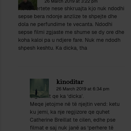
26 March 2019 at 3:22 pm
Ne te vertete nese shkruajta kjo nuk ndodhi
sepse bera ndonje anzlize te shpejte dhe
dola ne perfundime te vecanta. Ndodhi
sepse filmi zgjaste me shume se dy ore dhe
koha kaloi pa u ndjere fare. Nuk me ndodh
shpesh keshtu. Ka dicka, tha
kinoditar
26 March 2019 at 6:34 pm
Sigurisht qe ka ‘dicka’.
Meqe jetojme në të njejtin vend: ketu
ku jemi, ka nje regjizore qe quhet
Catherine Breillat te cilen, edhe pse
filmat e saj nuk janë as ‘perhere të