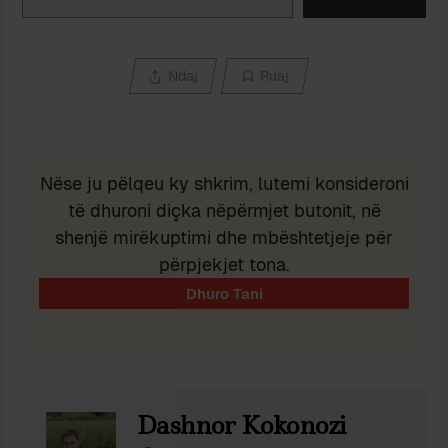
Ndaj
Ruaj
Nëse ju pëlqeu ky shkrim, lutemi konsideroni
të dhuroni diçka nëpërmjet butonit, në
shenjë mirëkuptimi dhe mbështetjeje për
përpjekjet tona.
Dashnor Kokonozi