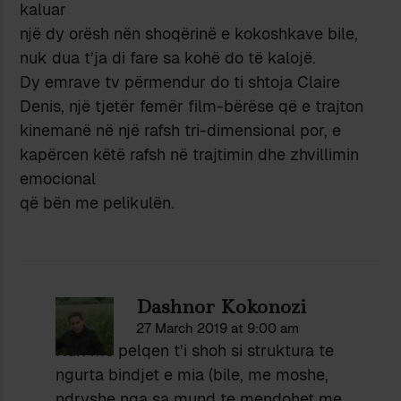
kaluar
një dy orësh nën shoqërinë e kokoshkave bile,
nuk dua t’ja di fare sa kohë do të kalojë.
Dy emrave tv përmendur do ti shtoja Claire
Denis, një tjetër femër film-bërëse që e trajton
kinemanë në një rafsh tri-dimensional por, e
kapërcen këtë rafsh në trajtimin dhe zhvillimin
emocional
që bën me pelikulën.
Dashnor Kokonozi
27 March 2019 at 9:00 am
Nuk me pelqen t’i shoh si struktura te
ngurta bindjet e mia (bile, me moshe,
ndryshe nga sa mund te mendohet me