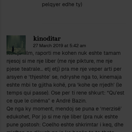
pelqyer edhe ty)
kinoditar
27 March 2019 at 5:42 am
Në nje film, raporti me kohen nuk eshte tamam
njesoj si me nje liber (me nje pikture, me nje
pjese teatrale… etj etj) pra me nje veper arti per
arsyen e ‘thjeshte’ se, ndryshe nga to, kinemaja
eshte mbi te gjitha kohë, pra ‘kohe qe rrjedh’ (le
temps qui passe). Ose per ti rene shkurt: “Qu’est
ce que le cinéma” e André Bazin.
Qe nga ky moment, mendoj se puna e ‘merzisë’
edukohet, Por jo si me nje liber (pra nuk eshte
pune gostosh: Coelho eshte shkrimtar i keq, dhe