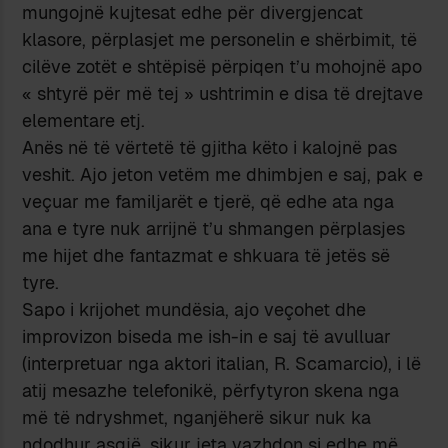
mungojnë kujtesat edhe për divergjencat
klasore, përplasjet me personelin e shërbimit, të
cilëve zotët e shtëpisë përpiqen t’u mohojnë apo
« shtyrë për më tej » ushtrimin e disa të drejtave
elementare etj.
Anës në të vërtetë të gjitha këto i kalojnë pas
veshit. Ajo jeton vetëm me dhimbjen e saj, pak e
veçuar me familjarët e tjerë, që edhe ata nga
ana e tyre nuk arrijnë t’u shmangen përplasjes
me hijet dhe fantazmat e shkuara të jetës së
tyre.
Sapo i krijohet mundësia, ajo veçohet dhe
improvizon biseda me ish-in e saj të avulluar
(interpretuar nga aktori italian, R. Scamarcio), i lë
atij mesazhe telefonikë, përfytyron skena nga
më të ndryshmet, nganjëherë sikur nuk ka
ndodhur asgjë, sikur jeta vazhdon si edhe më