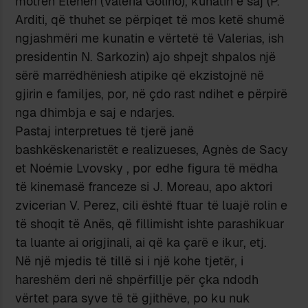
motrën Elenën (Valeria Golino), kunatin e saj (P.
Arditi, që thuhet se përpiqet të mos ketë shumë
ngjashmëri me kunatin e vërtetë të Valerias, ish
presidentin N. Sarkozin) ajo shpejt shpalos një
sërë marrëdhëniesh atipike që ekzistojnë në
gjirin e familjes, por, në çdo rast ndihet e përpirë
nga dhimbja e saj e ndarjes.
Pastaj interpretues të tjerë janë
bashkëskenaristët e realizueses, Agnès de Sacy
et Noémie Lvovsky , por edhe figura të mëdha
të kinemasë franceze si J. Moreau, apo aktori
zvicerian V. Perez, cili është ftuar të luajë rolin e
të shoqit të Anës, që fillimisht ishte parashikuar
ta luante ai origjinali, ai që ka çarë e ikur, etj.
Në një mjedis të tillë si i një kohe tjetër, i
hareshëm deri në shpërfillje për çka ndodh
vërtet para syve të të gjithëve, po ku nuk