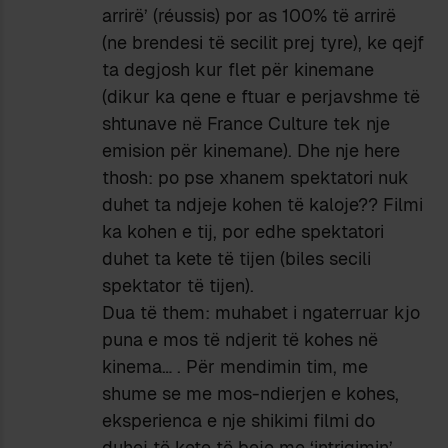
arrirë’ (réussis) por as 100% të arrirë
(ne brendesi të secilit prej tyre), ke qejf
ta degjosh kur flet për kinemane
(dikur ka qene e ftuar e perjavshme të
shtunave në France Culture tek nje
emision për kinemane). Dhe nje here
thosh: po pse xhanem spektatori nuk
duhet ta ndjeje kohen të kaloje?? Filmi
ka kohen e tij, por edhe spektatori
duhet ta kete të tijen (biles secili
spektator të tijen).
Dua të them: muhabet i ngaterruar kjo
puna e mos të ndjerit të kohes në
kinema… . Për mendimin tim, me
shume se me mos-ndierjen e kohes,
eksperienca e nje shikimi filmi do
duhej të kete të beje me ‘intrigimin’,