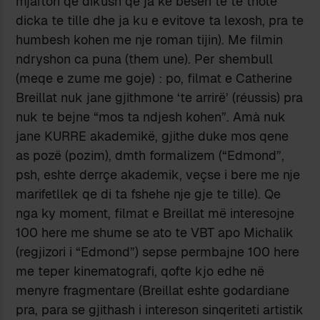
mjafton qe dikush qe ja ke besën te te thote
dicka te tille dhe ja ku e evitove ta lexosh, pra te
humbesh kohen me nje roman tijin). Me filmin
ndryshon ca puna (them une). Per shembull
(meqe e zume me goje) : po, filmat e Catherine
Breillat nuk jane gjithmone ‘te arrirë’ (réussis) pra
nuk te bejne “mos ta ndjesh kohen”. Amà nuk
jane KURRE akademikë, gjithe duke mos qene
as pozë (pozim), dmth formalizem (“Edmond”,
psh, eshte derrçe akademik, veçse i bere me nje
marifetllek qe di ta fshehe nje gje te tille). Qe
nga ky moment, filmat e Breillat më interesojne
100 here me shume se ato te VBT apo Michalik
(regjizori i “Edmond”) sepse permbajne 100 here
me teper kinematografi, qofte kjo edhe në
menyre fragmentare (Breillat eshte godardiane
pra, para se gjithash i intereson sinqeriteti artistik