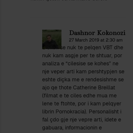
Dashnor Kokonozi
27 March 2019 at 2:30 am
E shoh se nuk te pelqen VBT dhe
nuk kam asgje per te shtuar, por
analiza e “cilesise se kohes” ne
nje veper arti kam pershtypjen se
eshte diçka me e rendesishme se
ajo qe thote Catherine Breillat
(filmat e te ciles edhe mua me
lene te ftohte, por i kam pelqyer
librin Pornokracia). Personalisht i
fal çdo gje nje vepre arti, idete e
gabuara, informacionin e