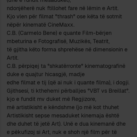
ndonjëherë nuk ftillohet fare në lëmin e Artit.
Kjo vlen për filmat °thrash° ose këta të sotmit
nëpër kinematë CineMaxx.
C.B. (Carmelo Bene) e quante Film-bërjen
mbeturina e Fotografisë, Muzikës, Teatrit,
të gjitha këto forma shprehëse në dimensionin e
Artit.
C.B. përpiqej ta °shkatërronte° kinematografinë
duke e quajtur hicasgjë, madje
edhe filmat e tij (që ai nuk i quante filma), i dogji.
Gjithsesi, ti kthehemi përballjes °VBT vs Breillat°.
kjo e fundit mv duket më Regjizore,
më artistikisht e këndshme (jo më kot thuhet
Artistikisht sepse mesaduket kinemaja është
dhe duhet të jetë Art). Unë e dua kinemanë dhe
e pëkufizoj si Art, nuk e shoh një film për të