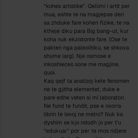
“kohes artistike”. Qellimi i artit per
mua, eshte te na magjepse deri
sa zhduke fare kohen fizike, te na
ktheje diku para Big bang-ut, kur
koha nuk ekzistonte fare. (Ose te
pakten nga paleolitiku, se shkova
shume larg). Nje osmose e
inkoshieces sone me magjine,
quoi.
Kaq qejf ta analizoj kete fenomen
ne te gjitha elementet, duke e
pare edhe veten si mi laboratori.
Ne fund te fundit, pse e nxorra
librin te lexoj ne metro? Nuk ka
dyshim se kjo ndodh jo per t’u
“edukuar” por per te mos ndjere