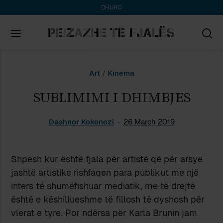
DHURO
Search
Art
/
Kinema
for:
SUBLIMIMI I DHIMBJES
Dashnor Kokonozi
26 March 2019
Shpesh kur është fjala për artistë që për arsye
jashtë artistike rishfaqen para publikut me një
inters të shumëfishuar mediatik, me të drejtë
është e këshillueshme të fillosh të dyshosh për
vlerat e tyre. Por ndërsa për Karla Brunin jam