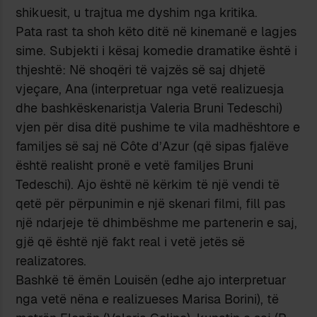
shikuesit, u trajtua me dyshim nga kritika.
Pata rast ta shoh këto ditë në kinemanë e lagjes
sime. Subjekti i kësaj komedie dramatike është i
thjeshtë: Në shoqëri të vajzës së saj dhjetë
vjeçare, Ana (interpretuar nga vetë realizuesja
dhe bashkëskenaristja Valeria Bruni Tedeschi)
vjen për disa ditë pushime te vila madhështore e
familjes së saj në Côte d’Azur (që sipas fjalëve
është realisht pronë e vetë familjes Bruni
Tedeschi). Ajo është në kërkim të një vendi të
qetë për përpunimin e një skenari filmi, fill pas
një ndarjeje të dhimbëshme me partenerin e saj,
gjë që është një fakt real i vetë jetës së
realizatores.
Bashkë të ëmën Louisën (edhe ajo interpretuar
nga vetë nëna e realizueses Marisa Borini), të