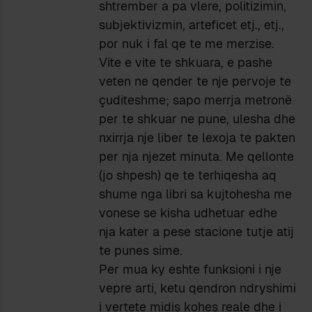
shtrember a pa vlere, politizimin,
subjektivizmin, arteficet etj., etj.,
por nuk i fal qe te me merzise.
Vite e vite te shkuara, e pashe
veten ne qender te nje pervoje te
çuditeshme; sapo merrja metronë
per te shkuar ne pune, ulesha dhe
nxirrja nje liber te lexoja te pakten
per nja njezet minuta. Me qellonte
(jo shpesh) qe te terhiqesha aq
shume nga libri sa kujtohesha me
vonese se kisha udhetuar edhe
nja kater a pese stacione tutje atij
te punes sime.
Per mua ky eshte funksioni i nje
vepre arti, ketu qendron ndryshimi
i vertete midis kohes reale dhe i