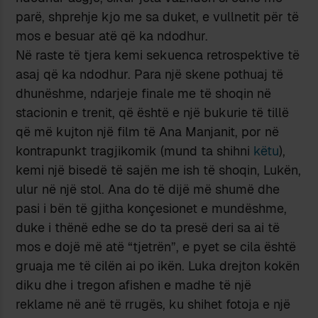
parë, shprehje kjo me sa duket, e vullnetit për të
mos e besuar atë që ka ndodhur.
Në raste të tjera kemi sekuenca retrospektive të
asaj që ka ndodhur. Para një skene pothuaj të
dhunëshme, ndarjeje finale me të shoqin në
stacionin e trenit, që është e një bukurie të tillë
që më kujton një film të Ana Manjanit, por në
kontrapunkt tragjikomik (mund ta shihni
këtu
),
kemi një bisedë të sajën me ish të shoqin, Lukën,
ulur në një stol. Ana do të dijë më shumë dhe
pasi i bën të gjitha konçesionet e mundëshme,
duke i thënë edhe se do ta presë deri sa ai të
mos e dojë më atë “tjetrën”, e pyet se cila është
gruaja me të cilën ai po ikën. Luka drejton kokën
diku dhe i tregon afishen e madhe të një
reklame në anë të rrugës, ku shihet fotoja e një