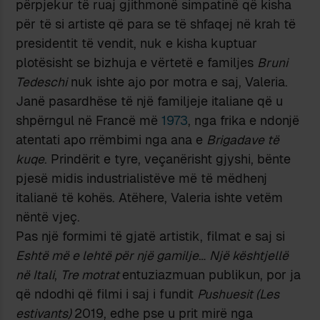
përpjekur të ruaj gjithmonë simpatinë që kisha
për të si artiste që para se të shfaqej në krah të
presidentit të vendit, nuk e kisha kuptuar
plotësisht se bizhuja e vërtetë e familjes
Bruni
Tedeschi
nuk ishte ajo por motra e saj, Valeria.
Janë pasardhëse të një familjeje italiane që u
shpërngul në Francë më
1973
, nga frika e ndonjë
atentati apo rrëmbimi nga ana e
Brigadave të
kuqe
. Prindërit e tyre, veçanërisht gjyshi, bënte
pjesë midis industrialistëve më të mëdhenj
italianë të kohës. Atëhere, Valeria ishte vetëm
nëntë vjeç.
Pas një formimi të gjatë artistik, filmat e saj si
Eshtë më e lehtë për një gamilje
…
Një kështjellë
në Itali
,
Tre motrat
entuziazmuan publikun, por ja
që ndodhi që filmi i saj i fundit
Pushuesit (Les
estivants)
2019, edhe pse u prit mirë nga