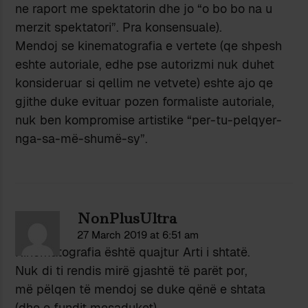
ne raport me spektatorin dhe jo “o bo bo na u
merzit spektatori”. Pra konsensuale).
Mendoj se kinematografia e vertete (qe shpesh
eshte autoriale, edhe pse autorizmi nuk duhet
konsideruar si qellim ne vetvete) eshte ajo qe
gjithe duke evituar pozen formaliste autoriale,
nuk ben kompromise artistike “per-tu-pelqyer-
nga-sa-më-shumë-sy”.
NonPlusUltra
27 March 2019 at 6:51 am
Kinematografia është quajtur Arti i shtatë.
Nuk di ti rendis mirë gjashtë të parët por,
më pëlqen të mendoj se duke qënë e shtata
(dhe e fundit mesaduket),