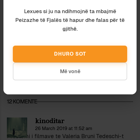
Lexues si ju na ndihmojnë ta mbajmë
Peizazhe të Fjalës të hapur dhe falas për të
gjithë.
DHURO SOT
Më vonë
Kinema
Autor i ftuar
SUKSESIN E MBAJA MEND NDRYSHE
12 KOMENTE
kinoditar
26 March 2019 at 11:52 am
Problemi i filmave te Valeria Bruni Tedeschi-t