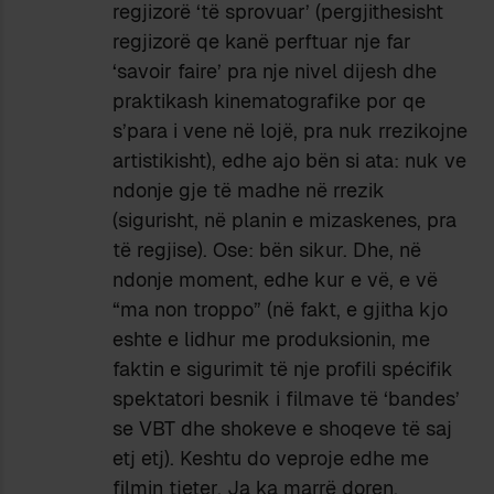
regjizorë ‘të sprovuar’ (pergjithesisht
regjizorë qe kanë perftuar nje far
‘savoir faire’ pra nje nivel dijesh dhe
praktikash kinematografike por qe
s’para i vene në lojë, pra nuk rrezikojne
artistikisht), edhe ajo bën si ata: nuk ve
ndonje gje të madhe në rrezik
(sigurisht, në planin e mizaskenes, pra
të regjise). Ose: bën sikur. Dhe, në
ndonje moment, edhe kur e vë, e vë
“ma non troppo” (në fakt, e gjitha kjo
eshte e lidhur me produksionin, me
faktin e sigurimit të nje profili spécifik
spektatori besnik i filmave të ‘bandes’
se VBT dhe shokeve e shoqeve të saj
etj etj). Keshtu do veproje edhe me
filmin tjeter. Ja ka marrë doren.