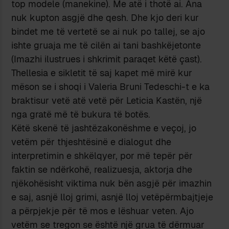
top modele (manekine). Me atë i thotë ai. Ana
nuk kupton asgjë dhe qesh. Dhe kjo deri kur
bindet me të vertetë se ai nuk po tallej, se ajo
ishte gruaja me të cilën ai tani bashkëjetonte
(Imazhi ilustrues i shkrimit paraqet këtë çast).
Thellesia e sikletit të saj kapet më mirë kur
mëson se i shoqi i Valeria Bruni Tedeschi-t e ka
braktisur vetë atë vetë për Leticia Kastën, një
nga gratë më të bukura të botës.
Këtë skenë të jashtëzakonëshme e veçoj, jo
vetëm për thjeshtësinë e dialogut dhe
interpretimin e shkëlqyer, por më tepër për
faktin se ndërkohë, realizuesja, aktorja dhe
njëkohësisht viktima nuk bën asgjë për imazhin
e saj, asnjë lloj grimi, asnjë lloj vetëpërmbajtjeje
a përpjekje për të mos e lëshuar veten. Ajo
vetëm se tregon se është një grua të dërmuar