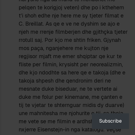
pelqen te korigjoj veten) dhe po i kthehem
t’i shoh edhe nje here me sy tjeter filmat e
C. Breillat. As qe e ve ne dyshim se ajo e
njeh me rrenje filmberjen dhe gjithçka tjeter
rrotull saj. Por kjo me shtin friken. Gjynah
mos paça, nganjehere me kujton nje
regjisor mjaft me emer shqiptar qe kur te
fliste per filmin, krysisht per neorealizmin,
dhe kjo ndodhte sa here qe e takoja (dhe e
takoja shpesh dhe qendronim deri ne
mesnate duke biseduar, ne te vertete ai
duke me folur per kinemane, me çanten e
tij te vjetar te shternguar midis dy duarve)
une mahnitesha me njohurite e tij, sa thoja
me vete se me filmin e ardhshem ky do ta
Subscribe
nxjerre Eisenstejn-in nga katalogu. Veçse