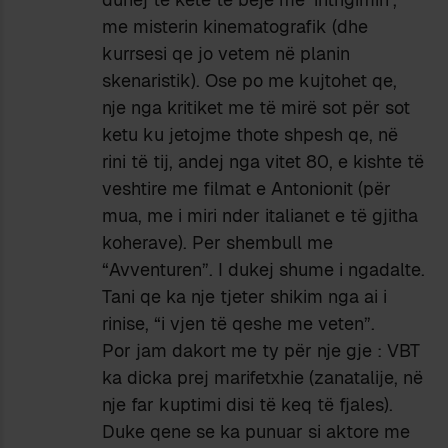
me misterin kinematografik (dhe
kurrsesi qe jo vetem në planin
skenaristik). Ose po me kujtohet qe,
nje nga kritiket me të mirë sot për sot
ketu ku jetojme thote shpesh qe, në
rini të tij, andej nga vitet 80, e kishte të
veshtire me filmat e Antonionit (për
mua, me i miri nder italianet e të gjitha
koherave). Per shembull me
“Avventuren”. I dukej shume i ngadalte.
Tani qe ka nje tjeter shikim nga ai i
rinise, “i vjen të qeshe me veten”.
Por jam dakort me ty për nje gje : VBT
ka dicka prej marifetxhie (zanatalije, në
nje far kuptimi disi të keq të fjales).
Duke qene se ka punuar si aktore me