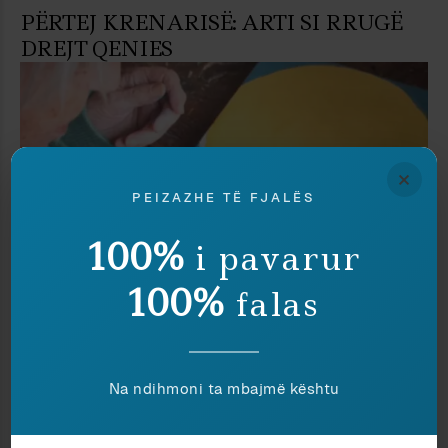
PËRTEJ KRENARISË: ARTI SI RRUGË
DREJT QENIES
×
PEIZAZHE TË FJALËS
100%
i pavarur
100%
falas
Kinema
Autor i ftuar
NJI OQEAN MES SYNIT E KAPAKUT
Na ndihmoni ta mbajmë kështu
TIJ