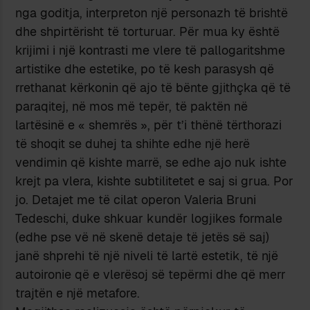
nga goditja, interpreton një personazh të brishtë
dhe shpirtërisht të torturuar. Për mua ky është
krijimi i një kontrasti me vlere të pallogaritshme
artistike dhe estetike, po të kesh parasysh që
rrethanat kërkonin që ajo të bënte gjithçka që të
paraqitej, në mos më tepër, të paktën në
lartësinë e « shemrës », për t’i thënë tërthorazi
të shoqit se duhej ta shihte edhe një herë
vendimin që kishte marrë, se edhe ajo nuk ishte
krejt pa vlera, kishte subtilitetet e saj si grua. Por
jo. Detajet me të cilat operon Valeria Bruni
Tedeschi, duke shkuar kundër logjikes formale
(edhe pse vë në skenë detaje të jetës së saj)
janë shprehi të një niveli të lartë estetik, të një
autoironie që e vlerësoj së tepërmi dhe që merr
trajtën e një metafore.