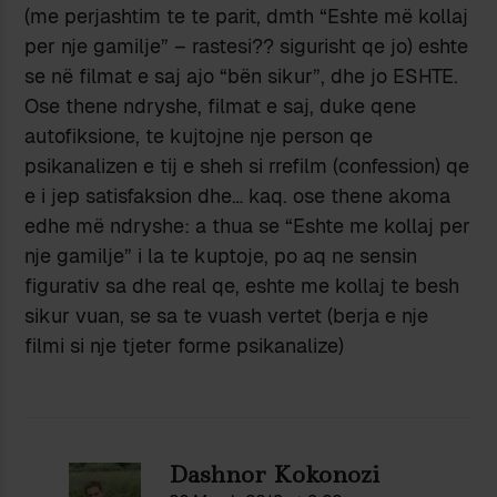
(me perjashtim te te parit, dmth “Eshte më kollaj
per nje gamilje” – rastesi?? sigurisht qe jo) eshte
se në filmat e saj ajo “bën sikur”, dhe jo ESHTE.
Ose thene ndryshe, filmat e saj, duke qene
autofiksione, te kujtojne nje person qe
psikanalizen e tij e sheh si rrefilm (confession) qe
e i jep satisfaksion dhe… kaq. ose thene akoma
edhe më ndryshe: a thua se “Eshte me kollaj per
nje gamilje” i la te kuptoje, po aq ne sensin
figurativ sa dhe real qe, eshte me kollaj te besh
sikur vuan, se sa te vuash vertet (berja e nje
filmi si nje tjeter forme psikanalize)
Dashnor Kokonozi