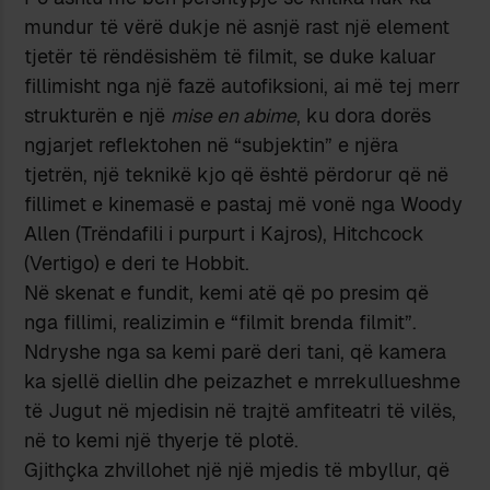
mundur të vërë dukje në asnjë rast një element
tjetër të rëndësishëm të filmit, se duke kaluar
fillimisht nga një fazë autofiksioni, ai më tej merr
strukturën e një
mise en abime
, ku dora dorës
ngjarjet reflektohen në “subjektin” e njëra
tjetrën, një teknikë kjo që është përdorur që në
fillimet e kinemasë e pastaj më vonë nga Woody
Allen (Trëndafili i purpurt i Kajros), Hitchcock
(Vertigo) e deri te Hobbit.
Në skenat e fundit, kemi atë që po presim që
nga fillimi, realizimin e “filmit brenda filmit”.
Ndryshe nga sa kemi parë deri tani, që kamera
ka sjellë diellin dhe peizazhet e mrrekullueshme
të Jugut në mjedisin në trajtë amfiteatri të vilës,
në to kemi një thyerje të plotë.
Gjithçka zhvillohet një një mjedis të mbyllur, që