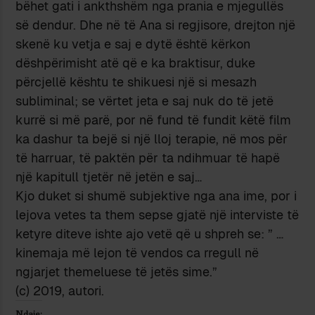
bëhet gati i ankthshëm nga prania e mjegullës
së dendur. Dhe në të Ana si regjisore, drejton një
skenë ku vetja e saj e dytë është kërkon
dëshpërimisht atë që e ka braktisur, duke
përcjellë kështu te shikuesi një si mesazh
subliminal; se vërtet jeta e saj nuk do të jetë
kurrë si më parë, por në fund të fundit këtë film
ka dashur ta bejë si një lloj terapie, në mos për
të harruar, të paktën për ta ndihmuar të hapë
një kapitull tjetër në jetën e saj…
Kjo duket si shumë subjektive nga ana ime, por i
lejova vetes ta them sepse gjatë një interviste të
ketyre diteve ishte ajo vetë që u shpreh se: ” …
kinemaja më lejon të vendos ca rregull në
ngjarjet themeluese të jetës sime.”
(c) 2019, autori.
Ndaje: