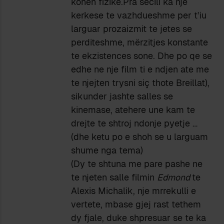
kohen fizike.Pra secili ka nje
kerkese te vazhdueshme per t’iu
larguar prozaizmit te jetes se
perditeshme, mërzitjes konstante
te ekzistences sone. Dhe po qe se
edhe ne nje film ti e ndjen ate me
te njejten trysni siç thote Breillat),
sikunder jashte salles se
kinemase, atehere une kam te
drejte te shtroj ndonje pyetje …
(dhe ketu po e shoh se u larguam
shume nga tema)
(Dy te shtuna me pare pashe ne
te njeten salle filmin
Edmond
te
Alexis Michalik, nje mrrekulli e
vertete, mbase gjej rast tethem
dy fjale, duke shpresuar se te ka