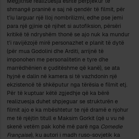
Megjithse realizuesja është përpjekur të
shmangë praninë e saj në qendër të filmit, për
t’iu larguar një lloj nombrilizmi, edhe pse jemi
para një gjinie që njihet si autofiksion, përsëri
kritikë të ndryshëm thonë se ajo nuk ka mundur
t’i ravijëzojë mirë personazhet e planit të dytë
(për mua Godolini dhe Arditi, arrijnë të
imponohen me personalitetin e tyre dhe
marrëdhënien e çuditëshme që kanë), se ata
hyjnë e dalin në kamera si të vazhdonin një
ekzistencë të shkëputur nga tërësia e filmit etj.
Për të kuptuar këtë zgjedhje që ka bërë
realizuesja duhet shpjeguar se strukturën e
filmit ajo e ka mbështetur te një dramë e njohur
me të njëjtin titull e Maksim Gorkit (që u vu në
skenë vetëm pak kohë më parë nga
Comedie
Française
), ku autori i madh ruso-sovjetik ka