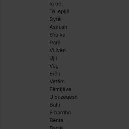
Ia del
Të lëpijë
Sytë
Askush
S’ia ka
Parë
Vulvën
Ujit
Veç
Erës
Vetëm
Fëmijëve
U buzëqesh
Balli
E bardha
Bënte
Banjë