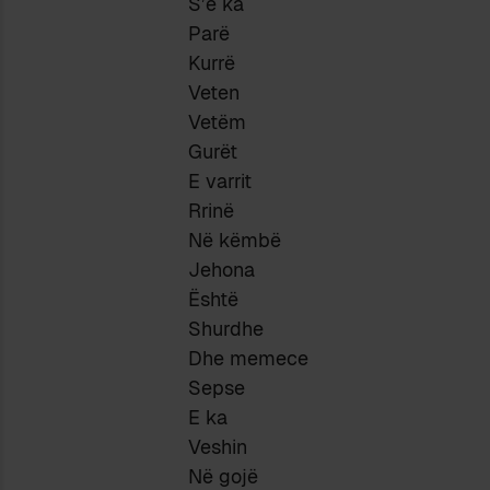
S’e ka
Parë
Kurrë
Veten
Vetëm
Gurët
E varrit
Rrinë
Në këmbë
Jehona
Është
Shurdhe
Dhe memece
Sepse
E ka
Veshin
Në gojë