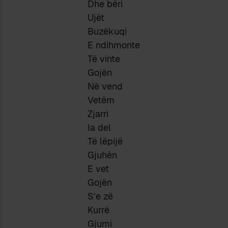
Dhe bëri
Ujët
Buzëkuqi
E ndihmonte
Të vinte
Gojën
Në vend
Vetëm
Zjarri
Ia del
Të lëpijë
Gjuhën
E vet
Gojën
S’e zë
Kurrë
Gjumi