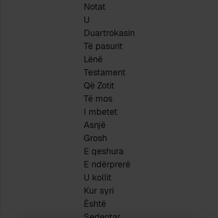
Notat
U
Duartrokasin
Të pasurit
Lënë
Testament
Që Zotit
Të mos
I mbetet
Asnjë
Grosh
E qeshura
E ndërprerë
U kollit
Kur syri
Është
Sedentar