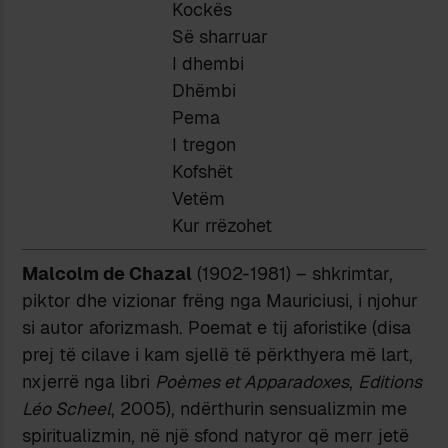
Kockës
Së sharruar
I dhembi
Dhëmbi
Pema
I tregon
Kofshët
Vetëm
Kur rrëzohet
Malcolm de Chazal
(1902-1981) – shkrimtar,
piktor dhe vizionar frëng nga Mauriciusi, i njohur
si autor aforizmash. Poemat e tij aforistike (disa
prej të cilave i kam sjellë të përkthyera më lart,
nxjerrë nga libri
Poèmes et Apparadoxes
,
Editions
Léo Scheel
, 2005), ndërthurin sensualizmin me
spiritualizmin, në një sfond natyror që merr jetë