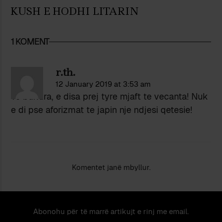
KUSH E HODHI LITARIN
1 KOMENT
r.th.
12 January 2019 at 3:53 am
Te bukura, e disa prej tyre mjaft te vecanta! Nuk
e di pse aforizmat te japin nje ndjesi qetesie!
Komentet janë mbyllur.
Abonohu për të marrë artikujt e rinj me email.
Email