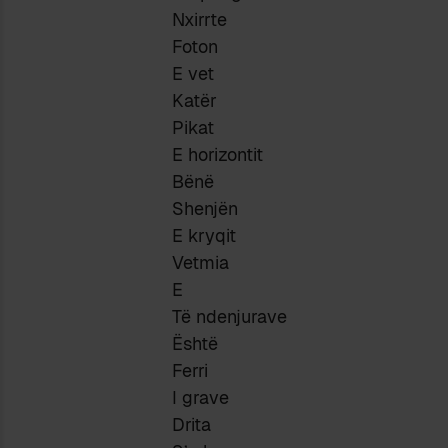
Nxirrte
Foton
E vet
Katër
Pikat
E horizontit
Bënë
Shenjën
E kryqit
Vetmia
E
Të ndenjurave
Është
Ferri
I grave
Drita