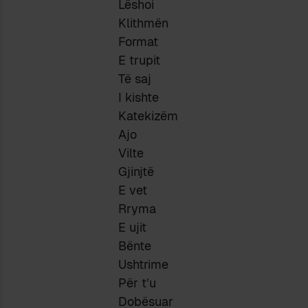
Lëshoi
Klithmën
Format
E trupit
Të saj
I kishte
Katekizëm
Ajo
Vilte
Gjinjtë
E vet
Rryma
E ujit
Bënte
Ushtrime
Për t’u
Dobësuar