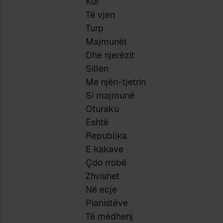
Kur
Të vjen
Turp
Majmunët
Dhe njerëzit
Sillen
Me njëri-tjetrin
Si majmunë
Oturaku
Është
Republika
E kakave
Çdo rrobë
Zhvishet
Në ecje
Pianistëve
Të mëdhenj