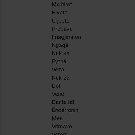
Me hiret
E veta
U jepte
Rrobave
Imagjinatën
Ngaqë
Nuk ka
Bythë
Veza
Nuk zë
Dot
Vend
Dantellat
Ëndërronin
Mes
Vrimave
Vetëm