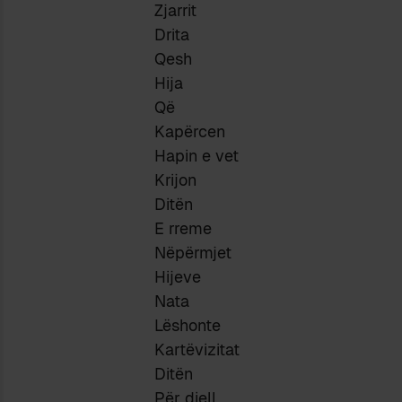
Zjarrit
Drita
Qesh
Hija
Që
Kapërcen
Hapin e vet
Krijon
Ditën
E rreme
Nëpërmjet
Hijeve
Nata
Lëshonte
Kartëvizitat
Ditën
Për diell