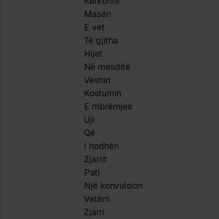
Kërkonte
Masën
E vet
Të gjitha
Hijet
Në mesditë
Veshin
Kostumin
E mbrëmjes
Uji
Që
I hodhën
Zjarrit
Pati
Një konvulsion
Vetëm
Zjarri