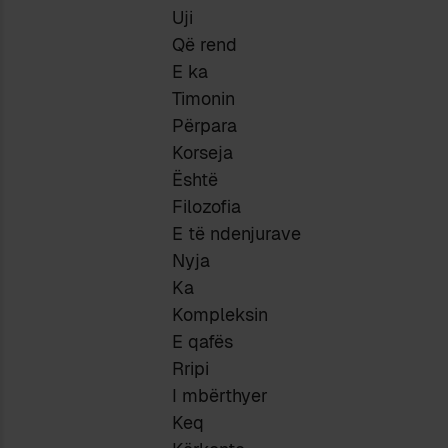
Uji
Që rend
E ka
Timonin
Përpara
Korseja
Është
Filozofia
E të ndenjurave
Nyja
Ka
Kompleksin
E qafës
Rripi
I mbërthyer
Keq