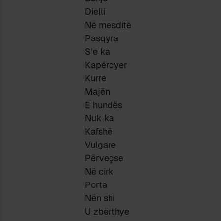
Dielli
Në mesditë
Pasqyra
S’e ka
Kapërcyer
Kurrë
Majën
E hundës
Nuk ka
Kafshë
Vulgare
Përveçse
Në cirk
Porta
Nën shi
U zbërthye