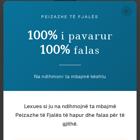
Goja
×
Është
PEIZAZHE TË FJALËS
Nomade
100%
i pavarur
Gratë
Kërkojnë
100%
falas
Zotin
Në kishë
Dhe
Djallin
Na ndihmoni ta mbajmë kështu
Në shtrat
Drita
Ndërron
Lexues si ju na ndihmojnë ta mbajmë
Lëkurë
Peizazhe të Fjalës të hapur dhe falas për të
Me çdo
gjithë.
Ngjyrë
Sikur