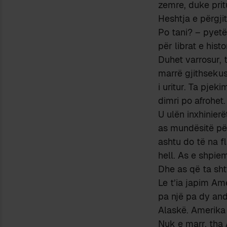
zemre, duke pritu
Heshtja e përgji
Po tani? – pyetë
për librat e histo
Duhet varrosur, t
marrë gjithseku
i uritur. Ta pje
dimri po afrohet.
U ulën inxhinier
as mundësitë pë
ashtu do të na fl
hell. As e shpie
Dhe as që ta sht
Le t’ia japim Am
pa një pa dy and
Alaskë. Amerika 
Nuk e marr, tha 