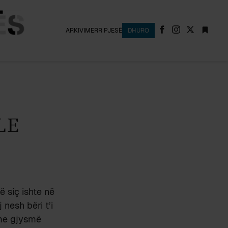
ARKIVI
MERR PJESË
DHURO
LE
ë siç ishte në
nesh bëri t’i
 me gjysmë