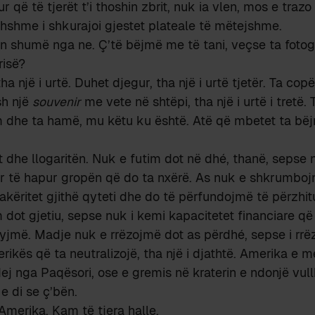
r që të tjerët t’i thoshin zbrit, nuk ia vlen, mos e trazo
thshme i shkurajoi gjestet plateale të mëtejshme.
n shumë nga ne. Ç’të bëjmë me të tani, veçse ta foto
risë?
ha një i urtë. Duhet djegur, tha një i urtë tjetër. Ta co
sh një
souvenir
me vete në shtëpi, tha një i urtë i tretë.
kim dhe ta hamë, mu këtu ku është. Atë që mbetet ta b
ët dhe llogaritën. Nuk e futim dot në dhé, thanë, sepse 
r të hapur gropën që do ta nxërë. As nuk e shkrumboj
akëritet gjithë qyteti dhe do të përfundojmë të përzhitu
m dot gjetiu, sepse nuk i kemi kapacitetet financiare që
yjmë. Madje nuk e rrëzojmë dot as përdhé, sepse i rrë
erikës që ta neutralizojë, tha një i djathtë. Amerika e 
ej nga Paqësori, ose e gremis në kraterin e ndonjë vull
e di se ç’bën.
Amerika. Kam të tjera halle.