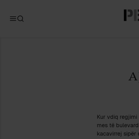
Search
for:
A
Kur vdiq regjimi 
mes të bulevardit
kacavirrej sipër