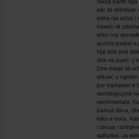
teksa baret nga 
për të shërbyer 
edhe një artist i
insekti të zdër
shkri me atmosfe
autorin pastaj ku
Një ditë prej ditë
dhe na pyeti: ç’
Dhe meqë të urtë
shtuar, u ngritën
por karkasën e t
sendërgjojmë nj
sentimentale. Ku
barkut dikur, dhe
këtu e holla. Ka
i lakuar i brinjë
sulfurike. Ja edh