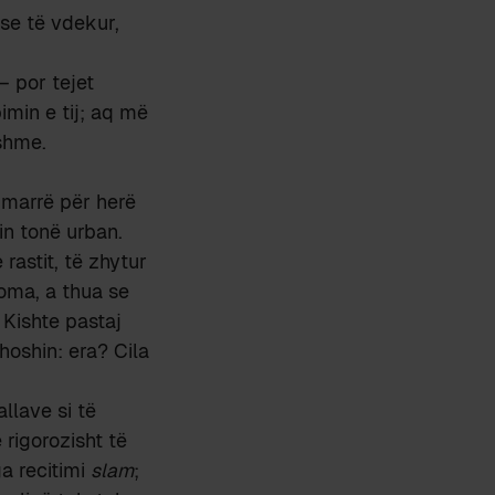
se të vdekur,
– por tejet
imin e tij; aq më
shme.
 marrë për herë
in tonë urban.
rastit, të zhytur
foma, a thua se
Kishte pastaj
hoshin: era? Cila
allave si të
rigorozisht të
ga recitimi
slam
;