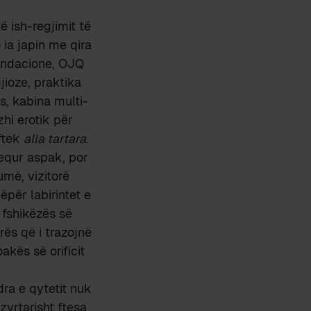
 ish-regjimit të
 ia japin me qira
fondacione, OJQ
jioze, praktika
s, kabina multi-
zhi erotik për
iftek
alla tartara
.
hequr aspak, por
umë, vizitorë
për labirintet e
 fshikëzës së
rës që i trazojnë
akës së orificit
ra e qytetit nuk
zyrtarisht ftesa