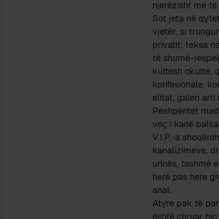
njerëzisht me të 
Sot jeta në qyte
vjetër, si trungu
privatit; teksa 
të shumë-respekt
kultesh okulte, 
konfesionale, ko
elitat, galeri ar
Pëshpëritet madj
veç i kanë balsa
V.I.P.-a shoqëro
kanalizimeve, dre
urinës, tashmë e
herë pas here gr
anal.
Atyre pak të pa
është çliruar hi