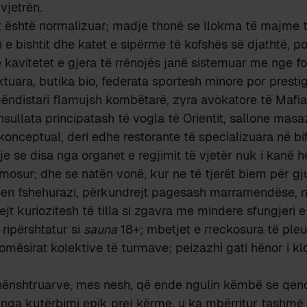
vjetrën.
t është normalizuar; madje thonë se llokma të majme të
n e bishtit dhe katet e sipërme të kofshës së djathtë, po
në kavitetet e gjera të rrënojës janë sistemuar me nge 
uara, butika bio, federata sportesh minore por prestig
qëndistari flamujsh kombëtarë, zyra avokatore të Mafia
nsullata principatash të vogla të Orientit, sallone masa
ti konceptual, deri edhe restorante të specializuara në b
e se disa nga organet e regjimit të vjetër nuk i kanë 
mosur; dhe se natën vonë, kur ne të tjerët biem për gj
hen fshehurazi, përkundrejt pagesash marramendëse, në
jt kuriozitesh të tilla si zgavra me mindere sfungjeri e
 ripërshtatur si
sauna
18+; mbetjet e rreckosura të pleu
omësirat kolektive të turmave; peizazhi gati hënor i klo
nënshtruarve, mes nesh, që ende ngulin këmbë se qend
ç nga kutërbimi epik prej kërme, u ka mbërritur tashmë 