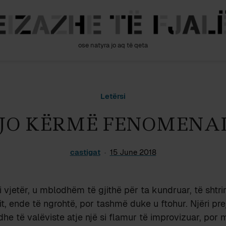
ose natyra jo aq të qeta
Letërsi
JO KËRMË FENOMENA
castigat
15 June 2018
i vjetër, u mblodhëm të gjithë për ta kundruar, të shtrir
, ende të ngrohtë, por tashmë duke u ftohur. Njëri prej 
 dhe të valëviste atje një si flamur të improvizuar, por