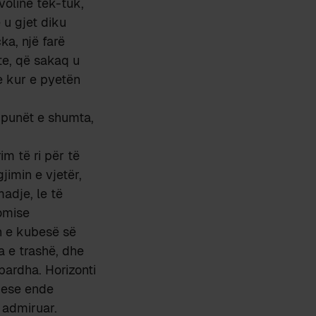
volinë tek-tuk,
 u gjet diku
ka, një farë
te, që sakaq u
e kur e pyetën
ga punët e shumta,
m të ri për të
jimin e vjetër,
madje, le të
omise
ën e kubesë së
a e trashë, dhe
bardha. Horizonti
luese ende
i admiruar.