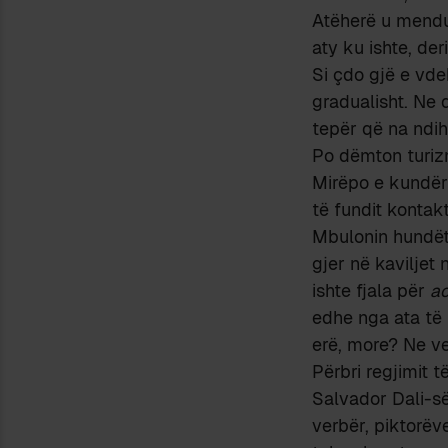
Atëherë u mendua
aty ku ishte, de
Si çdo gjë e vdek
gradualisht. Ne 
tepër që na ndi
Po dëmton turizm
Mirëpo e kundër
të fundit kontak
Mbulonin hundët 
gjer në kaviljet 
ishte fjala për
ac
edhe nga ata të 
erë, more? Ne v
Përbri regjimit t
Salvador Dali-së
verbër, piktorëve