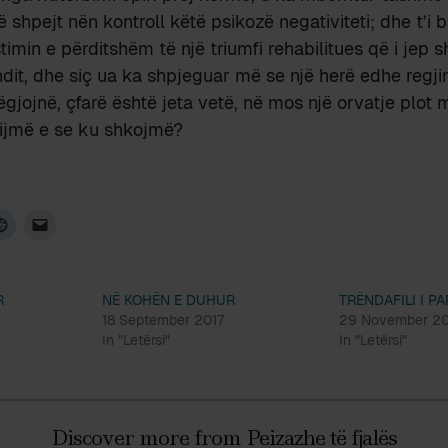
 shpejt nën kontroll këtë psikozë negativiteti; dhe t’i
timin e përditshëm të një triumfi rehabilitues që i jep 
dit, dhe siç ua ka shpjeguar më se një herë edhe regjimi
gjojnë, çfarë është jeta vetë, në mos një orvatje plot 
vijmë e se ku shkojmë?
R
NË KOHËN E DUHUR
TRËNDAFILI I P
18 September 2017
29 November 2
In "Letërsi"
In "Letërsi"
Discover more from Peizazhe të fjalës