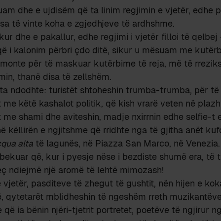
m dhe e ujdisëm që ta linim regjimin e vjetër, edhe p
risa të vinte koha e zgjedhjeve të ardhshme.
ur dhe e pakallur, edhe regjimi i vjetër filloi të qelbej 
që i kalonim përbri çdo ditë, sikur u mësuam me kutërb
hmonte për të maskuar kutërbime të reja, më të rrezik
in, thanë disa të zellshëm.
ta ndodhte: turistët shtoheshin trumba-trumba, për të
t me këtë kashalot politik, që kish vrarë veten në plazh
me shami dhe aviteshin, madje nxirrnin edhe selfie-t e 
në këllirën e ngjitshme që rridhte nga të gjitha anët ku
qua alta
të lagunës, në Piazza San Marco, në Venezia. 
bekuar që, kur i pyesje nëse i bezdiste shumë era, të t
eç ndiejmë një aromë të lehtë mimozash!
ë vjetër, pasditeve të zhegut të gushtit, nën hijen e kok
, qytetarët mblidheshin të ngeshëm rreth muzikantëve 
 që ia bënin njëri-tjetrit portretet, poetëve të ngjirur n