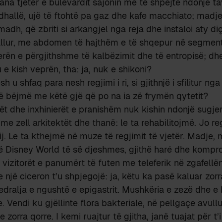
ana tjetër e bulevardit sajonin me të shpejtë ndonjë ta
dhallë, ujë të ftohtë pa gaz dhe kafe macchiato; madje
 madh, që zbriti si arkangjel nga reja dhe instaloi aty diç
hallur, me abdomen të hajthëm e të shqepur në segmen
rën e përgjithshme të kalbëzimit dhe të entropisë; dh
 e kish veprën, tha: ja, nuk e shikoni?
sh u shfaq para nesh regjimi i ri, si gjithnjë i sfilitur n
të bëjmë me këtë gjë që po na ia zë frymën qytetit?
t dhe inxhinierët e pranishëm nuk kishin ndonjë sugjeri
 me zell arkitektët dhe thanë: le ta rehabilitojmë. Jo reg
ij. Le ta kthejmë në muze të regjimit të vjetër. Madje, 
ë Disney World të së djeshmes, gjithë haré dhe kompr
 vizitorët e panumërt të futen me teleferik në zgafell
 një ciceron t’u shpjegojë: ja, këtu ka pasë kaluar zorr
tedralja e ngushtë e epigastrit. Mushkëria e zezë dhe e 
ve. Vendi ku gjëllinte flora bakteriale, në pellgaçe avul
e zorra qorre. I kemi ruajtur të gjitha, janë tuajat për t’