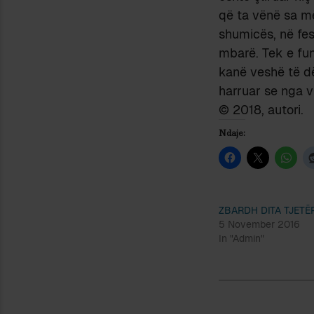
që ta vënë sa më
shumicës, në fes
mbarë. Tek e fun
kanë veshë të dë
harruar se nga 
© 2018, autori.
Ndaje:
ZBARDH DITA TJETË
5 November 2016
In "Admin"