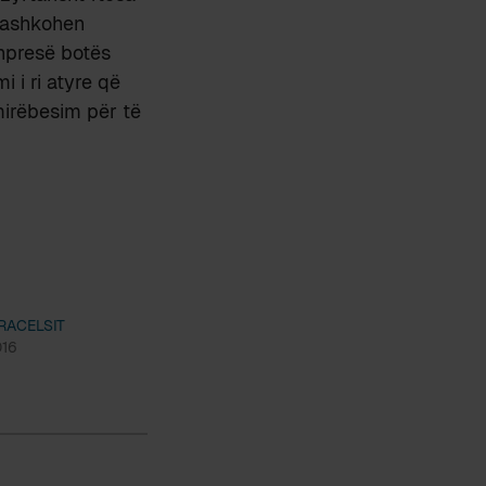
 bashkohen
shpresë botës
 i ri atyre që
mirëbesim për të
ARACELSIT
016