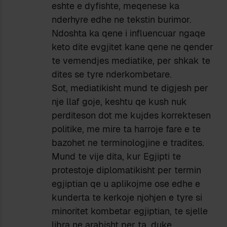
eshte e dyfishte, meqenese ka
nderhyre edhe ne tekstin burimor.
Ndoshta ka qene i influencuar ngaqe
keto dite evgjitet kane qene ne qender
te vemendjes mediatike, per shkak te
dites se tyre nderkombetare.
Sot, mediatikisht mund te digjesh per
nje llaf goje, keshtu qe kush nuk
perditeson dot me kujdes korrektesen
politike, me mire ta harroje fare e te
bazohet ne terminologjine e tradites.
Mund te vije dita, kur Egjipti te
protestoje diplomatikisht per termin
egjiptian qe u aplikojme ose edhe e
kunderta te kerkoje njohjen e tyre si
minoritet kombetar egjiptian, te sjelle
libra ne arabisht per ta, duke