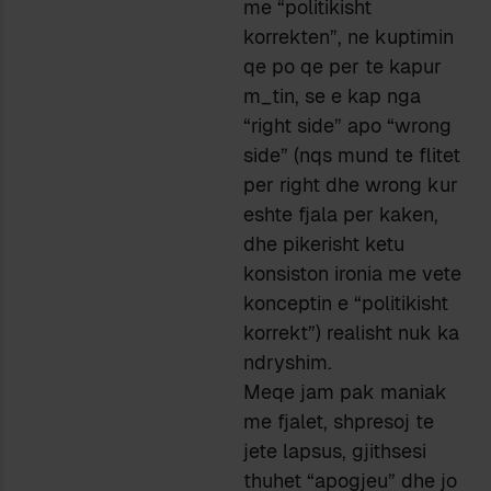
me “politikisht
korrekten”, ne kuptimin
qe po qe per te kapur
m_tin, se e kap nga
“right side” apo “wrong
side” (nqs mund te flitet
per right dhe wrong kur
eshte fjala per kaken,
dhe pikerisht ketu
konsiston ironia me vete
konceptin e “politikisht
korrekt”) realisht nuk ka
ndryshim.
Meqe jam pak maniak
me fjalet, shpresoj te
jete lapsus, gjithsesi
thuhet “apogjeu” dhe jo