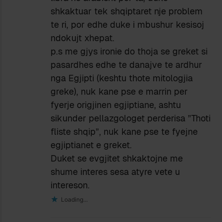
shkaktuar tek shqiptaret nje problem
te ri, por edhe duke i mbushur kesisoj
ndokujt xhepat.
p.s me gjys ironie do thoja se greket si
pasardhes edhe te danajve te ardhur
nga Egjipti (keshtu thote mitologjia
greke), nuk kane pse e marrin per
fyerje origjinen egjiptiane, ashtu
sikunder pellazgologet perderisa ”Thoti
fliste shqip”, nuk kane pse te fyejne
egjiptianet e greket.
Duket se evgjitet shkaktojne me
shume interes sesa atyre vete u
intereson.
Loading...