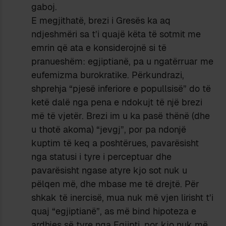
gaboj.
E megjithatë, brezi i Gresës ka aq
ndjeshmëri sa t’i quajë këta të sotmit me
emrin që ata e konsiderojnë si të
pranueshëm: egjiptianë, pa u ngatërruar me
eufemizma burokratike. Përkundrazi,
shprehja “pjesë inferiore e popullsisë” do të
ketë dalë nga pena e ndokujt të një brezi
më të vjetër. Brezi im u ka pasë thënë (dhe
u thotë akoma) “jevgj”, por pa ndonjë
kuptim të keq a poshtërues, pavarësisht
nga statusi i tyre i perceptuar dhe
pavarësisht ngase atyre kjo sot nuk u
pëlqen më, dhe mbase me të drejtë. Për
shkak të inercisë, mua nuk më vjen lirisht t’i
quaj “egjiptianë”, as më bind hipoteza e
ardhjes së tyre nga Egjipti, por kjo nuk më