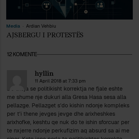
Media
Ardian Vehbiu
AJSBERGU I PROTESTËS
12 KOMENTE
hyllin
11 April 2018 at 7:33 pm
Do thoja se politikisht korrektja ne fjale eshte
me shume nje dukuri alla Gresa Hasa sesa alla
pellazge. Pellazget s’do kishin ndonje kompleks
per t’i thene jevges jevge dhe arixheshkes
arixhofke, keshtu qe nuk do te ishin sforcuar per
te nxjerre ndonje perkufizim aq absurd sa ai me
siper. Keto jane perla te politikishtes korrekte.