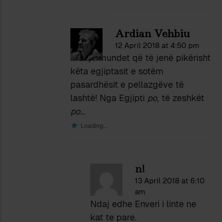
Ardian Vehbiu
12 April 2018 at 4:50 pm
Madje mundet që të jenë pikërisht
këta egjiptasit e sotëm
pasardhësit e pellazgëve të
lashtë! Nga Egjipti
po
, të zeshkët
po
…
Loading...
n!
13 April 2018 at 6:10
am
Ndaj edhe Enveri i linte ne
kat te pare.