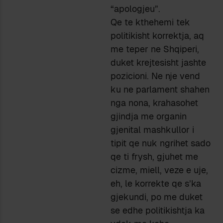
“apologjeu”.
Qe te kthehemi tek
politikisht korrektja, aq
me teper ne Shqiperi,
duket krejtesisht jashte
pozicioni. Ne nje vend
ku ne parlament shahen
nga nona, krahasohet
gjindja me organin
gjenital mashkullor i
tipit qe nuk ngrihet sado
qe ti frysh, gjuhet me
cizme, miell, veze e uje,
eh, le korrekte qe s’ka
gjekundi, po me duket
se edhe politikishtja ka