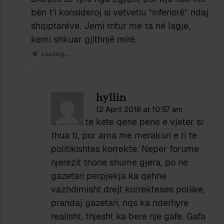
bën t’i konsideroj si vetvetiu “inferiorë” ndaj
shqiptarëve. Jemi rritur me ta në lagje,
kemi shkuar gjithnjë mirë.
Loading...
hyllin
12 April 2018 at 10:57 am
Mundet te kete qene pene e vjeter si
thua ti, por ama me merakun e ri te
politikishtes korrekte. Neper forume
njerezit thone shume gjera, po ne
gazetari perpjekja ka qehne
vazhdimisht drejt korrekteses poliike,
prandaj gazetari, nqs ka nderhyre
realisht, thjesht ka bere nje gafe. Gafa