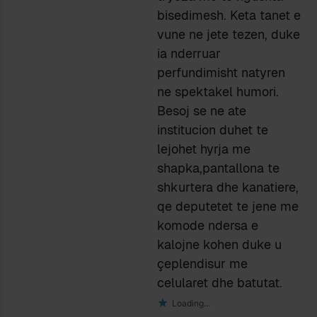
bisedimesh. Keta tanet e
vune ne jete tezen, duke
ia nderruar
perfundimisht natyren
ne spektakel humori.
Besoj se ne ate
institucion duhet te
lejohet hyrja me
shapka,pantallona te
shkurtera dhe kanatiere,
qe deputetet te jene me
komode ndersa e
kalojne kohen duke u
çeplendisur me
celularet dhe batutat.
Loading...