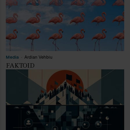
Media
Ardian Vehbiu
FAKTOID