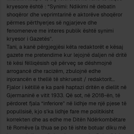
kryesore është : “Synimi: Ndikimi në debatin
shoqëror dhe veprimtarinë e aktorëve shoqëror
përmes përthyerjes së ngjarjeve dhe
fenomeneve me interes publik është synimi
kryesor i Gazetës”.
Tani, a kanë përgjegjësi këta redaktorët e kësaj
gazete me pretendime kur lejojnë daljen në dritë
të kësi fëlliqësish që përveç se dëshmojnë
arrogancë dhe racizëm, zbulojnë edhe
injorancën e thellë të shkruesit / redaktorit…
Fjalor i këtillë e ka parë haptazi dritën e diellit në
Gjermaninë e vitit 1933. Që sot, në 2018-ën, të
përdoret fjala “inferiore” në lidhje me një pjese të
popullsisë, kjo s’ka lidhje fare me politikisht
korrekten dhe as edhe me Ditën Ndërkombëtare
të Romëve (a thua se po të ishte botuar diku më