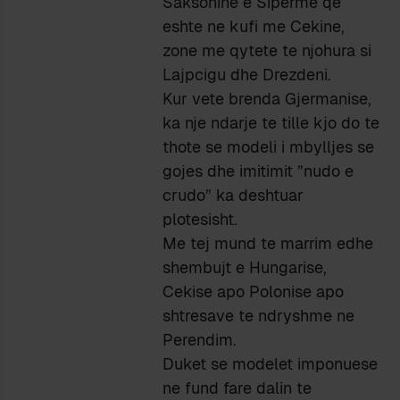
Saksonine e Siperme qe
eshte ne kufi me Cekine,
zone me qytete te njohura si
Lajpcigu dhe Drezdeni.
Kur vete brenda Gjermanise,
ka nje ndarje te tille kjo do te
thote se modeli i mbylljes se
gojes dhe imitimit ”nudo e
crudo” ka deshtuar
plotesisht.
Me tej mund te marrim edhe
shembujt e Hungarise,
Cekise apo Polonise apo
shtresave te ndryshme ne
Perendim.
Duket se modelet imponuese
ne fund fare dalin te