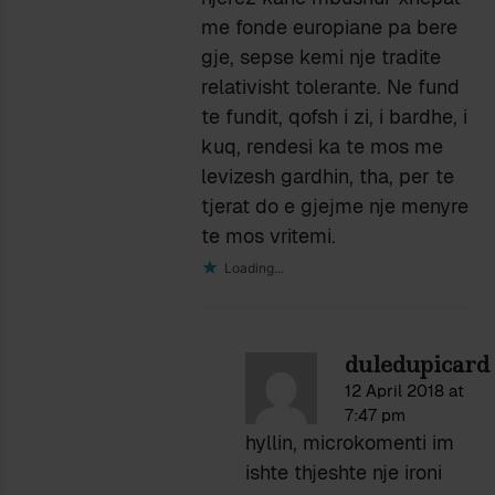
me fonde europiane pa bere
gje, sepse kemi nje tradite
relativisht tolerante. Ne fund
te fundit, qofsh i zi, i bardhe, i
kuq, rendesi ka te mos me
levizesh gardhin, tha, per te
tjerat do e gjejme nje menyre
te mos vritemi.
Loading...
duledupicard
12 April 2018 at
7:47 pm
hyllin, microkomenti im
ishte thjeshte nje ironi