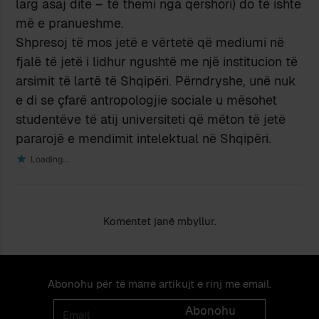
larg asaj dite – të themi nga qershori) do të ishte
më e pranueshme.
Shpresoj të mos jetë e vërtetë që mediumi në
fjalë të jetë i lidhur ngushtë me një institucion të
arsimit të lartë të Shqipëri. Përndryshe, unë nuk
e di se çfarë antropologjie sociale u mësohet
studentëve të atij universiteti që mëton të jetë
pararojë e mendimit intelektual në Shqipëri.
Loading...
Komentet janë mbyllur.
Abonohu për të marrë artikujt e rinj me email.
Email
Abonohu