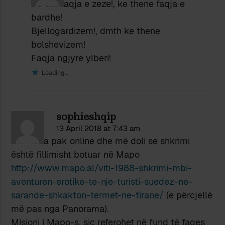
Po the faqja e zeze!, ke thene faqja e
bardhe!
Bjellogardizem!, dmth ke thene
bolshevizem!
Faqja ngjyre ylberi!
Loading...
sophieshqip
13 April 2018 at 7:43 am
Gërmova pak online dhe më doli se shkrimi
është fillimisht botuar në Mapo
http://www.mapo.al/viti-1988-shkrimi-mbi-
aventuren-erotike-te-nje-turisti-suedez-ne-
sarande-shkakton-termet-ne-tirane/
(e përcjellë
më pas nga Panorama).
Misioni i Mapo-s, siç referohet në fund të faqes