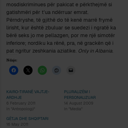
mosdiskriminues për pakicat e përkthejmë si
gatishmëri për t’ua ndërruar emrat.
Përndryshe, të gjithë do të kenë marrë frymë
lirisht, kur është zbuluar se suedezi i ngratë ka
bërë seks jo me pellazgen, por me një simotër
inferiore; nordiku ka rënë, pra, në grackën që i
pat ngritur zeshkania aziatike.
Only in Albania
.
Ndaje:
KAIRO-TIRANË VAJTJE-
PLURALIZËM I
ARDHJE
PERSONALIZUAR
6 February 2011
14 August 2009
In "Antropologji"
In "Media"
GËTJA DHE SHQIPTARI
16 May 2011