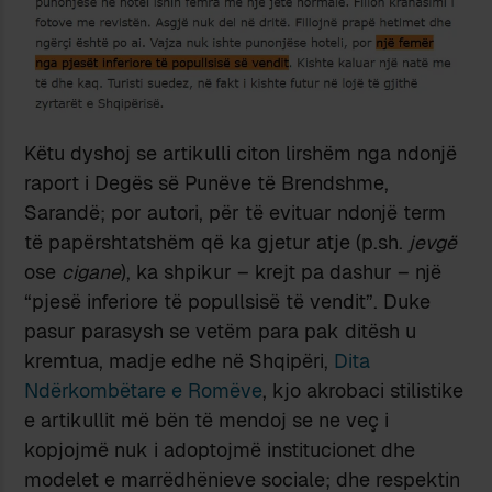
Këtu dyshoj se artikulli citon lirshëm nga ndonjë
raport i Degës së Punëve të Brendshme,
Sarandë; por autori, për të evituar ndonjë term
të papërshtatshëm që ka gjetur atje (p.sh.
jevgë
ose
cigane
), ka shpikur – krejt pa dashur – një
“pjesë inferiore të popullsisë të vendit”. Duke
pasur parasysh se vetëm para pak ditësh u
kremtua, madje edhe në Shqipëri,
Dita
Ndërkombëtare e Romëve
, kjo akrobaci stilistike
e artikullit më bën të mendoj se ne veç i
kopjojmë nuk i adoptojmë institucionet dhe
modelet e marrëdhënieve sociale; dhe respektin