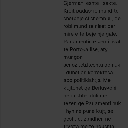
Gjermani eshte i sakte.
Krejt padashje mund te
sherbeje si shembull, qe
robi mund te niset per
mire e te beje nje gafe.
Parlamentin e kemi rival
te Portokallise, aty
mungon
serioziteti,keshtu qe nuk
i duhet as korrektesa
apo politikishtja. Me
kujtohet qe Berluskoni
ne pushtet doli me
tezen qe Parlamenti nuk
i hyn ne pune kujt, se
çeshtjet zgjidhen ne
tryeza me te ngushta