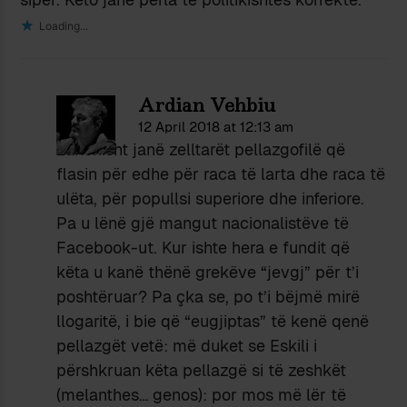
Loading...
Ardian Vehbiu
12 April 2018 at 12:13 am
Zakonisht janë zelltarët pellazgofilë që
flasin për edhe për raca të larta dhe raca të
ulëta, për popullsi superiore dhe inferiore.
Pa u lënë gjë mangut nacionalistëve të
Facebook-ut. Kur ishte hera e fundit që
këta u kanë thënë grekëve “jevgj” për t’i
poshtëruar? Pa çka se, po t’i bëjmë mirë
llogaritë, i bie që “eugjiptas” të kenë qenë
pellazgët vetë: më duket se Eskili i
përshkruan këta pellazgë si të zeshkët
(melanthes… genos): por mos më lër të