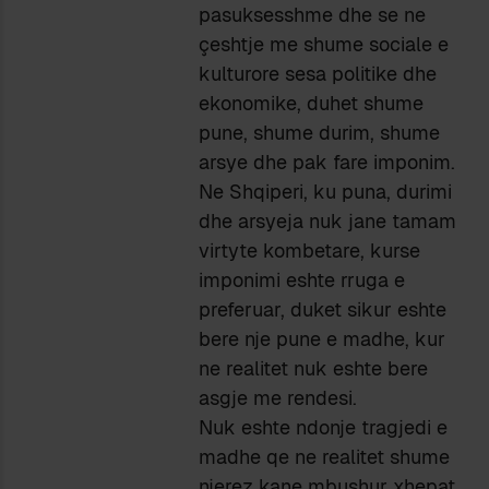
pasuksesshme dhe se ne
çeshtje me shume sociale e
kulturore sesa politike dhe
ekonomike, duhet shume
pune, shume durim, shume
arsye dhe pak fare imponim.
Ne Shqiperi, ku puna, durimi
dhe arsyeja nuk jane tamam
virtyte kombetare, kurse
imponimi eshte rruga e
preferuar, duket sikur eshte
bere nje pune e madhe, kur
ne realitet nuk eshte bere
asgje me rendesi.
Nuk eshte ndonje tragjedi e
madhe qe ne realitet shume
njerez kane mbushur xhepat