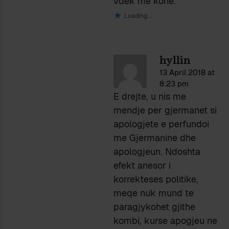
vdek me kohe.
Loading...
hyllin
13 April 2018 at
8:23 pm
E drejte, u nis me
mendje per gjermanet si
apologjete e perfundoi
me Gjermanine dhe
apologjeun. Ndoshta
efekt anesor i
korrekteses politike,
meqe nuk mund te
paragjykohet gjithe
kombi, kurse apogjeu ne