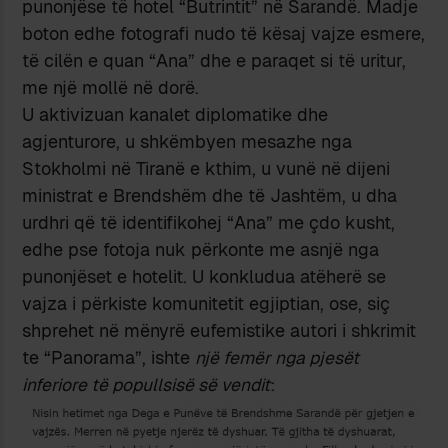
punonjëse të hotel “Butrintit” në Sarandë. Madje
boton edhe fotografi nudo të kësaj vajze esmere,
të cilën e quan “Ana” dhe e paraqet si të uritur,
me një mollë në dorë.
U aktivizuan kanalet diplomatike dhe
agjenturore, u shkëmbyen mesazhe nga
Stokholmi në Tiranë e kthim, u vunë në dijeni
ministrat e Brendshëm dhe të Jashtëm, u dha
urdhri që të identifikohej “Ana” me çdo kusht,
edhe pse fotoja nuk përkonte me asnjë nga
punonjëset e hotelit. U konkludua atëherë se
vajza i përkiste komunitetit egjiptian, ose, siç
shprehet në mënyrë eufemistike autori i shkrimit
te “Panorama”, ishte
një femër nga pjesët
inferiore të popullsisë së vendit
: