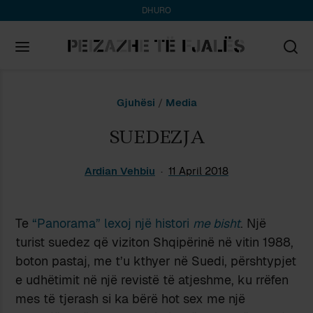
DHURO
Search
Gjuhësi
/
Media
for:
SUEDEZJA
Ardian Vehbiu
11 April 2018
Te
“Panorama” lexoj një histori
me bisht
. Një
turist suedez që viziton Shqipërinë në vitin 1988,
boton pastaj, me t’u kthyer në Suedi, përshtypjet
e udhëtimit në një revistë të atjeshme, ku rrëfen
mes të tjerash si ka bërë hot sex me një