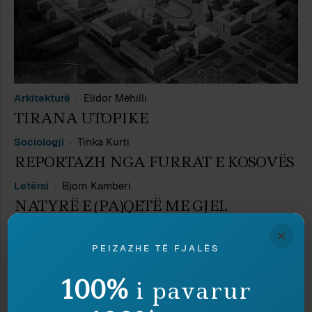
Arkitekturë
Elidor Mëhilli
TIRANA UTOPIKE
Sociologji
Tinka Kurti
REPORTAZH NGA FURRAT E KOSOVËS
Letërsi
Bjorn Kamberi
NATYRË E (PA)QETË ME GJEL
×
PEIZAZHE TË FJALËS
100%
i pavarur