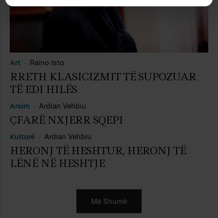
Art
Raino Isto
RRETH KLASICIZMIT TË SUPOZUAR
TË EDI HILËS
Arsim
Ardian Vehbiu
ÇFARË NXJERR SQEPI
Kulturë
Ardian Vehbiu
HERONJ TË HESHTUR, HERONJ TË
LËNË NË HESHTJE
Më Shumë