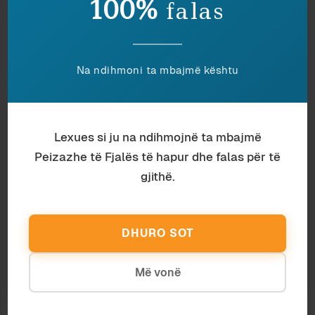
100%
falas
Na ndihmoni ta mbajmë kështu
Art
Ardian Vehbiu
PORTRETE
Lexues si ju na ndihmojnë ta mbajmë
Filozofi
Edion Petriti
Peizazhe të Fjalës të hapur dhe falas për të
FILOZOFIA POLITIKE E SLLAVOJ
gjithë.
ZHIZHEKUT
DHURO SOT
Më vonë