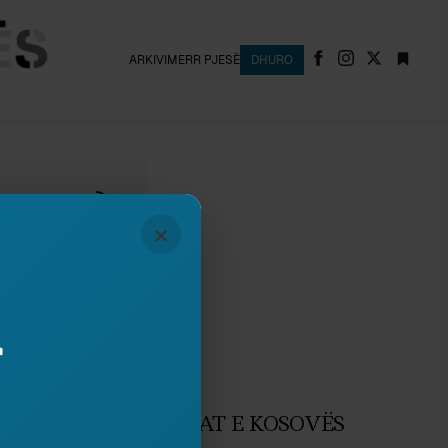
ARKIVI
MERR PJESË
DHURO
×
r
ji
March 2018
RTAZH NGA FURRAT E KOSOVËS