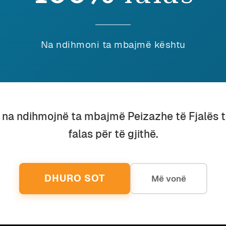
Na ndihmoni ta mbajmë kështu
konomi
July 2025
u na ndihmojnë ta mbajmë Peizazhe të Fjalës 
ALJA E GJAKUT
falas për të gjithë.
ntropologji
November 2017
ENDIME TË ERRËTA PËR KOHËRA
TË HERSHME
DHURO SOT
Më vonë