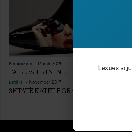
Feminizëm
March 2026
E
Lexues si j
TA BLESH RININË
F
Letërsi
November 2017
A
SHTATË KATET E GRAVE
V