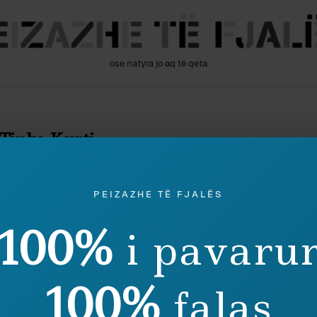
ose natyra jo aq të qeta
Tinka Kurti
PEIZAZHE TË FJALËS
100%
i pavaru
Sociolog
100%
falas
REPO