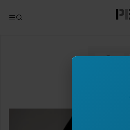
Search
for: