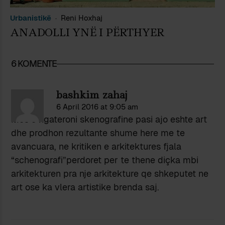
Urbanistikë
Reni Hoxhaj
ANADOLLI YNË I PËRTHYER
6 KOMENTE
bashkim zahaj
6 April 2016 at 9:05 am
Mos e ngateroni skenografine pasi ajo eshte art
dhe prodhon rezultante shume here me te
avancuara, ne kritiken e arkitektures fjala
“schenografi”perdoret per te thene diçka mbi
arkitekturen pra nje arkitekture qe shkeputet ne
art ose ka vlera artistike brenda saj.