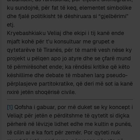
ku sundojnë, për fat të keq, elementet simbolike
dhe fjalë politikisht të dëshiruara si “gjelbërimi”
etj.
Kryebashkiaku Veliaj dhe ekipi i tij kanë ende
mjaft kohë për t’u konsultuar me grupet e
qytetarëve të Tiranës, për të marrë vesh nëse ky
projekt u pëlqen apo jo atyre dhe se çfarë mund
të përmirësohet ende; ka rëndësi kritike që këto
këshillime dhe debate të mbahen larg pseudo-
përplasjeve partitokratike, që deri më sot ia kanë
nxirë jetën shoqërisë civile.
[1]
Qofsha i gabuar, por më duket se ky koncept i
Veliajt për jetën e përditshme të qytetit si diçka
përherë në lëvizje lidhet edhe me kultin e punës,
të cilin ai e ka fort për zemër. Por qyteti nuk