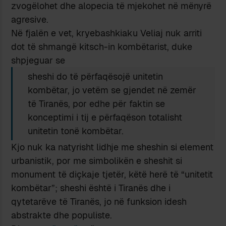
zvogëlohet dhe alopecia të mjekohet në mënyrë
agresive.
Në fjalën e vet, kryebashkiaku Veliaj nuk arriti
dot të shmangë kitsch-in kombëtarist, duke
shpjeguar se
sheshi do të përfaqësojë unitetin
kombëtar, jo vetëm se gjendet në zemër
të Tiranës, por edhe për faktin se
konceptimi i tij e përfaqëson totalisht
unitetin tonë kombëtar.
Kjo nuk ka natyrisht lidhje me sheshin si element
urbanistik, por me simbolikën e sheshit si
monument të diçkaje tjetër, këtë herë të “unitetit
kombëtar”; sheshi është i Tiranës dhe i
qytetarëve të Tiranës, jo në funksion idesh
abstrakte dhe populiste.