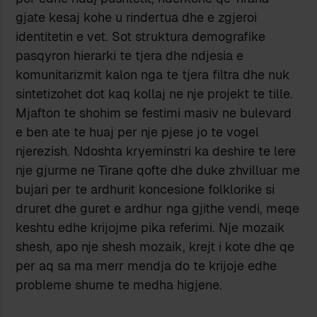
gjate kesaj kohe u rindertua dhe e zgjeroi
identitetin e vet. Sot struktura demografike
pasqyron hierarki te tjera dhe ndjesia e
komunitarizmit kalon nga te tjera filtra dhe nuk
sintetizohet dot kaq kollaj ne nje projekt te tille.
Mjafton te shohim se festimi masiv ne bulevard
e ben ate te huaj per nje pjese jo te vogel
njerezish. Ndoshta kryeminstri ka deshire te lere
nje gjurme ne Tirane qofte dhe duke zhvilluar me
bujari per te ardhurit koncesione folklorike si
druret dhe guret e ardhur nga gjithe vendi, meqe
keshtu edhe krijojme pika referimi. Nje mozaik
shesh, apo nje shesh mozaik, krejt i kote dhe qe
per aq sa ma merr mendja do te krijoje edhe
probleme shume te medha higjene.