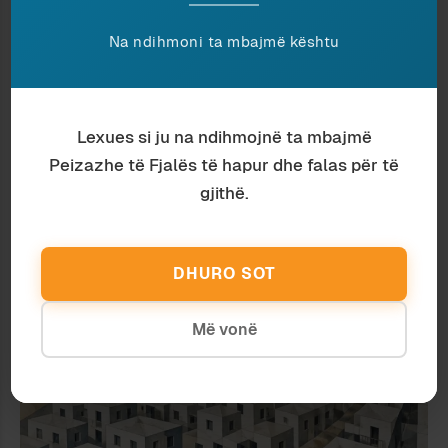
Na ndihmoni ta mbajmë kështu
Lexues si ju na ndihmojnë ta mbajmë
Peizazhe të Fjalës të hapur dhe falas për të
gjithë.
Urbanistikë
Ardian Vehbiu
LEKSIK URBAN NË KOHË
DHURO SOT
PROTESTASH
Më vonë