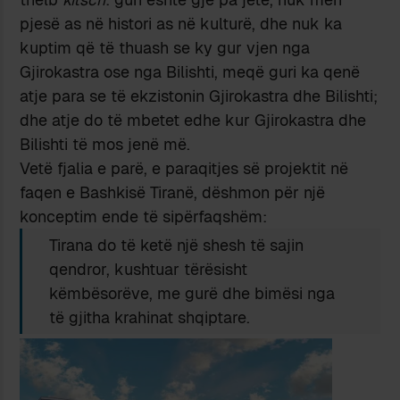
pjesë as në histori as në kulturë, dhe nuk ka
kuptim që të thuash se ky gur vjen nga
Gjirokastra ose nga Bilishti, meqë guri ka qenë
atje para se të ekzistonin Gjirokastra dhe Bilishti;
dhe atje do të mbetet edhe kur Gjirokastra dhe
Bilishti të mos jenë më.
Vetë fjalia e parë, e paraqitjes së projektit në
faqen e Bashkisë Tiranë, dëshmon për një
konceptim ende të sipërfaqshëm:
Tirana do të ketë një shesh të sajin
qendror, kushtuar tërësisht
këmbësorëve, me gurë dhe bimësi nga
të gjitha krahinat shqiptare.