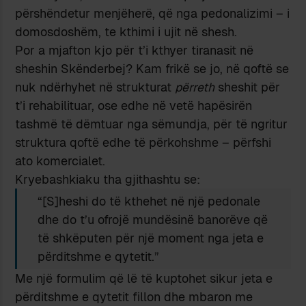
përshëndetur menjëherë, që nga pedonalizimi – i
domosdoshëm, te kthimi i ujit në shesh.
Por a mjafton kjo për t’i kthyer tiranasit në
sheshin Skënderbej? Kam frikë se jo, në qoftë se
nuk ndërhyhet në strukturat
përreth
sheshit për
t’i rehabilituar, ose edhe në vetë hapësirën
tashmë të dëmtuar nga sëmundja, për të ngritur
struktura qoftë edhe të përkohshme – përfshi
ato komercialet.
Kryebashkiaku tha gjithashtu se:
“[S]heshi do të kthehet në një pedonale
dhe do t’u ofrojë mundësinë banorëve që
të shkëputen për një moment nga jeta e
përditshme e qytetit.”
Me një formulim që lë të kuptohet sikur jeta e
përditshme e qytetit fillon dhe mbaron me