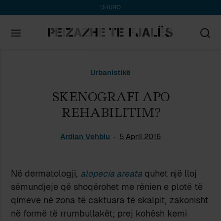
DHURO
Search
Urbanistikë
for:
SKENOGRAFI APO
REHABILITIM?
Ardian Vehbiu
5 April 2016
Në dermatologji,
alopecia areata
quhet një lloj
sëmundjeje që shoqërohet me rënien e plotë të
qimeve në zona të caktuara të skalpit, zakonisht
në formë të rrumbullakët; prej kohësh kemi