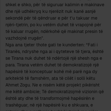
shkel e shko, për të siguruar kalimin e makinave
dhe një udhëkryq ku njerëzit nuk kanë asnjë
sekondë për të qëndruar e për t’u takuar me
njëri-tjetrin, po ku vetëm duhet të vrapojnë për
të kaluar rrugën, ndërkohë që makinat presin të
vazhdojnë rrugën”.
Nga ana tjeter thote gati te kunderten: “Fati i
Tiranës, ndryshe nga ai i qyteteve të tjera, është
se Tirana nuk duhet të ndërtojë një shesh nga e
para. Tirana vetëm duhet të demokratizojë një
hapësirë të konceptuar kohë më parë nga dy
arkitektë të famshëm, ata të cilët i solli këtu
Ahmet Zogu. Ne e nisëm këtë projekt pikërisht
me këtë ambicie; Të demokratizojmë vizionin që
është aty dhe të transformojmë hapësirën e
trashëguar, në një hapësirë ku e shkuara, e