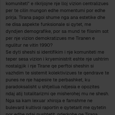
komuniteti” e rikrijojne nje lloj vizion centralizues
per te cilin mungon edhe momentumi por edhe
prirja. Tirana pagoi shume nga ana estetike dhe
ne disa aspekte funksionale si qytet, me
dyndjen demografike, por sa mund te flisnim sot
per nje vizion demokratizues me Tiranen e
ngulitur ne vitin 1990?
Se dyti sheshi si identifikim i nje komuniteti me
teper sesa vizion i kryeministrit eshte nje ushtrim
nostalgjik i nje Tirane qe perftoi sheshin si
vazhdim te sistemit kolektivizues te qendrave te
punes ne nje hapesire te perbashket, ku
paradoksalisht u shtjellua ndjesia e opozites
ndaj atij totalitarizmi qe misherohej mu ne shesh.
Nga sa kam lexuar xhiroja e famshme ne
bulevard kultivoi raportin e qytetarit me qytetin
por edhe ndaj pushtetit, nderkohe qe Tirana