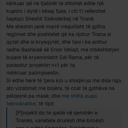
kërkuar që në fjalorët të shtohet edhe një
kuptim i dytë i kësaj fjale, i cili t’i referohet
haptazi Sheshit Skënderbej në Tiranë.
Me sheshin janë marrë rregullisht të gjitha
regjimet dhe pushtetet që ka njohur Tirana si
qytet dhe si kryeqytet; dhe tani i ka ardhur
radha Bashkisë së Erion Veliajt, me mbështetjen
bujare të kryeministrit Edi Rama, për të
paraqitur projektin n+1 për ta
rishkruar palimpsestin.
Si edhe herë të tjera kjo u shoqërua me disa nga
ato vizatimet me bojëra, të cilat të gjithëve na
pëlqejnë pa masë; dhe
me shifra
quasi
teknokratike
, të tipit:
[P]rojekti do të sjellë në qendrën e
Tiranës, varietete drurësh dhe bimësh