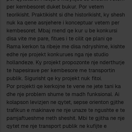
per kembesoret duket bukur. Por vetem
teorikisht. Praktikisht si dhe historikisht, ky shesh
nuk ka qene asnjehere i konceptuar vetem per
kembesoret. Mbaj mend qe kur u be konkursi
disa vite me pare, fitues i te cilit qe plani qe
Rama kerkon ta ribeje me disa ndryshime, kishte
edhe nje projekt konkurues nga nje studio
hollandeze. Ky projekt propozonte nje nderthurje
te hapesirave per kembesore me transportin
publik. Sigurisht qe ky projekt nuk fitoi.
Por projekti qe kerkojne te vene ne jete tani ka
dhe nje problem shume te madh funksional. Ai
kolapson levizjen ne qytet, sepse orienton gjithe
trafikun e makinave ne nje unaze te ngushte e te
pamjaftueshme rreth sheshit. Mbi te gjitha ne nje
qytet me nje transport publik ne kufijte e