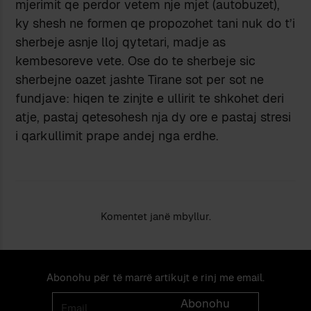
mjerimit qe perdor vetem nje mjet (autobuzet),
ky shesh ne formen qe propozohet tani nuk do t’i
sherbeje asnje lloj qytetari, madje as
kembesoreve vete. Ose do te sherbeje sic
sherbejne oazet jashte Tirane sot per sot ne
fundjave: hiqen te zinjte e ullirit te shkohet deri
atje, pastaj qetesohesh nja dy ore e pastaj stresi
i qarkullimit prape andej nga erdhe.
Komentet janë mbyllur.
Abonohu për të marrë artikujt e rinj me email.
Email
Abonohu