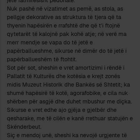
jetë fatmirësisht pedonale.
Nuk pashë në vizatimet as pemë, as stola, as
pellgje dekorative as struktura të tjera që ta
thyenin hapësirën e rrafshtë dhe që t’i ftojnë
qytetarët të kalojnë pak kohë atje; në verë ma
merr mendje se vapa do të jetë e
papërballueshme, sikurse në dimër do të jetë i
papërballueshëm të ftohtit.
Sot për sot, sheshin e vret amortizimi i rëndë i
Pallatit të Kulturës dhe kotësia e krejt zonës
midis Muzeut Historik dhe Bankës së Shtetit; ka
shumë hapësirë të kotë, agorafobike, e cila nuk
shërben për asgjë dhe duhet mbushur me diçka.
Sikurse e vret edhe ajo gjëja e gjelbër dhe
qesharake, me të cilën e kanë rrethuar statujën e
Skënderbeut.
Siç e mendoj unë, sheshi ka nevojë urgjente të