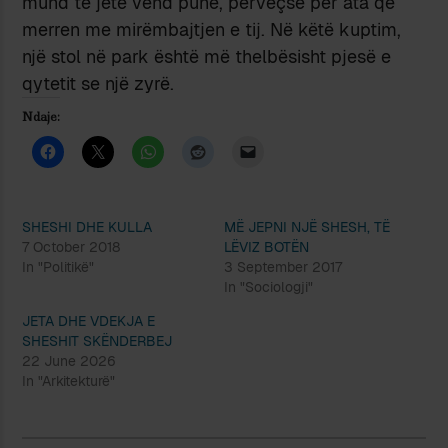
mund të jetë vend pune, përveçse për ata që
merren me mirëmbajtjen e tij. Në këtë kuptim,
një stol në park është më thelbësisht pjesë e
qytetit se një zyrë.
Ndaje:
SHESHI DHE KULLA
MË JEPNI NJË SHESH, TË
7 October 2018
LËVIZ BOTËN
In "Politikë"
3 September 2017
In "Sociologji"
JETA DHE VDEKJA E
SHESHIT SKËNDERBEJ
22 June 2026
In "Arkitekturë"