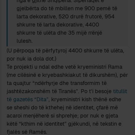
nga e gjithë Shqipëria. Sipërfaqet e
gjelbërta do të mbillen me 900 pemë të
larta dekorative, 520 drurë frutorë, 954
shkurre të larta dekorative, 4400
shkurre të ulëta dhe 35 mijë rrënjë
lulesh.
(U përpoqa të përfytyroj 4400 shkurre të ulëta,
por nuk ia dola dot.)
Te projekti u ndal edhe vetë kryeministri Rama
(me cilësinë e kryebashkiakut të dikurshëm), për
ta quajtur “ndërhyrje dhe transformim të
jashtëzakonshëm të Tiranës”. Po t’i besoje
titullit
të gazetës “Dita”
, kryeministri kish thënë edhe
se sheshi do të kthehej në identitet, çfarë më
acaroi menjëherë si shprehje; por nuk e gjeta
këtë “kthim në identitet” gjëkundi, në tekstin e
fjalës së Ramës.