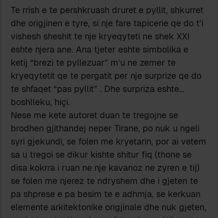
Te rrish e te pershkruash druret e pyllit, shkurret
dhe origjinen e tyre, si nje fare tapicerie qe do t’i
vishesh sheshit te nje kryeqyteti ne shek XXI
eshte njera ane. Ana tjeter eshte simbolika e
ketij “brezi te pyllezuar” m’u ne zemer te
kryeqytetit qe te pergatit per nje surprize qe do
te shfaqet “pas pyllit” . Dhe surpriza eshte…
boshlleku, hiçi.
Nese me kete autoret duan te tregojne se
brodhen gjithandej neper Tirane, po nuk u ngeli
syri gjekundi, se folen me kryetarin, por ai vetem
sa u tregoi se dikur kishte shitur fiq (thone se
disa kokrra i ruan ne nje kavanoz ne zyren e tij)
se folen me njerez te ndryshem dhe i gjeten te
pa shprese e pa besim te e adhmja, se kerkuan
elemente arkitektonike origjinale dhe nuk gjeten,