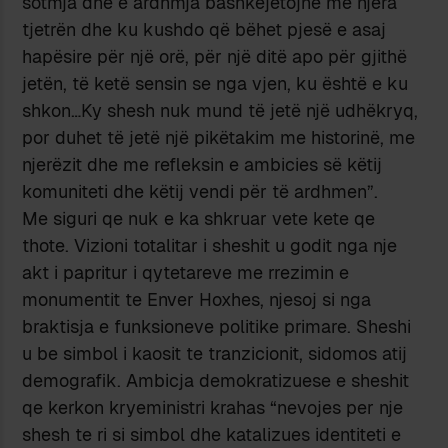
sotmja dhe e ardhmja bashkëjetojnë me njëra
tjetrën dhe ku kushdo që bëhet pjesë e asaj
hapësire për një orë, për një ditë apo për gjithë
jetën, të ketë sensin se nga vjen, ku është e ku
shkon…Ky shesh nuk mund të jetë një udhëkryq,
por duhet të jetë një pikëtakim me historinë, me
njerëzit dhe me refleksin e ambicies së këtij
komuniteti dhe këtij vendi për të ardhmen”.
Me siguri qe nuk e ka shkruar vete kete qe
thote. Vizioni totalitar i sheshit u godit nga nje
akt i papritur i qytetareve me rrezimin e
monumentit te Enver Hoxhes, njesoj si nga
braktisja e funksioneve politike primare. Sheshi
u be simbol i kaosit te tranzicionit, sidomos atij
demografik. Ambicja demokratizuese e sheshit
qe kerkon kryeministri krahas “nevojes per nje
shesh te ri si simbol dhe katalizues identiteti e