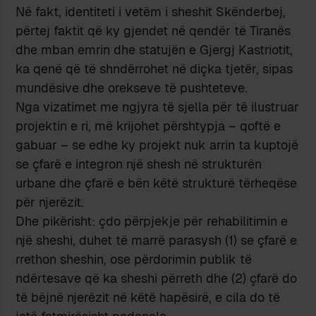
Në fakt, identiteti i vetëm i sheshit Skënderbej,
përtej faktit që ky gjendet në qendër të Tiranës
dhe mban emrin dhe statujën e Gjergj Kastriotit,
ka qenë që të shndërrohet në diçka tjetër, sipas
mundësive dhe orekseve të pushteteve.
Nga vizatimet me ngjyra të sjella për të ilustruar
projektin e ri, më krijohet përshtypja – qoftë e
gabuar – se edhe ky projekt nuk arrin ta kuptojë
se çfarë e integron një shesh në strukturën
urbane dhe çfarë e bën këtë strukturë tërheqëse
për njerëzit.
Dhe pikërisht: çdo përpjekje për rehabilitimin e
një sheshi, duhet të marrë parasysh (1) se çfarë e
rrethon sheshin, ose përdorimin publik të
ndërtesave që ka sheshi përreth dhe (2) çfarë do
të bëjnë njerëzit në këtë hapësirë, e cila do të