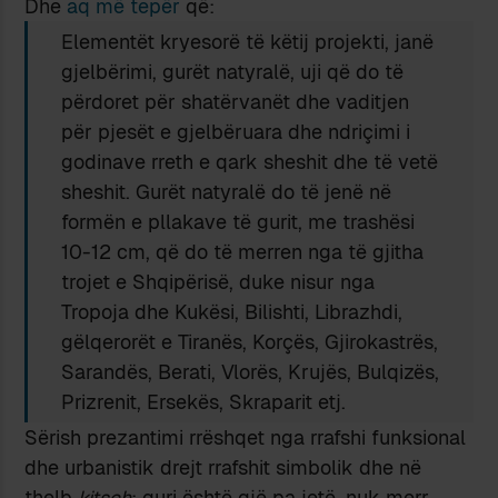
Dhe
aq më tepër
që:
Elementët kryesorë të këtij projekti, janë
gjelbërimi, gurët natyralë, uji që do të
përdoret për shatërvanët dhe vaditjen
për pjesët e gjelbëruara dhe ndriçimi i
godinave rreth e qark sheshit dhe të vetë
sheshit. Gurët natyralë do të jenë në
formën e pllakave të gurit, me trashësi
10-12 cm, që do të merren nga të gjitha
trojet e Shqipërisë, duke nisur nga
Tropoja dhe Kukësi, Bilishti, Librazhdi,
gëlqerorët e Tiranës, Korçës, Gjirokastrës,
Sarandës, Berati, Vlorës, Krujës, Bulqizës,
Prizrenit, Ersekës, Skraparit etj.
Sërish prezantimi rrëshqet nga rrafshi funksional
dhe urbanistik drejt rrafshit simbolik dhe në
thelb
kitsch
: guri është gjë pa jetë, nuk merr