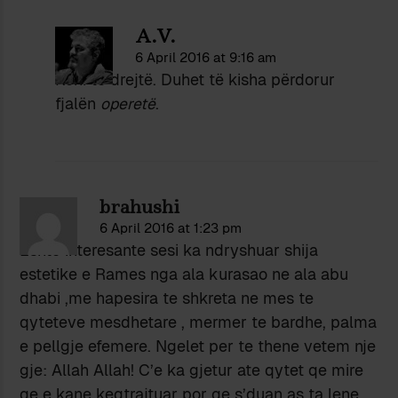
A.V.
6 April 2016 at 9:16 am
Keni të drejtë. Duhet të kisha përdorur
fjalën
operetë
.
brahushi
6 April 2016 at 1:23 pm
Eshte interesante sesi ka ndryshuar shija
estetike e Rames nga ala kurasao ne ala abu
dhabi ,me hapesira te shkreta ne mes te
qyteteve mesdhetare , mermer te bardhe, palma
e pellgje efemere. Ngelet per te thene vetem nje
gje: Allah Allah! C’e ka gjetur ate qytet qe mire
qe e kane keqtrajtuar por qe s’duan as ta lene