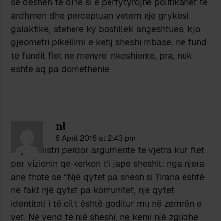
se deshen te dine si e perfytyrojne politikanet te
ardhmen dhe perceptuan vetem nje grykesi
galaktike, atehere ky boshllek angeshtues, kjo
gjeometri pikellimi e ketij sheshi mbase, ne fund
te fundit flet ne menyre inkoshiente, pra, nuk
eshte aq pa domethenie.
n!
6 April 2016 at 2:43 pm
Kryeministri perdor argumente te vjetra kur flet
per vizionin qe kerkon t’i jape sheshit: nga njera
ane thote se “Një qytet pa shesh si Tirana është
në fakt një qytet pa komunitet, një qytet
identiteti i të cilit është goditur mu në zemrën e
vet. Në vend të një sheshi, ne kemi një zgjidhe