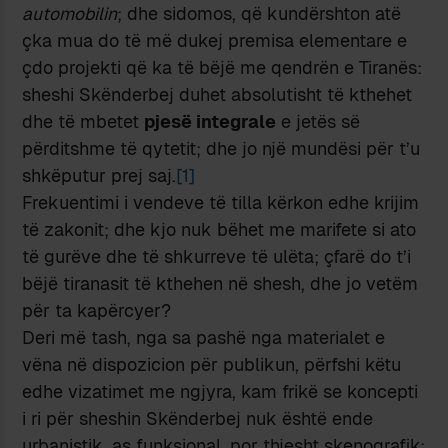
automobilin
; dhe sidomos, që kundërshton atë
çka mua do të më dukej premisa elementare e
çdo projekti që ka të bëjë me qendrën e Tiranës:
sheshi Skënderbej duhet absolutisht të kthehet
dhe të mbetet
pjesë integrale
e jetës së
përditshme të qytetit; dhe jo një mundësi për t’u
shkëputur prej saj.
[1]
Frekuentimi i vendeve të tilla kërkon edhe krijim
të zakonit; dhe kjo nuk bëhet me marifete si ato
të gurëve dhe të shkurreve të ulëta; çfarë do t’i
bëjë tiranasit të kthehen në shesh, dhe jo vetëm
për ta kapërcyer?
Deri më tash, nga sa pashë nga materialet e
vëna në dispozicion për publikun, përfshi këtu
edhe vizatimet me ngjyra, kam frikë se koncepti
i ri për sheshin Skënderbej nuk është ende
urbanistik, as funksional, por thjesht skenografik;