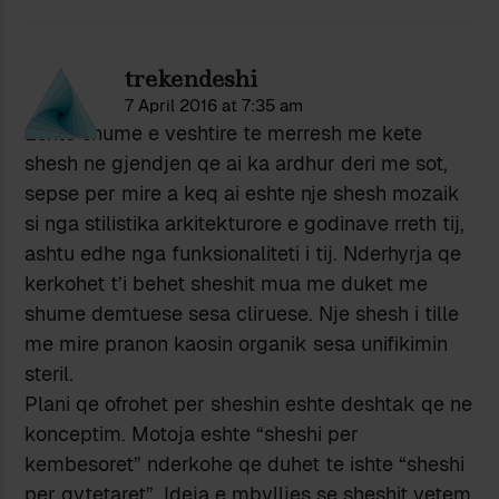
trekendeshi
7 April 2016 at 7:35 am
Eshte shume e veshtire te merresh me kete
shesh ne gjendjen qe ai ka ardhur deri me sot,
sepse per mire a keq ai eshte nje shesh mozaik
si nga stilistika arkitekturore e godinave rreth tij,
ashtu edhe nga funksionaliteti i tij. Nderhyrja qe
kerkohet t’i behet sheshit mua me duket me
shume demtuese sesa cliruese. Nje shesh i tille
me mire pranon kaosin organik sesa unifikimin
steril.
Plani qe ofrohet per sheshin eshte deshtak qe ne
konceptim. Motoja eshte “sheshi per
kembesoret” nderkohe qe duhet te ishte “sheshi
per qytetaret”. Ideja e mbylljes se sheshit vetem