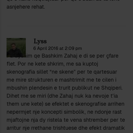
asnjehere rehat.
Lyss
6 April 2016 at 2:09 pm
Pa dyshim qe Bashkim Zahaj e di se per çfare
flet. Por ne kete shkrim, me sa kuptoj
skenografia sillet “ne skene” per te qartesuar
me mire strukturen e mashtrimit me te cilen i
mbushin plendesin e trurit publikut ne Shqiperi.
Dihet me se miri (dhe Zahaj nuk ka nevoje t’ia
them une kete) se efektet e skenografise arrihen
nepermjet nje koncepti simbolik, ne ndonje rast
mjaftojne nja dy ristela te vena shtrember per te
arritur nje rrethane trishtuese dhe efekt dramatik