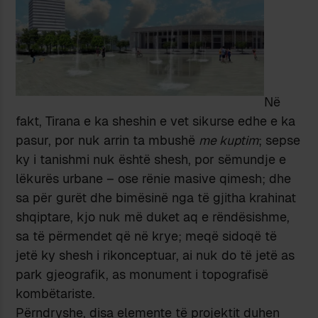
Në
fakt, Tirana e ka sheshin e vet sikurse edhe e ka
pasur, por nuk arrin ta mbushë
me kuptim
; sepse
ky i tanishmi nuk është shesh, por sëmundje e
lëkurës urbane – ose rënie masive qimesh; dhe
sa për gurët dhe bimësinë nga të gjitha krahinat
shqiptare, kjo nuk më duket aq e rëndësishme,
sa të përmendet që në krye; meqë sidoqë të
jetë ky shesh i rikonceptuar, ai nuk do të jetë as
park gjeografik, as monument i topografisë
kombëtariste.
Përndryshe, disa elemente të projektit duhen