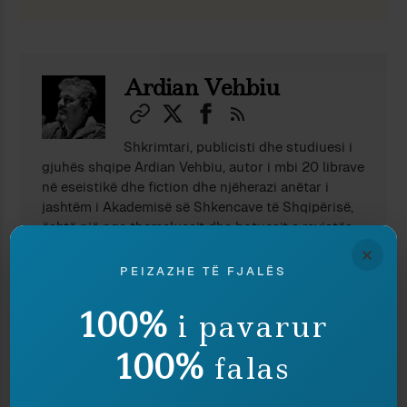
Ardian Vehbiu
Shkrimtari, publicisti dhe studiuesi i
gjuhës shqipe Ardian Vehbiu, autor i mbi 20 librave
në eseistikë dhe fiction dhe njëherazi anëtar i
jashtëm i Akademisë së Shkencave të Shqipërisë,
është një nga themeluesit dhe botuesit e revistës
“Peizazhe të fjalës”.
×
PEIZAZHE TË FJALËS
100%
i pavarur
TË NGJASHME
100%
falas