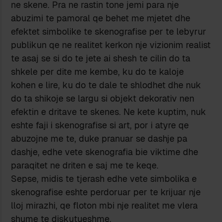
ne skene. Pra ne rastin tone jemi para nje
abuzimi te pamoral qe behet me mjetet dhe
efektet simbolike te skenografise per te lebyrur
publikun qe ne realitet kerkon nje vizionim realist
te asaj se si do te jete ai shesh te cilin do ta
shkele per dite me kembe, ku do te kaloje
kohen e lire, ku do te dale te shlodhet dhe nuk
do ta shikoje se largu si objekt dekorativ nen
efektin e dritave te skenes. Ne kete kuptim, nuk
eshte faji i skenografise si art, por i atyre qe
abuzojne me te, duke pranuar se dashje pa
dashje, edhe vete skenografia bie viktime dhe
paraqitet ne driten e saj me te keqe.
Sepse, midis te tjerash edhe vete simbolika e
skenografise eshte perdoruar per te krijuar nje
lloj mirazhi, qe floton mbi nje realitet me vlera
shume te diskutueshme.