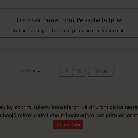
Discover more from Peizazhe të fjalës
Subscribe to get the latest posts sent to your email.
Ruaj
SHPËRNDAJ
eu ky shkrim, lutemi konsideroni të dhuroni diçka nëpër
shenjë mirëkuptimi dhe mbështetjeje për përpjekjet t