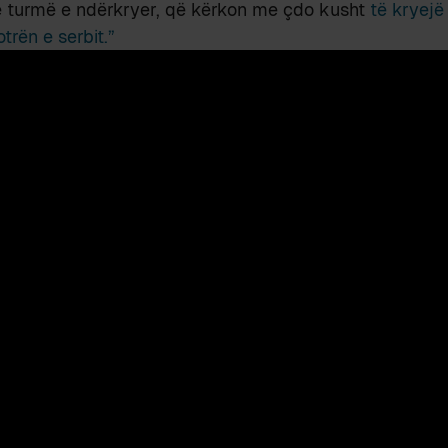
ë turmë e ndërkryer, që kërkon me çdo kusht
të kryejë
rën e serbit.”