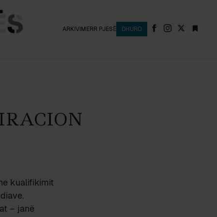
ARKIVI
MERR PJESË
DHURO
IRACION
e kualifikimit
diave.
at – janë