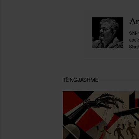
Ar
Shkr
esei
Shqi
TË NGJASHME