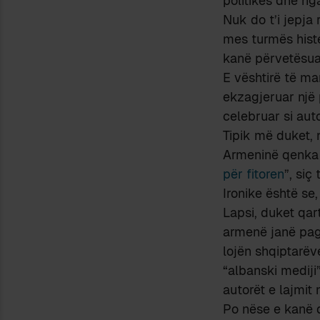
politikës dhe nga
Nuk do t’i jepja
mes turmës histe
kanë përvetësuar
E vështirë të ma
ekzagjeruar një 
celebruar si auto
Tipik më duket, 
Armeninë qenka “
për fitoren
”, siç
Ironike është se
Lapsi, duket qart
armenë janë pag
lojën shqiptarëv
“albanski mediji
autorët e lajmit 
Po nëse e kanë 