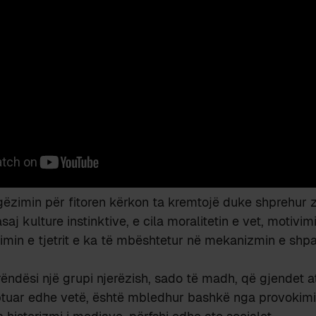
gëzimin për fitoren kërkon ta kremtojë duke shprehur
saj kulture instinktive, e cila moralitetin e vet, motivi
imin e tjetrit e ka të mbështetur në mekanizmin e shpa
rëndësi një grupi njerëzish, sado të madh, që gjendet at
ptuar edhe vetë, është mbledhur bashkë nga provokimit