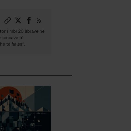
tor i mbi 20 librave në
Shkencave të
e të fjalës”.