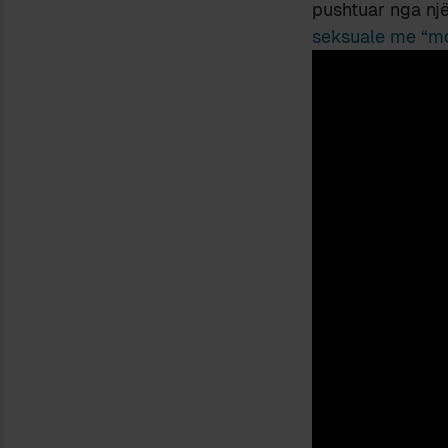
pushtuar nga nj
seksuale me “mot