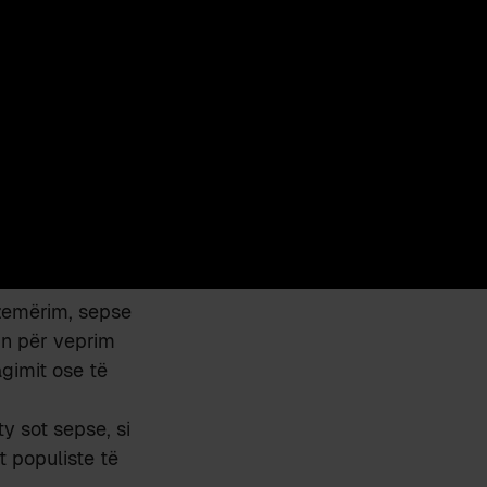
 zemërim, sepse
min për veprim
gimit ose të
y sot sepse, si
 populiste të