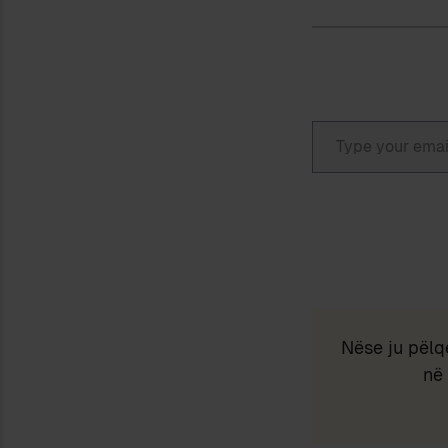
Type your email…
Nëse ju pëlq
në 