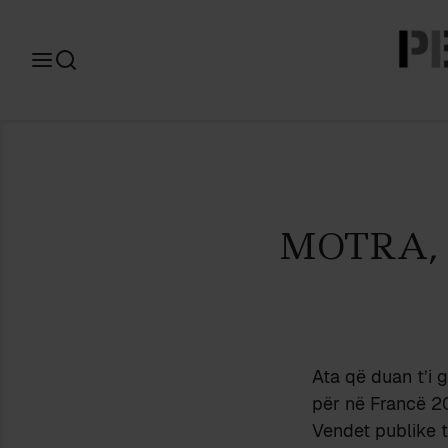
Search
for:
MOTRA,
Ata që duan t’i 
për në Francë 20
Vendet publike 