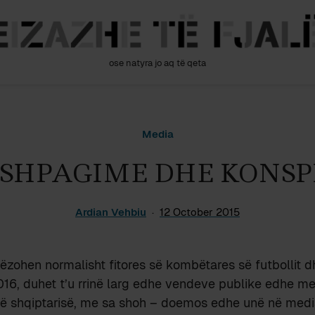
ose natyra jo aq të qeta
Media
 SHPAGIME DHE KONSP
Ardian Vehbiu
12 October 2015
gëzohen normalisht fitores së kombëtares së futbollit dh
16, duhet t’u rrinë larg edhe vendeve publike edhe me
të shqiptarisë, me sa shoh – doemos edhe unë në medi