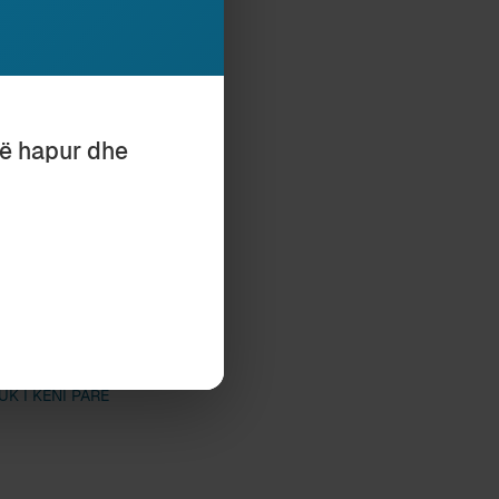
si të planifikuara
 mes të Tiranës
e.
dit veç i mbetet
anë bërë dhe për
të hapur dhe
l të kthyer
UK I KENI PARË