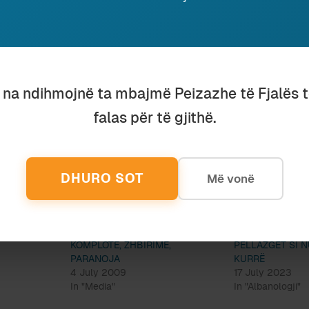
dësia konspirative që gjithnjë i lexon ngjarjet e rastit 
ket po asaj turme që i shan tani “serbët” nga motra në
dhe një sebep të lumtur, si fitoren, për të nxjerrë inat
ntekst historik ku gjithçka është e paravendosur, indivi
osë se ku dhe si
të marrë hak
, për padrejtësitë që i j
u na ndihmojnë ta mbajmë Peizazhe të Fjalës 
en.
falas për të gjithë.
ricikluar, në sheshet urbane të shekullit XXI, një mode
it të Gjergj Elez Alisë.
DHURO SOT
Më vonë
KOMPLOTE, ZHBIRIME,
PELLAZGËT SI N
PARANOJA
KURRË
4 July 2009
17 July 2023
In "Media"
In "Albanologji"