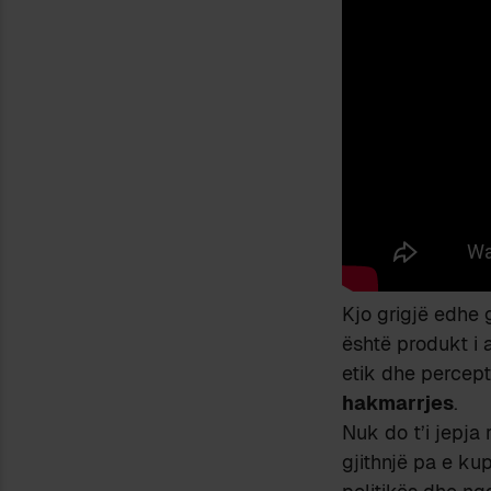
Kjo grigjë edhe 
është produkt i a
etik dhe percept
hakmarrjes
.
Nuk do t’i jepja 
gjithnjë pa e ku