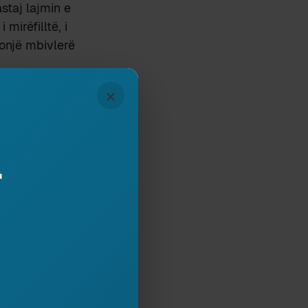
staj lajmin e
mirëfilltë, i
donjë mbivlerë
re është “shitur”
×
 e cila beson se
 gjejnë
r lojtarë,
r
për manipulime
teme të basteve,
rmën për të
ëpërmjet
uara, mjaftohen