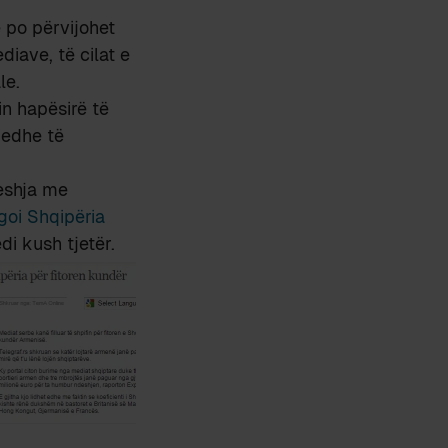
ë po përvijohet
iave, të cilat e
le.
in hapësirë të
 edhe të
deshja me
goi Shqipëria
i kush tjetër.