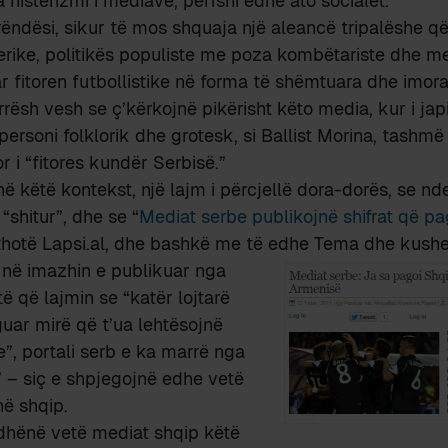
 histerizmi i mediave, përfshi edhe ato socialet.
 rëndësi, sikur të mos shquaja një aleancë tripalëshe q
rike, politikës populiste me poza kombëtariste dhe med
 fitoren futbollistike në forma të shëmtuara dhe imora
rrësh vesh se ç’kërkojnë pikërisht këto media, kur i jap
personi folklorik dhe grotesk, si Ballist Morina, tashmë
r i “fitores kundër Serbisë.”
në këtë kontekst, një lajm i përcjellë dora-dorës, se n
shitur”, dhe se “
Mediat serbe publikojnë shifrat që pa
 thotë Lapsi.al, dhe bashkë me të edhe Tema dhe kushed
, në imazhin e publikuar nga
ë që lajmin se “katër lojtarë
uar mirë që t’ua lehtësojnë
e”, portali serb e ka marrë nga
” – siç e shpjegojnë edhe vetë
në shqip.
dhënë vetë mediat shqip këtë