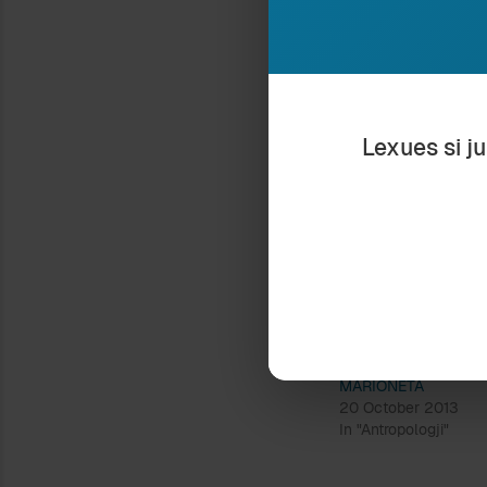
E megjithatë, men
me kujdes, i për
dhe që e përdor e
Sepse, në një ko
në dorë të vend
Lexues si j
ato që do t’i bëh
Qoftë edhe duke 
kokëposhtë të ep
Ndaje:
MARIONETA
20 October 2013
In "Antropologji"