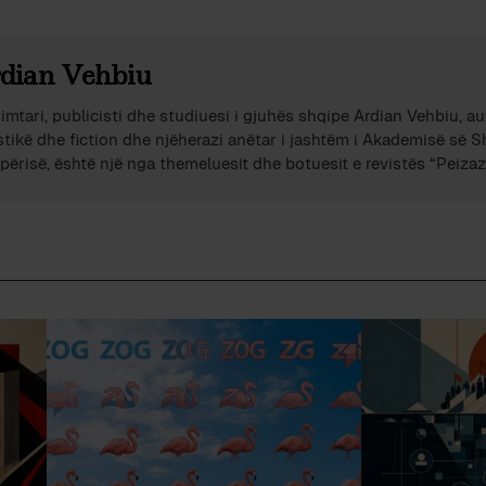
dian Vehbiu
imtari, publicisti dhe studiuesi i gjuhës shqipe Ardian Vehbiu, au
stikë dhe fiction dhe njëherazi anëtar i jashtëm i Akademisë së 
përisë, është një nga themeluesit dhe botuesit e revistës “Peizazh