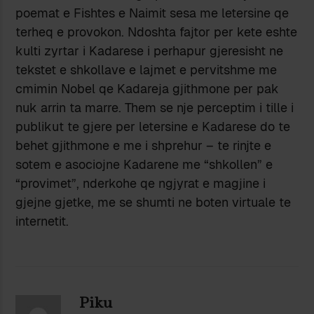
poemat e Fishtes e Naimit sesa me letersine qe
terheq e provokon. Ndoshta fajtor per kete eshte
kulti zyrtar i Kadarese i perhapur gjeresisht ne
tekstet e shkollave e lajmet e pervitshme me
cmimin Nobel qe Kadareja gjithmone per pak
nuk arrin ta marre. Them se nje perceptim i tille i
publikut te gjere per letersine e Kadarese do te
behet gjithmone e me i shprehur – te rinjte e
sotem e asociojne Kadarene me “shkollen” e
“provimet”, nderkohe qe ngjyrat e magjine i
gjejne gjetke, me se shumti ne boten virtuale te
internetit.
Piku