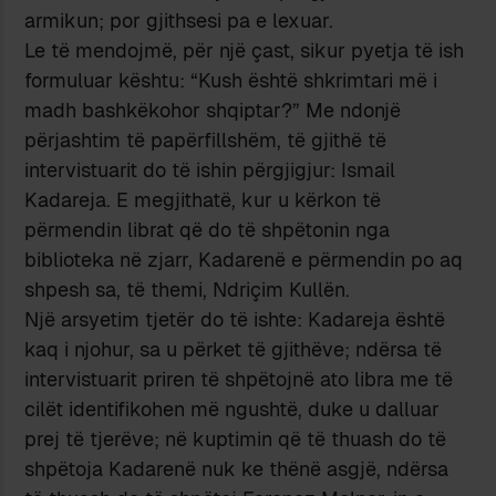
armikun; por gjithsesi pa e lexuar.
Le të mendojmë, për një çast, sikur pyetja të ish
formuluar kështu: “Kush është shkrimtari më i
madh bashkëkohor shqiptar?” Me ndonjë
përjashtim të papërfillshëm, të gjithë të
intervistuarit do të ishin përgjigjur: Ismail
Kadareja. E megjithatë, kur u kërkon të
përmendin librat që do të shpëtonin nga
biblioteka në zjarr, Kadarenë e përmendin po aq
shpesh sa, të themi, Ndriçim Kullën.
Një arsyetim tjetër do të ishte: Kadareja është
kaq i njohur, sa u përket të gjithëve; ndërsa të
intervistuarit priren të shpëtojnë ato libra me të
cilët identifikohen më ngushtë, duke u dalluar
prej të tjerëve; në kuptimin që të thuash do të
shpëtoja Kadarenë nuk ke thënë asgjë, ndërsa