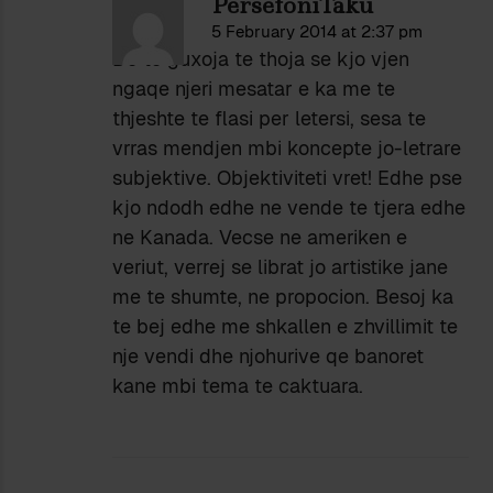
PersefoniTaku
5 February 2014 at 2:37 pm
Do te guxoja te thoja se kjo vjen
ngaqe njeri mesatar e ka me te
thjeshte te flasi per letersi, sesa te
vrras mendjen mbi koncepte jo-letrare
subjektive. Objektiviteti vret! Edhe pse
kjo ndodh edhe ne vende te tjera edhe
ne Kanada. Vecse ne ameriken e
veriut, verrej se librat jo artistike jane
me te shumte, ne propocion. Besoj ka
te bej edhe me shkallen e zhvillimit te
nje vendi dhe njohurive qe banoret
kane mbi tema te caktuara.