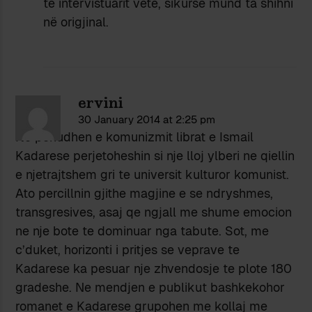
të intervistuarit vetë, sikurse mund ta shihni
në origjinal.
ervini
30 January 2014 at 2:25 pm
Ne periudhen e komunizmit librat e Ismail
Kadarese perjetoheshin si nje lloj ylberi ne qiellin
e njetrajtshem gri te universit kulturor komunist.
Ato percillnin gjithe magjine e se ndryshmes,
transgresives, asaj qe ngjall me shume emocion
ne nje bote te dominuar nga tabute. Sot, me
c’duket, horizonti i pritjes se veprave te
Kadarese ka pesuar nje zhvendosje te plote 180
gradeshe. Ne mendjen e publikut bashkekohor
romanet e Kadarese grupohen me kollaj me