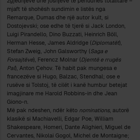
zgjedhjeve dhe joshjeve të periudhës totalitare –
mjaft të shohësh sundimin e listës nga
Remarque, Dumas dhe një autor kult, si
Dostojevski; ose edhe të tjerë si Jack London,
Luigi Pirandello, Dino Buzzati, Heinrich Böll,
Herman Hesse, James Aldridge (
Diplomatët
),
Stefan Zweig, John Galsworthy (
Saga e
Forsajtëve
), Ferencz Molnar (
Djemtë e rrugës
Pal
), Anton Çehov. Të habit pak mungesa e
francezëve si Hugo, Balzac, Stendhal; ose e
rusëve si Tolstoj, të cilët i kanë humbur betejat
imagjinare me Harold Robbins-in dhe Jean
Giono-n.
Më pak ndeshen, ndër këto
nominations
, autorë
klasikë si Machiavelli, Edgar Poe, William
Shakespeare, Homeri, Dante Alighieri, Miguel de
Cervantes, Nikolai Gogol, Michel de Montaigne;