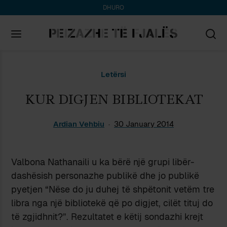
DHURO
Search
Letërsi
for:
KUR DIGJEN BIBLIOTEKAT
Ardian Vehbiu
30 January 2014
Valbona Nathanaili u ka bërë një grupi libër-
dashësish personazhe publikë dhe jo publikë
pyetjen “Nëse do ju duhej të shpëtonit vetëm tre
libra nga një bibliotekë që po digjet, cilët tituj do
të zgjidhnit?”. Rezultatet e këtij sondazhi krejt