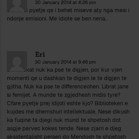
30 January 2014 at 4:26 pm
Duket si pyetje qe i behet miseve aty nga mesi i
ndonje emisioni. Me idiote se ben nena..
Eri
30 January 2014 at 9:46 pm
Bibliotekat nuk ka pse te digjen, por kur vjen
momenti qe u dashkan te digjen le te digjen te
gjitha. Nuk ka pse te differenceohen. Librat jane
si femijet. A munde te zgjedhesh midis tyre?
Cfare pyetje prej idijoti eshte kjo? Biblioteken e
kujdes me dhemshuri intellektuale. Nese dikush
ka fuqine ta djegi nuk mund te shpetosh dot
asgje pervec kokes tende. Nese zjarri e djeg
aksidentalisht perseri do Mendosh te shpetosh