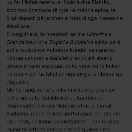
ky fat i është rezervuar Naimit dhe Fishtës,
sidomos poemave të tyre të mëdha epike, të
cilat shpesh përjetohen si torturë nga nxënësit e
shkollave.
E megjithatë, të mendosh se me
Historinë e
Skënderbeut
dhe
Bagëti e Bujqësinë
është bërë
edhe rezistencë kulturore kundër osmanëve;
ndërsa
Lahutën e Malsisë
praktikisht shumë
lexues e kanë shpëtuar, duke vënë edhe kokën
në rrezik për ta fshehur, nga pirgjet e librave që
digjeshin.
Më në fund, është e frikshme të mendosh që
edhe një autor bashkëkohor, kandidat i
shumëvjetshëm për Nobelin letrar, si Ismail
Kadareja, mund të ketë përfunduar, për shumë
prej nesh, në ikonë kombëtariste – nën të cilën
mund të luftosh beteja e të përgjakesh me