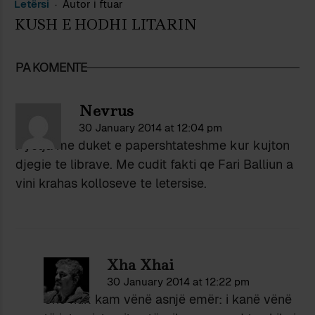
Letërsi
Autor i ftuar
KUSH E HODHI LITARIN
PA KOMENTE
Nevrus
30 January 2014 at 12:04 pm
Pyetja me duket e papershtateshme kur kujton
djegie te librave. Me cudit fakti qe Fari Balliun a
vini krahas kolloseve te letersise.
Xha Xhai
30 January 2014 at 12:22 pm
Unë nuk kam vënë asnjë emër: i kanë vënë