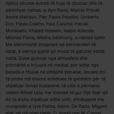
njëlloj sikurse autorë të huaj të zbuluar dhe të
përkthyer rishtas, si Ayn Rand, Marcel Proust,
André Malraux, Pier Paolo Pasolini, Umberto
Eco, Paulo Coelho, Italo Calvino, Haruki
Murakami, Khaled Hossein, Isabel Allende,
Milorad Paviq, Mesha Selimoviç, e ndonjë tjetër.
Me shkrimtarët shqiptarë që përmenden në
listat, e vetmja gjellë që mund të gatuhet është
turlia. Duke gjykuar nga atmosfera dhe
pritmëritë e krijuara në mediat, por edhe nga
parada e titujve në shtëpitë botuese, lexuesi do
të priste më shumë anketues të gatshëm për të
shpëtuar Ismail Kadarenë; të cilin e përmend
vetëm Alfred Lela, me
Kronikë në gur
(një libër që
do ta kisha shpëtuar edhe unë); shkëlqejnë me
mungesën e tyre Fishta, Naimi, De Rada, Migjeni
dhe, në një plan tjetër, D. Agolli ose M. Camaj;