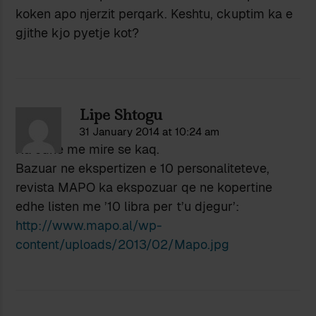
koken apo njerzit perqark. Keshtu, ckuptim ka e
gjithe kjo pyetje kot?
Lipe Shtogu
31 January 2014 at 10:24 am
Ka edhe me mire se kaq.
Bazuar ne ekspertizen e 10 personaliteteve,
revista MAPO ka ekspozuar qe ne kopertine
edhe listen me ’10 libra per t’u djegur’:
http://www.mapo.al/wp-
content/uploads/2013/02/Mapo.jpg