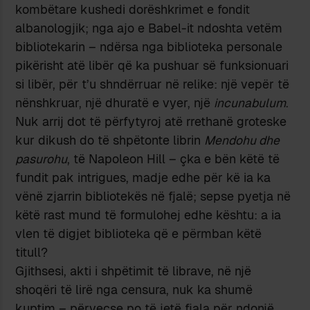
kombëtare kushedi dorëshkrimet e fondit
albanologjik; nga ajo e Babel-it ndoshta vetëm
bibliotekarin – ndërsa nga biblioteka personale
pikërisht atë libër që ka pushuar së funksionuari
si libër, për t’u shndërruar në relike: një vepër të
nënshkruar, një dhuratë e vyer, një
incunabulum
.
Nuk arrij dot të përfytyroj atë rrethanë groteske
kur dikush do të shpëtonte librin
Mendohu dhe
pasurohu
, të Napoleon Hill – çka e bën këtë të
fundit pak intrigues, madje edhe për kë ia ka
vënë zjarrin bibliotekës në fjalë; sepse pyetja në
këtë rast mund të formulohej edhe kështu: a ia
vlen të digjet biblioteka që e përmban këtë
titull?
Gjithsesi, akti i shpëtimit të librave, në një
shoqëri të lirë nga censura, nuk ka shumë
kuptim – përveçse po të jetë fjala për ndonjë