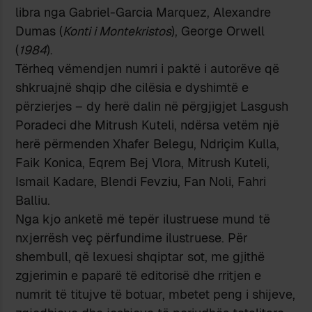
libra nga Gabriel-Garcia Marquez, Alexandre
Dumas (
Konti i Montekristos
), George Orwell
(
1984
).
Tërheq vëmendjen numri i paktë i autorëve që
shkruajnë shqip dhe cilësia e dyshimtë e
përzierjes – dy herë dalin në përgjigjet Lasgush
Poradeci dhe Mitrush Kuteli, ndërsa vetëm një
herë përmenden Xhafer Belegu, Ndriçim Kulla,
Faik Konica, Eqrem Bej Vlora, Mitrush Kuteli,
Ismail Kadare, Blendi Fevziu, Fan Noli, Fahri
Balliu.
Nga kjo anketë më tepër ilustruese mund të
nxjerrësh veç përfundime ilustruese. Për
shembull, që lexuesi shqiptar sot, me gjithë
zgjerimin e paparë të editorisë dhe rritjen e
numrit të titujve të botuar, mbetet peng i shijeve,