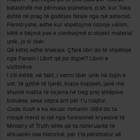
katastrofë me përmasa planetare, p.sh. kur Toka
është në prag të goditjes fatale nga një asteroid.
Përndryshe, edhe kur shpëtojmë ndonjë vëllim,
këtë e bëjmë pse e vlerësojmë si objekt material
unik, jo si
libër.
Që këtej edhe shakaja: Çfarë libri do të shpëtoje
nga Panairi i Librit që po digjet? Librin e
vizitorëve.
I cili është, në fakt, i vetmi libër unik në llojin e
vet; të gjithë të tjerët, kopje kopjesh, janë më
shumë mallra të nxjerra në treg prej shtëpive
botuese, sesa vepra arti për t’u ruajtur.
Coda:
Kush e ka lexuar romanin
1984
do ta
mbajë mend si një nga funksionet kryesore të
Ministry of Truth ishte që ta rishkruante të
shkuarën ose historinë, për t’ia përshtatur së