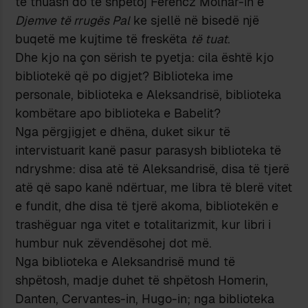
të thuash do të shpëtoj Ferencz Molnar-in e
Djemve të rrugës Pal
ke sjellë në bisedë një
buqetë me kujtime të freskëta
të tuat
.
Dhe kjo na çon sërish te pyetja: cila është kjo
bibliotekë që po digjet? Biblioteka ime
personale, biblioteka e Aleksandrisë, biblioteka
kombëtare apo biblioteka e Babelit?
Nga përgjigjet e dhëna, duket sikur të
intervistuarit kanë pasur parasysh biblioteka të
ndryshme: disa atë të Aleksandrisë, disa të tjerë
atë që sapo kanë ndërtuar, me libra të blerë vitet
e fundit, dhe disa të tjerë akoma, bibliotekën e
trashëguar nga vitet e totalitarizmit, kur libri i
humbur nuk zëvendësohej dot më.
Nga biblioteka e Aleksandrisë mund të
shpëtosh, madje duhet të shpëtosh Homerin,
Danten, Cervantes-in, Hugo-in; nga biblioteka