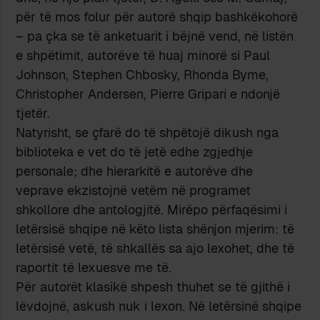
për të mos folur për autorë shqip bashkëkohorë
– pa çka se të anketuarit i bëjnë vend, në listën
e shpëtimit, autorëve të huaj minorë si Paul
Johnson, Stephen Chbosky, Rhonda Byme,
Christopher Andersen, Pierre Gripari e ndonjë
tjetër.
Natyrisht, se çfarë do të shpëtojë dikush nga
biblioteka e vet do të jetë edhe zgjedhje
personale; dhe hierarkitë e autorëve dhe
veprave ekzistojnë vetëm në programet
shkollore dhe antologjitë. Mirëpo përfaqësimi i
letërsisë shqipe në këto lista shënjon mjerim: të
letërsisë vetë, të shkallës sa ajo lexohet, dhe të
raportit të lexuesve me të.
Për autorët klasikë shpesh thuhet se të gjithë i
lëvdojnë, askush nuk i lexon. Në letërsinë shqipe