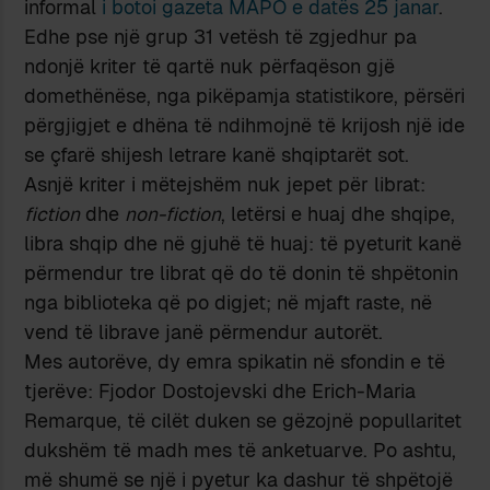
informal
i botoi gazeta MAPO e datës 25 janar
.
Edhe pse një grup 31 vetësh të zgjedhur pa
ndonjë kriter të qartë nuk përfaqëson gjë
domethënëse, nga pikëpamja statistikore, përsëri
përgjigjet e dhëna të ndihmojnë të krijosh një ide
se çfarë shijesh letrare kanë shqiptarët sot.
Asnjë kriter i mëtejshëm nuk jepet për librat:
fiction
dhe
non-fiction
, letërsi e huaj dhe shqipe,
libra shqip dhe në gjuhë të huaj: të pyeturit kanë
përmendur tre librat që do të donin të shpëtonin
nga biblioteka që po digjet; në mjaft raste, në
vend të librave janë përmendur autorët.
Mes autorëve, dy emra spikatin në sfondin e të
tjerëve: Fjodor Dostojevski dhe Erich-Maria
Remarque, të cilët duken se gëzojnë popullaritet
dukshëm të madh mes të anketuarve. Po ashtu,
më shumë se një i pyetur ka dashur të shpëtojë