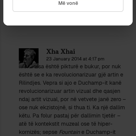
Më vonë
brenda logjikes se vete, brenda kontekstit ne te
cilin operon.
Xha Xhai
23 January 2014 at 4:17 pm
Mona Lisa është pikturë e bukur, por nuk
është se e ka revolucionarizuar gjë artin e
Rilindjes. Vepra si ajo e Duchamp-it kanë
revolucionarizuar artin vizual dhe qasjen
ndaj artit vizual, por në vetvete janë zero –
ose nuk ekzistojnë, si thua ti. Ka një dallim
këtu. Pa folur pastaj për dallimin tjetër –
atë të kontekstit muzeal ose të hiper-
kornizës; sepse
Fountain
e Duchamp-it