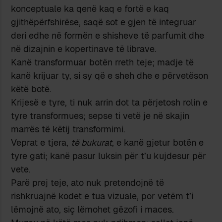
konceptuale ka qenë kaq e fortë e kaq
gjithëpërfshirëse, saqë sot e gjen të integruar
deri edhe në formën e shisheve të parfumit dhe
në dizajnin e kopertinave të librave.
Kanë transformuar botën rreth teje; madje të
kanë krijuar ty, si sy që e sheh dhe e përvetëson
këtë botë.
Krijesë e tyre, ti nuk arrin dot ta përjetosh rolin e
tyre transformues; sepse ti vetë je në skajin
marrës të këtij transformimi.
Veprat e tjera,
të bukurat
, e kanë gjetur botën e
tyre gati; kanë pasur luksin për t’u kujdesur për
vete.
Parë prej teje, ato nuk pretendojnë të
rishkruajnë kodet e tua vizuale, por vetëm t’i
lëmojnë ato, siç lëmohet gëzofi i maces.