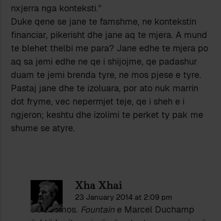
nxjerra nga konteksti.”
Duke qene se jane te famshme, ne kontekstin
financiar, pikerisht dhe jane aq te mjera. A mund
te blehet thelbi me para? Jane edhe te mjera po
aq sa jemi edhe ne qe i shijojme, qe padashur
duam te jemi brenda tyre, ne mos pjese e tyre.
Pastaj jane dhe te izoluara, por ato nuk marrin
dot fryme, vec nepermjet teje, qe i sheh e i
ngjeron; keshtu dhe izolimi te perket ty pak me
shume se atyre.
Xha Xhai
23 January 2014 at 2:09 pm
Jo doemos.
Fountain
e Marcel Duchamp