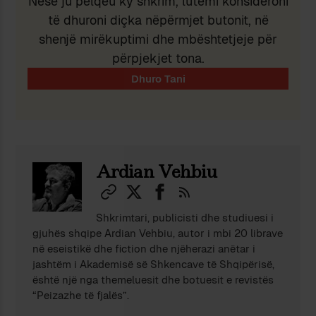
Nëse ju pëlqeu ky shkrim, lutemi konsideroni
të dhuroni diçka nëpërmjet butonit, në
shenjë mirëkuptimi dhe mbështetjeje për
përpjekjet tona.
Ardian Vehbiu
Shkrimtari, publicisti dhe studiuesi i
gjuhës shqipe Ardian Vehbiu, autor i mbi 20 librave
në eseistikë dhe fiction dhe njëherazi anëtar i
jashtëm i Akademisë së Shkencave të Shqipërisë,
është një nga themeluesit dhe botuesit e revistës
“Peizazhe të fjalës”.