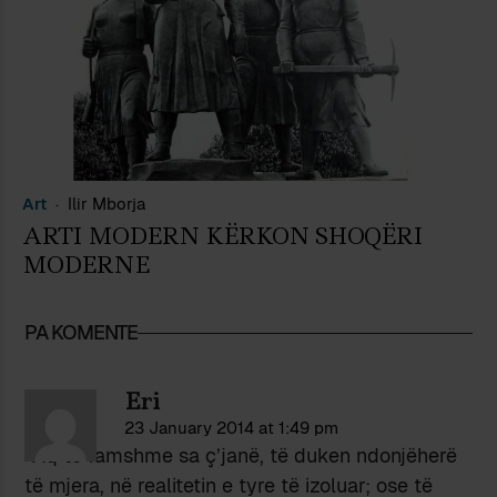
Art
Ilir Mborja
ARTI MODERN KËRKON SHOQËRI
MODERNE
PA KOMENTE
Eri
23 January 2014 at 1:49 pm
“Aq të famshme sa ç’janë, të duken ndonjëherë
të mjera, në realitetin e tyre të izoluar; ose të