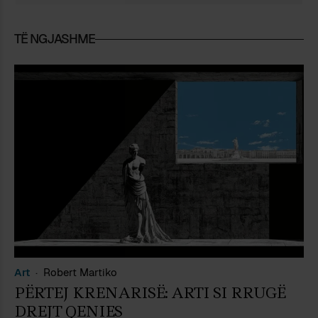
TË NGJASHME
Art
Robert Martiko
PËRTEJ KRENARISË: ARTI SI RRUGË
DREJT QENIES