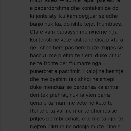
madh kinez — aq me teper pse eshte
e paperdorshme dhe konteksti qe do
krijonte aty, ku kam degjuar se edhe
banjo nuk ka, do ishte tejet thumbues.
Cfare kam parasysh me nxjerrje nga
konteksti ne kete rast jane disa piktura
qe i shoh here pas here buze rruges se
bashku me plehra te tjera, duke pritur
ne te ftohte per t’u marre nga
punetoret e pastrimit. I kaloj ne heshtje
dhe me dyshim tek shkoj ne shtepi,
duke menduar se perderisa ka arritur
deri tek plehrat, nuk ia vlen barra
qerane ta marr me vete ne kete te
ftohte e ta var ne mur te dhomes se
pritjes permbi oxhak, e le me ta gjej te
njejten pikture ne ndonje muze. Dhe e