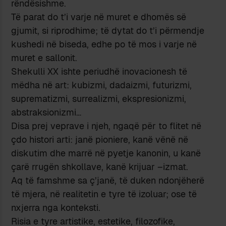
rëndësishme.
Të parat do t’i varje në muret e dhomës së
gjumit, si riprodhime; të dytat do t’i përmendje
kushedi në biseda, edhe po të mos i varje në
muret e sallonit.
Shekulli XX ishte periudhë inovacionesh të
mëdha në art: kubizmi, dadaizmi, futurizmi,
suprematizmi, surrealizmi, ekspresionizmi,
abstraksionizmi…
Disa prej veprave i njeh, ngaqë për to flitet në
çdo histori arti: janë pioniere, kanë vënë në
diskutim dhe marrë në pyetje kanonin, u kanë
çarë rrugën shkollave, kanë krijuar –izmat.
Aq të famshme sa ç’janë, të duken ndonjëherë
të mjera, në realitetin e tyre të izoluar; ose të
nxjerra nga konteksti.
Risia e tyre artistike, estetike, filozofike,