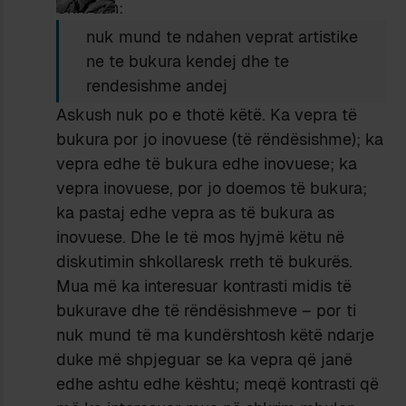
Shkruan:
nuk mund te ndahen veprat artistike
ne te bukura kendej dhe te
rendesishme andej
Askush nuk po e thotë këtë. Ka vepra të
bukura por jo inovuese (të rëndësishme); ka
vepra edhe të bukura edhe inovuese; ka
vepra inovuese, por jo doemos të bukura;
ka pastaj edhe vepra as të bukura as
inovuese. Dhe le të mos hyjmë këtu në
diskutimin shkollaresk rreth të bukurës.
Mua më ka interesuar kontrasti midis të
bukurave dhe të rëndësishmeve – por ti
nuk mund të ma kundërshtosh këtë ndarje
duke më shpjeguar se ka vepra që janë
edhe ashtu edhe kështu; meqë kontrasti që