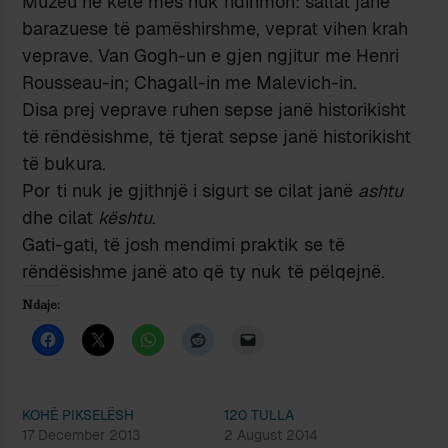
Muzeu në këtë mes nuk ndihmon: sallat janë
barazuese të pamëshirshme, veprat vihen krah
veprave. Van Gogh-un e gjen ngjitur me Henri
Rousseau-in; Chagall-in me Malevich-in.
Disa prej veprave ruhen sepse janë historikisht
të rëndësishme, të tjerat sepse janë historikisht
të bukura.
Por ti nuk je gjithnjë i sigurt se cilat janë
ashtu
dhe cilat
kështu
.
Gati-gati, të josh mendimi praktik se të
rëndësishme janë ato që ty nuk të pëlqejnë.
Ndaje:
KOHË PIKSELËSH
120 TULLA
17 December 2013
2 August 2014