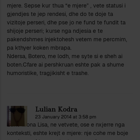
mjere. Sepse kur thua “e mjere” , vete statusi i
gjendjes te jep rendesi, dhe do te doje ta
vizitoje perseri, dhe pse jo ne fund te fundit ta
shijoje perseri; kurse nga ndjesia e te
pakendshmes injektohesh vetem me percmim,
pa kthyer koken mbrapa.
Ndersa, Botero, me lodh, me syte si e sheh ai
boten.Cfare ai pershkruan eshte pak a shume
humoristike, tragjikisht e trashe.
Lulian Kodra
23 January 2014 at 3:58 pm
Edhe Mona Lisa, ne vetvete, ose e nxjerre nga
konteksti, eshte krejt e mjere: nje cohe me boje