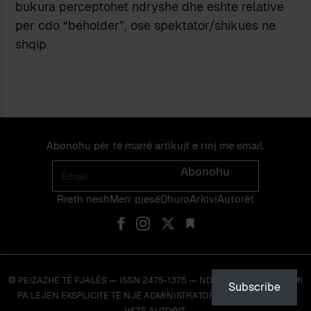
bukura perceptohet ndryshe dhe eshte relative
per cdo “beholder”, ose spektator/shikues ne
shqip.
Abonohu për të marrë artikujt e rinj me email.
Email
Abonohu
Rreth nesh
Merr pjes​​ë​
Dhuro
Arkivi
Autorët
© PEIZAZHE TË FJALËS — ISSN 2475-1375 — NDALOHET RIPRODHIMI
Subscribe
PA LEJEN EKSPLICITE TË NJË ADMINISTRATORI TË FAQES OSE TË
VETË AUTORIT.