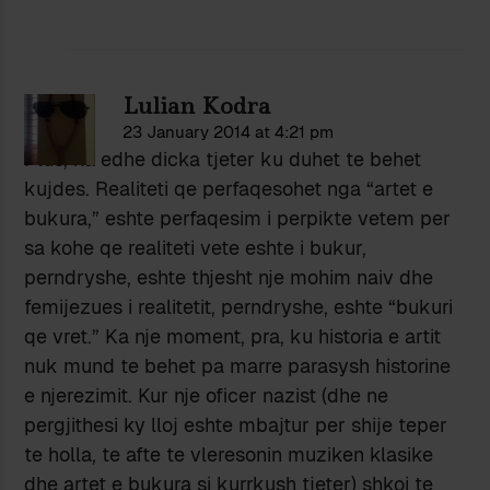
Lulian Kodra
23 January 2014 at 4:21 pm
Plus, ka edhe dicka tjeter ku duhet te behet
kujdes. Realiteti qe perfaqesohet nga “artet e
bukura,” eshte perfaqesim i perpikte vetem per
sa kohe qe realiteti vete eshte i bukur,
perndryshe, eshte thjesht nje mohim naiv dhe
femijezues i realitetit, perndryshe, eshte “bukuri
qe vret.” Ka nje moment, pra, ku historia e artit
nuk mund te behet pa marre parasysh historine
e njerezimit. Kur nje oficer nazist (dhe ne
pergjithesi ky lloj eshte mbajtur per shije teper
te holla, te afte te vleresonin muziken klasike
dhe artet e bukura si kurrkush tjeter) shkoi te