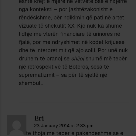
është krejt e mjerë në vetvete ose e nxjerrë
nga konteksti – por jashtëzakonisht e
rëndësishme, për ndikimin që pati në artet
vizuale të shekullit XX. Kjo nuk ka shumë
lidhje me vlerën financiare të urinores në
fjalë, por me ndryshimet në kodet krijuese
dhe të interpretimit që ajo solli. Por unë nuk
druhem të pranoj se
shijoj
shumë më tepër
një retrospektivë të Boteros, sesa të
suprematizmit – sa për të sjellë një
shembull.
Eri
23 January 2014 at 2:33 pm
Une do te thoja me teper e pakendeshme se e