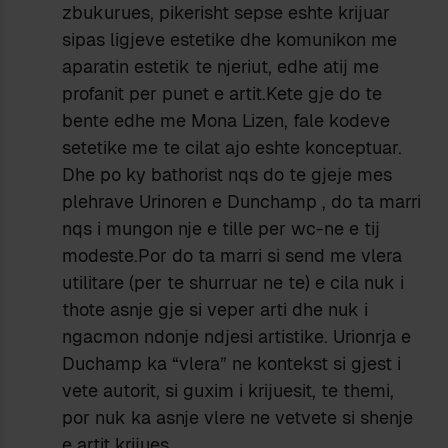
zbukurues, pikerisht sepse eshte krijuar
sipas ligjeve estetike dhe komunikon me
aparatin estetik te njeriut, edhe atij me
profanit per punet e artit.Kete gje do te
bente edhe me Mona Lizen, fale kodeve
setetike me te cilat ajo eshte konceptuar.
Dhe po ky bathorist nqs do te gjeje mes
plehrave Urinoren e Dunchamp , do ta marri
nqs i mungon nje e tille per wc-ne e tij
modeste.Por do ta marri si send me vlera
utilitare (per te shurruar ne te) e cila nuk i
thote asnje gje si veper arti dhe nuk i
ngacmon ndonje ndjesi artistike. Urionrja e
Duchamp ka “vlera” ne kontekst si gjest i
vete autorit, si guxim i krijuesit, te themi,
por nuk ka asnje vlere ne vetvete si shenje
e artit krijues.