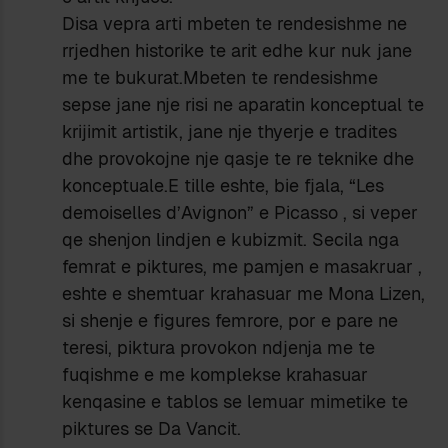
Disa vepra arti mbeten te rendesishme ne
rrjedhen historike te arit edhe kur nuk jane
me te bukurat.Mbeten te rendesishme
sepse jane nje risi ne aparatin konceptual te
krijimit artistik, jane nje thyerje e tradites
dhe provokojne nje qasje te re teknike dhe
konceptuale.E tille eshte, bie fjala, “Les
demoiselles d’Avignon” e Picasso , si veper
qe shenjon lindjen e kubizmit. Secila nga
femrat e piktures, me pamjen e masakruar ,
eshte e shemtuar krahasuar me Mona Lizen,
si shenje e figures femrore, por e pare ne
teresi, piktura provokon ndjenja me te
fuqishme e me komplekse krahasuar
kenqasine e tablos se lemuar mimetike te
piktures se Da Vancit.