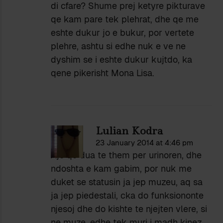
di cfare? Shume prej ketyre pikturave
qe kam pare tek plehrat, dhe qe me
eshte dukur jo e bukur, por vertete
plehre, ashtu si edhe nuk e ve ne
dyshim se i eshte dukur kujtdo, ka
qene pikerisht Mona Lisa.
Lulian Kodra
23 January 2014 at 4:46 pm
Ajo qe dua te them per urinoren, dhe
ndoshta e kam gabim, por nuk me
duket se statusin ja jep muzeu, aq sa
ja jep piedestali, cka do funksiononte
njesoj dhe do kishte te njejten vlere, si
ne muze, edhe tek muri i madh kinez.