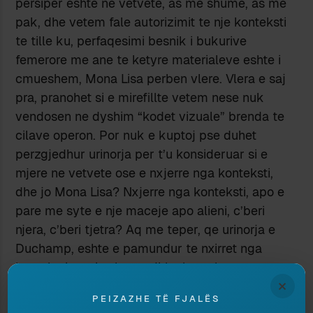
persiper eshte ne vetvete, as me shume, as me
pak, dhe vetem fale autorizimit te nje konteksti
te tille ku, perfaqesimi besnik i bukurive
femerore me ane te ketyre materialeve eshte i
cmueshem, Mona Lisa perben vlere. Vlera e saj
pra, pranohet si e mirefillte vetem nese nuk
vendosen ne dyshim “kodet vizuale” brenda te
cilave operon. Por nuk e kuptoj pse duhet
perzgjedhur urinorja per t’u konsideruar si e
mjere ne vetvete ose e nxjerre nga konteksti,
dhe jo Mona Lisa? Nxjerre nga konteksti, apo e
pare me syte e nje maceje apo alieni, c’beri
njera, c’beri tjetra? Aq me teper, qe urinorja e
Duchamp, eshte e pamundur te nxirret nga
konteksti, pasi eshte e gjitha kontekst ne
×
vetvete, prodhim njerezor. Keshtu qe nxjerre nga
PEIZAZHE TË FJALËS
konteksti, ajo nuk eshte thjesht e mjere, por nuk