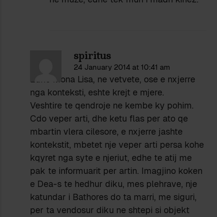
spiritus
24 January 2014 at 10:41 am
Edhe Mona Lisa, ne vetvete, ose e nxjerre
nga konteksti, eshte krejt e mjere.
Veshtire te qendroje ne kembe ky pohim.
Cdo veper arti, dhe ketu flas per ato qe
mbartin vlera cilesore, e nxjerre jashte
kontekstit, mbetet nje veper arti persa kohe
kqyret nga syte e njeriut, edhe te atij me
pak te informuarit per artin. Imagjino koken
e Dea-s te hedhur diku, mes plehrave, nje
katundar i Bathores do ta marri, me siguri,
per ta vendosur diku ne shtepi si objekt