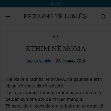
DHURO
Search
Art
for:
KTHIM NË MOMA
Ardian Vehbiu
23 January 2014
Një vizitë e radhës në MOMA, në galeritë e artit
vizual të shekullit të njëzetë.
Dy lloje veprash tërheqin vëmendjen: ato që t’i
pëlqen syri dhe ato që t’i njeh mendja.
Të parat do t’i konsideroje të bukura, të dytat të