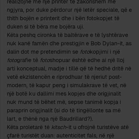
realizojnë me një printer të zakonshëm me
ngjyra, por duke përdorur një letër speciale, që e
thith bojën e printerit dhe i bën fotokopjet të
duken si të bëra me bojëra uji.
Këta peshq cironka të baltërave e të lyshtërave
nuk kanë famën dhe prestigjin e Bob Dylan-it, as
dalin dot me pretendimin se
foto
kopjimi i një
foto
grafie të
foto
shopuar është edhe ai një lloj
arti konceptual, madje i tillë që të hedhë dritë në
vetë ekzistencën e riprodhuar të njeriut post-
modern, të kapur peng i simulakrave të vet, në
një botë ku dallimi mes kopjes dhe origjinalit
nuk mund të bëhet më, sepse tanimë kopja i
paraprin origjinalit (si do të tingëllonte sa më
lart, e thënë nga një Baudrillard?).
Këta proletarë të
kitsch
-it u ofrojnë turistëve atë
çfarë turistët duan: autenticitet fals, në një