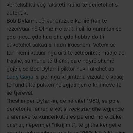
kontekst ku veç falsiteti mund të përjetohet si
autentik.
Bob Dylan-i, përkundrazi, e ka një fron të
rezervuar në Olimpin e artit, i cili ia garanton se
çdo gjest, çdo huq dhe çdo hobby do t’i
etiketohet sakaq si i admirueshëm. Vetëm se
tani kemi kaluar nga arti te celebriteti; madje aq
trashë, sa mund të themi, pa e ndyrë shumë
gojën, se Bob Dylan-i piktor nuk i afrohet as
Lady Gaga
-s, për nga krijimtaria vizuale e kësaj
të fundit (të paktën në zgjedhjen e krijimeve të
së tjerëve).
Thoshin për Dylan-in, që në vitet 1980, se po e
përjetonte famën e vet si
rock star
dhe legjendë
e arenave të kundërkulturës perëndimore duke
prishur, nëpërmjet ”rikrijimit”, të gjitha këngët e
veta të suksesshme të viteve 1960. Në fakt, disa