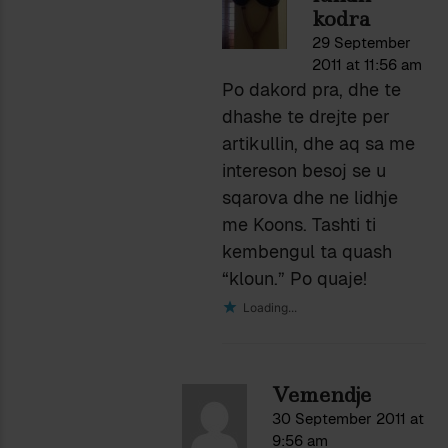
kodra
29 September
2011 at 11:56 am
Po dakord pra, dhe te
dhashe te drejte per
artikullin, dhe aq sa me
intereson besoj se u
sqarova dhe ne lidhje
me Koons. Tashti ti
kembengul ta quash
“kloun.” Po quaje!
Loading...
Vemendje
30 September 2011 at
9:56 am