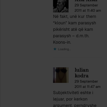
29 September
2011 at 11:40 am
Në fakt, unë kur them
“kloun” kam parasysh
pikërisht atë që kam
parasysh – d.m.th.
Koons-in.
Loading...
lulian
kodra
29 September
2011 at 11:47 am
Subjektiviteti eshte i
lejuar, por kerkon
argument, perndryshe