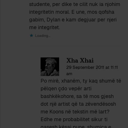
studente, per dike te cilit nuk ia njohim
integritetin moral. E une, mos qofsha
gabim, Dylan e kam degjuar per njeri
me integritet.
Loading...
Xha Xhai
29 September 2011 at 11:11
am
Po mirë, xhanëm, ty kaq shumë të
pëlqen çdo vepër arti
bashkëkohore, sa të mos gjesh
dot një artist që ta zëvendësosh
me Koons në tekstin më lart?
Edhe me probabilitet sikur ti
qasesh kësaj pune, shumica e