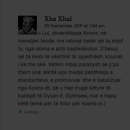
Xha Xhai
29 September 2011 at 1:54 am
Po mirë o Lul, zëvendësoje Koons, në
mendjen tënde, me ndonjë tjetër që ta shpif
ty, nga skena e artit bashkëkohor. S’besoj
që ta kesh të vështirë të zgjedhësh, klounët
i ke me okë. Vetëm mbaj parasysh se ç’po
them unë: është ulja madje përdhosja e
standardeve, e promovuar dhe e katalizuar
nga Koons-ët, që u hap rrugë këtyre të
kallëpit të Dylan-it. (Gjithsesi, nuk e hapa
këtë temë për të folur për Koons-in.)
Loading...