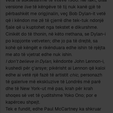
versione
live
të këngëve të tij nuk kanë gjë të
përbashkët me origjinalin, veç Bob Dylan-it vetë
që i këndon me zë të çjerrë dhe tek-tuk ndonjë
fjale që u kuptohet nga tekstet e dikurshme.
Cinikët do të thonin, në këto rrethana, se Dylan-i
po kopjonte vetveten; dhe jo pa të drejtë, sa
kohë që këngët e rikënduara edhe ishin të njëjta
me ato të vjetrat edhe nuk ishin.
I don’t believe in Dylan
, këndonte John Lennon-i,
kushedi për ç’arsye; pikërisht ai Lennon që kaloi
edhe ai vetë një fazë të artistit
chic
, personazh
të galerive më ekskluzive të Londrës më parë
dhe të New York-ut më pas, krah për krah
shoqes së vet të çuditshme Yoko Ono; por e
kapërceu shpejt.
Tek e fundit, edhe Paul McCartney ka shkruar