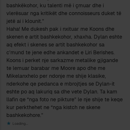
bashkëkohor, ku talenti më i çmuar dhe i
vlerësuar nga kritikët dhe connoisseurs duket të
jetë ai i klounit.”
Haha! Me dukesh pak i nxituar me Koons dhe
skenen e artit bashkekohor, xhaxha. Dylan eshte
aq efekt i skenes se artit bashkekohor sa
c’mund te jene edhe ankandet e Liri Berishes.
Koons i perket nje sarkazme metalike gjigande
te lemuar barabar me Moore apo dhe me
Mikelanxhelo per ndonje me shije klasike,
nderkohe qe pedanca e mbrojtjes se Dylan-it
eshte po aq lakuriq sa dhe vete Dylan. Ta kam
llafin qe “nga foto ne pikture” le nje shije te keqe
kur perkthehet ne “nga kistch ne skene
bashkekohore.”
Loading...