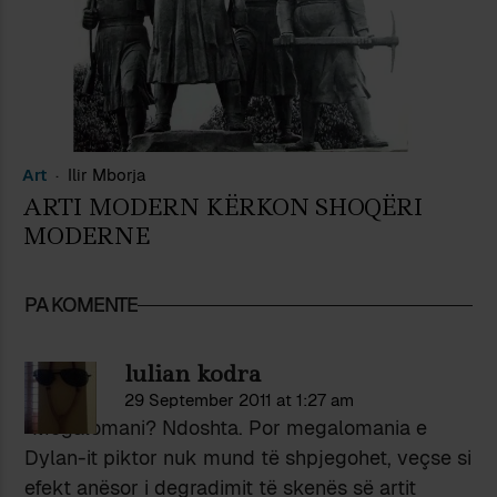
Art
Ilir Mborja
ARTI MODERN KËRKON SHOQËRI
MODERNE
PA KOMENTE
lulian kodra
29 September 2011 at 1:27 am
“Megalomani? Ndoshta. Por megalomania e
Dylan-it piktor nuk mund të shpjegohet, veçse si
efekt anësor i degradimit të skenës së artit