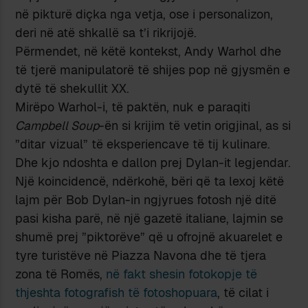
në pikturë diçka nga vetja, ose i personalizon,
deri në atë shkallë sa t’i rikrijojë.
Përmendet, në këtë kontekst, Andy Warhol dhe
të tjerë manipulatorë të shijes pop në gjysmën e
dytë të shekullit XX.
Mirëpo Warhol-i, të paktën, nuk e paraqiti
Campbell Soup
-ën si krijim të vetin origjinal, as si
”ditar vizual” të eksperiencave të tij kulinare.
Dhe kjo ndoshta e dallon prej Dylan-it legjendar.
Një koincidencë, ndërkohë, bëri që ta lexoj këtë
lajm për Bob Dylan-in ngjyrues fotosh një ditë
pasi kisha parë, në një gazetë italiane, lajmin se
shumë prej ”piktorëve” që u ofrojnë akuarelet e
tyre turistëve në Piazza Navona dhe të tjera
zona të Romës,
në fakt shesin fotokopje të
thjeshta fotografish të fotoshopuara
, të cilat i