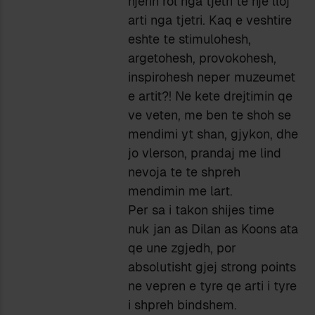
njerin rol nga tjetri te nje lloj
arti nga tjetri. Kaq e veshtire
eshte te stimulohesh,
argetohesh, provokohesh,
inspirohesh neper muzeumet
e artit?! Ne kete drejtimin qe
ve veten, me ben te shoh se
mendimi yt shan, gjykon, dhe
jo vlerson, prandaj me lind
nevoja te te shpreh
mendimin me lart.
Per sa i takon shijes time
nuk jan as Dilan as Koons ata
qe une zgjedh, por
absolutisht gjej strong points
ne vepren e tyre qe arti i tyre
i shpreh bindshem.