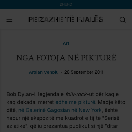
DHURO
Search
Art
for:
NGA FOTOJA NË PIKTURË
Ardian Vehbiu
28 September 2011
Bob Dylan-i, legjenda e
folk-rock
-ut për kaq e
kaq dekada, merret
edhe me pikturë
. Madje këto
ditë,
në Galerinë Gagosian në New York
, është
hapur një ekspozitë me kuadrot e tij të ”Serisë
aziatike”, që iu prezantua publikut si një ”ditar