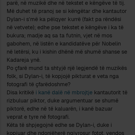
parë, në muzikë dhe në tekstet e këngëve të tij.
Më duhet të pranoj se si këngëtar dhe kantautor
Dylan-i s’më ka pëlqyer kurrë (fakt pa rëndësi
në vetvete); edhe pse tekstet e këngëve i ka të
bukura; madje aq sa ta futnin, vjet në mos
gabohem, në listën e kandidatëve për Nobelin
në letërsi, ku i kishin dhënë më shumë shanse se
Kadareja ynë.
Po çfarë mund ta shtyjë një legjendë të muzikës
folk, si Dylan-i, të kopjojë pikturat e veta nga
fotografi të çfarëdoshme?
Disa kritikë
i kanë dalë në mbrojtje
kantautorit të
rizbuluar piktor, duke argumentuar se shumë
piktorë, edhe në të kaluarën, i kanë bazuar
veprat e tyre në fotografi.
Këta të shpjegojnë edhe se Dylan-i, duke i
kopjuar dhe ndonjëherë ngjyrosur fotot, vendos