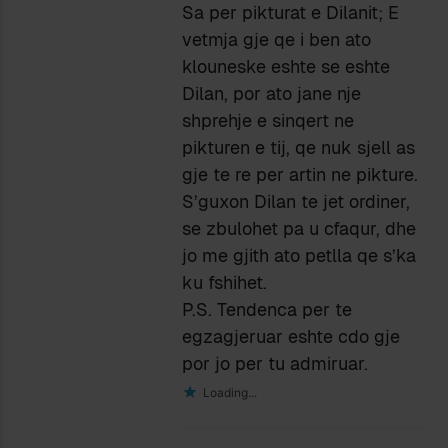
Sa per pikturat e Dilanit; E
vetmja gje qe i ben ato
klouneske eshte se eshte
Dilan, por ato jane nje
shprehje e sinqert ne
pikturen e tij, qe nuk sjell as
gje te re per artin ne pikture.
S’guxon Dilan te jet ordiner,
se zbulohet pa u cfaqur, dhe
jo me gjith ato petlla qe s’ka
ku fshihet.
P.S. Tendenca per te
egzagjeruar eshte cdo gje
por jo per tu admiruar.
Loading...