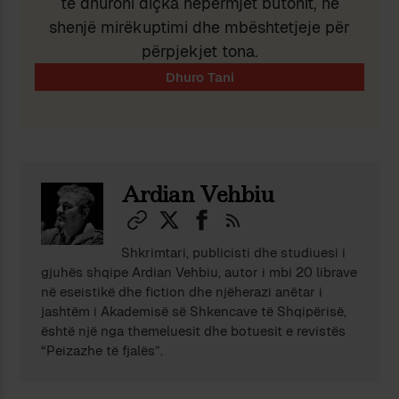
të dhuroni diçka nëpërmjet butonit, në
shenjë mirëkuptimi dhe mbështetjeje për
përpjekjet tona.
Ardian Vehbiu
Shkrimtari, publicisti dhe studiuesi i
gjuhës shqipe Ardian Vehbiu, autor i mbi 20 librave
në eseistikë dhe fiction dhe njëherazi anëtar i
jashtëm i Akademisë së Shkencave të Shqipërisë,
është një nga themeluesit dhe botuesit e revistës
“Peizazhe të fjalës”.