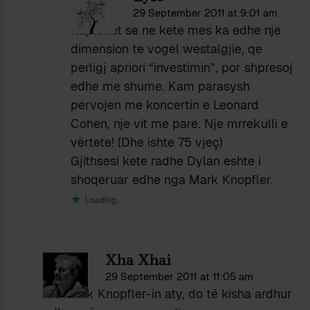
29 September 2011 at 9:01 am
Kuptohet se ne kete mes ka edhe nje
dimension te vogel westalgjie, qe
perligj apriori “investimin”, por shpresoj
edhe me shume. Kam parasysh
pervojen me koncertin e Leonard
Cohen, nje vit me pare. Nje mrrekulli e
vërtete! (Dhe ishte 75 vjeç)
Gjithsesi kete radhe Dylan eshte i
shoqeruar edhe nga Mark Knopfler.
Loading...
Xha Xhai
29 September 2011 at 11:05 am
Me Mark Knopfler-in aty, do të kisha ardhur