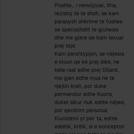
Poshte… i nenvijzuar, Xha,
rezistoj te te shoh, se kam
parasysh shkrime te fushes
se specialitetit te gjuhesis
dhe me gjere qe kam lexuar
prej teje.
Kam pershtypjen, se ndjesia
e kloun qe ke prej dike, ne
kete rast edhe prej Dilanit,
me gjen edhe mua ne te
njejtin krah, por duke
permendur edhe Koons,
duket sikur nuk eshte ndjesi,
por qendrim personal.
Klunizemi yt per ta, eshte
estetik, kritik, si e koncepton