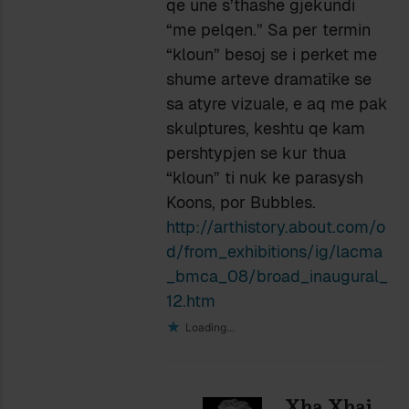
qe une s’thashe gjekundi
“me pelqen.” Sa per termin
“kloun” besoj se i perket me
shume arteve dramatike se
sa atyre vizuale, e aq me pak
skulptures, keshtu qe kam
pershtypjen se kur thua
“kloun” ti nuk ke parasysh
Koons, por Bubbles.
http://arthistory.about.com/o
d/from_exhibitions/ig/lacma
_bmca_08/broad_inaugural_
12.htm
Loading...
Xha Xhai