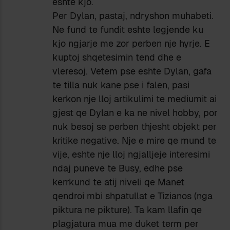
eshte kjo.
Per Dylan, pastaj, ndryshon muhabeti.
Ne fund te fundit eshte legjende ku
kjo ngjarje me zor perben nje hyrje. E
kuptoj shqetesimin tend dhe e
vleresoj. Vetem pse eshte Dylan, gafa
te tilla nuk kane pse i falen, pasi
kerkon nje lloj artikulimi te mediumit ai
gjest qe Dylan e ka ne nivel hobby, por
nuk besoj se perben thjesht objekt per
kritike negative. Nje e mire qe mund te
vije, eshte nje lloj ngjalljeje interesimi
ndaj puneve te Busy, edhe pse
kerrkund te atij niveli qe Manet
qendroi mbi shpatullat e Tizianos (nga
piktura ne pikture). Ta kam llafin qe
plagjatura mua me duket term per