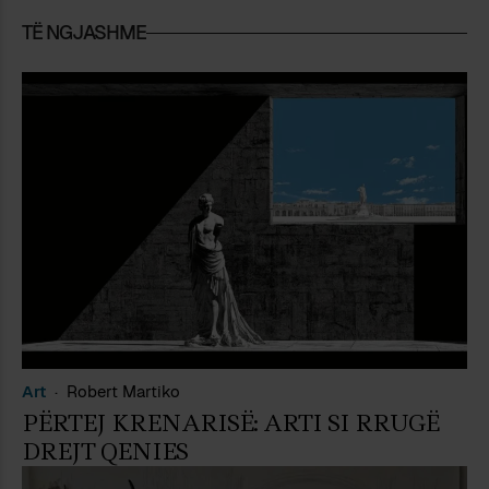
TË NGJASHME
Art
Robert Martiko
PËRTEJ KRENARISË: ARTI SI RRUGË
DREJT QENIES