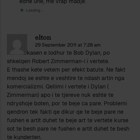
edhe unë, me vrap madje.
Loading...
elton
29 September 2011 at 7:28 am
Nen karkasen e lodhur te Bob Dylan, po
shkelqen Robert Zimmerman-i i vertete.
E thashe kete vetem per efekt batute. Ne fakt
mendoj se eshte e veshtire te ndash artin nga
komercializmi. Qellimi i vertete i Dylan (
Zimmerman) apo i te tjereve nuk eshte te
ndryshoje boten, por te beje ca pare. Problemi
qendron tek fakti qe dikur qe te beje pare ne
fushen e artit duhet te beje art te vertete kurse
sot te besh pare ne fushen e artit duhet te besh
te kunderten.