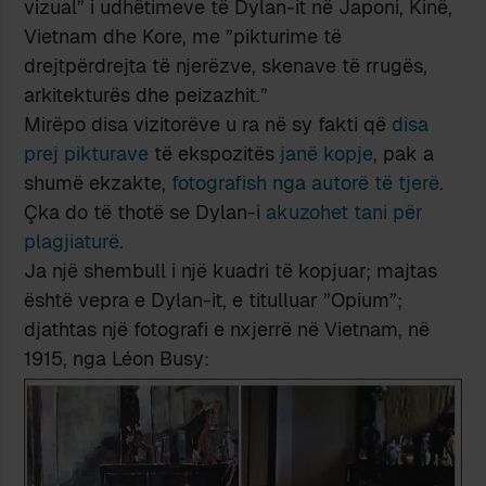
vizual” i udhëtimeve të Dylan-it në Japoni, Kinë,
Vietnam dhe Kore, me ”pikturime të
drejtpërdrejta të njerëzve, skenave të rrugës,
arkitekturës dhe peizazhit.”
Mirëpo disa vizitorëve u ra në sy fakti që
disa
prej pikturave
të ekspozitës
janë kopje
, pak a
shumë ekzakte,
fotografish nga autorë të tjerë
.
Çka do të thotë se Dylan-i
akuzohet tani për
plagjiaturë
.
Ja një shembull i një kuadri të kopjuar; majtas
është vepra e Dylan-it, e titulluar ”Opium”;
djathtas një fotografi e nxjerrë në Vietnam, në
1915, nga Léon Busy: