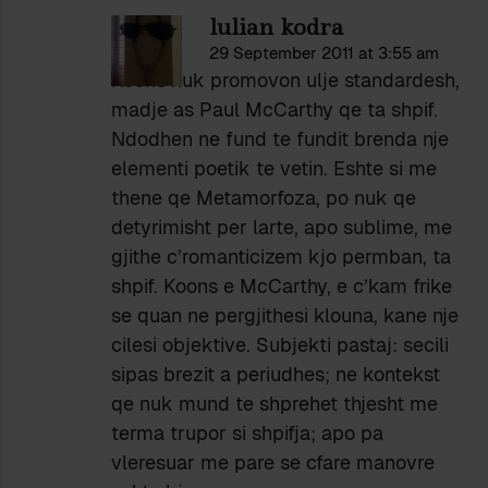
lulian kodra
29 September 2011 at 3:55 am
Koons nuk promovon ulje standardesh,
madje as Paul McCarthy qe ta shpif.
Ndodhen ne fund te fundit brenda nje
elementi poetik te vetin. Eshte si me
thene qe Metamorfoza, po nuk qe
detyrimisht per larte, apo sublime, me
gjithe c’romanticizem kjo permban, ta
shpif. Koons e McCarthy, e c’kam frike
se quan ne pergjithesi klouna, kane nje
cilesi objektive. Subjekti pastaj: secili
sipas brezit a periudhes; ne kontekst
qe nuk mund te shprehet thjesht me
terma trupor si shpifja; apo pa
vleresuar me pare se cfare manovre