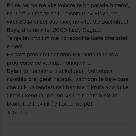
Po te bejme nje vije kohore te hit parade boteror,
ne vitet 70 me te shiturit ishin Pink Floyd, ne
vitet 80 Michael Jackson, ne vitet 90 Backstreet
Boys, dhe ne vitet 2000 Lady Gaga…..
Te njejtin zhvillim me kokeposhte kane dhe artet
e tjera.
Ne fakt problemi qendron tek budallallepsja
progresive qe ka kapur shoqerine.
Dylan, si manaxher i shkelqyer i vetvetes (
ndoshta prej genit hebraik) vazhdon te beje pare
dhe nuk ka rendesi se i ben me piktura apo duke
( mos ) kenduar per ndryshimin para bijve te
bllokut te Pekinit ( e lexuar ne ptf).
Loading...