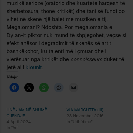
muzikë serioze (oratorio dhe kuartete harqesh të
sherbetosura, thonë kritikët) dhe tani së fundi po
vihet në skenë një balet me muzikën e tij.
Megalomani? Ndoshta. Por megalomania e
Dylan-it piktor nuk mund të shpjegohet, veçse si
efekt anësor i degradimit të skenës së artit
bashkëkohor, ku talenti më i çmuar dhe i
vlerësuar nga kritikët dhe
connoisseurs
duket të
jetë ai i
klounit
.
Ndaje:
UNË JAM NË SHUMË
VIA MARGUTTA (III)
GJENDJE
23 November 2016
4 April 2024
In "Udhëtime"
In "Art"