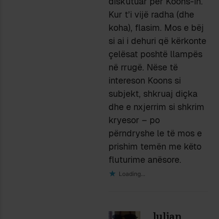
diskutuar për Koons-in.
Kur t’i vijë radha (dhe
koha), flasim. Mos e bëj
si ai i dehuri që kërkonte
çelësat poshtë llampës
në rrugë. Nëse të
intereson Koons si
subjekt, shkruaj diçka
dhe e nxjerrim si shkrim
kryesor – po
përndryshe le të mos e
prishim temën me këto
fluturime anësore.
Loading...
lulian