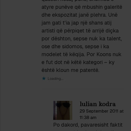
atyre punëve që mbushin galeritë
dhe ekspozitat janë plehra. Unë
jam gati t’ia jap një shans atij
artisti që përpiqet të arrijë diçka
por dështon, sepse nuk ka talent,
ose dhe sidomos, sepse i ka
modelet të këqija. Por Koons nuk
e fut dot në këtë kategori – ky
është kloun me patentë.
Loading...
lulian kodra
29 September 2011 at
11:38 am
Po dakord, pavaresisht faktit