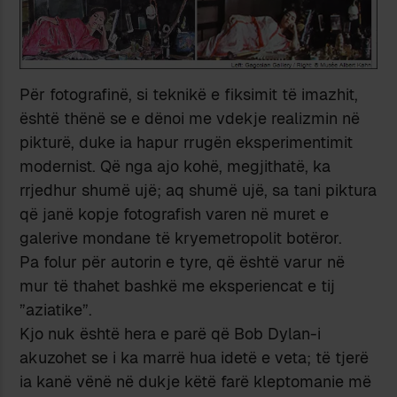
Për fotografinë, si teknikë e fiksimit të imazhit,
është thënë se e dënoi me vdekje realizmin në
pikturë, duke ia hapur rrugën eksperimentimit
modernist. Që nga ajo kohë, megjithatë, ka
rrjedhur shumë ujë; aq shumë ujë, sa tani piktura
që janë kopje fotografish varen në muret e
galerive mondane të kryemetropolit botëror.
Pa folur për autorin e tyre, që është varur në
mur të thahet bashkë me eksperiencat e tij
”aziatike”.
Kjo nuk është hera e parë që Bob Dylan-i
akuzohet se i ka marrë hua idetë e veta; të tjerë
ia kanë vënë në dukje këtë farë kleptomanie më