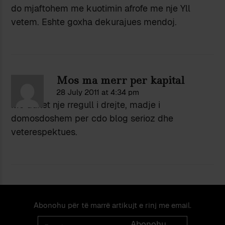
do mjaftohem me kuotimin afrofe me nje Yll
vetem. Eshte goxha dekurajues mendoj.
Mos ma merr per kapital
28 July 2011 at 4:34 pm
Me duket nje rregull i drejte, madje i
domosdoshem per cdo blog serioz dhe
veterespektues.
Abonohu për të marrë artikujt e rinj me email.
Email
Abonohu