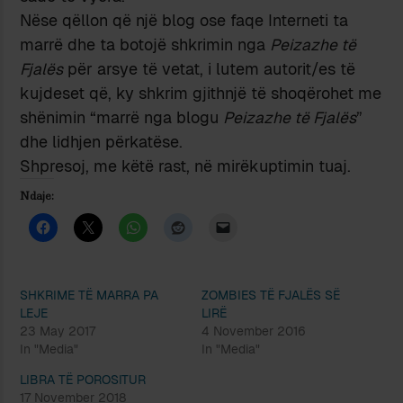
Nëse qëllon që një blog ose faqe Interneti ta
marrë dhe ta botojë shkrimin nga
Peizazhe të
Fjalës
për arsye të vetat, i lutem autorit/es të
kujdeset që, ky shkrim gjithnjë të shoqërohet me
shënimin “marrë nga blogu
Peizazhe të Fjalës
”
dhe lidhjen përkatëse.
Shpresoj, me këtë rast, në mirëkuptimin tuaj.
Ndaje:
SHKRIME TË MARRA PA
ZOMBIES TË FJALËS SË
LEJE
LIRË
23 May 2017
4 November 2016
In "Media"
In "Media"
LIBRA TË POROSITUR
17 November 2018