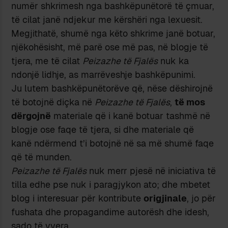
numër shkrimesh nga bashkëpunëtorë të çmuar,
të cilat janë ndjekur me kërshëri nga lexuesit.
Megjithatë, shumë nga këto shkrime janë botuar,
njëkohësisht, më parë ose më pas, në blogje të
tjera, me të cilat
Peizazhe të Fjalës
nuk ka
ndonjë lidhje, as marrëveshje bashkëpunimi.
Ju lutem bashkëpunëtorëve që, nëse dëshirojnë
të botojnë diçka në
Peizazhe të Fjalës
,
të mos
dërgojnë
materiale që i kanë botuar tashmë në
blogje ose faqe të tjera, si dhe materiale që
kanë ndërmend t’i botojnë në sa më shumë faqe
që të munden.
Peizazhe të Fjalës
nuk merr pjesë në iniciativa të
tilla edhe pse nuk i paragjykon ato; dhe mbetet
blog i interesuar për kontribute
origjinale
, jo për
fushata dhe propagandime autorësh dhe idesh,
sado të vyera.