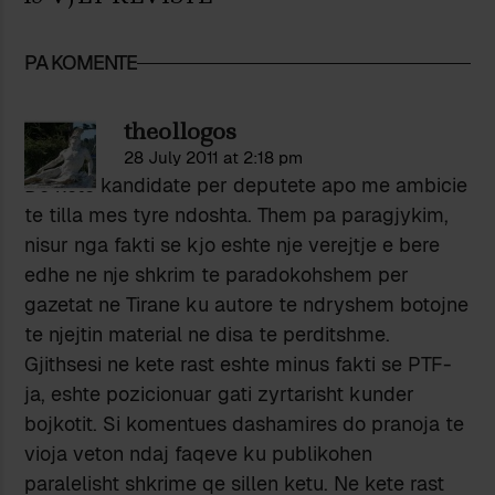
PA KOMENTE
theollogos
28 July 2011 at 2:18 pm
Do kete kandidate per deputete apo me ambicie
te tilla mes tyre ndoshta. Them pa paragjykim,
nisur nga fakti se kjo eshte nje verejtje e bere
edhe ne nje shkrim te paradokohshem per
gazetat ne Tirane ku autore te ndryshem botojne
te njejtin material ne disa te perditshme.
Gjithsesi ne kete rast eshte minus fakti se PTF-
ja, eshte pozicionuar gati zyrtarisht kunder
bojkotit. Si komentues dashamires do pranoja te
vioja veton ndaj faqeve ku publikohen
paralelisht shkrime qe sillen ketu. Ne kete rast