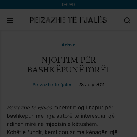
DHURO
Search
Admin
for:
NJOFTIM PËR
BASHKËPUNËTORËT
Peizazhe të fjalës
28 July 2011
Peizazhe të Fjalës
mbetet blog i hapur për
bashkëpunime nga autorë të interesuar, që
ndihen mirë në mjedisin e këtushëm.
Kohët e fundit, kemi botuar me kënaqësi një