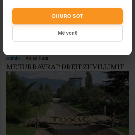
DHURO SOT
Më vonë
Admin
Anisa Kuqi
ME TURRAVRAP DREJT ZHVILLIMIT