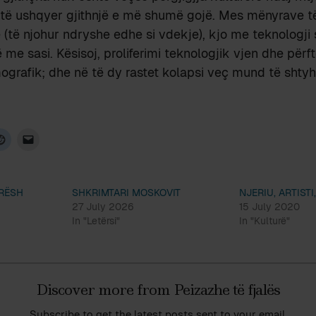
 të ushqyer gjithnjë e më shumë gojë. Mes mënyrave t
ë (të njohur ndryshe edhe si vdekje), kjo me teknologji
me sasi. Kësisoj, proliferimi teknologjik vjen dhe përft
mografik; dhe në të dy rastet kolapsi veç mund të shtyhe
ARËSH
SHKRIMTARI MOSKOVIT
NJERIU, ARTISTI,
27 July 2026
15 July 2020
In "Letërsi"
In "Kulturë"
Discover more from Peizazhe të fjalës
Subscribe to get the latest posts sent to your email.