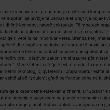
alizave krahasimtare, prapambetja është më i komplek
a nënkupton një lëvizje të përbashkët drejt një objektiv
 i dhënë konceptit natyrë vektoriale. Të mbetesh prapa,
ta ka kaluar, duke iu afruar më shumë se ti objektivit; 
ivat që ti vetë ia ke imponuar vetes. Brenda këtij meka
apësirë dhe hapësira në kohë, në vartësi të pozicionit 
kurrente në letërsinë fantashkencore dhe spekulative 
 ndëryjore; i përthyer zakonisht si traumë për njërën 
urën”. Meqë letërsia në fjalë është produkt i qytetëri
 metrin teknologjik, qytetërim i prapambetur është ai
ar është ai që “zbulon”; çfarë përfundon edhe në klish
epra që e kapërcejnë estetikën e zhanrit, si “Solaris” 
jeriut me oqeanin e arsyeshëm në planetin homonim nuk
formule, meqë planeti Solaris duket sikur operon në një 