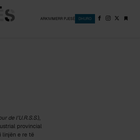
ARKIVI
MERR PJESË
DHURO
ur de l’U.R.S.S.
),
ustrial provincial
linjën e re të