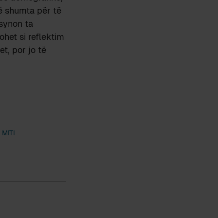
ë shumta për të
 synon ta
ohet si reflektim
t, por jo të
 MITI