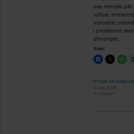
ose nevojës për
luftuar entropin
mposhtë cilësinë 
i proliferimit de
shmanget.
Ndaje:
DYZIME SH-KRIM-T
11 July 2018
In "Letërsi"