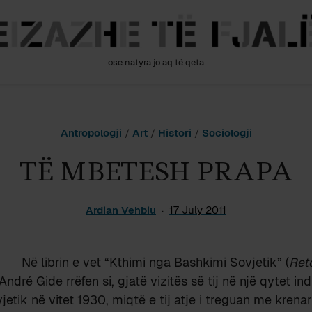
ose natyra jo aq të qeta
Antropologji
/
Art
/
Histori
/
Sociologji
TË MBETESH PRAPA
Ardian Vehbiu
17 July 2011
Në librin e vet “Kthimi nga Bashkimi Sovjetik” (
Reto
André Gide rrëfen si, gjatë vizitës së tij në një qytet ind
etik në vitet 1930, miqtë e tij atje i treguan me krenari 