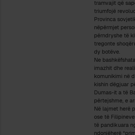
tramvajit që sapo
triumfojë revoluc
Provinca sovjet
nëpërmjet personi
përndryshe të ki
tregonte shoqër
dy botëve.
Ne bashkëfshata
imazhit dhe real
komunikimi në di
kishin dëgjuar p
Dumas-it a të Ba
përtejshme, e a
Në lajmet herë 
ose të Filipinev
të pandikuara ng
ndonjëherë “primi