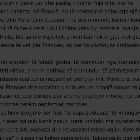
 kishin përuruar dhe pastaj i thanë: “një ditë, kur të
ioni proletar në Francë, do të ndërtojmë edhe atje një l
ike dhe Perëndimi Europian, në atë moment, komunikon
t të Gide-it vetë, i cili i lidhte këto dy realitete, madj
thëta. Me sa më kujtohet, shkrimtari nuk e gjeti dot gu
uesve të vet për Francën, as për ta vazhduar krahasim
rët e sotëm të fshatit global të dominuar nga komunik
iteti virtual e kemi pothuaj të pamundur të përfytyrojm
stancë realizohej nëpërmjet përfytyrimit. Punëtorët ru
ër Francën dhe ndoshta kishin lexuar ndonjë roman të 
lzac-ut; por Europa për shumë prej tyre mbetej një di
rritshme vetëm nëpërmjet mendjes.
pas here lexojmë për fise “të sapozbuluara” të xhung
e, njerëz që nuk kanë pasur kurrë kontakt me qytetërim
a kontakti, osmoza dhe kolonizimi teknologjik. Këto fi
tive” – sipas një kriteri eurocentrik, teknologjik ose e