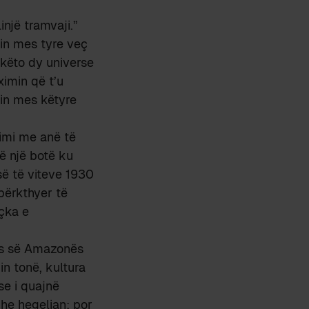
injë tramvaji.”
in mes tyre veç
e këto dy universe
ximin që t’u
in mes këtyre
imi me anë të
ë një botë ku
së të viteve 1930
përkthyer të
çka e
lës së Amazonës
in tonë, kultura
se i quajnë
dhe hegelian; por