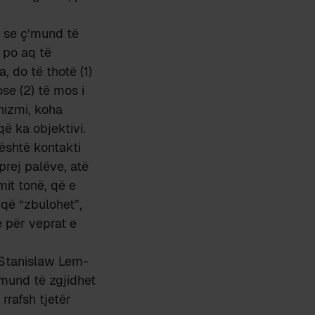
s se ç’mund të
i po aq të
 do të thotë (1)
ose (2) të mos i
nizmi, koha
që ka objektivi.
është kontakti
prej palëve, atë
mit tonë, që e
 që “zbulohet”,
é për veprat e
e Stanislaw Lem-
 mund të zgjidhet
rrafsh tjetër