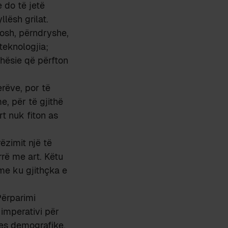
 do të jetë
lësh grilat.
osh, përndryshe,
teknologjia;
ohësie që përfton
erëve, por të
e, për të gjithë
t nuk fiton as
ëzimit një të
rë me art. Këtu
me ku gjithçka e
Përparimi
imperativi për
jes demografike,