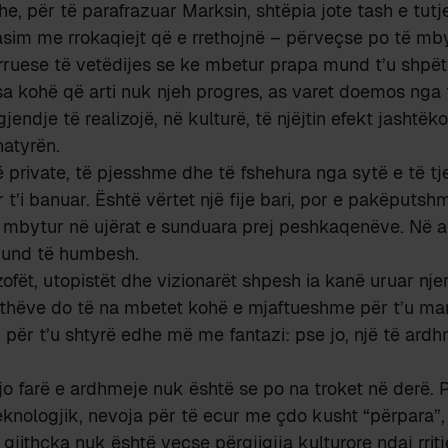
e, për të parafrazuar Marksin, shtëpia jote tash e tutje
asim me rrokaqiejt që e rrethojnë – përveçse po të mbyl
rruese të vetëdijes se ke mbetur prapa mund t’u shpët
 sa kohë që arti nuk njeh progres, as varet doemos nga 
endje të realizojë, në kulturë, të njëjtin efekt jashtëk
atyrën.
ë private, të pjesshme dhe të fshehura nga sytë e të tj
t’i banuar. Është vërtet një fije bari, por e pakëputshm
 mbytur në ujërat e sunduara prej peshkaqenëve. Në ar
mund të humbesh.
zofët, utopistët dhe vizionarët shpesh ia kanë uruar njer
ithëve do të na mbetet kohë e mjaftueshme për t’u mar
për t’u shtyrë edhe më me fantazi: pse jo, një të ardh
kjo farë e ardhmeje nuk është se po na troket në derë. 
nologjik, nevoja për të ecur me çdo kusht “përpara”, 
 gjithçka nuk është veçse përgjigjja kulturore ndaj rrit