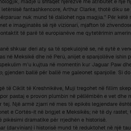
knologjik, madje u shfaqet njerëzve me atributet e një h
i letërsisë fantashkencore, Arthur Clarke, thotë diku se
ërparuar nuk mund të dallohet nga magjia.” Për këtë 
met e imagjinatës së një vizionari, mjafton të zhvendo
ntaktit të parë të europianëve me qytetërimin amerin
anë shkuar deri aty sa të spekulojnë se, në sytë e ve
as në Meksikë dhe në Perú, anijet e spanjollëve ishin p
pekulim m’u kujtua në momentin kur Jaguar Paw dhe fa
o
, gjenden ballë për ballë me galeonet spanjolle. Si do
ë të Ciklit të Kreshnikëve, Muji tregohet në fillim skep
, por pastaj e provon plumbin në pëllëmbën e vet dhe 
r tej. Një armë zjarri në mes të epikës legjendare ësh
net e Cortés-it në brigjet e Meksikës; në të dy rastet, 
ë pikësimi dramatike për rrjedhën e historisë.
ar (darvinian) i historisë mund të reduktohet në një taut