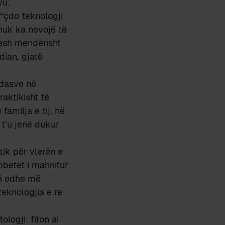
yu.
 “çdo teknologji
nuk ka nevojë të
sesh mendërisht
dian, gjatë
ndasve në
raktikisht të
milja e tij, në
 t’u jenë dukur
tik për vlerën e
mbetet i mahnitur
të edhe më
teknologjia e re
ologji: fiton ai