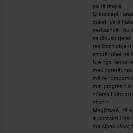
pa të drejtë.
Si koncept i an
duket. Vetë fjal
përbashkët; duke
se dikush tjetër 
realizosh objekt
shndërrohet në h
Një nga temat re
mes qytetërimeve
më të “prapambet
mat progresin me
ndërsa i përparu
zhanrit.
Megjithatë, në v
it, kontakti i n
dot sipas kësaj 