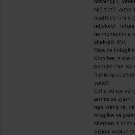
ontologjik, jote
Një tjetër autor 
mjaftueshëm e p
ndjekësh fluturi
në momentin e ko
shekullit XVI.
Disa psikologë k
Karaibet, e më p
padukshme. Ky s
filmin
Apocalypt
vallë?
Edhe në një këng
armës së zjarrit
nga vrima tej pë
magjike se galeo
shërben si shenj
Vizioni evolucion