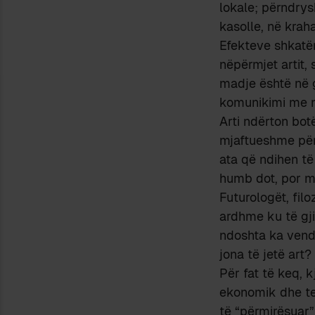
lokale; përndrysh
kasolle, në krah
Efekteve shkatë
nëpërmjet artit,
madje është në gj
komunikimi me n
Arti ndërton bot
mjaftueshme për 
ata që ndihen të
humb dot, por 
Futurologët, filo
ardhme ku të gj
ndoshta ka vend 
jona të jetë art?
Për fat të keq, 
ekonomik dhe tek
të “përmirësuar”