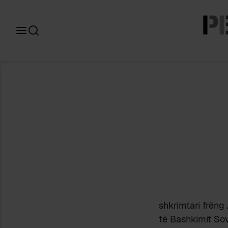
Search
for:
shkrimtari frëng 
të Bashkimit Sovj