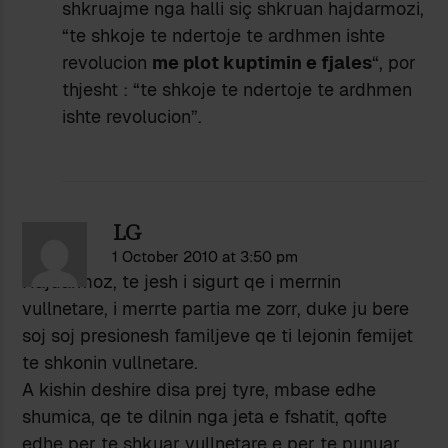
shkruajme nga halli siç shkruan hajdarmozi,
“te shkoje te ndertoje te ardhmen ishte
revolucion
me plot kuptimin e fjales
“, por
thjesht : “te shkoje te ndertoje te ardhmen
ishte revolucion”.
LG
1 October 2010 at 3:50 pm
Hajdarmoz, te jesh i sigurt qe i merrnin
vullnetare, i merrte partia me zorr, duke ju bere
soj soj presionesh familjeve qe ti lejonin femijet
te shkonin vullnetare.
A kishin deshire disa prej tyre, mbase edhe
shumica, qe te dilnin nga jeta e fshatit, qofte
edhe per te shkuar vullnetare e per te punuar