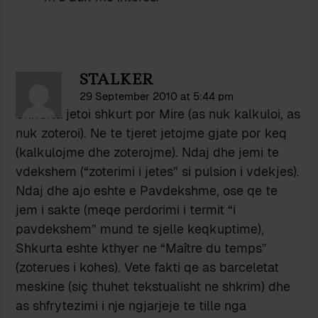
STALKER
29 September 2010 at 5:44 pm
Shkurta jetoi shkurt por Mire (as nuk kalkuloi, as
nuk zoteroi). Ne te tjeret jetojme gjate por keq
(kalkulojme dhe zoterojme). Ndaj dhe jemi te
vdekshem (“zoterimi i jetes” si pulsion i vdekjes).
Ndaj dhe ajo eshte e Pavdekshme, ose qe te
jem i sakte (meqe perdorimi i termit “i
pavdekshem” mund te sjelle keqkuptime),
Shkurta eshte kthyer ne “Maître du temps”
(zoterues i kohes). Vete fakti qe as barceletat
meskine (siç thuhet tekstualisht ne shkrim) dhe
as shfrytezimi i nje ngjarjeje te tille nga