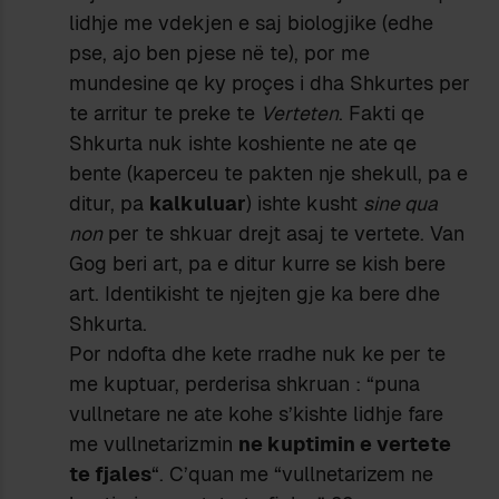
lidhje me vdekjen e saj biologjike (edhe
pse, ajo ben pjese në te), por me
mundesine qe ky proçes i dha Shkurtes per
te arritur te preke te
Verteten
. Fakti qe
Shkurta nuk ishte koshiente ne ate qe
bente (kaperceu te pakten nje shekull, pa e
ditur, pa
kalkuluar
) ishte kusht
sine qua
non
per te shkuar drejt asaj te vertete. Van
Gog beri art, pa e ditur kurre se kish bere
art. Identikisht te njejten gje ka bere dhe
Shkurta.
Por ndofta dhe kete rradhe nuk ke per te
me kuptuar, perderisa shkruan : “puna
vullnetare ne ate kohe s’kishte lidhje fare
me vullnetarizmin
ne kuptimin e vertete
te fjales
“. C’quan me “vullnetarizem ne