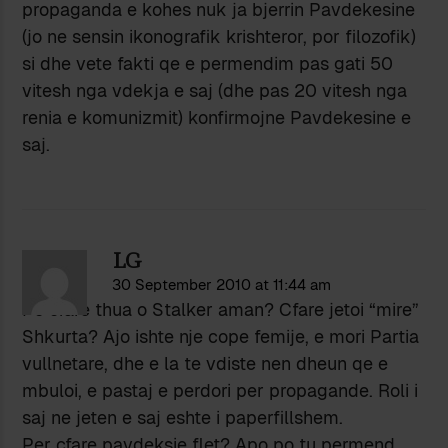
propaganda e kohes nuk ja bjerrin Pavdekesine
(jo ne sensin ikonografik krishteror, por filozofik)
si dhe vete fakti qe e permendim pas gati 50
vitesh nga vdekja e saj (dhe pas 20 vitesh nga
renia e komunizmit) konfirmojne Pavdekesine e
saj.
LG
30 September 2010 at 11:44 am
Po cfare thua o Stalker aman? Cfare jetoi “mire”
Shkurta? Ajo ishte nje cope femije, e mori Partia
vullnetare, dhe e la te vdiste nen dheun qe e
mbuloi, e pastaj e perdori per propagande. Roli i
saj ne jeten e saj eshte i paperfillshem.
Per cfare pavdeksie flet? Apo po tu permend