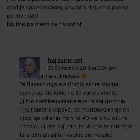
emri je i pavdekshem, pavarsisht qysh e pse te
permendet?
Na late pa mend qe ne sabah.
hajdarmozi
30 September 2010 at 3:04 pm
e mori partia vullnetare
Te flasesh nga e ardhmja eshte shume
perverse. Ne kohen e Shkurtes dhe te
gjithe bashkemoshatareve te saj qe vinin
nga hauret e lopeve, qe martoheshin qe ne
djep, qe vdisnin rreth te 40-va e ku di une
ca ta quaj ate lloj jete, te shkoje te ndertoje
te ardhmen ishte revolucion me plot