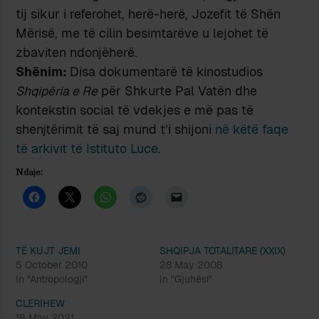
tij sikur i referohet, herë-herë, Jozefit të Shën
Mërisë, me të cilin besimtarëve u lejohet të
zbaviten ndonjëherë.
Shënim:
Disa dokumentarë të kinostudios
Shqipëria e Re
për Shkurte Pal Vatën dhe
kontekstin social të vdekjes e më pas të
shenjtërimit të saj mund t’i shijoni
në këtë faqe
të arkivit të Istituto Luce
.
Ndaje:
TË KUJT JEMI
SHQIPJA TOTALITARE (XXIX)
5 October 2010
28 May 2008
In "Antropologji"
In "Gjuhësi"
CLERIHEW
19 May 2021