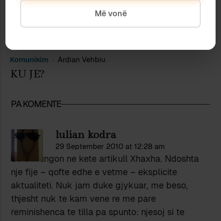
Më vonë
Komunikim
Ardian Vehbiu
KU JE?
PA KOMENTE
lulian kodra
29 September 2010 at 12:28 am
Se c’mungon ne kete artikull Xhaxha. Ndoshta
nje fije – qofte edhe e vetme – eksplicite
aktualiteti. Nuk jam duke gjykuar, me beso,
thjesht nuk te kam vene re me pare
reminishenca te tilla pa spunto: njesoj si te