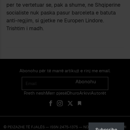
per te vertetuar se, pak a shume, ne Shqiperine
socialiste nuk paska pasur barceleta e batuta
anti-regjim, si gjetke ne Europen Lindore.
Trishtim i madh.
Abonohu për të marrë artikujt e rinj me email.
Email
Abonohu
Rreth nesh
Merr pjes​​ë​
Dhuro
Arkivi
Autorët
© PEIZAZHE TË FJALËS — ISSN 2475-1375 — NDALOHET RIPRODHIMI
Subscribe