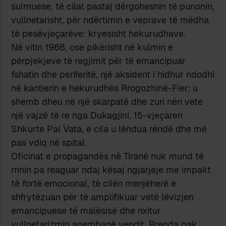
sulmuese, të cilat pastaj dërgoheshin të punonin,
vullnetarisht, për ndërtimin e veprave të mëdha
të pesëvjeçarëve: kryesisht hekurudhave.
Në vitin 1968, ose pikërisht në kulmin e
përpjekjeve të regjimit për të emancipuar
fshatin dhe periferitë, një aksident i hidhur ndodhi
në kantierin e hekurudhës Rrogozhinë-Fier: u
shemb dheu në një skarpatë dhe zuri nën vete
një vajzë të re nga Dukagjini, 15-vjeçaren
Shkurte Pal Vata, e cila u lëndua rëndë dhe më
pas vdiq në spital.
Oficinat e propagandës në Tiranë nuk mund të
rrinin pa reaguar ndaj kësaj ngjarjeje me impakt
të fortë emocional, të cilën menjëherë e
shfrytëzuan për të amplifikuar vetë lëvizjen
emancipuese të malësisë dhe nxitur
vullnetarizmin anembanë vendit. Brenda pak