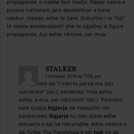
propagande, e trashe fare madje. Neper vepra e
punera vullnetare jane aksidentuar e kane
vdekur, mbase, edhe te tjere. Shkurtes i ra “fati”
te vdiste aksidentalisht dhe te zgjidhej si figure
propagande. Ajo eshte viktime, per mua.
STALKER
1 October 2010 at 7:05 pm
Po sigurisht qe “i merrte partia me zorr
vullnetare” (sic.), perderisa “rinia ashtu
eshte, e etur per ndryshim” (sic.). Pikerisht,
kete quajta
Ngjarje
ne mesazhin tim
pararendes,
Ngjarje
ku ben pjese edhe
shkuarja e saj ne hekurudhe, edhe vdekja e
saj fizike. Pra Pavdeksia e saj
nuk
ka aq