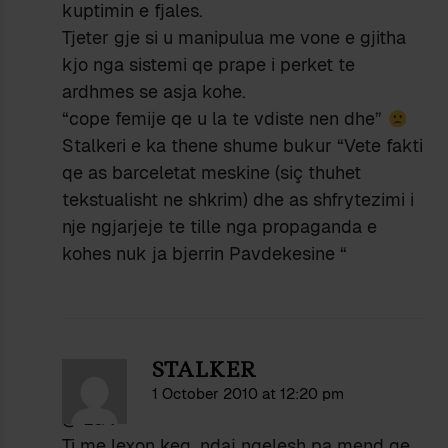
kuptimin e fjales.
Tjeter gje si u manipulua me vone e gjitha
kjo nga sistemi qe prape i perket te
ardhmes se asja kohe.
“cope femije qe u la te vdiste nen dhe”
Stalkeri e ka thene shume bukur “Vete fakti
qe as barceletat meskine (siç thuhet
tekstualisht ne shkrim) dhe as shfrytezimi i
nje ngjarjeje te tille nga propaganda e
kohes nuk ja bjerrin Pavdekesine “
STALKER
1 October 2010 at 12:20 pm
@ LG :
Ti me lexon keq, ndaj ngelesh pa mend qe