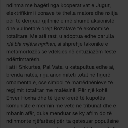
ndihma me bagëti nga kooperativat e Jugut,
elektrifikimi i zonave të thella malore dhe nxitja
për të dërguar gjithnjë e më shumë aksionistë
dhe vullnetarë drejt Rozafave të ekonomisë
totalitare. Me atë rast, u adoptua edhe parulla
një bie mijëra ngrihen
, si shprehje lakonike e
metamorfozës së vdekjes në entuziazëm feste
ndërtimtarësh.
I ati i Shkurtes, Pal Vata, u katapultua edhe ai,
brenda natës, nga anonimiteti total në figurë
ornamentale, ose simbol të marrëdhënieve të
regjimit totalitar me malësinë. Për një kohë,
Enver Hoxha dhe të tjerë krerë të kupolës
komuniste e merrnin me vete në tribunat dhe e
mbanin afër, duke menduar se ky afrim do të
ndihmonte njëfarësoj për ta qetësuar popullsinë