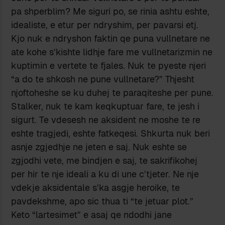
pa shperblim? Me siguri po, se rinia ashtu eshte,
idealiste, e etur per ndryshim, per pavarsi etj.
Kjo nuk e ndryshon faktin qe puna vullnetare ne
ate kohe s’kishte lidhje fare me vullnetarizmin ne
kuptimin e vertete te fjales. Nuk te pyeste njeri
“a do te shkosh ne pune vullnetare?” Thjesht
njoftoheshe se ku duhej te paraqiteshe per pune.
Stalker, nuk te kam keqkuptuar fare, te jesh i
sigurt. Te vdesesh ne aksident ne moshe te re
eshte tragjedi, eshte fatkeqesi. Shkurta nuk beri
asnje zgjedhje ne jeten e saj. Nuk eshte se
zgjodhi vete, me bindjen e saj, te sakrifikohej
per hir te nje ideali a ku di une c’tjeter. Ne nje
vdekje aksidentale s’ka asgje heroike, te
pavdekshme, apo sic thua ti “te jetuar plot.”
Keto “lartesimet” e asaj qe ndodhi jane