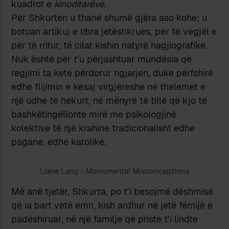
kuadrot e
kinoditarëve
.
Për Shkurten u thanë shumë gjëra aso kohe; u
botuan artikuj e libra jetëshkrues, për të vegjël e
për të rritur, të cilat kishin natyrë hagjiografike.
Nuk është për t’u përjashtuar mundësia që
regjimi ta ketë përdorur ngjarjen, duke përfshirë
edhe flijimin e kësaj virgjëreshe në thelemet e
një udhe të hekurt, në mënyrë të tillë që kjo të
bashkëtingëllonte mirë me psikologjinë
kolektive të një krahine tradicionalisht edhe
pagane, edhe katolike.
Liane Lang - Monumental Misconceptions
Më anë tjetër, Shkurta, po t’i besojmë dëshmisë
që ia bart vetë emri, kish ardhur në jetë fëmijë e
padëshiruar, në një familje që priste t’i lindte