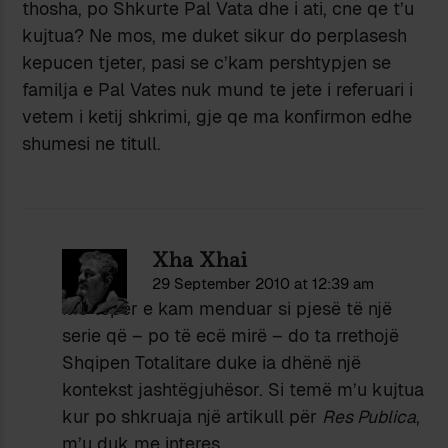
thosha, po Shkurte Pal Vata dhe i ati, cne qe t’u
kujtua? Ne mos, me duket sikur do perplasesh
kepucen tjeter, pasi se c’kam pershtypjen se
familja e Pal Vates nuk mund te jete i referuari i
vetem i ketij shkrimi, gje qe ma konfirmon edhe
shumesi ne titull.
Xha Xhai
29 September 2010 at 12:39 am
Më tepër e kam menduar si pjesë të një
serie që – po të ecë mirë – do ta rrethojë
Shqipen Totalitare duke ia dhënë një
kontekst jashtëgjuhësor. Si temë m’u kujtua
kur po shkruaja një artikull për
Res Publica
,
m’u duk me interes.