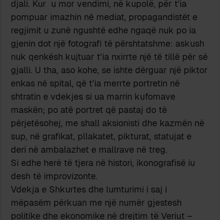
djali. Kur u mor vendimi, në kupolë, për t’ia
pompuar imazhin në mediat, propagandistët e
regjimit u zunë ngushtë edhe ngaqë nuk po ia
gjenin dot një fotografi të përshtatshme: askush
nuk qenkësh kujtuar t’ia nxirrte një të tillë për së
gjalli. U tha, aso kohe, se ishte dërguar një piktor
enkas në spital, që t’ia merrte portretin në
shtratin e vdekjes si ua marrin kufomave
maskën; po atë portret që pastaj do të
përjetësohej, me shall aksionisti dhe kazmën në
sup, në grafikat, pllakatet, pikturat, statujat e
deri në ambalazhet e mallrave në treg.
Si edhe herë të tjera në histori, ikonografisë iu
desh të improvizonte.
Vdekja e Shkurtes dhe lumturimi i saj i
mëpasëm përkuan me një numër gjestesh
politike dhe ekonomike në drejtim të Veriut –