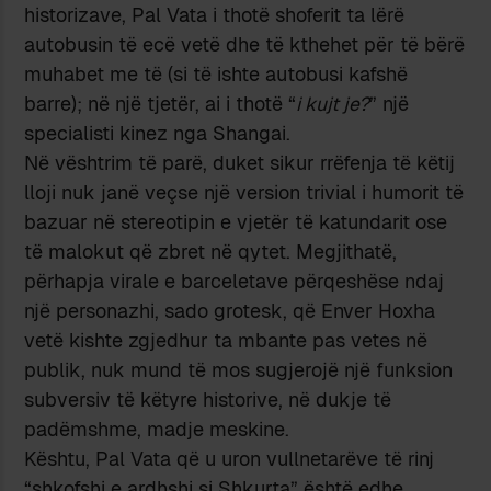
historizave, Pal Vata i thotë shoferit ta lërë
autobusin të ecë vetë dhe të kthehet për të bërë
muhabet me të (si të ishte autobusi kafshë
barre); në një tjetër, ai i thotë “
i kujt je?
” një
specialisti kinez nga Shangai.
Në vështrim të parë, duket sikur rrëfenja të këtij
lloji nuk janë veçse një version trivial i humorit të
bazuar në stereotipin e vjetër të katundarit ose
të malokut që zbret në qytet. Megjithatë,
përhapja virale e barceletave përqeshëse ndaj
një personazhi, sado grotesk, që Enver Hoxha
vetë kishte zgjedhur ta mbante pas vetes në
publik, nuk mund të mos sugjerojë një funksion
subversiv të këtyre historive, në dukje të
padëmshme, madje meskine.
Kështu, Pal Vata që u uron vullnetarëve të rinj
“shkofshi e ardhshi si Shkurta” është edhe