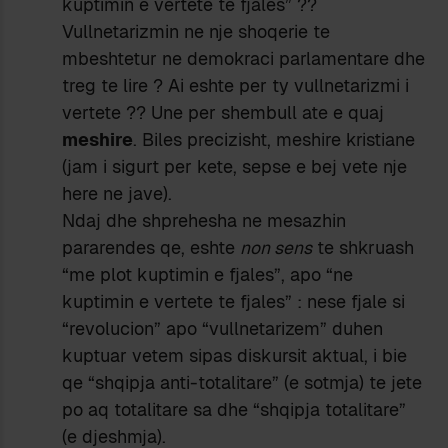
kuptimin e vertete te fjales” ??
Vullnetarizmin ne nje shoqerie te
mbeshtetur ne demokraci parlamentare dhe
treg te lire ? Ai eshte per ty vullnetarizmi i
vertete ?? Une per shembull ate e quaj
meshire
. Biles precizisht, meshire kristiane
(jam i sigurt per kete, sepse e bej vete nje
here ne jave).
Ndaj dhe shprehesha ne mesazhin
pararendes qe, eshte
non sens
te shkruash
“me plot kuptimin e fjales”, apo “ne
kuptimin e vertete te fjales” : nese fjale si
“revolucion” apo “vullnetarizem” duhen
kuptuar vetem sipas diskursit aktual, i bie
qe “shqipja anti-totalitare” (e sotmja) te jete
po aq totalitare sa dhe “shqipja totalitare”
(e djeshmja).