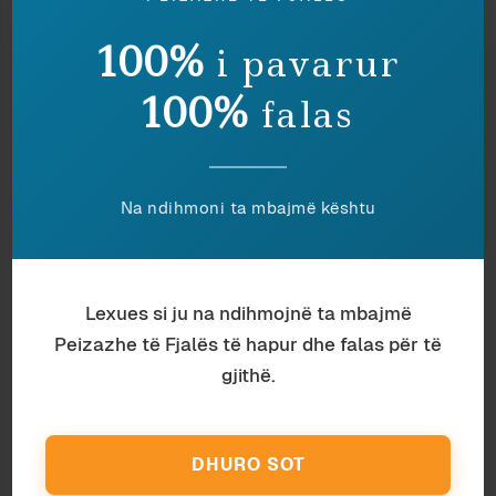
100%
i pavarur
100%
falas
Na ndihmoni ta mbajmë kështu
Histori
Arber Shtëmbari
BURRI QË ECTE
Lexues si ju na ndihmojnë ta mbajmë
Peizazhe të Fjalës të hapur dhe falas për të
gjithë.
DHURO SOT