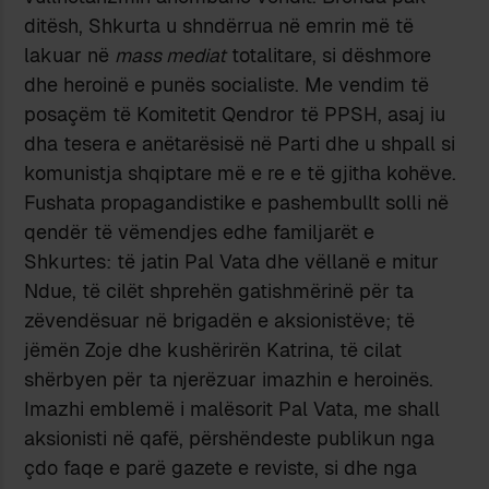
ditësh, Shkurta u shndërrua në emrin më të
lakuar në
mass mediat
totalitare, si dëshmore
dhe heroinë e punës socialiste. Me vendim të
posaçëm të Komitetit Qendror të PPSH, asaj iu
dha tesera e anëtarësisë në Parti dhe u shpall si
komunistja shqiptare më e re e të gjitha kohëve.
Fushata propagandistike e pashembullt solli në
qendër të vëmendjes edhe familjarët e
Shkurtes: të jatin Pal Vata dhe vëllanë e mitur
Ndue, të cilët shprehën gatishmërinë për ta
zëvendësuar në brigadën e aksionistëve; të
jëmën Zoje dhe kushërirën Katrina, të cilat
shërbyen për ta njerëzuar imazhin e heroinës.
Imazhi emblemë i malësorit Pal Vata, me shall
aksionisti në qafë, përshëndeste publikun nga
çdo faqe e parë gazete e reviste, si dhe nga