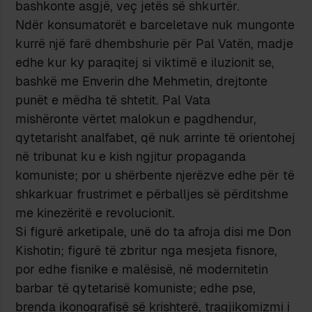
bashkonte asgjë, veç jetës së shkurtër.
Ndër konsumatorët e barceletave nuk mungonte
kurrë një farë dhembshurie për Pal Vatën, madje
edhe kur ky paraqitej si viktimë e iluzionit se,
bashkë me Enverin dhe Mehmetin, drejtonte
punët e mëdha të shtetit. Pal Vata
mishëronte vërtet malokun e pagdhendur,
qytetarisht analfabet, që nuk arrinte të orientohej
në tribunat ku e kish ngjitur propaganda
komuniste; por u shërbente njerëzve edhe për të
shkarkuar frustrimet e përballjes së përditshme
me kinezëritë e revolucionit.
Si figurë arketipale, unë do ta afroja disi me Don
Kishotin; figurë të zbritur nga mesjeta fisnore,
por edhe fisnike e malësisë, në modernitetin
barbar të qytetarisë komuniste; edhe pse,
brenda ikonografisë së krishterë, tragjikomizmi i