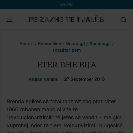
DHURO
Search
Histori
/
Komunikim
/
Nostalgji
/
Sociologji
/
for:
Totalitarizëm
ETËR DHE BIJA
Ardian Vehbiu
27 September 2010
Brenda epikës së totalitarizmit shqiptar, vitet
1960 mbahen mend si vite të
“revolucionarizimit” të jetës së vendit – me çka
kuptohej, ndër të tjera, kolektivizimi i bujqësisë,