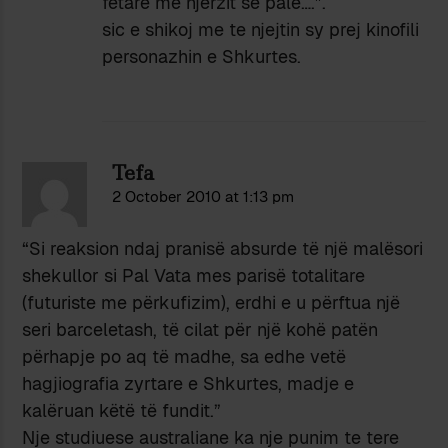
fetare me njerzit se pale….”.
sic e shikoj me te njejtin sy prej kinofili
personazhin e Shkurtes.
Tefa
2 October 2010 at 1:13 pm
*****
“Si reaksion ndaj pranisë absurde të një malësori
shekullor si Pal Vata mes parisë totalitare
(futuriste me përkufizim), erdhi e u përftua një
seri barceletash, të cilat për një kohë patën
përhapje po aq të madhe, sa edhe vetë
hagjiografia zyrtare e Shkurtes, madje e
kalëruan këtë të fundit.”
Nje studiuese australiane ka nje punim te tere