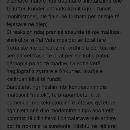
e zonave malore nga traumat e shfetarizimit dhe
të luftës kundër patriarkalizmit (kjo e fundit
manifestohej, bie fjala, në fushata për prishje të
fejesave në djep).
Si reaksion ndaj pranisë absurde të një malësori
shekullor si Pal Vata mes parisë totalitare
(futuriste me përkufizim), erdhi e u përftua një
seri barceletash, të cilat për një kohë patën
përhapje po aq të madhe, sa edhe vetë
hagjiografia zyrtare e Shkurtes, madje e
kalëruan këtë të fundit.
Barceletat ngriheshin mbi kontrastin midis
malësorit “malok”, të prapambetur e të
pamësuar me teknologjinë e jetesës qytetare
nga njëra anë dhe modernitetin nga ana tjetër;
kontrast të cilin heroi i barcaletave nuk arrinte
dot ta rrokte e ta sundonte. Kështu, në një prej