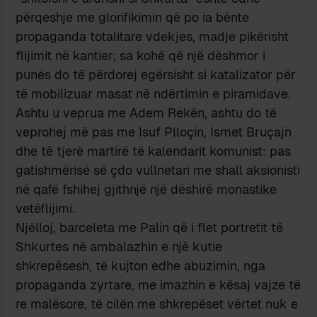
përqeshje me glorifikimin që po ia bënte
propaganda totalitare vdekjes, madje pikërisht
flijimit në kantier; sa kohë që një dëshmor i
punës do të përdorej egërsisht si katalizator për
të mobilizuar masat në ndërtimin e piramidave.
Ashtu u veprua me Adem Rekën, ashtu do të
veprohej më pas me Isuf Plloçin, Ismet Bruçajn
dhe të tjerë martirë të kalendarit komunist: pas
gatishmërisë së çdo vullnetari me shall aksionisti
në qafë fshihej gjithnjë një dëshirë monastike
vetëflijimi.
Njëlloj, barceleta me Palin që i flet portretit të
Shkurtes në ambalazhin e një kutie
shkrepësesh, të kujton edhe abuzimin, nga
propaganda zyrtare, me imazhin e kësaj vajze të
re malësore, të cilën me shkrepëset vërtet nuk e