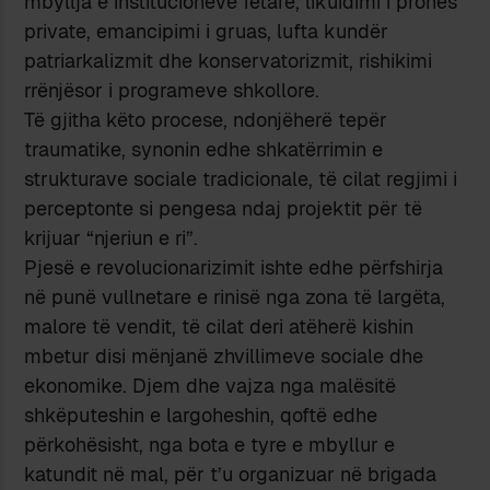
mbyllja e institucioneve fetare, likuidimi i pronës
private, emancipimi i gruas, lufta kundër
patriarkalizmit dhe konservatorizmit, rishikimi
rrënjësor i programeve shkollore.
Të gjitha këto procese, ndonjëherë tepër
traumatike, synonin edhe shkatërrimin e
strukturave sociale tradicionale, të cilat regjimi i
perceptonte si pengesa ndaj projektit për të
krijuar “njeriun e ri”.
Pjesë e revolucionarizimit ishte edhe përfshirja
në punë vullnetare e rinisë nga zona të largëta,
malore të vendit, të cilat deri atëherë kishin
mbetur disi mënjanë zhvillimeve sociale dhe
ekonomike. Djem dhe vajza nga malësitë
shkëputeshin e largoheshin, qoftë edhe
përkohësisht, nga bota e tyre e mbyllur e
katundit në mal, për t’u organizuar në brigada