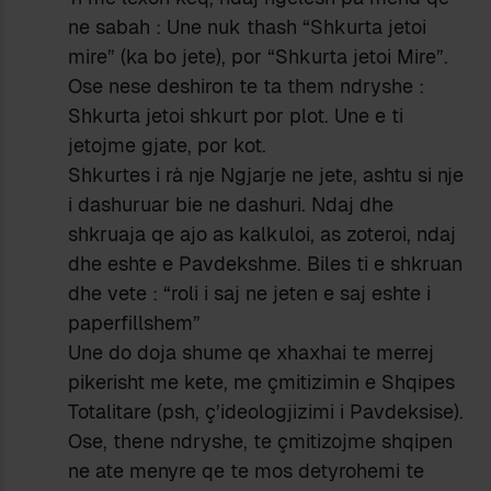
ne sabah : Une nuk thash “Shkurta jetoi
mire” (ka bo jete), por “Shkurta jetoi Mire”.
Ose nese deshiron te ta them ndryshe :
Shkurta jetoi shkurt por plot. Une e ti
jetojme gjate, por kot.
Shkurtes i rà nje Ngjarje ne jete, ashtu si nje
i dashuruar bie ne dashuri. Ndaj dhe
shkruaja qe ajo as kalkuloi, as zoteroi, ndaj
dhe eshte e Pavdekshme. Biles ti e shkruan
dhe vete : “roli i saj ne jeten e saj eshte i
paperfillshem”
Une do doja shume qe xhaxhai te merrej
pikerisht me kete, me çmitizimin e Shqipes
Totalitare (psh, ç’ideologjizimi i Pavdeksise).
Ose, thene ndryshe, te çmitizojme shqipen
ne ate menyre qe te mos detyrohemi te