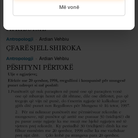
Më vonë
Letërsi
Ardian Vehbiu
ATRIBUIME
Antropologji
Ardian Vehbiu
ÇFARË SJELL SHIROKA
Antropologji
Ardian Vehbiu
PËSHTYNI PËRTOKË