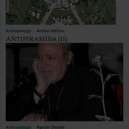
Antropologji
Ardian Vehbiu
ANTIPIRAMIDA (II)
Antropologji
Rando Devole