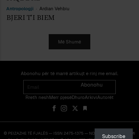
Antropologji
Ardian Vehbiu
BJERI T’I BIEM
Më Shumë
Abonohu për të marrë artikujt e rinj me email.
Email
Abonohu
Rreth nesh
Merr pjes​​ë​
Dhuro
Arkivi
Autorët
© PEIZAZHE TË FJALËS — ISSN 2475-1375 — NDALOHET RIPRODHIMI
Subscribe