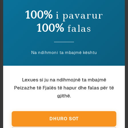
Antropologji
Ardian Vehbiu
100%
i pavarur
KOLONELI KA KUJT T’I SHKRUAJË
100%
falas
Sociologji
Endri
PUSHTETI I SIMULIMEVE
Admin
Rando Devole
REPORTAZH NË PLAZH (III)
Na ndihmoni ta mbajmë kështu
Histori
Doan Dani
ARBËRESHËT – NGA HISTORIA NË
IDEOLOGJI
Lexues si ju na ndihmojnë ta mbajmë
Peizazhe të Fjalës të hapur dhe falas për të
gjithë.
DHURO SOT