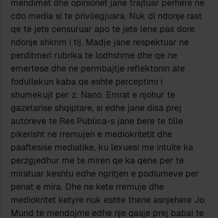
mendimet dhe opinionet jane trajtuar perhere ne
cdo media si te privilegjuara. Nuk di ndonje rast
qe te jete censuruar apo te jete lene pas dore
ndonje shkrim i tij. Madje jane respektuar ne
perditmeri rubrika te lodhshme dhe qe ne
emertese dhe ne permbajtje reflektonin ate
fodullekun kaba qe eshte perceptimi i
shumekujt per z. Nano. Emrat e njohur te
gazetarise shqiptare, si edhe jane disa prej
autoreve te Res Publica-s jane bere te tille
pikerisht ne rremujen e mediokritetit dhe
paaftesise mediatike, ku lexuesi me intuite ka
perzgjedhur me te miren qe ka qene per te
miratuar keshtu edhe ngritjen e podiumeve per
penat e mira. Dhe ne kete rremuje dhe
mediokritet ketyre nuk eshte thene asnjehere Jo.
Mund te mendojme edhe nje qasje prej babai te