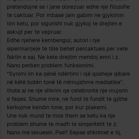
pretendojne se i jane dorezuar edhe nje filozofie
te caktuar. Por mbase jam gabim ne gjykimin
tim ketu, por sigurisht nuk gjykoj te drejten e
askujt per te vepruar.
Edhe njehere kembengul; autori i nje
sipermarrjeje te tille behet percaktues per vete
faktin e saj. Ne kete drejtim mendoj emri i z.
Nano perben problem funksionimi.
“Synimi im ka qënë ndërtimi i një qosheje qibare
në këtë botën tonë të rrëmujshme mediatike”,
thote ai ne nje shkrim qe celebronte nje mujorin
e faqes. Shume mire, ne fund te fundit te gjithe
kerkojme kendin tone, por kur plakemi.
Une nuk mund te mos them se ketu ka nje
problem shume te madh te sinqeritetit te z.
Nano me lexuesin. Pse? Sepse shkrimet e tij,