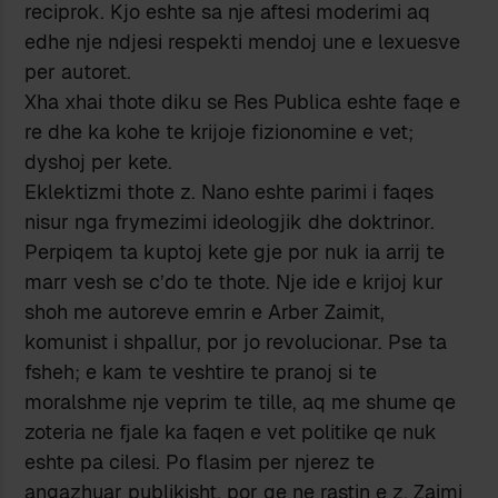
reciprok. Kjo eshte sa nje aftesi moderimi aq
edhe nje ndjesi respekti mendoj une e lexuesve
per autoret.
Xha xhai thote diku se Res Publica eshte faqe e
re dhe ka kohe te krijoje fizionomine e vet;
dyshoj per kete.
Eklektizmi thote z. Nano eshte parimi i faqes
nisur nga frymezimi ideologjik dhe doktrinor.
Perpiqem ta kuptoj kete gje por nuk ia arrij te
marr vesh se c’do te thote. Nje ide e krijoj kur
shoh me autoreve emrin e Arber Zaimit,
komunist i shpallur, por jo revolucionar. Pse ta
fsheh; e kam te veshtire te pranoj si te
moralshme nje veprim te tille, aq me shume qe
zoteria ne fjale ka faqen e vet politike qe nuk
eshte pa cilesi. Po flasim per njerez te
angazhuar publikisht, por qe ne rastin e z. Zaimi