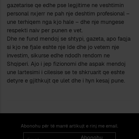
gazetarise qe edhe pse legjitime ne veshtimin
personal nxjerr ne pah nje deshtim profesional –
une terhiqem nga kjo hale – dhe nje mungese
respekti naiv per punen e vet.
Dhe ne fund mendoj se shtypi, gazeta, apo faqja
si kjo ne fjale eshte nje Ide dhe jo vetem nje
investim, sikurse edhe ndodh rendom ne
Shqiperi. Ajo i jep fizionomi dhe aspak mendoj
une lartesimi i cilesise se te shkruarit qe eshte
detyre e gjithkujt qe ulet dhe i hyn kesaj pune.
Abonohu për të marrë artikujt e rinj me email.
Email
Abonohu