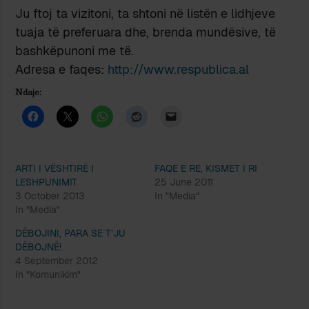
Ju ftoj ta vizitoni, ta shtoni në listën e lidhjeve
tuaja të preferuara dhe, brenda mundësive, të
bashkëpunoni me të.
Adresa e faqes:
http://www.respublica.al
Ndaje:
ARTI I VËSHTIRË I
FAQE E RE, KISMET I RI
LESHPUNIMIT
25 June 2011
3 October 2013
In "Media"
In "Media"
DËBOJINI, PARA SE T’JU
DËBOJNË!
4 September 2012
In "Komunikim"