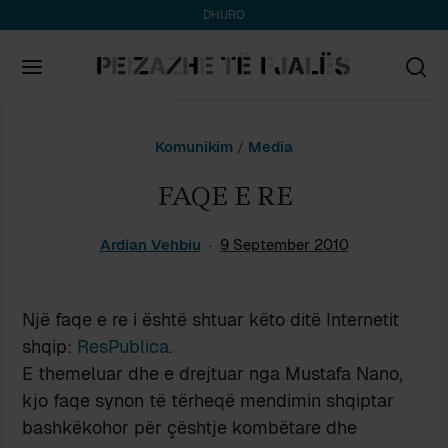
DHURO
Search
Komunikim
/
Media
for:
FAQE E RE
Ardian Vehbiu
9 September 2010
Një faqe e re i është shtuar këto ditë Internetit
shqip:
ResPublica
.
E themeluar dhe e drejtuar nga Mustafa Nano,
kjo faqe synon të tërheqë mendimin shqiptar
bashkëkohor për çështje kombëtare dhe