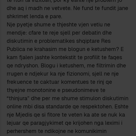
dhe aq i madh ne vetvete. Ne fund te fundit jane
shkrimet lenda e pare.
Nje pyetje shume e thjeshte vjen vetiu ne
mendje: cfare te reje sjell per debatin dhe
diskutimin e problematikes shqiptare Res
Publica ne krahasim me blogun e ketushem? E
kam fjalen jashte kontekstit te profilit te faqes
qe ndryshon. Blogu i ketushem, me filtrimin dhe
rrugen e ndjekur ka nje fizionomi, sjell ne nje
frekuence te caktuar komentues te rinj qe
thyejne monotonine e pseudonimeve te
“thinjura” dhe per me shume stimulon diskutimin
online mbi disa standarde qe respektohen. Eshte
nje Mjedis qe si fitore te veten ka ate se nuk ka
lejuar qe paragjykimet qe krijohen nga leximi i
perhershem te ndikojne ne komunikimin