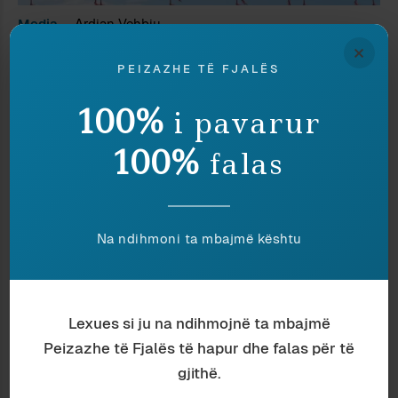
Media
Ardian Vehbiu
FAKTOID
×
PEIZAZHE TË FJALËS
PA KOMENTE
100%
i pavarur
100%
falas
Albi
9 September 2010 at 1:32 pm
Urime per kete sipermarrje te re ne fushen e
Gazetarise. Le te shpresojme se do jete vertete
Na ndihmoni ta mbajmë kështu
nje faqe e re.
Lexues si ju na ndihmojnë ta mbajmë
Peizazhe të Fjalës të hapur dhe falas për të
flo
gjithë.
11 September 2010 at 4:13 am
Pyetje(pikante) nga salla: