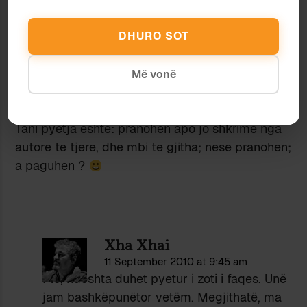
Kur shkova tek info; rreth nesh, lexova qe faqja
do kete shkrime vetem nga autoret, emrat e te
DHURO SOT
cileve jane shkruar ne te djathte te ekranit,
ndersa ne nje vend tjeter, thuhej se pranoheshin
Më vonë
shkrime nga autore te tjere kundrejt nje
shperblimi te caktuar.
Tani pyetja eshte: pranohen apo jo shkrime nga
autore te tjere, dhe mbi te gjitha; nese pranohen;
a paguhen ?
Xha Xhai
11 September 2010 at 9:45 am
Flo, ndoshta duhet pyetur i zoti i faqes. Unë
jam bashkëpunëtor vetëm. Megjithatë, ma