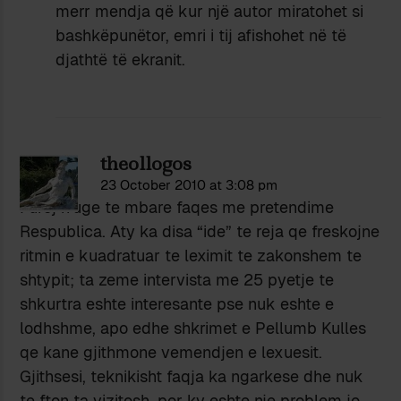
merr mendja që kur një autor miratohet si
bashkëpunëtor, emri i tij afishohet në të
djathtë të ekranit.
theollogos
23 October 2010 at 3:08 pm
I uroj rruge te mbare faqes me pretendime
Respublica. Aty ka disa “ide” te reja qe freskojne
ritmin e kuadratuar te leximit te zakonshem te
shtypit; ta zeme intervista me 25 pyetje te
shkurtra eshte interesante pse nuk eshte e
lodhshme, apo edhe shkrimet e Pellumb Kulles
qe kane gjithmone vemendjen e lexuesit.
Gjithsesi, teknikisht faqja ka ngarkese dhe nuk
te fton ta vizitosh, por ky eshte nje problem jo