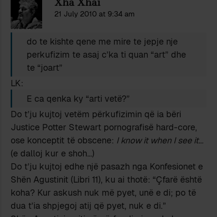
Xha Xhai
21 July 2010 at 9:34 am
Illusio:
do te kishte qene me mire te jepje nje
perkufizim te asaj c’ka ti quan “art” dhe
te “joart”
LK:
E ca qenka ky “arti vetë?”
Do t’ju kujtoj vetëm përkufizimin që ia bëri
Justice Potter Stewart pornografisë hard-core,
ose konceptit të obscene:
I know it when I see it
…
(e dalloj kur e shoh…)
Do t’ju kujtoj edhe një pasazh nga Konfesionet e
Shën Agustinit (Libri 11), ku ai thotë: “Çfarë është
koha? Kur askush nuk më pyet, unë e di; po të
dua t’ia shpjegoj atij që pyet, nuk e di.”