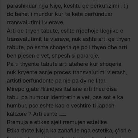
parashikuar nga Niçe, keshtu qe perkufizimi i tij
do behet i mundur kur te kete perfunduar
transvalutimi i vlerave.
Arti qe thyen tabute, eshte rrjedhoje llogjike e
transvalutimit te vlerave, nuk eshte arti qe thyen
tabute, po eshte shoqeria qe po i thyen dhe arti
ben pjesen e vet, shpesh si pararoje.
Pa ti thyente tabute arti atehere kur shoqeria
nuk kryente asnje proces transvalutimi vlerash,
artisti perfundonte pa nje pa dy ne litar.
Mirepo gjate Rilindjes Italiane arti theu disa
tabu, pa humbur identitetin e vet, pse sot e ka
humbur, pse eshte kaq e veshtire ti japesh
kallzore ? Arti eshte …….
Rremuja e etikes sjell rremujen estetike.
Etika thote Niçja ka zanafille nga estetika, ç’ish e