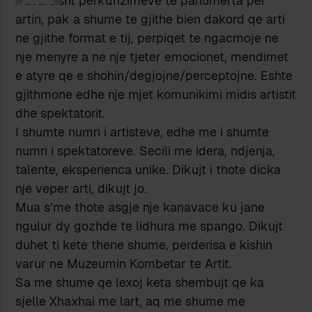
Pavarsisht perkufizimeve te panumerta per
artin, pak a shume te gjithe bien dakord qe arti
ne gjithe format e tij, perpiqet te ngacmoje ne
nje menyre a ne nje tjeter emocionet, mendimet
e atyre qe e shohin/degjojne/perceptojne. Eshte
gjithmone edhe nje mjet komunikimi midis artistit
dhe spektatorit.
I shumte numri i artisteve, edhe me i shumte
numri i spektatoreve. Secili me idera, ndjenja,
talente, eksperienca unike. Dikujt i thote dicka
nje veper arti, dikujt jo.
Mua s’me thote asgje nje kanavace ku jane
ngulur dy gozhde te lidhura me spango. Dikujt
duhet ti kete thene shume, perderisa e kishin
varur ne Muzeumin Kombetar te Artit.
Sa me shume qe lexoj keta shembujt qe ka
sjelle Xhaxhai me lart, aq me shume me