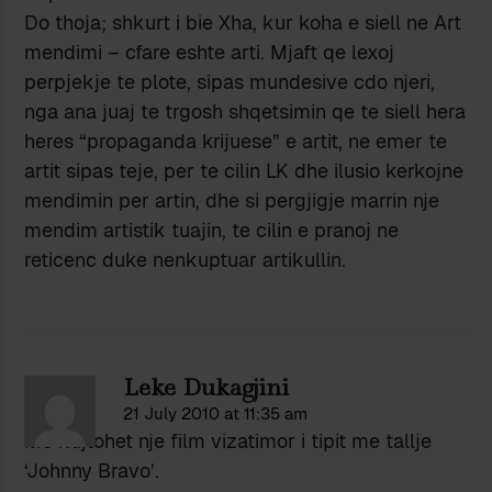
Do thoja; shkurt i bie Xha, kur koha e siell ne Art
mendimi – cfare eshte arti. Mjaft qe lexoj
perpjekje te plote, sipas mundesive cdo njeri,
nga ana juaj te trgosh shqetsimin qe te siell hera
heres “propaganda krijuese” e artit, ne emer te
artit sipas teje, per te cilin LK dhe ilusio kerkojne
mendimin per artin, dhe si pergjigje marrin nje
mendim artistik tuajin, te cilin e pranoj ne
reticenc duke nenkuptuar artikullin.
Leke Dukagjini
21 July 2010 at 11:35 am
Me kujtohet nje film vizatimor i tipit me tallje
‘Johnny Bravo’.