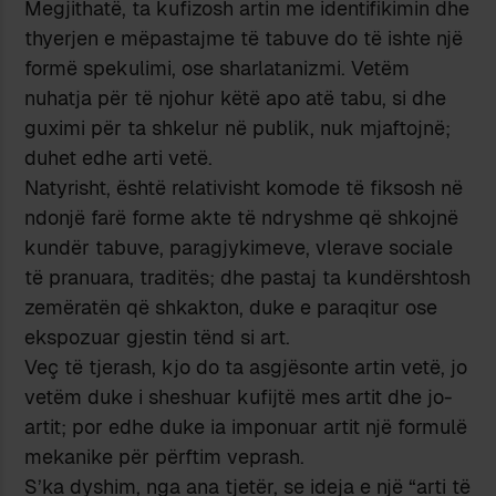
Megjithatë, ta kufizosh artin me identifikimin dhe
thyerjen e mëpastajme të tabuve do të ishte një
formë spekulimi, ose sharlatanizmi. Vetëm
nuhatja për të njohur këtë apo atë tabu, si dhe
guximi për ta shkelur në publik, nuk mjaftojnë;
duhet edhe arti vetë.
Natyrisht, është relativisht komode të fiksosh në
ndonjë farë forme akte të ndryshme që shkojnë
kundër tabuve, paragjykimeve, vlerave sociale
të pranuara, traditës; dhe pastaj ta kundërshtosh
zemëratën që shkakton, duke e paraqitur ose
ekspozuar gjestin tënd si art.
Veç të tjerash, kjo do ta asgjësonte artin vetë, jo
vetëm duke i sheshuar kufijtë mes artit dhe jo-
artit; por edhe duke ia imponuar artit një formulë
mekanike për përftim veprash.
S’ka dyshim, nga ana tjetër, se ideja e një “arti të