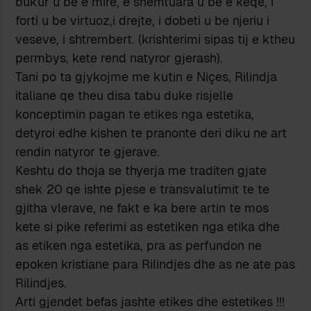
bukur u be e mire, e shemtuara u be e keqe, i
forti u be virtuoz,i drejte, i dobeti u be njeriu i
veseve, i shtrembert. (krishterimi sipas tij e ktheu
permbys, kete rend natyror gjerash).
Tani po ta gjykojme me kutin e Niçes, Rilindja
italiane qe theu disa tabu duke risjelle
konceptimin pagan te etikes nga estetika,
detyroi edhe kishen te pranonte deri diku ne art
rendin natyror te gjerave.
Keshtu do thoja se thyerja me traditen gjate
shek 20 qe ishte pjese e transvalutimit te te
gjitha vlerave, ne fakt e ka bere artin te mos
kete si pike referimi as estetiken nga etika dhe
as etiken nga estetika, pra as perfundon ne
epoken kristiane para Rilindjes dhe as ne ate pas
Rilindjes.
Arti gjendet befas jashte etikes dhe estetikes !!!