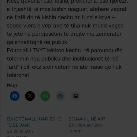
Nëse qeveria ruse, kisha, prokuroria, ose njerëzit
e thjeshtë të mos kishin reaguar, atëherë veprat
në fjalë do të kishin dështuar fund e krye –
sepse vlera e veprave të tilla nuk mund veçse
të jetë në përpjesëtim të drejtë me zemëratën
që shkaktojnë në publik.
Editoriali i TNYT kërkon kështu të pamundurën:
tolerimin nga publiku dhe institucionet të një
“arti” i cili ekziston vetëm në atë masë që nuk
tolerohet.
Ndaje:
EDHE TË MALLKUAR, EDHE
BOJAXHIU NË ART
TË BEKUAR
25 February 2014
22 June 2017
In "Art"