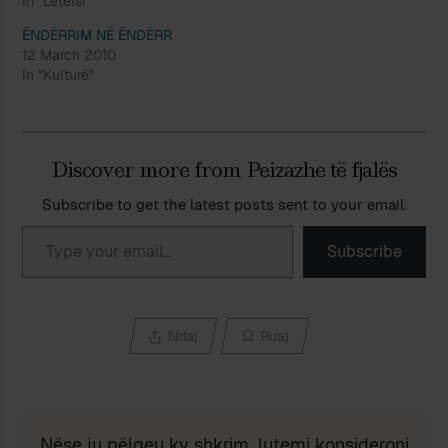
In "Letërsi"
ËNDËRRIM NË ËNDËRR
12 March 2010
In "Kulturë"
Discover more from Peizazhe të fjalës
Subscribe to get the latest posts sent to your email.
Type your email…
Subscribe
Ndaj
Ruaj
Nëse ju pëlqeu ky shkrim, lutemi konsideroni