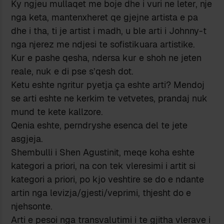
Ky ngjeu mullaqet me boje dhe i vuri ne leter, nje
nga keta, mantenxheret qe gjejne artista e pa
dhe i tha, ti je artist i madh, u ble arti i Johnny-t
nga njerez me ndjesi te sofistikuara artistike.
Kur e pashe qesha, ndersa kur e shoh ne jeten
reale, nuk e di pse s’qesh dot.
Ketu eshte ngritur pyetja ça eshte arti? Mendoj
se arti eshte ne kerkim te vetvetes, prandaj nuk
mund te kete kallzore.
Qenia eshte, perndryshe esenca del te jete
asgjeja.
Shembulli i Shen Agustinit, meqe koha eshte
kategori a priori, na con tek vleresimi i artit si
kategori a priori, po kjo veshtire se do e ndante
artin nga levizja/gjesti/veprimi, thjesht do e
njehsonte.
Arti e pesoi nga transvalutimi i te gjitha vlerave i