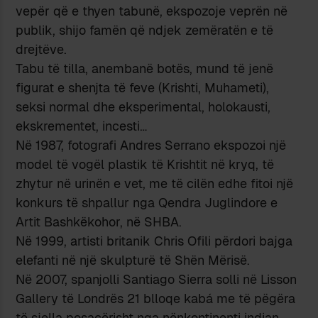
vepër që e thyen tabunë, ekspozoje veprën në
publik, shijo famën që ndjek zemëratën e të
drejtëve.
Tabu të tilla, anembanë botës, mund të jenë
figurat e shenjta të feve (Krishti, Muhameti),
seksi normal dhe eksperimental, holokausti,
ekskrementet, incesti…
Në 1987, fotografi Andres Serrano ekspozoi një
model të vogël plastik të Krishtit në kryq, të
zhytur në urinën e vet, me të cilën edhe fitoi një
konkurs të shpallur nga Qendra Juglindore e
Artit Bashkëkohor, në SHBA.
Në 1999, artisti britanik Chris Ofili përdori bajga
elefanti në një skulpturë të Shën Mërisë.
Në 2007, spanjolli Santiago Sierra solli në Lisson
Gallery të Londrës 21 blloqe kabá me të pëgëra
të sjella posaçërisht nga nënkontinenti indian,