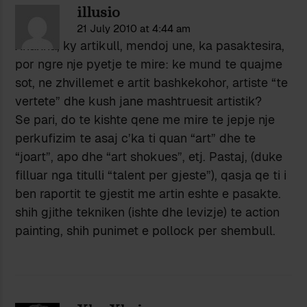
illusio
21 July 2010 at 4:44 am
Xhaxha, ky artikull, mendoj une, ka pasaktesira,
por ngre nje pyetje te mire: ke mund te quajme
sot, ne zhvillemet e artit bashkekohor, artiste “te
vertete” dhe kush jane mashtruesit artistik?
Se pari, do te kishte qene me mire te jepje nje
perkufizim te asaj c’ka ti quan “art” dhe te
“joart”, apo dhe “art shokues”, etj. Pastaj, (duke
filluar nga titulli “talent per gjeste”), qasja qe ti i
ben raportit te gjestit me artin eshte e pasakte.
shih gjithe tekniken (ishte dhe levizje) te action
painting, shih punimet e pollock per shembull.