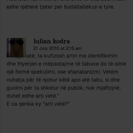
edhe njehere tjeter per budallallekun e tyre.
lulian kodra
21 July 2010 at 2:15 am
“Megjithatë, ta kufizosh artin me identifikimin
dhe thyerjen e mëpastajme të tabuve do të ishte
një formë spekulimi, ose sharlatanizmi. Vetëm
nuhatja për të njohur këtë apo atë tabu, si dhe
guximi për ta shkelur në publik, nuk mjaftojnë;
duhet edhe arti vetë.”
E ca qenka ky “arti vetë?”