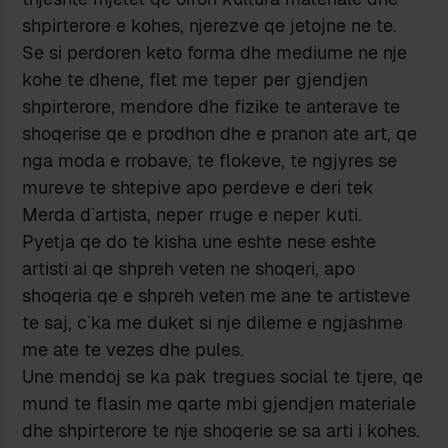
shpirterore e kohes, njerezve qe jetojne ne te.
Se si perdoren keto forma dhe mediume ne nje
kohe te dhene, flet me teper per gjendjen
shpirterore, mendore dhe fizike te anterave te
shoqerise qe e prodhon dhe e pranon ate art, qe
nga moda e rrobave, te flokeve, te ngjyres se
mureve te shtepive apo perdeve e deri tek
Merda d`artista, neper rruge e neper kuti.
Pyetja qe do te kisha une eshte nese eshte
artisti ai qe shpreh veten ne shoqeri, apo
shoqeria qe e shpreh veten me ane te artisteve
te saj, c`ka me duket si nje dileme e ngjashme
me ate te vezes dhe pules.
Une mendoj se ka pak tregues social te tjere, qe
mund te flasin me qarte mbi gjendjen materiale
dhe shpirterore te nje shoqerie se sa arti i kohes.