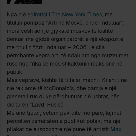
Nga një
editorial i The New York Times
, me
titullin pompoz “Arti në Moskë, ende i ndaluar”,
mora vesh se një gjykatë moskovite kishte
dënuar me gjobë organizatorët e një ekspozite
me titullin “Art i ndaluar – 2006”, e cila
përmbante vepra arti të ndaluara nga muzeumet
ruse nga frika se mos shkaktonin reaksione në
publik.
Mes veprave, kishte të tilla si imazhi i Krishtit në
një reklamë të McDonald’s, dhe pamja e një
gjenerali rus duke përdhunuar një ushtar, nën
diciturën “Lavdi Rusisë”.
Më anë tjetër, vetëm pak ditë më parë, lajmet
përcollën zemëratën e publikut polak, me një
pllakat që ekspozonte një punë të artistit
Max