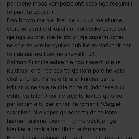
per idene mbas kompozicionit sesa nga reagimi i
te parit te qytetit.)
Dan Brown me nje liber qe nuk ka me shume
vlere se librat e dikurshem policeske eshte sot
nje nga autoret me te shitur, nje supermilioner,
ne saje te kembenguljes publike te Vatikanit per
te ndaluar nje liber ne shekullin 21.
Salman Rushdie eshte nje nga njerezit me te
kultivuar dhe interesante qe kam pare ne keto
vitet e fundit. Fama e tij si shkrimtar eshte
krijuar jo ne saje te talentit te tij (ndonese nuk
eshte pa talent) por ne saje te favtas qe u vu
per koken e tij per shkak te romanit “Vargjet
satanike”. Nje veper qe ndoshta do te ishte
harruar tashme. Denimi i tij me vdekje nga
kleriket e Iranit e beri librin te famshem,
Rushdien nje milioner dhe akte te tilla deshmuan