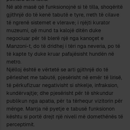
Në atë masë që funksionojnë si të tilla, shoqëritë
gjithnjë do të kenë tabutë e tyre, rreth të cilave
të ngrenë sistemet e vlerave; i njëjti kurator
muzeumi, që mund ta kalojë ditën duke
negociuar për të blerë një nga kanoçet e
Manzoni-t, do të dridhej i tëri nga neveria, po të
të kapte ty duke kruar pafajësisht hundën në
metro.
Njëlloj është e vërtetë se arti gjithnjë do të
përleshet me tabutë, pjesërisht në emër të lirisë,
të përkufizuar negativisht si shkelje, infraksion,
kundërvajtje; dhe pjesërisht për të shkundur
publikun nga apatia, për ta tërhequr vizitorin për
mënge. Marrja në pyetje e tabusë funksionon
kështu si portë drejt një niveli më domethënës të
perceptimit.