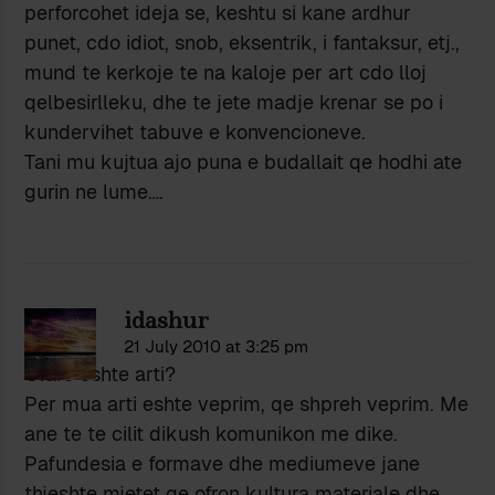
perforcohet ideja se, keshtu si kane ardhur
punet, cdo idiot, snob, eksentrik, i fantaksur, etj.,
mund te kerkoje te na kaloje per art cdo lloj
qelbesirlleku, dhe te jete madje krenar se po i
kundervihet tabuve e konvencioneve.
Tani mu kujtua ajo puna e budallait qe hodhi ate
gurin ne lume….
idashur
21 July 2010 at 3:25 pm
Cfare eshte arti?
Per mua arti eshte veprim, qe shpreh veprim. Me
ane te te cilit dikush komunikon me dike.
Pafundesia e formave dhe mediumeve jane
thjeshte mjetet qe ofron kultura materiale dhe