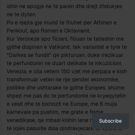
ishin ne apogje ne te paren dhe drejt zhdukjes
ne te dyten.
Po e njejta gje mund te thuhet per Athinen e
Perikliut, apo Romen e Oktavianit.
Kur Veroneze apo Ticiani, filluan te talleshin me
gjithe dogmen e Vatikanit, tek variantet e tyre te
“Darkes se fundit” qe pikturuan, duke rrezikuar
te perfundonin ne duart delikate te inkuzicioni,
Venezia, e cila vetem 150 vjet me perpara e kish
transformuar veten ne nje qender ekonomike,
politike dhe ushtarake te gjithe Europes, shume
shpejt me pas do te perfundonte ne kryeqytetin
e vesit dhe te bixhozit ne Europe, me 6 muja
karnevale pa pushim, me grate e fisme
venedikase, qe mbasi kishin lene neper tavolina
Subscribe
te lojes pasurite disa qindravjecare te vjetra te