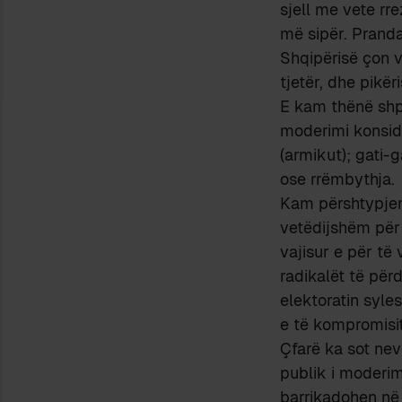
sjell me vete rre
më sipër. Prandaj
Shqipërisë çon v
tjetër, dhe pikër
E kam thënë shp
moderimi konside
(armikut); gati-g
ose rrëmbythja.
Kam përshtypjen 
vetëdijshëm për 
vajisur e për të
radikalët të për
elektoratin syle
e të kompromisit 
Çfarë ka sot nevo
publik i moderim
barrikadohen në