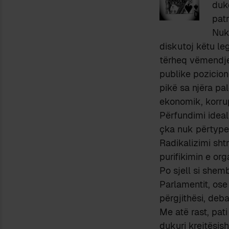
duke
patr
Nuk
diskutoj këtu leg
tërheq vëmendjen
publike pozicion
pikë sa njëra pal
ekonomik, korru
Përfundimi ideal
çka nuk përtypet
Radikalizimi shtr
purifikimin e or
Po sjell si shem
Parlamentit, ose 
përgjithësi, deb
Me atë rast, pat
dukuri krejtësis