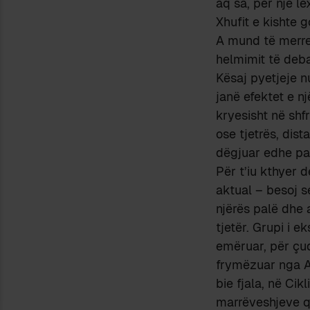
aq sa, për një le
Xhufit e kishte g
A mund të merret
helmimit të deb
Kësaj pyetjeje n
janë efektet e nj
kryesisht në shf
ose tjetrës, dis
dëgjuar edhe pal
Për t’iu kthyer d
aktual – besoj s
njërës palë dhe 
tjetër. Grupi i 
emëruar, për çud
frymëzuar nga Ali
bie fjala, në C
marrëveshjeve që