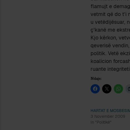
flamujt e demago
vetmit që do t’i
u vetëdijësuar, 
ç’kanë me ekstr
Kjo kërkon, vetve
qeverisë vendin,
politik. Vetë ekz
koalicion forcas
ruante integritet
Ndaje:
HARTAT E MOSBESIM
3 November 2009
In "Politikë"