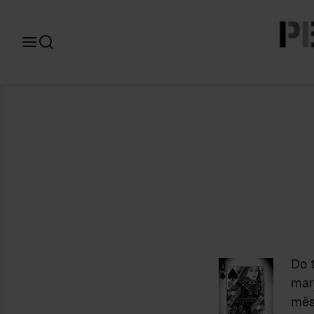
Search
for:
Do t
marr
mësh