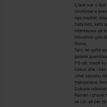
Çfarë nuk u duk 
zhvillimet e bre
nga mediat, disa
Natyrisht, këto i
interesuara që k
mbushnin çdo dit
Rama.
Tani, në qoftë s
gazetë guerrilas
PS-së; meqë ky d
turkut dhe i bën 
vihet vetvetiu n
fraksioneve, for
Dukuria ndeshet 
Ramën i dhanë ha
së LSI-së për të