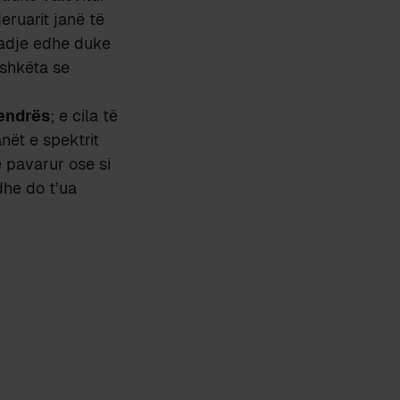
eruarit janë të
madje edhe duke
ashkëta se
endrës
; e cila të
nët e spektrit
e pavarur ose si
dhe do t’ua