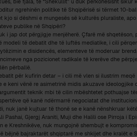
xues, bie fjala, të “Shekullit” u duk përkohësisht sikur 
oditur ngrehinën politike të Shqipërisë si tërmet 10-bal
 kjo si dëshmi e mungesës së kulturës pluraliste, apo
ateve publike në Shqipëri?
uk i jap dot përgjigje menjëherë. Çfarë më shqetëson, 
ë modeli të debatit dhe të luftës mediatike, i cili përq
rytëzimin e disidencës, elementeve të moderuar brend
tancimeve nga pozicionet radikale të krerëve dhe përpj
ën përballë.
ebatit për kufirin detar – i cili më vlen si ilustrim meq
e e keni vënë re asimetrinë midis akuzave ideologjike o
argumentit teknik mbi të cilin mbështetet pothuajse të
ekspertëve që kanë ndërmarrë negociatat dhe institucioni
i, nuk janë kujtuar të thonë se e kanë nënshkruar kët
 Pashai, Gjergj Araniti, Muji dhe Halili ose Pirroja i Epi
iklin e Kreshnikëve, nuk mungojnë shembujt e komprom
 bëjnë bajraktarët shqiptarë me shkijet dhe kralët e S