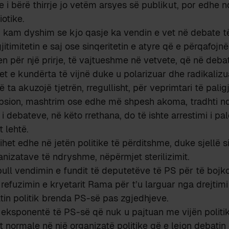
 i bërë thirrje jo vetëm arsyes së publikut, por edhe n
iotike.
 kam dyshim se kjo qasje ka vendin e vet në debate të 
jitimitetin e saj ose sinqeritetin e atyre që e përqafojn
 për një prirje, të vajtueshme në vetvete, që në debate
et e kundërta të vijnë duke u polarizuar dhe radikalizua
ë ta akuzojë tjetrën, rregullisht, për veprimtari të pali
psion, mashtrim ose edhe më shpesh akoma, tradhti nd
 i debateve, në këto rrethana, do të ishte arrestimi i p
 lehtë.
ihet edhe në jetën politike të përditshme, duke sjellë s
ganizatave të ndryshme, nëpërmjet sterilizimit.
bull vendimin e fundit të deputetëve të PS për të bojk
refuzimin e kryetarit Rama për t’u larguar nga drejtimi 
atin politik brenda PS-së pas zgjedhjeve.
i eksponentë të PS-së që nuk u pajtuan me vijën politik
ht normale në një organizatë politike që e lejon debati