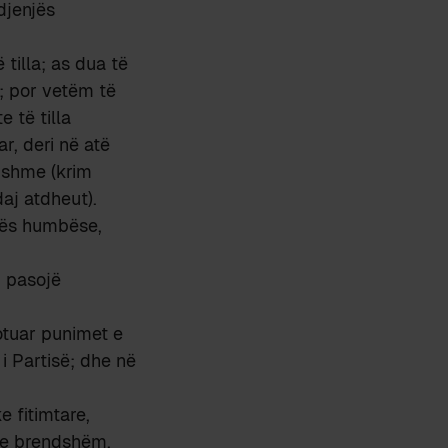
djenjës
tilla; as dua të
ë; por vetëm të
 të tilla
r, deri në atë
gjshme (krim
aj atdheut).
alës humbëse,
i pasojë
otuar punimet e
i Partisë; dhe në
e fitimtare,
n e brendshëm.