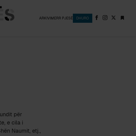
ARKIVI
MERR PJESË
DHURO
undit për
, e cila i
hën Naumit, etj.,