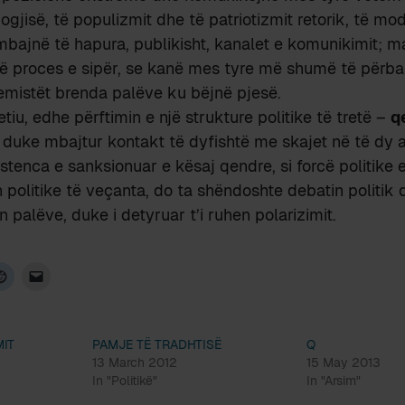
gjisë, të populizmit dhe të patriotizmit retorik, të mod
 mbajnë të hapura, publikisht, kanalet e komunikimit; 
në proces e sipër, se kanë mes tyre më shumë të përb
emistët brenda palëve ku bëjnë pjesë.
tiu, edhe përftimin e një strukture politike të tretë –
q
 duke mbajtur kontakt të dyfishtë me skajet në të dy a
istenca e sanksionuar e kësaj qendre, si forcë politike 
h politike të veçanta, do ta shëndoshte debatin politik 
in palëve, duke i detyruar t’i ruhen polarizimit.
IT
PAMJE TË TRADHTISË
Q
13 March 2012
15 May 2013
In "Politikë"
In "Arsim"