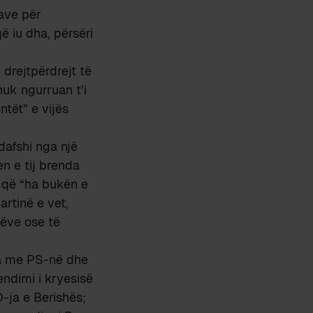
iave për
ë iu dha, përsëri
 drejtpërdrejt të
nuk ngurruan t’i
tët” e vijës
dafshi nga një
n e tij brenda
i që “ha bukën e
artinë e vet,
tëve ose të
ta me PS-në dhe
endimi i kryesisë
D-ja e Berishës;