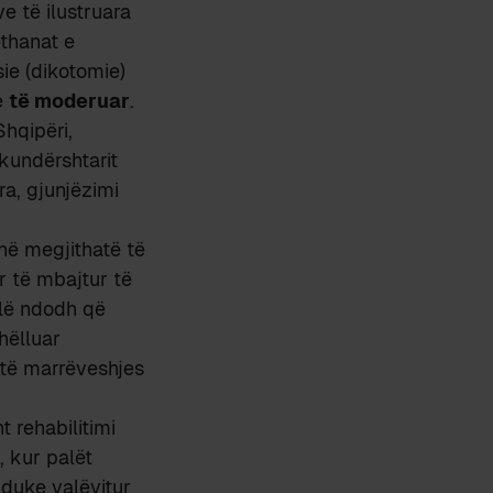
ve të ilustruara
ethanat e
ie (dikotomie)
e
të moderuar
.
hqipëri,
 kundërshtarit
ra, gjunjëzimi
anë megjithatë të
r të mbajtur të
llë ndodh që
hëlluar
t të marrëveshjes
t rehabilitimi
, kur palët
duke valëvitur