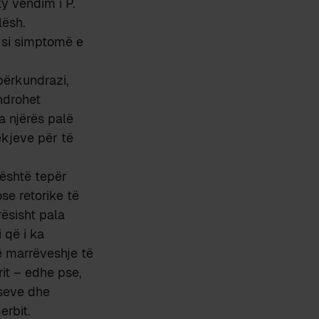
ky vendim i P.
lësh.
 si simptomë e
përkundrazi,
endrohet
a njërës palë
ekjeve për të
ë është tepër
se retorike të
rësisht pala
 që i ka
ë marrëveshje të
rit – edhe pse,
iseve dhe
erbit.