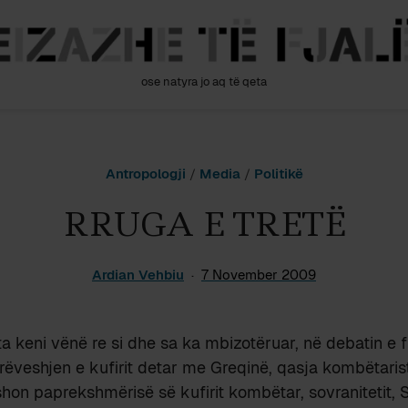
ose natyra jo aq të qeta
Antropologji
/
Media
/
Politikë
RRUGA E TRETË
Ardian Vehbiu
7 November 2009
a keni vënë re si dhe sa ka mbizotëruar, në debatin e f
ëveshjen e kufirit detar me Greqinë, qasja kombëtariste
on paprekshmërisë së kufirit kombëtar, sovranitetit, S