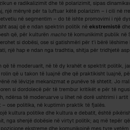
zikun e radikalizimit dhe të polarizimit, sipas dinamika
, një mënyrë për ta luftuar këtë polarizim – i cili në rr
etvetiu në segmentim – do të ishte promovimi i një dys
isht asaj që e ndan spektrin politik në
ekstremistë
dh
esh që, për kulturën
macho
të komunikimit publik në S
rohet si dobësi, ose si gatishmëri për t’i bërë lëshime
ati, një hap e ndan nga tradhtia, shitja për tridhjetë asp
që të moderuarit, në të dy krahët e spektrit politik, j
rolin që u takon të luajnë dhe që praktikisht luajnë, pë
 vënë në lëvizje mekanizmat e punëve të shtetit. Jo rra
doren si dordolecë për të trembur kritikët e për të ngus
sh, ndërsa të moderuarve u lihet në dorë ushtrimi i arti
– ose politika, në kuptimin praktik të fjalës.
jë kultura politike dhe kultura e debatit, është pikërish
it, nga shenjë dobësie në virtyt politik; aq më tepër që
 pozicione ekstreme dhe komunikojnë mes tyre vetëm 