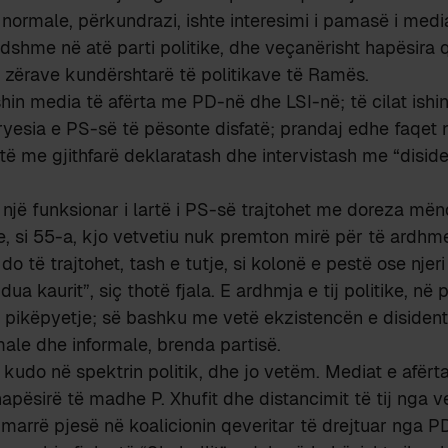
normale, përkundrazi, ishte interesimi i pamasë i med
ndshme në atë parti politike, dhe veçanërisht hapësira q
 zërave kundërshtarë të politikave të Ramës.
shin media të afërta me PD-në dhe LSI-në; të cilat ishin
ryesia e PS-së të pësonte disfatë; prandaj edhe faqet 
ë me gjithfarë deklaratash dhe intervistash me “disiden
e një funksionar i lartë i PS-së trajtohet me doreza mën
e, si 55-a, kjo vetvetiu nuk premton mirë për të ardhme
o të trajtohet, tash e tutje, si kolonë e pestë ose njer
dua kaurit”, siç thotë fjala. E ardhmja e tij politike, në p
ë pikëpyetje; së bashku me vetë ekzistencën e disiden
male dhe informale, brenda partisë.
kudo në spektrin politik, dhe jo vetëm. Mediat e afër
pësirë të madhe P. Xhufit dhe distancimit të tij nga v
 marrë pjesë në koalicionin qeveritar të drejtuar nga P