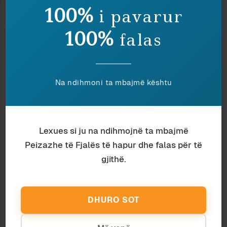
100%
i pavarur
100%
falas
Na ndihmoni ta mbajmë kështu
Gjuhësi
Ardian Vehbiu
Lexues si ju na ndihmojnë ta mbajmë
INKUIZICIONI I GJUHËS (III)
Peizazhe të Fjalës të hapur dhe falas për të
Arsim
Ardian Vehbiu
gjithë.
ENCIKLOPEDIZMI MAQEDONAS (II)
Antropologji
Doan Dani
INKUIZICIONI I GJUHËS (II)
DHURO SOT
Histori
Ardian Vehbiu