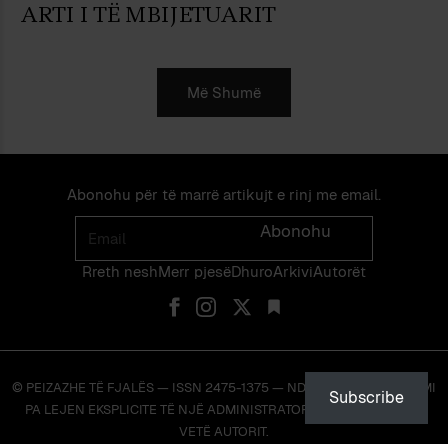
ARTI I TË MBIJETUARIT
Më Shumë
Abonohu për të marrë artikujt e rinj me email.
Email
Abonohu
Rreth nesh
Merr pjes​​ë​
Dhuro
Arkivi
Autorët
© PEIZAZHE TË FJALËS — ISSN 2475-1375 — NDALOHET RIPRODHIMI
Subscribe
PA LEJEN EKSPLICITE TË NJË ADMINISTRATORI TË FAQES OSE TË
VETË AUTORIT.