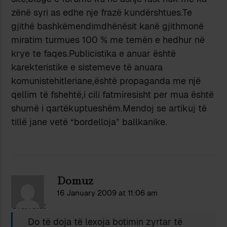
zënë syri as edhe nje frazë kundërshtues.Te
gjithë bashkëmendimdhënësit kanë gjithmonë
miratim turmues 100 % me temën e hedhur në
krye te faqes.Publicistika e anuar është
karekteristike e sistemeve të anuara
komunistehitleriane,është propaganda me një
qellim të fshehtë,i cili fatmiresisht per mua është
shumë i qartëkuptueshëm.Mendoj se artikuj të
tillë jane vetë “bordelloja” ballkanike.
Domuz
16 January 2009 at 11:06 am
Orakulli:
Do të doja të lexoja botimin zyrtar të