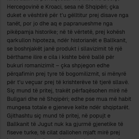
Hercegovinë e Kroaci, sesa në Shqipëri; çka
duket e vështirë për t’u gëlltitur prej disave nga
tanët, por jo dhe aq e papranueshme nga
pikëpamja historike; në të vërtetë, prej kohësh
qarkullon hipoteza, ndër historianët e Ballkanit,
se boshnjakët janë produkt i sllavizimit të një
bërthame ilire e cila i kishte bërë ballë për
bukuri romanizimit – çka shpjegon edhe
përqafimin prej tyre të bogomilizmit, si mënyrë
për t’u veçuar prej të krishterëve të tjerë sllavë.
Siç mund të pritej, trakët përfaqësohen mirë në
Bullgari dhe në Shqipëri; edhe pse mua më habit
mungesa totale e gjeneve kelte ndër shqiptarët.
Gjithashtu siç mund të pritej, në popujt e
Ballkanit të Jugut nuk ka gjurmë gjenetike të
fiseve turke, të cilat dallohen mjaft mirë prej