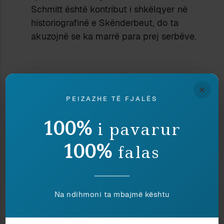
Schmitt është kontribut i shkëlqyer në
historiografinë e Skënderbeut, do ta
akuzojnë se ka marrë para prej serbëve.
×
orakulli
PEIZAZHE TË FJALËS
15 January 2009 at 10:37 pm
Ato te dhena jane krejtesisht te gabuara dhe
100%
i pavarur
kane nje baze raciste ne thelb.Popullsia
100%
shqiptare eshte teper e dallueshme me
falas
popullsine greke dhe ate serbo-bullgare.Ky
dallim duket me sy te lire,nga njerez te
zakonshem qe s’jane shkencetare.
Na ndihmoni ta mbajmë kështu