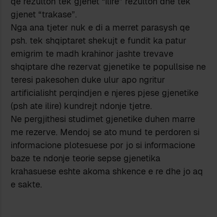
qe rezulton tek gjenet “ilire” rezulton dhe tek
gjenet “trakase”.
Nga ana tjeter nuk e di a merret parasysh qe
psh. tek shqiptaret shekujt e fundit ka patur
emigrim te madh krahinor jashte trevave
shqiptare dhe rezervat gjenetike te popullsise ne
teresi pakesohen duke ulur apo ngritur
artificialisht perqindjen e njeres pjese gjenetike
(psh ate ilire) kundrejt ndonje tjetre.
Ne pergjithesi studimet gjenetike duhen marre
me rezerve. Mendoj se ato mund te perdoren si
informacione plotesuese por jo si informacione
baze te ndonje teorie sepse gjenetika
krahasuese eshte akoma shkence e re dhe jo aq
e sakte.