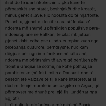
ilirët do të identifikoheshin si çka kanë të
përbashkët shqiptarët, boshnjakët dhe kroatët,
minus genet sllave, kjo ndoshta do të mjaftonte.
Po ashtu, gjenet e identifikuara si “fenikase”
ndoshta më shumë u përgjigjen popullsive para-
indoeuropiane në Ballkan, të cilat mbijetuan
gjenetikisht, edhe pse u indo-europianizuan nga
pikëpamja kulturore; përndryshe, nuk kam
dëgjuar për ngulime fenikase në këto anë,
ndoshta me përjashtim të atyre që përfliten për
trojet e Greqisë së sotme, në kohë pothuajse
parahistorike (në fakt, mitin e Danausit dhe të
pesëdhjetë vajzave të tij e kanë interpretuar si
dëshmi të një mbretërie pellazgjike në Argos, që
përmbyset me dhunë prej një fisi lundërtar nga
Egjipti).
Ilirët dalin të përfaqësuar më mirë në Bosnje-