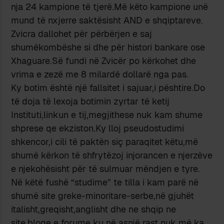
nja 24 kampione të tjerë.Më këto kampione unë
mund të nxjerre saktësisht AND e shqiptareve.
Zvicra dallohet për përbërjen e saj
shumëkombëshe si dhe për histori bankare ose
Xhaguare.Së fundi në Zvicër po kërkohet dhe
vrima e zezë me 8 milardë dollarë nga pas.
Ky botim është një fallsitet i sajuar,i pështire.Do
të doja të lexoja botimin zyrtar të ketij
Instituti,linkun e tij,megjithese nuk kam shume
shprese qe ekziston.Ky lloj pseudostudimi
shkencor,i cili të paktën siç paraqitet këtu,më
shumë kërkon të shfrytëzoj injorancen e njerzëve
e njekohësisht për të sulmuar mëndjen e tyre.
Në këtë fushë “studime” te tilla i kam parë në
shumë site greke-minoritare-serbe,në gjuhët
italisht,greqisht,anglisht dhe ne shqip ne
site,bloge e forume ku në asnjë rast nuk më ka