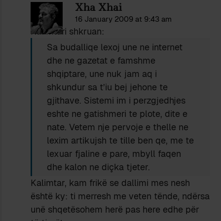
Xha Xhai
16 January 2009 at 9:43 am
Kalimtari shkruan:
Sa budalliqe lexoj une ne internet
dhe ne gazetat e famshme
shqiptare, une nuk jam aq i
shkundur sa t’iu bej jehone te
gjithave. Sistemi im i perzgjedhjes
eshte ne gatishmeri te plote, dite e
nate. Vetem nje pervoje e thelle ne
lexim artikujsh te tille ben qe, me te
lexuar fjaline e pare, mbyll faqen
dhe kalon ne diçka tjeter.
Kalimtar, kam frikë se dallimi mes nesh
është ky: ti merresh me veten tënde, ndërsa
unë shqetësohem herë pas here edhe për