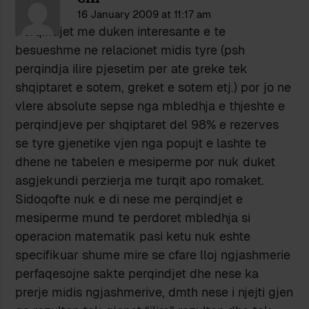
16 January 2009 at 11:17 am
Perqindjet me duken interesante e te
besueshme ne relacionet midis tyre (psh
perqindja ilire pjesetim per ate greke tek
shqiptaret e sotem, greket e sotem etj.) por jo ne
vlere absolute sepse nga mbledhja e thjeshte e
perqindjeve per shqiptaret del 98% e rezerves
se tyre gjenetike vjen nga popujt e lashte te
dhene ne tabelen e mesiperme por nuk duket
asgjekundi perzierja me turqit apo romaket.
Sidoqofte nuk e di nese me perqindjet e
mesiperme mund te perdoret mbledhja si
operacion matematik pasi ketu nuk eshte
specifikuar shume mire se cfare lloj ngjashmerie
perfaqesojne sakte perqindjet dhe nese ka
prerje midis ngjashmerive, dmth nese i njejti gjen