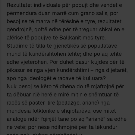
Rezultatet individuale për popujt dhe vendet e
përmendura duan marrë cum grano salis, por
besoj se të marra në tërësinë e tyre, rezultatet
qëndrojnë, qoftë edhe për të treguar shkallën e
afërisë të popujve të Ballkanit mes tyre.
Studime të tilla të gjenetikës së popullatave
mund të kundërshtohen lehtë; dhe po aq lehtë
edhe vjetërohen. Por duhet pasur kujdes për të
pikasur se nga vjen kundërshtimi – nga dijetarët,
apo nga ideologët e racave të kulluara?
Nuk besoj se këto të dhëna do të mjaftojnë për
ta dëbuar një herë e mirë mitin e shëmtuar të
racës së pastër ilire (pellazge, ariane) nga
mendësia folklorike e shqiptarëve, ose mitet
analoge ndër fqinjët tanë po aq “arianë” sa edhe
ne vetë; por nëse ndihmojnë për ta lëkundur