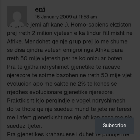
eni
16 January 2009 at 11:58 am
Te gjithe jemi afrikane :). Homo-sapiens ekziston
prej rreth 2 milion vjetesh e ka lindur fillimisht ne
Afrike. Mendohet qe nje grup prej jo me shume
se disa qindra vetesh emigroi nga Afrika para
rreth 50 mije vjetesh per te kolonizuar boten.
Pra te gjitha ndryshimet gjenetike te racave
njerezore te sotme bazohen ne rreth 50 mije vjet
evolucion apo me sakte ne 2% te kohes se
rrjedhes evolucionare gjenetike njerezore.
Praktikisht kjo perqindje e vogel ndryshimesh
do te thote qe nje suedez mund te jete ne teresi
me i afert gjenetikisht me nje afrikan sesa me nje
Subscribe
suedez tjeter.
Pra gjenetikes krahasuese i duhet te punoje me