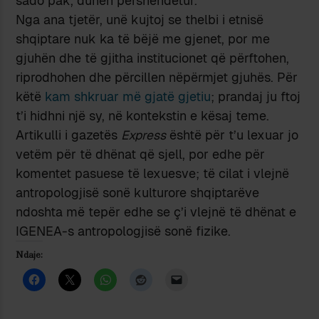
sado pak, duhen përshëndetur.
Nga ana tjetër, unë kujtoj se thelbi i etnisë
shqiptare nuk ka të bëjë me gjenet, por me
gjuhën dhe të gjitha institucionet që përftohen,
riprodhohen dhe përcillen nëpërmjet gjuhës. Për
këtë
kam shkruar më gjatë gjetiu
; prandaj ju ftoj
t’i hidhni një sy, në kontekstin e kësaj teme.
Artikulli i gazetës
Express
është për t’u lexuar jo
vetëm për të dhënat që sjell, por edhe për
komentet pasuese të lexuesve; të cilat i vlejnë
antropologjisë sonë kulturore
shqiptarëve
ndoshta më tepër edhe se ç’i vlejnë të dhënat e
IGENEA-s antropologjisë sonë fizike.
Ndaje: