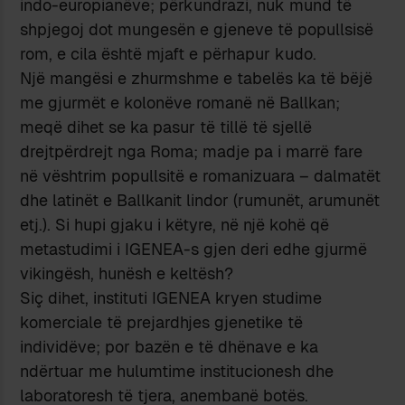
indo-europianëve; përkundrazi, nuk mund të
shpjegoj dot mungesën e gjeneve të popullsisë
rom, e cila është mjaft e përhapur kudo.
Një mangësi e zhurmshme e tabelës ka të bëjë
me gjurmët e kolonëve romanë në Ballkan;
meqë dihet se ka pasur të tillë të sjellë
drejtpërdrejt nga Roma; madje pa i marrë fare
në vështrim popullsitë e romanizuara – dalmatët
dhe latinët e Ballkanit lindor (rumunët, arumunët
etj.). Si hupi gjaku i këtyre, në një kohë që
metastudimi i IGENEA-s gjen deri edhe gjurmë
vikingësh, hunësh e keltësh?
Siç dihet, instituti IGENEA kryen studime
komerciale të prejardhjes gjenetike të
individëve; por bazën e të dhënave e ka
ndërtuar me hulumtime institucionesh dhe
laboratoresh të tjera, anembanë botës.