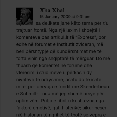
Xha Xhai
15 January 2009 at 9:31 pm
J., ti e di sa delikate janë këto tema për t’u
trajtuar ftohtë. Nga një lexim i shpejtë i
komenteve pas artikullit të “Express”, por
edhe në forumet e Institutit zviceran, më
bëri përshtypje që kundërshtimet më të
forta vinin nga shqiptarë të mërguar. Do më
thuash që komentet në forume dhe
vlerësimi i studimeve u përkasin dy
niveleve të ndryshme; ashtu do të ishte
mirë, por përvoja e fundit me Skënderbeun
e Schmitt-it nuk më jep shumë arsye për
optimizëm. Pritja e librit u kushtëzua nga
faktorë emotivë, gati histerikë; sikur nesër
një historian të ngrihet të thotë se vepra e