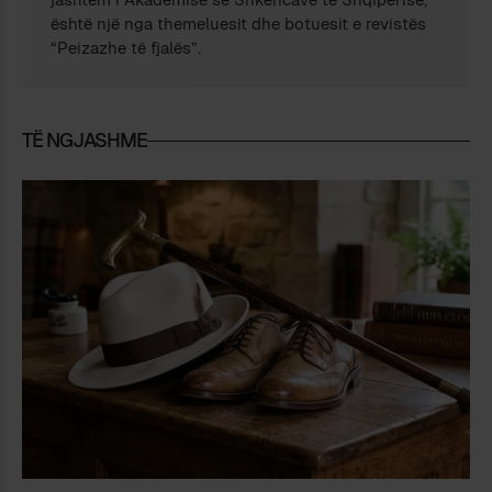
është një nga themeluesit dhe botuesit e revistës
“Peizazhe të fjalës”.
TË NGJASHME