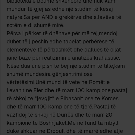
biblioteka e botime shkencore dhe nuk kam
mundur të gjej as edhe një studim të kësaj
natyre.Sa për AND e grekërve dhe sllavëve të
sotëm e di shumë mirë.
Përsa i përket të dhënave,për më tej,mendoj
duhet të jipeshin edhe tabelat përbërëse të
elementëve të përbashkët dhe dallues,të cilat
janë bazë për realizimin e analizës krahasuse.
Nëse dua unë p.sh të bëj një studim të tillë,kam
shumë mundësira gënjeshtrimi ose
vërtetësimi.Unë mund të vete ne Romët e
Levanit në Fier dhe të marr 100 kampione,pastaj
të shkoj te “jevgjit” e Elbasanit ose te Korces
dhe të marr 100 kampione të tjerë.Pastaj të
vazhdoj të shkoj në Durrës dhe të marr 20
kampione te Boshnjaket.Me ne fund ta mbyll
duke shkuar ne Dropull dhe të marrë edhe atje