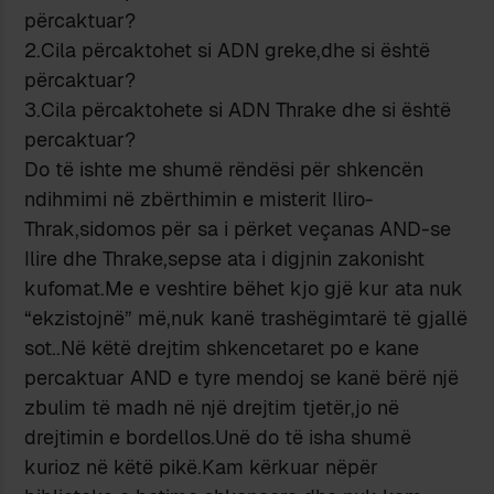
përcaktuar?
2.Cila përcaktohet si ADN greke,dhe si është
përcaktuar?
3.Cila përcaktohete si ADN Thrake dhe si është
percaktuar?
Do të ishte me shumë rëndësi për shkencën
ndihmimi në zbërthimin e misterit Iliro-
Thrak,sidomos për sa i përket veçanas AND-se
Ilire dhe Thrake,sepse ata i digjnin zakonisht
kufomat.Me e veshtire bëhet kjo gjë kur ata nuk
“ekzistojnë” më,nuk kanë trashëgimtarë të gjallë
sot..Në këtë drejtim shkencetaret po e kane
percaktuar AND e tyre mendoj se kanë bërë një
zbulim të madh në një drejtim tjetër,jo në
drejtimin e bordellos.Unë do të isha shumë
kurioz në këtë pikë.Kam kërkuar nëpër