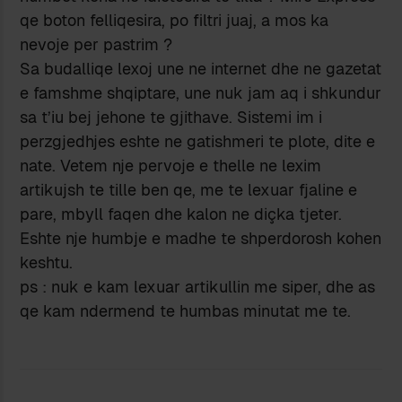
qe boton felliqesira, po filtri juaj, a mos ka
nevoje per pastrim ?
Sa budalliqe lexoj une ne internet dhe ne gazetat
e famshme shqiptare, une nuk jam aq i shkundur
sa t’iu bej jehone te gjithave. Sistemi im i
perzgjedhjes eshte ne gatishmeri te plote, dite e
nate. Vetem nje pervoje e thelle ne lexim
artikujsh te tille ben qe, me te lexuar fjaline e
pare, mbyll faqen dhe kalon ne diçka tjeter.
Eshte nje humbje e madhe te shperdorosh kohen
keshtu.
ps : nuk e kam lexuar artikullin me siper, dhe as
qe kam ndermend te humbas minutat me te.