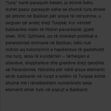
“turq” kanë parasysh besën, jo etninë (këtu
duhet pasur parasysh edhe se shumë turq etnikë
që jetonin në Ballkan për arsye të ndryshme, u
larguan që andej drejt Turqisë, kur vendet
ballkanike nisën të fitonin pavarësinë, gjatë
shek. XIX). Gjithsesi, po të shohësh politikat e
perandorisë otomane në Ballkan, këto nuk
nxitnin aq kolonizimin e hapësirave të gadishullit
me turq, sesa të kundërtën – tërheqjen e
sllavëve, shqiptarëve dhe grekëve drejt qendrës
së Perandorisë. Ndoshta për këtë arsye elementi
etnik ballkanik në turqit e sotëm të Turqisë është
shumë më i rëndësishëm numerikisht sesa
elementi etnik turk në popujt e Ballkanit.