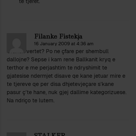
të tjerët.
Filanke Fistekja
16 January 2009 at 4:36 am
Orakull vertet? Po ne çfare per shembull
dallojne? Sepse i kam rene Ballkanit kryq e
terthor e me perjashtim te ndryshimit te
gjatesise ndermjet disave qe kane jetuar mire e
te tjereve qe per disa dhjetevjeçare s’kane
pasur ç’te hane, nuk gjej dallime kategorizuese.
Na ndriço te lutem.
STALKER