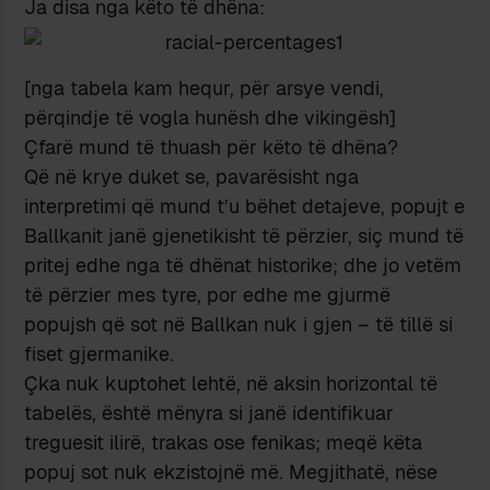
Ja disa nga këto të dhëna:
[nga tabela kam hequr, për arsye vendi,
përqindje të vogla hunësh dhe vikingësh]
Çfarë mund të thuash për këto të dhëna?
Që në krye duket se, pavarësisht nga
interpretimi që mund t’u bëhet detajeve, popujt e
Ballkanit janë gjenetikisht të përzier, siç mund të
pritej edhe nga të dhënat historike; dhe jo vetëm
të përzier mes tyre, por edhe me gjurmë
popujsh që sot në Ballkan nuk i gjen – të tillë si
fiset gjermanike.
Çka nuk kuptohet lehtë, në aksin horizontal të
tabelës, është mënyra si janë identifikuar
treguesit ilirë, trakas ose fenikas; meqë këta
popuj sot nuk ekzistojnë më. Megjithatë, nëse