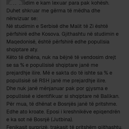
Këtë studim e kam lexuar para pak kohësh.
Duhet shkruar me gërma të mëdha dhe
nënvizuar se:
Në studimin e Serbisë dhe Malit të Zi është
përfshirë edhe Kosova. Gjithashtu në studimin e
Maqedonisë, është përfshirë edhe popullsia
shqiptare aty.
Këto të dhëna, nuk na bëjnë të vendosim drejt
se sa % e popullsisë shqiptare janë me
prejardhje ilire. Më e sakta do të ishte sa % e
popullsisë së RSH janë me prejardhje ilire.
Dhe nuk janë mënjanuar pak por gjysma e
popullsisë e identifikuar si shqiptare në Ballkan.
Për mua, të dhënat e Bosnjës janë të pritshme.
Edhe ato kroate. Eposi i kreshnikëve epiqendrën
e ka sot në Bosnjë (Jutbina).
Fenikasit surprizë, trakasit të pritshëm gjithashtu.