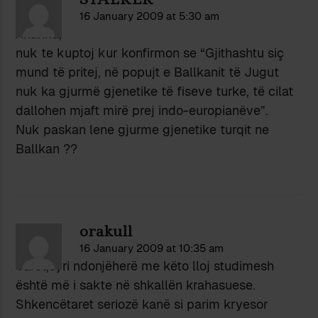
16 January 2009 at 5:30 am
Xhaxha,
nuk te kuptoj kur konfirmon se “Gjithashtu siç
mund të pritej, në popujt e Ballkanit të Jugut
nuk ka gjurmë gjenetike të fiseve turke, të cilat
dallohen mjaft mirë prej indo-europianëve”.
Nuk paskan lene gjurme gjenetike turqit ne
Ballkan ??
orakull
16 January 2009 at 10:35 am
Varet,syri ndonjëherë me këto lloj studimesh
është më i sakte në shkallën krahasuese.
Shkencëtaret seriozë kanë si parim kryesor