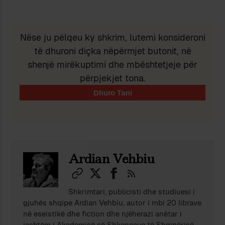
Nëse ju pëlqeu ky shkrim, lutemi konsideroni
të dhuroni diçka nëpërmjet butonit, në
shenjë mirëkuptimi dhe mbështetjeje për
përpjekjet tona.
Ardian Vehbiu
Shkrimtari, publicisti dhe studiuesi i
gjuhës shqipe Ardian Vehbiu, autor i mbi 20 librave
në eseistikë dhe fiction dhe njëherazi anëtar i
jashtëm i Akademisë së Shkencave të Shqipërisë,