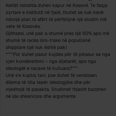
Keltët ndoshta duhen kapur në Kosovë. Te faqja
zyrtare e institutit në fjalë, thuhet se nuk kanë
ndonjë plan të afërt të përfshijnë një studim më
vete të Kosovës.
Gjithsesi, unë pak a shumë pres një 50% apo më
shumë të racës iliro-trake në popullsinë
shqiptare (që nuk është pak)
“”””Por duhet pasur kujdes për të pikasur se nga
vjen kundërshtimi – nga dijetarët, apo nga
ideologët e racave të kulluara?”””
Unë s’e kuptoj tani, pse duhet të vendosen
dilema të tilla tepër ideologjike dhe për
rrjedhojë të pasakta. Studimet thjesht bazohen
në ide shkencore dhe argumente.