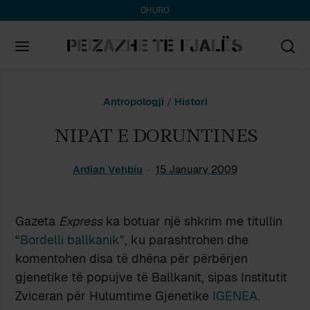
DHURO
Search
Antropologji
/
Histori
for:
NIPAT E DORUNTINES
Ardian Vehbiu
15 January 2009
Gazeta
Express
ka botuar një shkrim me titullin
“
Bordelli ballkanik
”, ku parashtrohen dhe
komentohen disa të dhëna për përbërjen
gjenetike të popujve të Ballkanit, sipas Institutit
Zviceran për Hulumtime Gjenetike
IGENEA
.