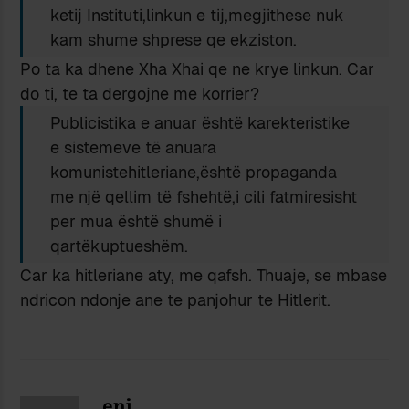
ketij Instituti,linkun e tij,megjithese nuk
kam shume shprese qe ekziston.
Po ta ka dhene Xha Xhai qe ne krye linkun. Car
do ti, te ta dergojne me korrier?
Publicistika e anuar është karekteristike
e sistemeve të anuara
komunistehitleriane,është propaganda
me një qellim të fshehtë,i cili fatmiresisht
per mua është shumë i
qartëkuptueshëm.
Car ka hitleriane aty, me qafsh. Thuaje, se mbase
ndricon ndonje ane te panjohur te Hitlerit.
eni