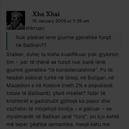
Xha Xhai
16 January 2009 at 11:26 am
Stalker shkruan:
Nuk paskan lene gjurme gjenetike turqit
ne Ballkan??
Stalker, duhej ta kisha kualifikuar pak gjykimin
tim – për të thënë se turqit nuk kanë lënë
gjurmë gjenetike “të konsiderueshme”. Po të
heqësh pakicat turke në Greqi, në Bullgari, në
Maqedoni e në Kosovë (rreth 2% e popullsisë
totale të Ballkanit), çfarë mbetet? Ndër të
krishterët e gadishullit gjithnjë ka pasur dhe
vazhdon të mbijetojë bindja – e gabuar – se
myslimanët në Ballkan janë “turq”; po kjo është
më tepër çështje semantike, meqë këtu me