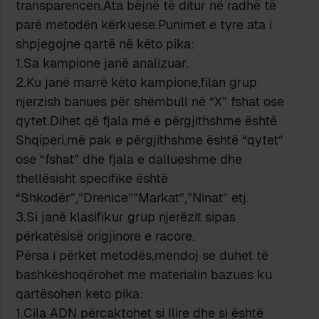
transparencen.Ata bëjnë të ditur në radhë të
parë metodën kërkuese.Punimet e tyre ata i
shpjegojne qartë në këto pika:
1.Sa kampione janë analizuar.
2.Ku janë marrë këto kampione,filan grup
njerzish banues për shëmbull në “X” fshat ose
qytet.Dihet që fjala më e përgjithshme është
Shqiperi,më pak e përgjithshme është “qytet”
ose “fshat” dhe fjala e dallueshme dhe
thellësisht specifike është
“Shkodër”,”Drenice””Markat”,”Ninat” etj.
3.Si janë klasifikur grup njerëzit sipas
përkatësisë origjinore e racore.
Përsa i përket metodës,mendoj se duhet të
bashkëshoqërohet me materialin bazues ku
qartësohen keto pika:
1.Cila ADN përcaktohet si Ilire dhe si është