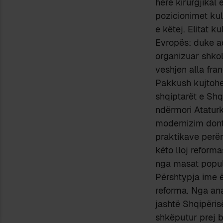
herë kirurgjikal 
pozicionimet kul
e këtej. Elitat k
Evropës: duke ad
organizuar shkol
veshjen alla fra
Pakkush kujtohet 
shqiptarët e Shq
ndërmori Ataturk
modernizim dont
praktikave perën
këto lloj reform
nga masat popul
Përshtypja ime ë
reforma. Nga ana
jashtë Shqipëris
shkëputur prej b