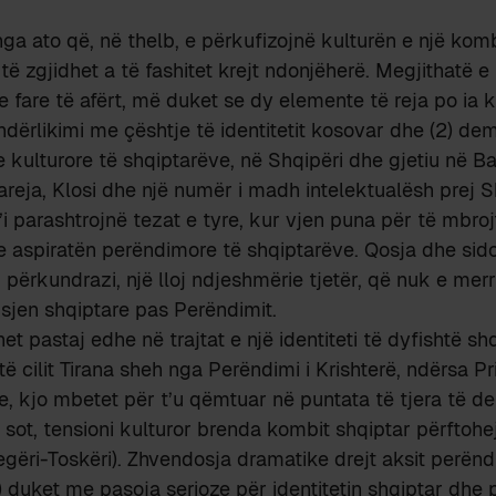
ga ato që, në thelb, e përkufizojnë kulturën e një kombi
 të zgjidhet a të fashitet krejt ndonjëherë. Megjithatë
 fare të afërt, më duket se dy elemente të reja po ia 
ndërlikimi me çështje të identitetit kosovar dhe (2) dem
e kulturore të shqiptarëve, në Shqipëri dhe gjetiu në Ba
reja, Klosi dhe një numër i madh intelektualësh prej 
i parashtrojnë tezat e tyre, kur vjen puna për të mbroj
e aspiratën perëndimore të shqiptarëve. Qosja dhe sid
, përkundrazi, një lloj ndjeshmërie tjetër, që nuk e mer
sjen shqiptare pas Perëndimit.
t pastaj edhe në trajtat e një identiteti të dyfishtë sh
ë cilit Tirana sheh nga Perëndimi i Krishterë, ndërsa Pr
, kjo mbetet për t’u qëmtuar në puntata të tjera të deb
 sot, tensioni kulturor brenda kombit shqiptar përftohe
Gegëri-Toskëri). Zhvendosja dramatike drejt aksit perënd
) duket me pasoja serioze për identitetin shqiptar dhe p