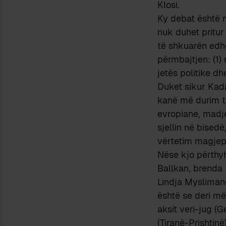
Klosi.
Ky debat është n
nuk duhet pritur
të shkuarën edhe
përmbajtjen: (1) 
jetës politike dh
Duket sikur Kada
kanë më durim t’
evropiane, madj
sjellin në bisedë
vërtetim magjep
Nëse kjo përthyhe
Ballkan, brenda t
Lindja Myslimane
është se deri më
aksit veri-jug (
(Tiranë-Prishtinë