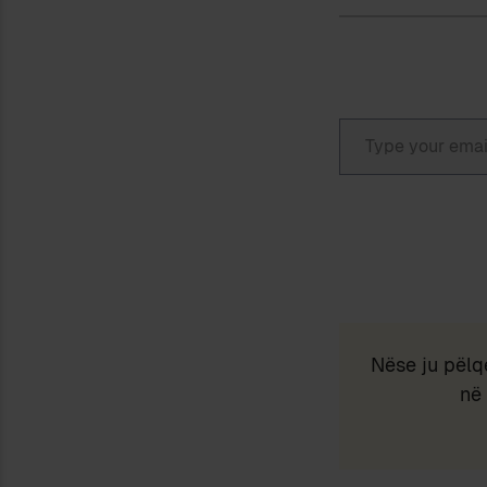
Type your email…
Nëse ju pëlq
në 