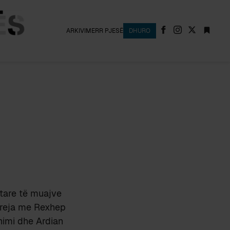
ARKIVI
MERR PJESË
DHURO
ptare të muajve
dareja me Rexhep
himi dhe Ardian