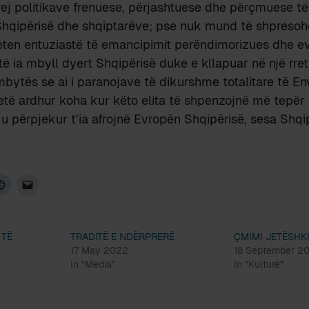
ej politikave frenuese, përjashtuese dhe përçmuese të
Shqipërisë dhe shqiptarëve; pse nuk mund të shpresohe
eten entuziastë të emancipimit perëndimorizues dhe ev
ë ia mbyll dyert Shqipërisë duke e kllapuar në një rre
bytës se ai i paranojave të dikurshme totalitare të Env
të ardhur koha kur këto elita të shpenzojnë më tepër 
 u përpjekur t’ia afrojnë Evropën Shqipërisë, sesa Shqi
 TË
TRADITË E NDËRPRERË
ÇMIMI JETËSHK
17 May 2022
18 September 2
In "Media"
In "Kulturë"