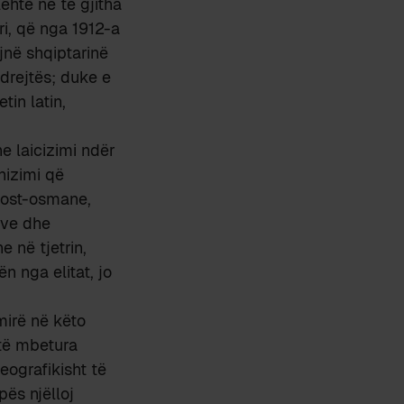
ehtë në të gjitha
i, që nga 1912-a
jnë shqiptarinë
drejtës; duke e
in latin,
e laicizimi ndër
nizimi që
 post-osmane,
ave dhe
 në tjetrin,
n nga elitat, jo
mirë në këto
 të mbetura
eografikisht të
ës njëlloj