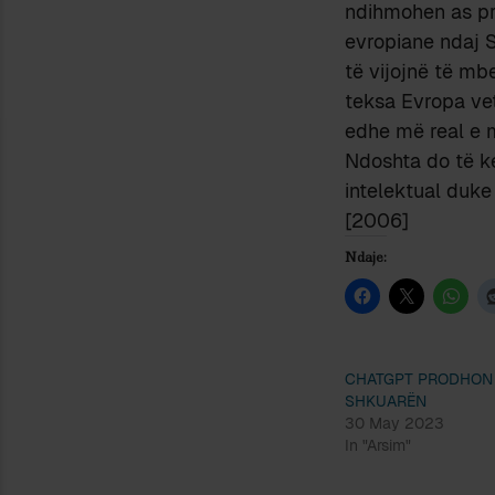
ndihmohen as pr
evropiane ndaj 
të vijojnë të mb
teksa Evropa vet
edhe më real e m
Ndoshta do të ke
intelektual duke
[2006]
Ndaje:
CHATGPT PRODHON
SHKUARËN
30 May 2023
In "Arsim"