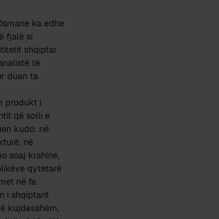
ë Osmane ka edhe
 fjalë si
itetit shqiptar
nalistë të
ur duan ta
m produkt i
it që solli e
hen kudo: në
kturë, në
o asaj krahine,
likëve qytetarë
met në fe.
 i shqiptarit
 të kujdesshëm,