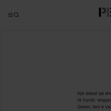
Search
for:
Një debat që shu
të fundit: shqip
Qosen, tani e va