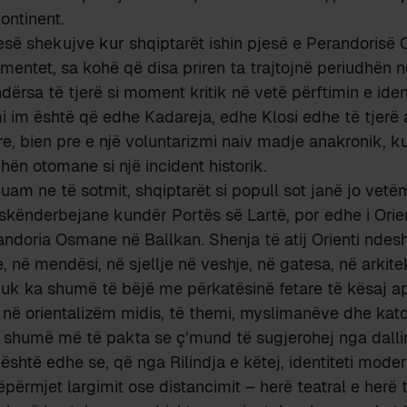
ontinent.
esë shekujve kur shqiptarët ishin pjesë e Perandoris
mentet, sa kohë që disa priren ta trajtojnë periudhën në
dërsa të tjerë si moment kritik në vetë përftimin e ident
im është që edhe Kadareja, edhe Klosi edhe të tjerë a
re, bien pre e një voluntarizmi naiv madje anakronik, k
hën otomane si një incident historik.
m ne të sotmit, shqiptarët si popull sot janë jo vetë
 skënderbejane kundër Portës së Lartë, por edhe i Orient
andoria Osmane në Ballkan. Shenja të atij Orienti ndes
, në mendësi, në sjellje në veshje, në gatesa, në arkite
uk ka shumë të bëjë me përkatësinë fetare të kësaj ap
në orientalizëm midis, të themi, myslimanëve dhe kato
 shumë më të pakta se ç’mund të sugjerohej nga dalli
 është edhe se, që nga Rilindja e këtej, identiteti modern
ëpërmjet largimit ose distancimit – herë teatral e herë