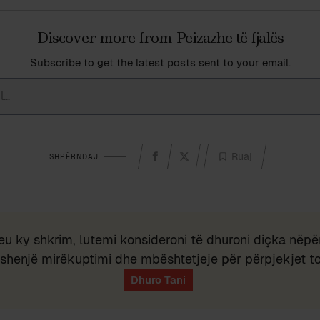
Discover more from Peizazhe të fjalës
Subscribe to get the latest posts sent to your email.
Ruaj
SHPËRNDAJ
eu ky shkrim, lutemi konsideroni të dhuroni diçka nëpër
shenjë mirëkuptimi dhe mbështetjeje për përpjekjet t