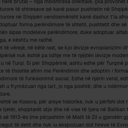
e herë brutal – nga mbishtresa orientale, çka provohet l
turore të shtresave që kanë pasur pushtetin në Shqipër
ulturore në Shqipëri vendosmërisht kanë dashur t’ia afro
optuar forma perëndimore të shtetit, pushtetit dhe së 
lën sipas modeleve perëndimore; duke adoptuar alfabet
nga, e kështu me radhë.
të vërejë, në këtë rast, se kjo lëvizje evropianizimi dh
ipërisë nuk është pa lidhje me të njëjtën lëvizje moder
u në Turqi. Si për Shqipërinë, ashtu edhe për Turqinë
e të thoshte afrim me Perëndimin dhe adoptim i form
dimore të funksionimit social. Edhe në njërin vend, edhe
ash u frymëzuan nga lart, jo nga poshtë; dhe u ndërmorë
lore.
shtë se Kosova, për arsye historike, nuk u përfshi dot 
 tjetër, shqiptarët atje dhe në vise të tjera në Ballkan
ë së 1913-ës (me përjashtim të Malit të Zi) u gjendën gj
regut të detit dhe nuk iu ekspozuan dot hireve të Evrop