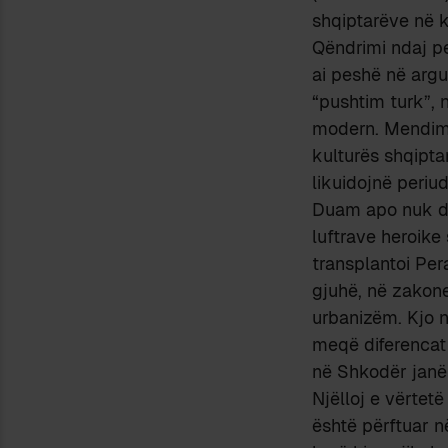
shqiptarëve në k
Qëndrimi ndaj p
ai peshë në argu
“pushtim turk”, n
modern. Mendimi 
kulturës shqipta
likuidojnë periud
Duam apo nuk dua
luftrave heroike
transplantoi Per
gjuhë, në zakone
urbanizëm. Kjo n
meqë diferencat 
në Shkodër janë
Njëlloj e vërtetë
është përftuar n