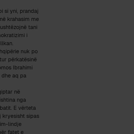
 si yni, prandaj
 e në krahasim me
kushtëzojnë tani
okratizimi i
llkan.
Shqipërie nuk po
tur përkatësinë
omos Ibrahimi
r dhe aq pa
qiptar në
ishtina nga
atit. E vërteta
j kryesisht sipas
im-lindje
ër fatet e