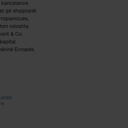
 kancelarive
t që shqiptarët
ropianizues,
thim ndoshta
erit & Co.
kapital
përinë Evropës.
URTËR
019