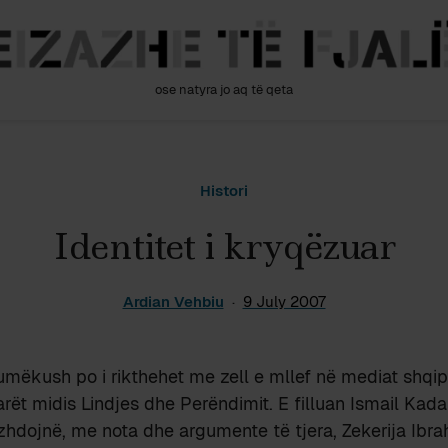
ose natyra jo aq të qeta
Histori
Identitet i kryqëzuar
Ardian Vehbiu
9 July 2007
mëkush po i rikthehet me zell e mllef në mediat shqi
tarët midis Lindjes dhe Perëndimit. E filluan Ismail Ka
zhdojnë, me nota dhe argumente të tjera, Zekerija Ibra