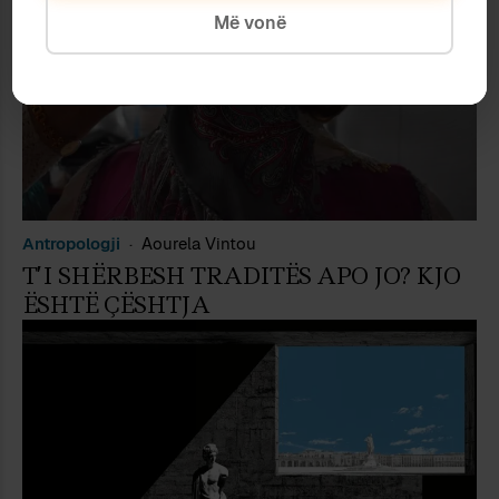
Më vonë
Antropologji
Aourela Vintou
T’I SHËRBESH TRADITËS APO JO? KJO
ËSHTË ÇËSHTJA