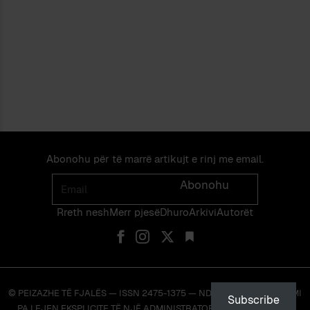
Abonohu për të marrë artikujt e rinj me email.
Email
Abonohu
Rreth nesh
Merr pjes​​ë​
Dhuro
Arkivi
Autorët
© PEIZAZHE TË FJALËS — ISSN 2475-1375 — NDALOHET RIPRODHIMI
Subscribe
PA LEJEN EKSPLICITE TË NJË ADMINISTRATORI TË FAQES OSE TË