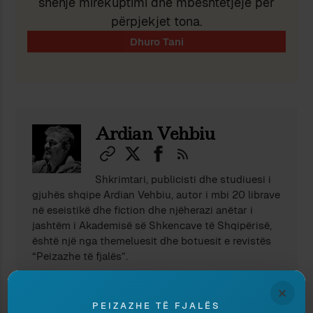
shenjë mirëkuptimi dhe mbështetjeje për
përpjekjet tona.
Ndaj
Ruaj
Ardian Vehbiu
Shkrimtari, publicisti dhe studiuesi i
gjuhës shqipe Ardian Vehbiu, autor i mbi 20 librave
në eseistikë dhe fiction dhe njëherazi anëtar i
jashtëm i Akademisë së Shkencave të Shqipërisë,
është një nga themeluesit dhe botuesit e revistës
“Peizazhe të fjalës”.
×
PEIZAZHE TË FJALËS