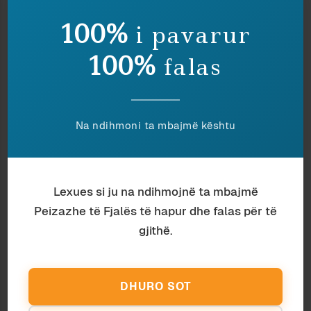
TË NGJASHME
100%
i pavarur
100%
falas
Na ndihmoni ta mbajmë kështu
Lexues si ju na ndihmojnë ta mbajmë
Peizazhe të Fjalës të hapur dhe falas për të
gjithë.
Antropologji
Ardian Vehbiu
TË VRASËSH ME MUZIKË
DHURO SOT