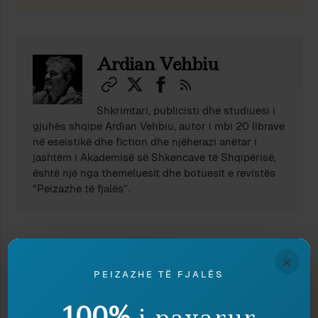
Ndaj
Ruaj
Ardian Vehbiu
Shkrimtari, publicisti dhe studiuesi i
gjuhës shqipe Ardian Vehbiu, autor i mbi 20 librave
në eseistikë dhe fiction dhe njëherazi anëtar i
jashtëm i Akademisë së Shkencave të Shqipërisë,
është një nga themeluesit dhe botuesit e revistës
“Peizazhe të fjalës”.
TË NGJASHME
×
PEIZAZHE TË FJALËS
100%
i pavarur