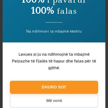
100%
falas
Na ndihmoni ta mbajmë kështu
Lexues si ju na ndihmojnë ta mbajmë
Antropologji
Ardian Vehbiu
Peizazhe të Fjalës të hapur dhe falas për të
TË VRASËSH ME MUZIKË
gjithë.
DHURO SOT
Më vonë