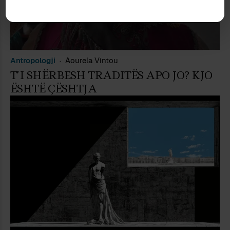
Antropologji
Aourela Vintou
T’I SHËRBESH TRADITËS APO JO? KJO
ËSHTË ÇËSHTJA