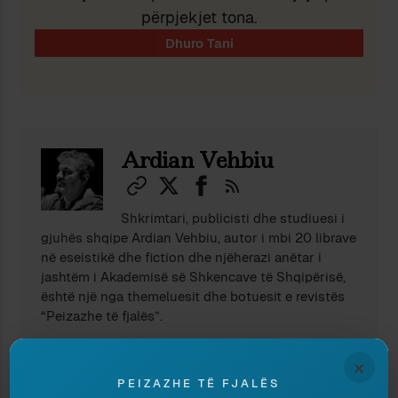
përpjekjet tona.
Ndaj
Ruaj
Ardian Vehbiu
Shkrimtari, publicisti dhe studiuesi i
gjuhës shqipe Ardian Vehbiu, autor i mbi 20 librave
në eseistikë dhe fiction dhe njëherazi anëtar i
jashtëm i Akademisë së Shkencave të Shqipërisë,
është një nga themeluesit dhe botuesit e revistës
“Peizazhe të fjalës”.
×
PEIZAZHE TË FJALËS
TË NGJASHME