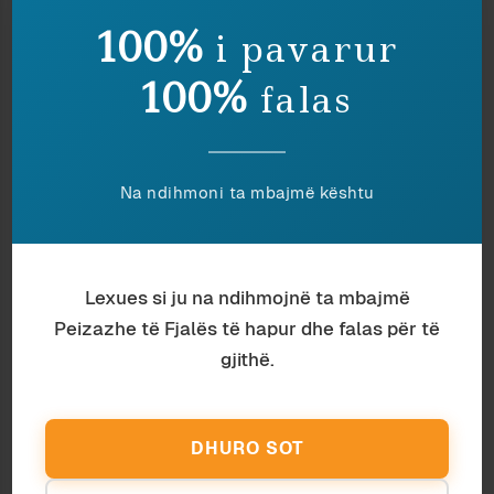
100%
i pavarur
100%
falas
Na ndihmoni ta mbajmë kështu
Lexues si ju na ndihmojnë ta mbajmë
Peizazhe të Fjalës të hapur dhe falas për të
Antropologji
Aourela Vintou
gjithë.
T’I SHËRBESH TRADITËS APO JO? KJO
ËSHTË ÇËSHTJA
DHURO SOT