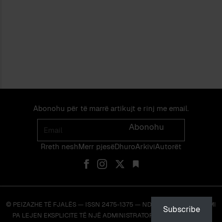
Abonohu për të marrë artikujt e rinj me email.
Email
Abonohu
Rreth nesh
Merr pjes​​ë​
Dhuro
Arkivi
Autorët
© PEIZAZHE TË FJALËS — ISSN 2475-1375 — NDALOHET RIPRODHIMI
Subscribe
PA LEJEN EKSPLICITE TË NJË ADMINISTRATORI TË FAQES OSE TË