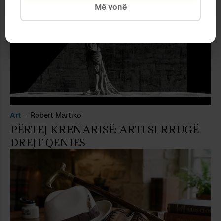
Më vonë
Art
Robert Martiko
PËRTEJ KRENARISË: ARTI SI RRUGË
DREJT QENIES