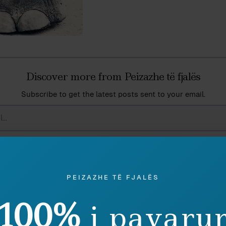
Discover more from Peizazhe të fjalës
Subscribe to get the latest posts sent to your email.
PEIZAZHE TË FJALËS
eu ky shkrim, lutemi konsideroni të dhuroni diçka nëpër
shenjë mirëkuptimi dhe mbështetjeje për përpjekjet t
100%
i pavaru