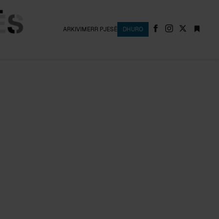
ARKIVI
MERR PJESË
DHURO