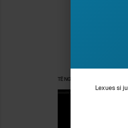
Ndaj
Ar
Ruaj
Shkr
esei
Shqi
TË NGJASHME
Lexues si j