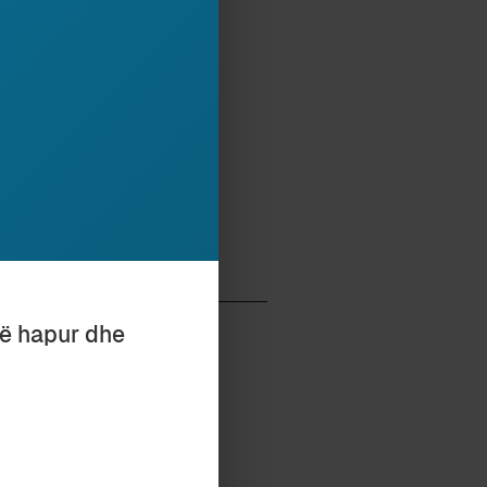
tor i mbi 20 librave në
Shkencave të
e të fjalës”.
të hapur dhe