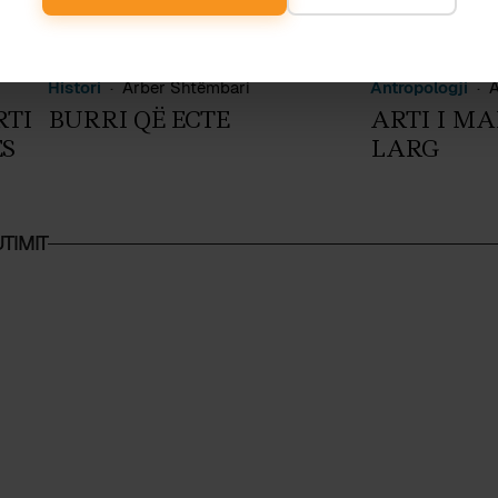
Histori
Arber Shtëmbari
Antropologji
A
RTI
BURRI QË ECTE
ARTI I M
ES
LARG
TIMIT