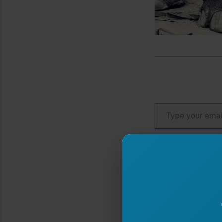
Type your email…
Nëse ju pëlq
në 