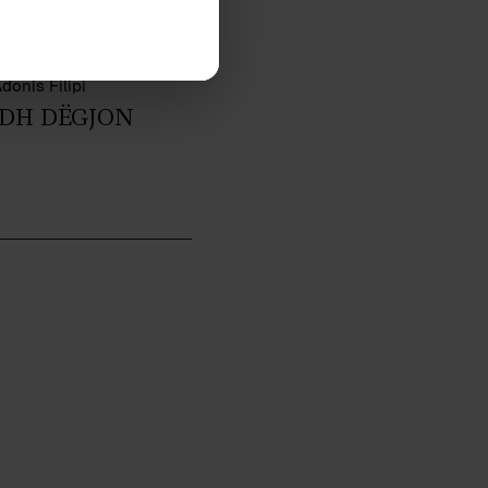
donis Filipi
ADH DËGJON