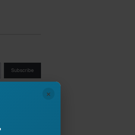
Subscribe
×
mjet butonit,
ona.
r