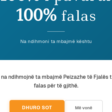
100%
falas
dian Vehbiu
imtari, publicisti dhe studiuesi i gjuhës shqipe Ardian Vehbiu, au
stikë dhe fiction dhe njëherazi anëtar i jashtëm i Akademisë së 
Na ndihmoni ta mbajmë kështu
përisë, është një nga themeluesit dhe botuesit e revistës “Peizazh
u na ndihmojnë ta mbajmë Peizazhe të Fjalës 
falas për të gjithë.
DHURO SOT
Më vonë