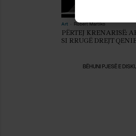
Art
Robert Martiko
PËRTEJ KRENARISË: A
SI RRUGË DREJT QENI
BËHUNI PJESË E DISKU