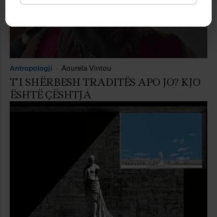
Antropologji
Aourela Vintou
T’I SHËRBESH TRADITËS APO JO? KJO
ËSHTË ÇËSHTJA