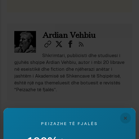
Ndaj
Ruaj
Ardian Vehbiu
Shkrimtari, publicisti dhe studiuesi i
gjuhës shqipe Ardian Vehbiu, autor i mbi 20 librave
në eseistikë dhe fiction dhe njëherazi anëtar i
jashtëm i Akademisë së Shkencave të Shqipërisë,
është një nga themeluesit dhe botuesit e revistës
“Peizazhe të fjalës”.
TË NGJASHME
×
PEIZAZHE TË FJALËS