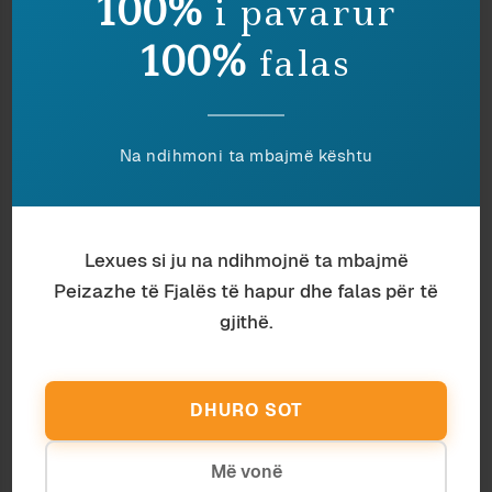
100%
i pavarur
100%
falas
Na ndihmoni ta mbajmë kështu
Lexues si ju na ndihmojnë ta mbajmë
Antropologji
Ardian Vehbiu
Peizazhe të Fjalës të hapur dhe falas për të
TË VRASËSH ME MUZIKË
gjithë.
DHURO SOT
Më vonë