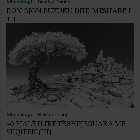
Albanologji
Bardhyl Demiraj
DON GJON BUZUKU DHE ‘MESHARI’ I
TIJ
Albanologji
Nelson Çabej
40 FJALË ILIRE TË SHPJEGUARA ME
SHQIPEN (III)