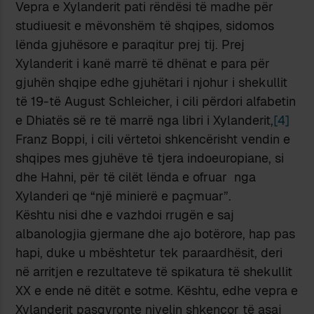
Vepra e Xylanderit pati rëndësi të madhe për
studiuesit e mëvonshëm të shqipes, sidomos
lënda gjuhësore e paraqitur prej tij. Prej
Xylanderit i kanë marrë të dhënat e para për
gjuhën shqipe edhe gjuhëtari i njohur i shekullit
të 19-të August Schleicher, i cili përdori alfabetin
e Dhiatës së re të marrë nga libri i Xylanderit,
[4]
Franz Boppi, i cili vërtetoi shkencërisht vendin e
shqipes mes gjuhëve të tjera indoeuropiane, si
dhe Hahni, për të cilët lënda e ofruar nga
Xylanderi qe “një minierë e paçmuar”.
Kështu nisi dhe e vazhdoi rrugën e saj
albanologjia gjermane dhe ajo botërore, hap pas
hapi, duke u mbështetur tek paraardhësit, deri
në arritjen e rezultateve të spikatura të shekullit
XX e ende në ditët e sotme. Kështu, edhe vepra e
Xylanderit pasqyronte nivelin shkencor të asaj