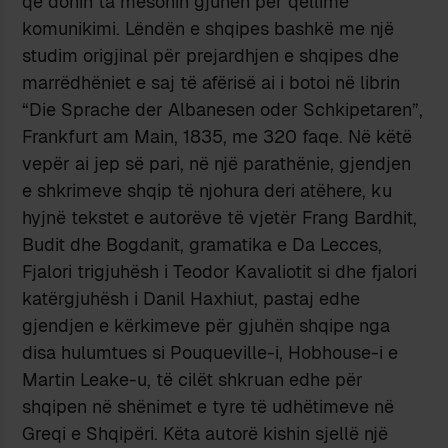
që donin ta mësonin gjuhën për qëllime
komunikimi. Lëndën e shqipes bashkë me një
studim origjinal për prejardhjen e shqipes dhe
marrëdhëniet e saj të afërisë ai i botoi në librin
“Die Sprache der Albanesen oder Schkipetaren”,
Frankfurt am Main, 1835, me 320 faqe. Në këtë
vepër ai jep së pari, në një parathënie, gjendjen
e shkrimeve shqip të njohura deri atëhere, ku
hyjnë tekstet e autorëve të vjetër Frang Bardhit,
Budit dhe Bogdanit, gramatika e Da Lecces,
Fjalori trigjuhësh i Teodor Kavaliotit si dhe fjalori
katërgjuhësh i Danil Haxhiut, pastaj edhe
gjendjen e kërkimeve për gjuhën shqipe nga
disa hulumtues si Pouqueville-i, Hobhouse-i e
Martin Leake-u, të cilët shkruan edhe për
shqipen në shënimet e tyre të udhëtimeve në
Greqi e Shqipëri. Këta autorë kishin sjellë një