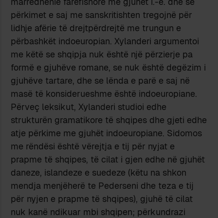
marrëdhënie farefisnore me gjuhët i.-e. dhe se
përkimet e saj me sanskritishten tregojnë për
lidhje afërie të drejtpërdrejtë me trungun e
përbashkët indoeuropian. Xylanderi argumentoi
me këtë se shqipja nuk është një përzierje pa
formë e gjuhëve romane, se nuk është degëzim i
gjuhëve tartare, dhe se lënda e parë e saj në
masë të konsiderueshme është indoeuropiane.
Përveç leksikut, Xylanderi studioi edhe
strukturën gramatikore të shqipes dhe gjeti edhe
atje përkime me gjuhët indoeuropiane. Sidomos
me rëndësi është vërejtja e tij për nyjat e
prapme të shqipes, të cilat i gjen edhe në gjuhët
daneze, islandeze e suedeze (këtu na shkon
mendja menjëherë te Pederseni dhe teza e tij
për nyjen e prapme të shqipes), gjuhë të cilat
nuk kanë ndikuar mbi shqipen; përkundrazi