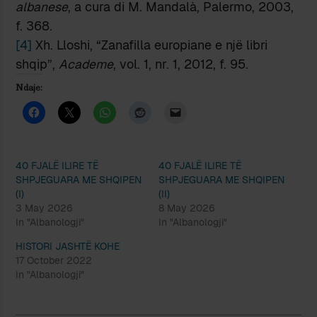
albanese
, a cura di M. Mandalà, Palermo, 2003,
f. 368.
[4]
Xh. Lloshi, “Zanafilla europiane e një libri
shqip”,
Academe
, vol. 1, nr. 1, 2012, f. 95.
Ndaje:
40 FJALË ILIRE TË
40 FJALË ILIRE TË
SHPJEGUARA ME SHQIPEN
SHPJEGUARA ME SHQIPEN
(I)
(II)
3 May 2026
8 May 2026
In "Albanologji"
In "Albanologji"
HISTORI JASHTË KOHE
17 October 2022
In "Albanologji"