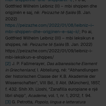
Gottfried Wilhelm Leibniz (II) – mbi shqipen dhe
origjinën e saj, në:
Peizazhe të fjalës
(8. Jan.
2022)
https
://
peizazhe
.
com
/2022/01/08/
leibniz
–
i
–
mbi
–
shqipen
–
dhe
–
origjinen
–
e
–
saj
–
ii
/
; Po ai,
Gottfried Wilhelm Leibniz (III) – mbi leksikun e
shqipes, në:
Peizazhe të fjalës
(8. Jan. 2022)
https://peizazhe.com/2022/01/09/leibniz-i-
mbi-leksikun-e-shqipes/
[2]
J. P. Fallmerayer,
Das albanesische Element
in Griechenland
, I. Abteilung, në: “Abhandlungen
der historischen Classe der K.B. Akademie der
Wissenschaften”, VIII Bd., II Abt. (München), 1857,
f. 432. Shih Xh. Lloshi, “Zanafilla europiane e një
libri shqip”,
Academe
, vol. 1, nr. 1, 2012, f. 94.
[3]
G. Petrotta,
Popolo, lingua e letteratura