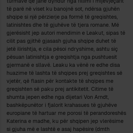
turmave që janë dyndur nga fillimi i mijëvjeçarit
të parë në viset ku banojnë sot, ndërsa gjuhën
shqipe si një përzierje pa formë të greqishtes,
latinishtes dhe të gjuhëve të tjera romane. Më
gjerësisht jep autori mendimin e Leakut, sipas të
cilit pas gjithë gjasash gjuha shqipe duhet të
jetë ilirishtja, e cila pësoi ndryshime, ashtu siç
pësuan latinishtja e greqishtja nga pushtuesit
gjermanë e sllavë. Leaku ka vënë re edhe disa
huazime të lashta të shqipes prej greqishtes së
vjetër, që flasin për kontakte të shqipes me
greqishten së paku prej antikitetit. Citime të
shumta jepen edhe nga dijetari Von Arndt,
bashkëpunëtor i fjalorit krahasues të gjuhëve
europiane të hartuar me porosi të perandoreshës
Katerina e madhe, ku për shqipen jep vlerësime
si gjuha më e lashtë e asaj hapësire (dmth