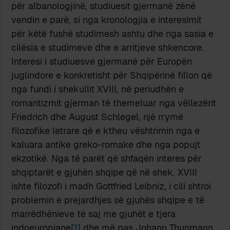
për albanologjinë, studiuesit gjermanë zënë
vendin e parë, si nga kronologjia e interesimit
për këtë fushë studimesh ashtu dhe nga sasia e
cilësia e studimeve dhe e arritjeve shkencore.
Interesi i studiuesve gjermanë për Europën
juglindore e konkretisht për Shqipërinë fillon që
nga fundi i shekullit XVIII, në periudhën e
romantizmit gjerman të themeluar nga vëllezërit
Friedrich dhe August Schlegel, një rrymë
filozofike letrare që e ktheu vështrimin nga e
kaluara antike greko-romake dhe nga popujt
ekzotikë. Nga të parët që shfaqën interes për
shqiptarët e gjuhën shqipe që në shek. XVIII
ishte filozofi i madh Gottfried Leibniz, i cili shtroi
problemin e prejardhjes së gjuhës shqipe e të
marrëdhënieve të saj me gjuhët e tjera
indoeuropiane
[1]
dhe më pas Johann Thunmann,