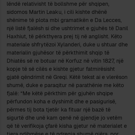
lëndë relativisht të bollshme për shqipen,
sidomos Martin Leaku, i cili kishte dhënë
shënime të plota mbi gramatikën e Da Lecces,
një listë fjalësh si dhe ushtrimet e gjuhës të Danil
Haxhiut, të përkthyera prej tij në anglisht. Këto
materiale shfrytëzoi Xylanderi, duke u shtuar dhe
materialin gjuhësor të përkthimit shqip të
Dhiatës së re botuar në Korfuz në vitin 1827, një
kopje të së cilës e kishte gjetur fatmirësisht
gjatë qëndrimit në Greqi. Këtë tekst ai e vlerëson
shumë, duke e paraqitur në parathënie me këto
fjalë: “Me këtë përkthim për gjuhën shqipe
përfundon koha e dyshimit dhe e pasigurisë,
përmes tij bota tjetër ka fituar një bazë të
sigurtë dhe unë kam qenë në gjendje jo vetëm
që të verifikoja çfarë kisha gjetur në materialet e
tjera ndihmëse e të ndreqja shumë gjëra, por