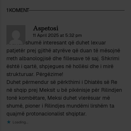
1 KOMENT
Aspetosi
11 April 2025 at 5:32 pm
Artikull shumë interesant që duhet lexuar
patjetër prej gjithë atyrëve që duan të mësojnë
rreth albanologjisë dhe fillesave të saj. Shkrimi
është i qartë, shpjegues në hollësi dhe i mirë
strukturuar. Përgëzime!
Duhet përmendur së përkthimi i Dhiatës së Re
në shqip prej Meksit u bë pikënisje për Rilindjen
tonë kombëtare, Meksi duhet vlerësuar më
shumë, pioner i Rilindjes mundëmi lirshëm ta
quajmë protonacionalist shqiptar.
Loading...