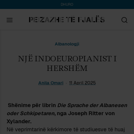
DHURO
Search
Albanologji
for:
NJË INDOEUROPIANIST I
HERSHËM
Anila Omari
11 April 2025
Shënime për librin
Die Sprache der Albanesen
oder Schkipetaren
, nga Joseph Ritter von
Xylander.
Në veprimtarinë kërkimore të studiuesve të huaj