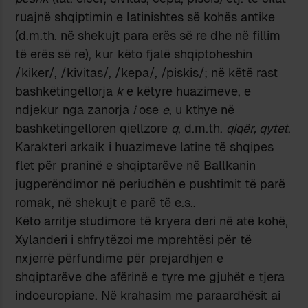
ruajnë shqiptimin e latinishtes së kohës antike
(d.m.th. në shekujt para erës së re dhe në fillim
të erës së re), kur këto fjalë shqiptoheshin
/kiker/, /kivitas/, /kepa/, /piskis/; në këtë rast
bashkëtingëllorja
k
e këtyre huazimeve, e
ndjekur nga zanorja
i
ose
e
, u kthye në
bashkëtingëlloren qiellzore
q
, d.m.th.
qiqër, qytet
.
Karakteri arkaik i huazimeve latine të shqipes
flet për praninë e shqiptarëve në Ballkanin
jugperëndimor në periudhën e pushtimit të parë
romak, në shekujt e parë të e.s..
Këto arritje studimore të kryera deri në atë kohë,
Xylanderi i shfrytëzoi me mprehtësi për të
nxjerrë përfundime për prejardhjen e
shqiptarëve dhe afërinë e tyre me gjuhët e tjera
indoeuropiane. Në krahasim me paraardhësit ai