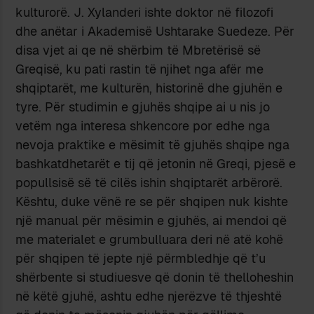
kulturorë. J. Xylanderi ishte doktor në filozofi
dhe anëtar i Akademisë Ushtarake Suedeze. Për
disa vjet ai qe në shërbim të Mbretërisë së
Greqisë, ku pati rastin të njihet nga afër me
shqiptarët, me kulturën, historinë dhe gjuhën e
tyre. Për studimin e gjuhës shqipe ai u nis jo
vetëm nga interesa shkencore por edhe nga
nevoja praktike e mësimit të gjuhës shqipe nga
bashkatdhetarët e tij që jetonin në Greqi, pjesë e
popullsisë së të cilës ishin shqiptarët arbërorë.
Kështu, duke vënë re se për shqipen nuk kishte
një manual për mësimin e gjuhës, ai mendoi që
me materialet e grumbulluara deri në atë kohë
për shqipen të jepte një përmbledhje që t’u
shërbente si studiuesve që donin të thelloheshin
në këtë gjuhë, ashtu edhe njerëzve të thjeshtë