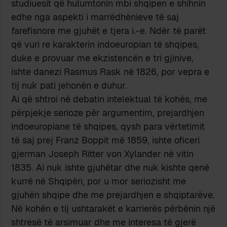
studiuesit që hulumtonin mbi shqipen e shihnin
edhe nga aspekti i marrëdhënieve të saj
farefisnore me gjuhët e tjera i.-e. Ndër të parët
që vuri re karakterin indoeuropian të shqipes,
duke e provuar me ekzistencën e tri gjinive,
ishte danezi Rasmus Rask në 1826, por vepra e
tij nuk pati jehonën e duhur.
Ai që shtroi në debatin intelektual të kohës, me
përpjekje serioze për argumentim, prejardhjen
indoeuropiane të shqipes, qysh para vërtetimit
të saj prej Franz Boppit më 1859, ishte oficeri
gjerman Joseph Ritter von Xylander në vitin
1835. Ai nuk ishte gjuhëtar dhe nuk kishte qenë
kurrë në Shqipëri, por u mor seriozisht me
gjuhën shqipe dhe me prejardhjen e shqiptarëve.
Në kohën e tij ushtarakët e karrierës përbënin një
shtresë të arsimuar dhe me interesa të gjerë