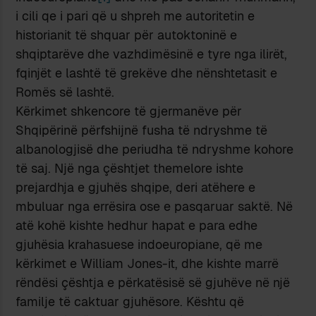
i cili qe i pari që u shpreh me autoritetin e
historianit të shquar për autoktoninë e
shqiptarëve dhe vazhdimësinë e tyre nga ilirët,
fqinjët e lashtë të grekëve dhe nënshtetasit e
Romës së lashtë.
Kërkimet shkencore të gjermanëve për
Shqipërinë përfshijnë fusha të ndryshme të
albanologjisë dhe periudha të ndryshme kohore
të saj. Një nga çështjet themelore ishte
prejardhja e gjuhës shqipe, deri atëhere e
mbuluar nga errësira ose e pasqaruar saktë. Në
atë kohë kishte hedhur hapat e para edhe
gjuhësia krahasuese indoeuropiane, që me
kërkimet e William Jones-it, dhe kishte marrë
rëndësi çështja e përkatësisë së gjuhëve në një
familje të caktuar gjuhësore. Kështu që