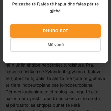
Peizazhe të Fjalës të hapur dhe falas për të
greqishten, 650 fjalë të ngjashme me latinishten,
gjithë.
rreth 500 fjalë me gjuhët e ndryshme
gjermanike, rreth 60 fjalë me sllavishten dhe
rreth 190 fjalë të ngjashme me turqishten. Ndër
DHURO SOT
këto të fundit, përveç fjalëve me burim të
drejtpërdrejtë nga gjuha turke, përfshihen edhe
një numër fjalësh me burim nga persishtja (që
Më vonë
është gjuhë indoeuropiane) dhe nga arabishtja
(që është gjuhë e familjes semite), që kanë hyrë
në gjuhën shqipe nëpërmjet turqishtes. Pra,
sipas statistikës së Xylanderit, gjysma e fjalëve
të fjalorit të tij dalin të afërta me fjalë të gjuhëve
të tjera indoeuropiane ose joindoeuropiane.
Përmes krahasimeve etimologjike, nga të cilat
një numër syresh i qëndruan kohës si të drejta,
ai përcaktoi se shqipja duhet të ketë