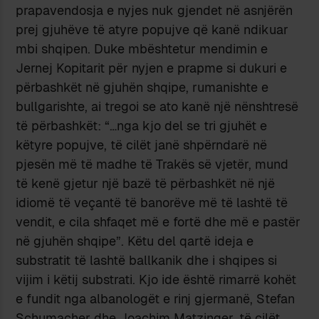
prapavendosja e nyjes nuk gjendet në asnjërën
prej gjuhëve të atyre popujve që kanë ndikuar
mbi shqipen. Duke mbështetur mendimin e
Jernej Kopitarit për nyjen e prapme si dukuri e
përbashkët në gjuhën shqipe, rumanishte e
bullgarishte, ai tregoi se ato kanë një nënshtresë
të përbashkët: “…nga kjo del se tri gjuhët e
këtyre popujve, të cilët janë shpërndarë në
pjesën më të madhe të Trakës së vjetër, mund
të kenë gjetur një bazë të përbashkët në një
idiomë të veçantë të banorëve më të lashtë të
vendit, e cila shfaqet më e fortë dhe më e pastër
në gjuhën shqipe”. Këtu del qartë ideja e
substratit të lashtë ballkanik dhe i shqipes si
vijim i këtij substrati. Kjo ide është rimarrë kohët
e fundit nga albanologët e rinj gjermanë, Stefan
Schumacher dhe Joachim Matzinger, të cilët,