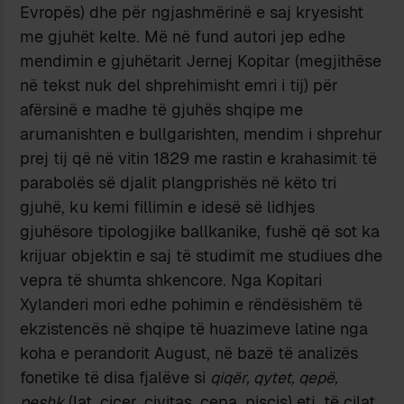
Evropës) dhe për ngjashmërinë e saj kryesisht
me gjuhët kelte. Më në fund autori jep edhe
mendimin e gjuhëtarit Jernej Kopitar (megjithëse
në tekst nuk del shprehimisht emri i tij) për
afërsinë e madhe të gjuhës shqipe me
arumanishten e bullgarishten, mendim i shprehur
prej tij që në vitin 1829 me rastin e krahasimit të
parabolës së djalit plangprishës në këto tri
gjuhë, ku kemi fillimin e idesë së lidhjes
gjuhësore tipologjike ballkanike, fushë që sot ka
krijuar objektin e saj të studimit me studiues dhe
vepra të shumta shkencore. Nga Kopitari
Xylanderi mori edhe pohimin e rëndësishëm të
ekzistencës në shqipe të huazimeve latine nga
koha e perandorit August, në bazë të analizës
fonetike të disa fjalëve si
qiqër, qytet, qepë,
peshk
(lat. cicer, civitas, cepa, piscis) etj. të cilat