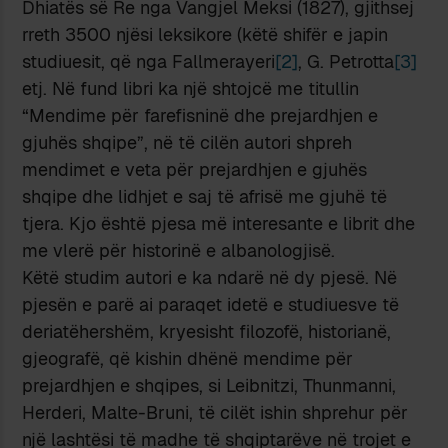
Dhiatës së Re nga Vangjel Meksi (1827), gjithsej
rreth 3500 njësi leksikore (këtë shifër e japin
studiuesit, që nga Fallmerayeri
[2]
, G. Petrotta
[3]
etj. Në fund libri ka një shtojcë me titullin
“Mendime për farefisninë dhe prejardhjen e
gjuhës shqipe”, në të cilën autori shpreh
mendimet e veta për prejardhjen e gjuhës
shqipe dhe lidhjet e saj të afrisë me gjuhë të
tjera. Kjo është pjesa më interesante e librit dhe
me vlerë për historinë e albanologjisë.
Këtë studim autori e ka ndarë në dy pjesë. Në
pjesën e parë ai paraqet idetë e studiuesve të
deriatëhershëm, kryesisht filozofë, historianë,
gjeografë, që kishin dhënë mendime për
prejardhjen e shqipes, si Leibnitzi, Thunmanni,
Herderi, Malte-Bruni, të cilët ishin shprehur për
një lashtësi të madhe të shqiptarëve në trojet e