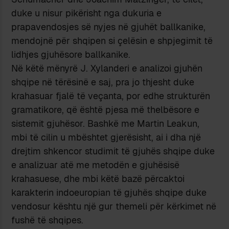
duke u nisur pikërisht nga dukuria e
prapavendosjes së nyjes në gjuhët ballkanike,
mendojnë për shqipen si çelësin e shpjegimit të
lidhjes gjuhësore ballkanike.
Në këtë mënyrë J. Xylanderi e analizoi gjuhën
shqipe në tërësinë e saj, pra jo thjesht duke
krahasuar fjalë të veçanta, por edhe strukturën
gramatikore, që është pjesa më thelbësore e
sistemit gjuhësor. Bashkë me Martin Leakun,
mbi të cilin u mbështet gjerësisht, ai i dha një
drejtim shkencor studimit të gjuhës shqipe duke
e analizuar atë me metodën e gjuhësisë
krahasuese, dhe mbi këtë bazë përcaktoi
karakterin indoeuropian të gjuhës shqipe duke
vendosur kështu një gur themeli për kërkimet në
fushë të shqipes.