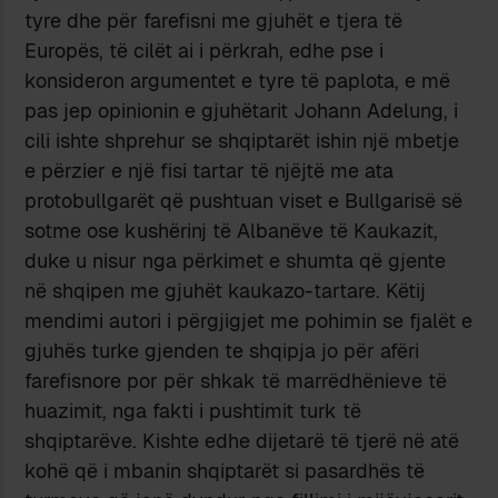
tyre dhe për farefisni me gjuhët e tjera të
Europës, të cilët ai i përkrah, edhe pse i
konsideron argumentet e tyre të paplota, e më
pas jep opinionin e gjuhëtarit Johann Adelung, i
cili ishte shprehur se shqiptarët ishin një mbetje
e përzier e një fisi tartar të njëjtë me ata
protobullgarët që pushtuan viset e Bullgarisë së
sotme ose kushërinj të Albanëve të Kaukazit,
duke u nisur nga përkimet e shumta që gjente
në shqipen me gjuhët kaukazo-tartare. Këtij
mendimi autori i përgjigjet me pohimin se fjalët e
gjuhës turke gjenden te shqipja jo për afëri
farefisnore por për shkak të marrëdhënieve të
huazimit, nga fakti i pushtimit turk të
shqiptarëve. Kishte edhe dijetarë të tjerë në atë
kohë që i mbanin shqiptarët si pasardhës të