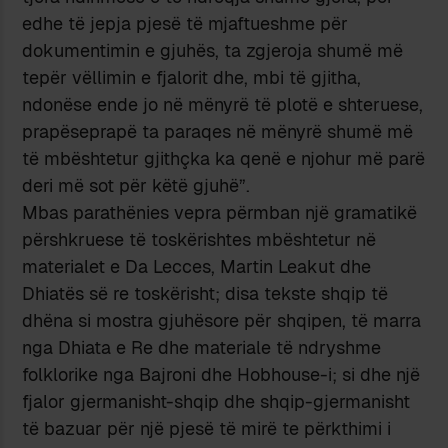
edhe të jepja pjesë të mjaftueshme për
dokumentimin e gjuhës, ta zgjeroja shumë më
tepër vëllimin e fjalorit dhe, mbi të gjitha,
ndonëse ende jo në mënyrë të plotë e shteruese,
prapëseprapë ta paraqes në mënyrë shumë më
të mbështetur gjithçka ka qenë e njohur më parë
deri më sot për këtë gjuhë”.
Mbas parathënies vepra përmban një gramatikë
përshkruese të toskërishtes mbështetur në
materialet e Da Lecces, Martin Leakut dhe
Dhiatës së re toskërisht; disa tekste shqip të
dhëna si mostra gjuhësore për shqipen, të marra
nga Dhiata e Re dhe materiale të ndryshme
folklorike nga Bajroni dhe Hobhouse-i; si dhe një
fjalor gjermanisht-shqip dhe shqip-gjermanisht
të bazuar për një pjesë të mirë te përkthimi i