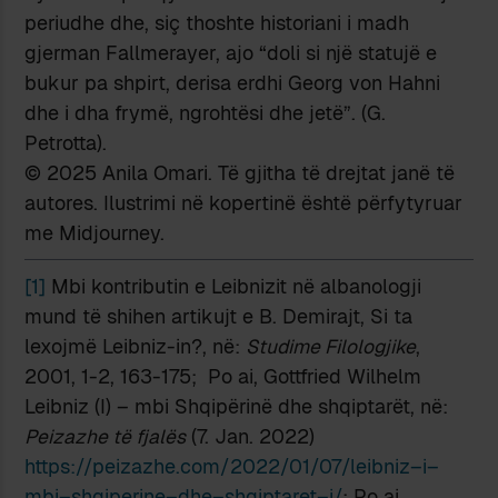
periudhe dhe, siç thoshte historiani i madh
gjerman Fallmerayer, ajo “doli si një statujë e
bukur pa shpirt, derisa erdhi Georg von Hahni
dhe i dha frymë, ngrohtësi dhe jetë”. (G.
Petrotta).
© 2025 Anila Omari. Të gjitha të drejtat janë të
autores. Ilustrimi në kopertinë është përfytyruar
me Midjourney.
[1]
Mbi kontributin e Leibnizit në albanologji
mund të shihen artikujt e B. Demirajt, Si ta
lexojmë Leibniz-in?, në:
Studime Filologjike
,
2001, 1-2, 163-175; Po ai, Gottfried Wilhelm
Leibniz (I) – mbi Shqipërinë dhe shqiptarët, në:
Peizazhe të fjalës
(7. Jan. 2022)
https
://
peizazhe
.
com
/2022/01/07/
leibniz
–
i
–
mbi
–
shqiperine
–
dhe
–
shqiptaret
–
i
/
; Po ai,