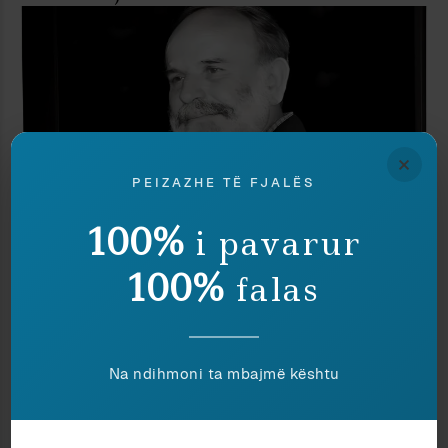
×
PEIZAZHE TË FJALËS
100%
i pavarur
100%
falas
Art
Elsa Demo
UNË JAM NË SHUMË GJENDJE
Na ndihmoni ta mbajmë kështu