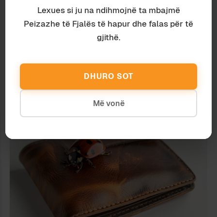
Lexues si ju na ndihmojnë ta mbajmë
Peizazhe të Fjalës të hapur dhe falas për të
gjithë.
DHURO SOT
Albanologji
Ardian Vehbiu
DITËT E JAVËS SHQIPE NË 3D
Më vonë