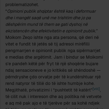
problematizohet.
“
Opinioni publik shqiptar është kaq i deformuar
dhe i mangët saqë unë me trishtim dhe jo pa
dëshpërim mund të them se gati dyshoj në
ekzistencën dhe efektivitetin e opinionit publik
.”
Moikom Zeqo ishte nga ata persona, që deri në
vitet e fundit të jetës së tij adresoi mirëfilli
pengmarrjen e opinionit publik nga sipërmarrjet
e medias dhe argëtimit. Jam i bindur se Moikomi
s’e pandeh këtë për fryt të një shoqërie bujare
ndaj sensacioneve e jo kritikës së shëndoshë —
përndryshe çdo orvatje për të kundërshtuar një
rend natyror të tillë do të ishte humbje kohe.
[viii]
Megjithatë, privatizimi i “pushtetit të katërt”
,
të cilit nuk i intereson dhe aq politika në vetvete
e aq më pak ajo e të tjerëve për sa kohë ndjek