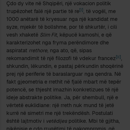
Çdo dy vite në Shqipëri, një vokacion politik
[i]
trupëzohet falë një partie të re
, të vogël, me
1000 anëtarë të kryesuar nga një kandidat me
syze, mjekër të bollshme, por të shkurtër, i cili
vesh xhaketë
Slim Fit
, këpucë kamoshi, e që
karakterizohet nga fryma perëndimore dhe
aspiratat
rrethore
, nga ato, që, sipas
[ii]
rekomandimit të një filozofi të vdekur francez
,
shkundin, lëkundin, e pastaj përkundin shoqërinë
prej një periferie të baraslarguar nga qendra. Në
fakt gjeometria e rrethit në fjalë mbart më tepër
potencë, se thjesht imazhin konkretizues të një
ideje abstrakte politike. Ja, për shembull, një e
vërtetë euklidiane: një rreth nuk mund të jetë
kurrë në simetri me një trekëndësh. Postulati
është lajtmotiv i
vetëdijes
politike. Mbi të gjitha,
pikënisje e çdo rrugëtimi të pakompromis, që,