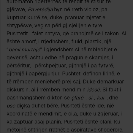
automaton ripërtëritës të rendit të stisur të
gjërave,
Pavetëdija
hyn në rreth vicioz, pa
kuptuar kurrë se, duke pranuar mjetet e
shtypësve, veç sa përligj sjelljen e tyre.
Pushtetit i falet natyra, që pranojmë se i takon. Ai
është amorf, i rrjedhshëm, fluid, plastik, një
“
bacil murtaje
” i gjendshëm si në mbledhjet e
qeverisë, ashtu edhe në pragun e skamjes, i
përsëritur, i përshpejtuar, gjithnjë i pa fytyrë,
gjithnjë i papërgjunjur. Pushteti definon lirinë, e
të rrëmben menjëherë prej saj. Duke demarkuar
diskursin, ai i rrëmben mendimin
idesë
. Si fakt i
pashmangshëm dikton se
çfarë-,
si-,
kur-,
dhe
pse
diçka duhet bërë. Pushteti është ide; një
koordinatë e mendimit, e cila, duke u zgjeruar, i
ka zaptuar asaj planin. Pushteti është plani, ku
mëtojnë shtrirjen rrathët e aspiratave shoqërore.