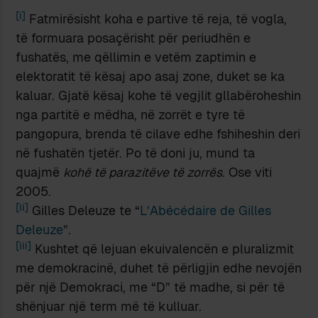
[i]
Fatmirësisht koha e partive të reja, të vogla,
të formuara posaçërisht për periudhën e
fushatës, me qëllimin e vetëm zaptimin e
elektoratit të kësaj apo asaj zone, duket se ka
kaluar. Gjatë kësaj kohe të vegjlit gllabëroheshin
nga partitë e mëdha, në zorrët e tyre të
pangopura, brenda të cilave edhe fshiheshin deri
në fushatën tjetër. Po të doni ju, mund ta
quajmë
kohë të parazitëve të zorrës
. Ose viti
2005.
[ii]
Gilles Deleuze te “
L’Abécédaire de Gilles
Deleuze
”.
[iii]
Kushtet që lejuan ekuivalencën e pluralizmit
me demokracinë, duhet të përligjin edhe nevojën
për një Demokraci, me “D” të madhe, si për të
shënjuar një term më të kulluar.