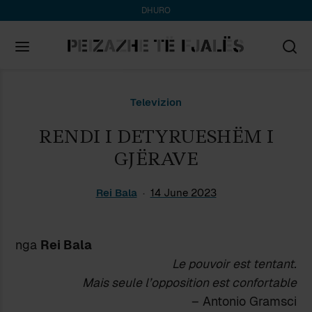
DHURO
Search
Televizion
for:
RENDI I DETYRUESHËM I
GJËRAVE
Rei Bala
14 June 2023
nga
Rei Bala
Le pouvoir est tentant.
Mais seule l’op­position est confortable
– Antonio Gramsci