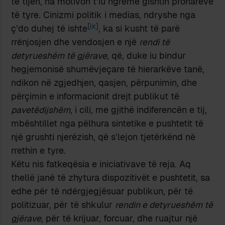
të tijën, na motivon t’iu ngremë gishtin pronarëve
të tyre. Cinizmi politik i medias, ndryshe nga
[ix]
ç’do duhej të ishte
, ka si kusht të parë
rrënjosjen dhe vendosjen e një
rendi të
detyrueshëm të gjërave
, që, duke iu bindur
hegjemonisë shumëvjeçare të hierarkëve tanë,
ndikon në zgjedhjen, qasjen, përpunimin, dhe
përçimin e informacionit drejt publikut të
pavetëdijshëm
, i cili, me gjithë indiferencën e tij,
mbështillet nga pëlhura sintetike e pushtetit të
një grushti njerëzish, që s’lejon tjetërkënd në
rrethin e tyre.
Këtu nis fatkeqësia e iniciativave të reja. Aq
thellë janë të zhytura dispozitivët e pushtetit, sa
edhe për të ndërgjegjësuar publikun, për të
politizuar, për të shkulur
rendin e detyrueshëm të
gjërave
, për të krijuar, forcuar, dhe ruajtur një