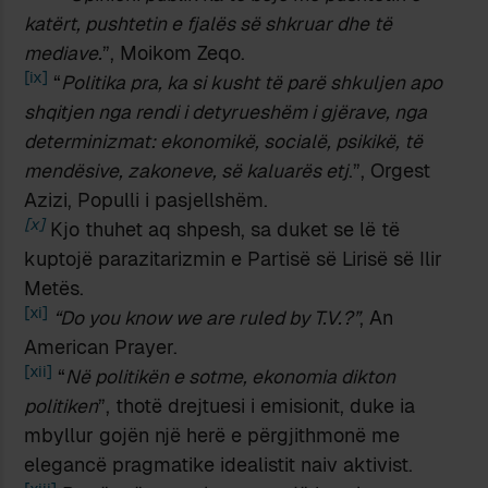
katërt, pushtetin e fjalës së shkruar dhe të
mediave.
”, Moikom Zeqo.
[ix]
“
P
olitika pra, ka si kusht të parë shkuljen apo
shqitjen nga rendi i detyrueshëm i gjërave, nga
determinizmat: ekonomikë, socialë, psikikë, të
mendësive, zakoneve, së kaluarës etj
.”, Orgest
Azizi, Populli i pasjellshëm.
[x]
Kjo thuhet aq shpesh, sa duket se lë të
kuptojë parazitarizmin e Partisë së Lirisë së Ilir
Metës.
[xi]
“Do you know we are ruled by T.V.?”
, An
American Prayer.
[xii]
“
Në politikën e sotme, ekonomia dikton
politiken
”, thotë drejtuesi i emisionit, duke ia
mbyllur gojën një herë e përgjithmonë me
elegancë pragmatike idealistit naiv aktivist.