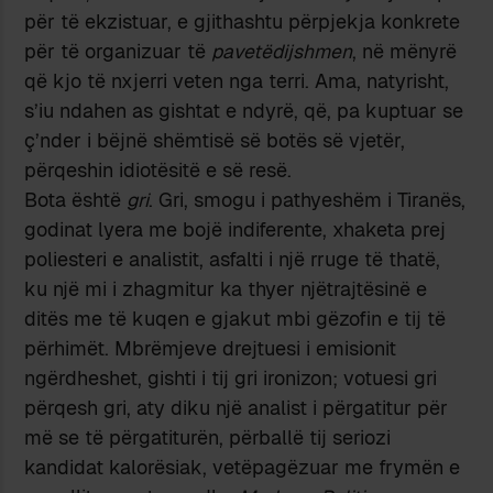
për të ekzistuar, e gjithashtu përpjekja konkrete
për të organizuar të
pavetëdijshmen
, në mënyrë
që kjo të nxjerri veten nga terri. Ama, natyrisht,
s’iu ndahen as gishtat e ndyrë, që, pa kuptuar se
ç’nder i bëjnë shëmtisë së botës së vjetër,
përqeshin idiotësitë e së resë.
Bota është
gri
. Gri, smogu i pathyeshëm i Tiranës,
godinat lyera me bojë indiferente, xhaketa prej
poliesteri e analistit, asfalti i një rruge të thatë,
ku një mi i zhagmitur ka thyer njëtrajtësinë e
ditës me të kuqen e gjakut mbi gëzofin e tij të
përhimët. Mbrëmjeve drejtuesi i emisionit
ngërdheshet, gishti i tij gri ironizon; votuesi gri
përqesh gri, aty diku një analist i përgatitur për
më se të përgatiturën, përballë tij seriozi
kandidat kalorësiak, vetëpagëzuar me frymën e