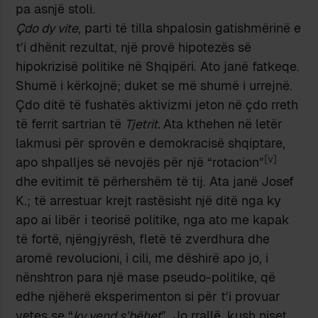
pa asnjë stoli.
Çdo dy vite
, parti të tilla shpalosin gatishmërinë e
t’i dhënit rezultat, një provë hipotezës së
hipokrizisë politike në Shqipëri. Ato janë fatkeqe.
Shumë i kërkojnë; duket se më shumë i urrejnë.
Çdo ditë të fushatës aktivizmi jeton në çdo rreth
të ferrit sartrian të
Tjetrit.
Ata kthehen në letër
lakmusi për sprovën e demokracisë shqiptare,
[v]
apo shpalljes së nevojës për një “rotacion”
dhe evitimit të përhershëm të tij. Ata janë Josef
K.; të arrestuar krejt rastësisht një ditë nga ky
apo ai libër i teorisë politike, nga ato me kapak
të fortë, njëngjyrësh, fletë të zverdhura dhe
aromë revolucioni, i cili, me dëshirë apo jo, i
nënshtron para një mase pseudo-politike, që
edhe njëherë eksperimenton si për t’i provuar
vetes se “
ky vend s’bëhet
”. Jo rrallë, kush niset