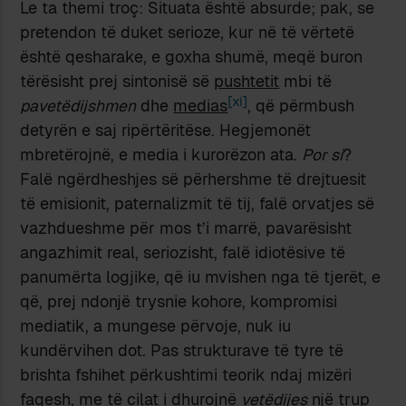
Le ta themi troç: Situata është absurde; pak, se
pretendon të duket serioze, kur në të vërtetë
është qesharake, e goxha shumë, meqë buron
tërësisht prej sintonisë së
pushtetit
mbi të
[xi]
pavetëdijshmen
dhe
medias
, që përmbush
detyrën e saj ripërtëritëse. Hegjemonët
mbretërojnë, e media i kurorëzon ata.
Por si
?
Falë ngërdheshjes së përhershme të drejtuesit
të emisionit, paternalizmit të tij, falë orvatjes së
vazhdueshme për mos t’i marrë, pavarësisht
angazhimit real, seriozisht, falë idiotësive të
panumërta logjike, që iu mvishen nga të tjerët, e
që, prej ndonjë trysnie kohore, kompromisi
mediatik, a mungese përvoje, nuk iu
kundërvihen dot. Pas strukturave të tyre të
brishta fshihet përkushtimi teorik ndaj mizëri
faqesh, me të cilat i dhurojnë
vetëdijes
një trup