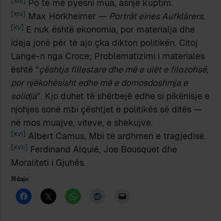
[xiii]
Po të më pyesni mua, asnjë kuptim.
[xiv]
Max Horkheimer —
Porträt eines Aufklärers
.
[xv]
E nuk është ekonomia, por materialja dhe
ideja jonë për të ajo çka dikton politikën. Citoj
Lange-n nga Croce; Problematizimi i materiales
është “
çështja fillestare dhe më e ulët e filozofisë,
por njëkohësisht edhe më e domosdoshmja e
solidja
”. Kjo duhet të shërbejë edhe si pikënisje e
njohjes sonë mbi çështjet e politikës së ditës —
në mos muajve, viteve, e shekujve.
[xvi]
Albert Camus, Mbi të ardhmen e tragjedisë.
[xvii]
Ferdinand Alquié, Joe Bousquet dhe
Moraliteti i Gjuhës.
Ndaje: