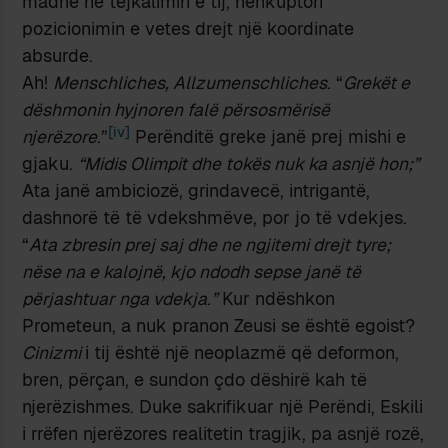
madhe në tejkalimin e tij, nënkupton
pozicionimin e vetes drejt një koordinate
absurde.
Ah!
Menschliches, Allzumenschliches
. “
Grekët e
dëshmonin hyjnoren falë përsosmërisë
[iv]
njerëzore
.”
Perënditë greke janë prej mishi e
gjaku.
“Midis Olimpit dhe tokës nuk ka asnjë hon;”
Ata janë ambiciozë, grindavecë, intrigantë,
dashnorë të të vdekshmëve, por jo të vdekjes.
“
Ata zbresin prej saj dhe ne ngjitemi drejt tyre;
nëse na e kalojnë, kjo ndodh sepse janë të
përjashtuar nga vdekja
.
”
Kur ndëshkon
Prometeun, a nuk pranon Zeusi se është egoist?
Cinizmi
i tij është një neoplazmë që deformon,
bren, përçan, e sundon çdo dëshirë kah të
njerëzishmes. Duke sakrifikuar një Perëndi, Eskili
i rrëfen njerëzores realitetin tragjik, pa asnjë rozë,