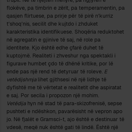
flokëve, pa timbrin e zërit, pa temperamentin, pa
qasjen flirtuese, pa prirje për të pirë n’kurriz
t’shoq’nis, secilit dhe kujtdo i zhduket
karakteristika identifikuese. Shoqëria reduktohet
në agregatin e gjinive të saj, në role pa
identitete. Kjo është edhe çfarë duhet të
kuptojmë. Realiteti i zhveshur nga spektakli i
figurave humbet çdo të dhënë kritike, por lë
ende pas një rend të detyruar të roleve.
E
vetëdijshmja
lihet gjithsesi në një lidhje të
dyfishtë me të vërtetat e realitetit dhe aspiratat
e saj. Por secila i propozon një mohim.
Vetëdija
hyn në stad të para-skizofrenisë, sepse
pushteti e ndëshkon, pavarësisht në vepron apo
jo. Në fjalët e Gramsci-t, ajo është e destinuar të
vdesë, meqë nuk është gati të lindë. Është një