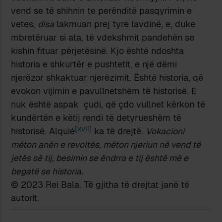
vend se të shihnin te perënditë pasqyrimin e
vetes,
disa
lakmuan prej tyre lavdinë, e, duke
mbretëruar si ata, të vdekshmit pandehën se
kishin fituar përjetësinë. Kjo është ndoshta
historia e shkurtër e pushtetit, e një dëmi
njerëzor shkaktuar njerëzimit. Është historia, që
evokon vijimin e pavullnetshëm të historisë. E
nuk është aspak çudi, që çdo vullnet kërkon të
kundërtën e këtij rendi të detyrueshëm të
[xvii]
historisë. Alquié
ka të drejtë.
Vokacioni
mëton anën e revoltës, mëton njeriun në vend të
jetës së tij, besimin se ëndrra e tij është më e
begatë se historia.
© 2023 Rei Bala. Të gjitha të drejtat janë të
autorit.