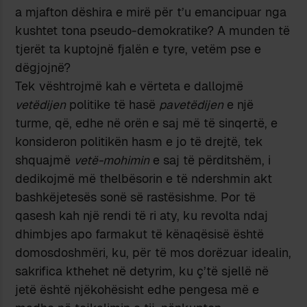
a mjafton dëshira e mirë për t’u emancipuar nga
kushtet tona pseudo-demokratike? A munden të
tjerët ta kuptojnë fjalën e tyre, vetëm pse e
dëgjojnë?
Tek vështrojmë kah e vërteta e dallojmë
vetëdijen
politike të hasë
pavetëdijen
e një
turme, që, edhe në orën e saj më të sinqertë, e
konsideron politikën hasm e jo të drejtë, tek
shquajmë
vetë-mohimin
e saj të përditshëm, i
dedikojmë më thelbësorin e të ndershmin akt
bashkëjetesës sonë së rastësishme. Por të
qasesh kah një rendi të ri aty, ku revolta ndaj
dhimbjes apo farmakut të kënaqësisë është
domosdoshmëri, ku, për të mos dorëzuar idealin,
sakrifica kthehet në detyrim, ku ç’të sjellë në
jetë është njëkohësisht edhe pengesa më e