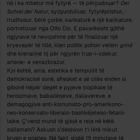
në i ka mbetur më fytyrë — të përçudnuar?
Der
Schrei der Natur
, syzgurdulluar, fytyrëprishur,
rrudhosur, bërë çorbë, karikaturë e një karikature,
portretizuar nga Otto Dix. E pavarësisht gjithë
ngjyrave të nevojshme për të finalizuar një
kryevepër të tillë, kleri politik pohon vetëm
grinë
dhe krenarinë tij për ngjyrën trup-i-vdekur,
arterie- e venazbrazur.
Kjo është, ama, estetika e tempullit të
demokracisë sonë, afresket e së cilës enden si
gibonë nëpër degët e pyjeve tropikale të
heroizmave, baballëqeve, dallavereve, e
demagogjive anti-komunisto-pro-amerikono-
neo-konservato-liberalo-bashkëjeteso-fetaro-
laike. Ç’vend mund të gjejë e reja në këtë
zallamahi? Askush s’dëshiron t’i lërë mikut
kryen e qoshes. Në fakt, gjatë 15 minutave të