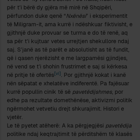
për t’i bërë dy gjëra më mirë në Shqipëri,
përfundon duke qenë “
Nxënësi
” i eksperimentit
të Miligram-it, ama kurrë i ndëshkuar fiktivisht, e
gjithnjë duke provuar se turma e do të renë, aq
sa për t’i kujtuar vetes urrejtjen shekullore ndaj
saj. S’janë as të parët e absolutisht as të fundit,
që i qasen njerëzisht e me largpamësi gjindjes,
në vend se t’i shohin frustrimet e saj si kërkesa
[vi]
në pritje të ofertës
. Por gjithnjë kokat i kanë
nën sëpatat e xhelatëve indiferentë. Pa fajësuar
kurrë popullin cinik të së
pavetëdijshmes
, por
edhe pa rezultate domethënëse, aktivizmi politik
ngërmohet vetvetiu drejt shkurajimit. Histori e
vjetër.
Le të pyetet atëherë: A ka përgjegjësi
pavetëdija
politike ndaj keqtrajtimit të përditshëm të klasës