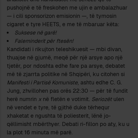
pushojnë e të freskohen me ujin e ambalazhuar
— i cili sponsorizon emisionin —, të tymosin
cigaret e tyre HEETS, e me të mbaruar këta:
Suksese në garë!
Faleminderit për ftesën!
Kandidati i rikujton teleshikuesit — mbi divan,
thuajse në gjumë, meqë për një arsye apo një
tjetër, por ndoshta edhe fare pa arsye, debatet
më të zjarrta politike në Shqipëri, ku citohen si
Manifesti i Partisë Komuniste
, ashtu edhe C. G.
Jung, zhvillohen pas orës 22:30 — për të fundit
herë numrin
x
në fletën e votimit.
Seriozët
ulen
në vendet e tyre, të gjithë duke tërhequr
xhaketat e ngushta të poliesterit, lënë jo-
qëllimisht mbërthyer. Debati ri-fillon po aty, ku u
la plot 16 minuta më parë.