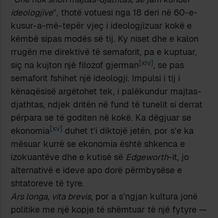
ideologjive
”, thotë votuesi nga 18 deri në 60-e-
kusur-a-më-tepër vjeç i ideologjizuar kokë e
këmbë sipas modës së tij. Ky niset dhe e kalon
rrugën me direktivë të semaforit, pa e kuptuar,
[xiv]
siç na kujton një filozof gjerman
, se pas
semaforit fshihet një ideologji. Impulsi i tij i
kënaqësisë argëtohet tek, i palëkundur majtas-
djathtas, ndjek dritën në fund të tunelit si derrat
përpara se të goditen në kokë. Ka dëgjuar se
[xv]
ekonomia
duhet t’i diktojë jetën, por s’e ka
mësuar kurrë se ekonomia është shkenca e
izokuantëve dhe e kutisë së
Edgeworth
-it, jo
alternativë e ideve apo dorë përmbysëse e
shtatoreve të tyre.
Ars longa, vita brevis
, por a s’ngjan kultura jonë
politike me një kopje të shëmtuar të një fytyre —