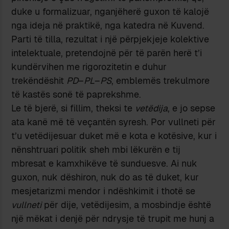
duke u formalizuar, nganjëherë guxon të kalojë
nga ideja në praktikë, nga katedra në Kuvend.
Parti të tilla, rezultat i një përpjekjeje kolektive
intelektuale, pretendojnë për të parën herë t’i
kundërvihen me rigorozitetin e duhur
trekëndëshit
PD
–
PL
–
PS
, emblemës trekulmore
të kastës sonë të paprekshme.
Le të bjerë, si fillim, theksi te
vetëdija
, e jo sepse
ata kanë më të veçantën syresh. Por vullneti për
t’u vetëdijesuar duket më e kota e kotësive, kur i
nënshtruari politik sheh mbi lëkurën e tij
mbresat e kamxhikëve të sunduesve. Ai nuk
guxon, nuk dëshiron, nuk do as të duket, kur
mesjetarizmi mendor i ndëshkimit i thotë se
vullneti
për dije, vetëdijesim, a mosbindje është
një mëkat i denjë për ndrysje të trupit me hunj a