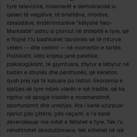
tyre televizive, misionarët e demokracisë iu
qasen të vegjëlve, të brishtëve, rinorëve,
idealistëve, ëndërrimtarëve “këlyshë Neo-
Marksistë” ashtu si çilimiut në shtëpitë e tyre, që
e ftojnë t’iu bashkohet tavolinës së të rriturve
vetëm — dhe vetëm! — në momentin e tortës.
Politikisht, këto krijesa janë patetike;
psikologjikisht, të gjymtuara, zhytur e lëbyrur në
baltën e dhunës dhe përdhunës, që këneton
qysh prej një të kaluare pa histori. Ekonomia e
sjelljes së tyre ndjek vlerën e një tradite, që ka
ngritur në apogje triadën e mosmendimit,
oportunizmit dhe urrejtjes. Ata i kanë uzurpuar
njeriut çdo çiltërsi, çdo veçanti, e i’a kanë
zëvendësuar me mitet e fetishet e tyre. Tek i’u
nënshtrohet absolutizmave, tek kthehet në një