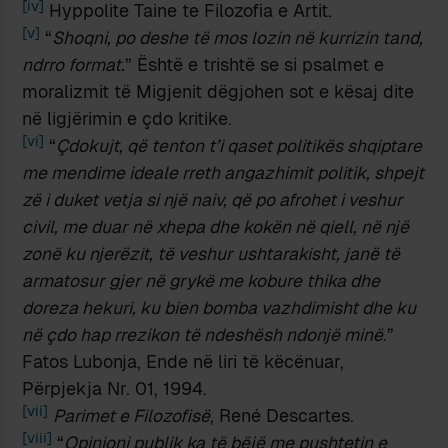
[iv]
Hyppolite Taine te Filozofia e Artit.
[v]
“
Shoqni, po deshe të mos lozin në kurrizin tand,
ndrro format.
” Është e trishtë se si psalmet e
moralizmit të Migjenit dëgjohen sot e kësaj dite
në ligjërimin e çdo kritike.
[vi]
“
Çdokujt
,
që tenton t’i qaset politikës shqiptare
me mendime ideale rreth angazhimit politik
,
shpejt
zë i duket vetja si një naiv
,
që po afrohet i veshur
civil, me duar në xhepa dhe kokën në qiell, në një
zonë ku njerëzit, të veshur ushtarakisht, janë të
armatosur gjer në grykë me kobure thika dhe
doreza hekuri, ku bien bomba vazhdimisht dhe ku
në çdo hap rrezikon të ndeshësh ndonjë minë
.”
Fatos Lubonja, Ende në liri të këcënuar,
Përpjekja Nr. 01, 1994.
[vii]
Parimet e Filozofisë
, René Descartes.
[viii]
“
Opinioni publik ka të bëjë me pushtetin e