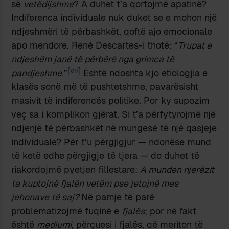
së
vetëdijshme
? A duhet t’a qortojmë apatinë?
Indiferenca individuale nuk duket se e mohon një
ndjeshmëri të përbashkët, qoftë ajo emocionale
apo mendore. René Descartes-i thotë: “
Trupat e
ndjeshëm janë të përbërë nga grimca të
[vii]
pandjeshme
.”
Është ndoshta kjo etiologjia e
klasës sonë më të pushtetshme, pavarësisht
masivit të indiferencës politike. Por ky supozim
veç sa i komplikon gjërat. Si t’a përfytyrojmë një
ndjenjë të përbashkët në mungesë të një qasjeje
individuale? Për t’u përgjigjur — ndonëse mund
të ketë edhe përgjigje të tjera — do duhet të
riakordojmë pyetjen fillestare:
A munden njerëzit
ta kuptojnë fjalën vetëm pse jetojnë mes
jehonave të saj?
Në pamje të parë
problematizojmë fuqinë e
fjalës
; por në fakt
është
mediumi
, përçuesi i fjalës, që meriton të