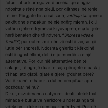
fetus i abortuar nga vetë psehia, që e ngjiz;
ndoshta e rënë nga qielli, por gjithsesi në rënie
të lirë. Përgjatë historisë sonë,
vetëdija
ka qenë e
pakët dhe e mpakur, në një ngërç mjeran, i cili
vetëm njëherë frymëzoi kryeveprën, e çdo tjetër
herë banalen dhe të ndyrën. “
Shpresa vdes e
fundit!”,
por optimizmi nën zë është veçse një
lutje për shpresë. Ndoshta çnjerëzit kërkojnë
është ngushëllimi, deliri e jo mundësia e një
alternative. Por kur një alternativë bën të
shfaqet, të ngrejë duart e saja përpjetë e pastaj
t’i hapi ato gjatë, gjatë e gjerë, ç’duhet bërë?
Vallë krahët e hapur a duhen përqafuar apo
gozhduar në hu?
Dikur, ekzuberanca natyrore, ideali intelektual,
miriada e bukurive njerëzore u nderua nga të
vdekshmit duke u amshuar ndër hyjni. Por, në