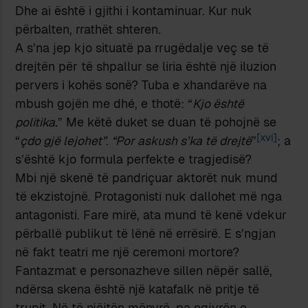
Dhe ai është i gjithi i kontaminuar. Kur nuk
përbalten, rrathët shteren.
A s’na jep kjo situatë pa rrugëdalje veç se të
drejtën për të shpallur se liria është një iluzion
pervers i kohës sonë? Tuba e xhandarëve na
mbush gojën me dhé, e thotë: “
Kjo është
politika.
” Me këtë duket se duan të pohojnë se
[xvi]
“
çdo gjë lejohet”
.
“Por askush s’ka të drejtë
”
; a
s’është kjo formula perfekte e tragjedisë?
Mbi një skenë të pandriçuar aktorët nuk mund
të ekzistojnë. Protagonisti nuk dallohet më nga
antagonisti. Fare mirë, ata mund të kenë vdekur
përballë publikut të lënë në errësirë. E s’ngjan
në fakt teatri me një ceremoni mortore?
Fantazmat e personazheve sillen nëpër sallë,
ndërsa skena është një katafalk në pritje të
trupit. Në të njëjtën mënyrë, pa ngjyrën e