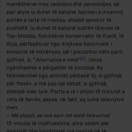
marrëdhënie mes
vetëdijes
dhe
pavetëdijes
, së
pari atyre iu duhet të kalojnë
fabrikën e miratimit
,
portën e lartë të medias, shtabit qendror të
pushtetit. Iu duhet të kalojnë lustrën liberale të
Top-Medias, fodullëkun konservator të Klanit, të
dyja, përfaqësuar nga drejtuesi karizmatik i
emisionit të mbrëmjes, që i prezanton këto parti,
[x]
gjithnjë, si, “
Alternativa e tretë
”
, teksa
ngërdheshet e përgatitet të ironizojë. Ky
falënderohet nga aktivisti përballë tij, si gjithnjë,
për ftesën, e më pas një debat, si gjithnjë,
shterpë mes tyre. Partia e re i shijon 15 minutat e
veta të famës, sepse, në fakt, aq kohë televizive
merr.
–
Më shpejt, se nuk kam më kohë televizive!
15 minuta të mjaftueshme, ama vetëm për
analistët dhe kandidatët
më seriozë
që të