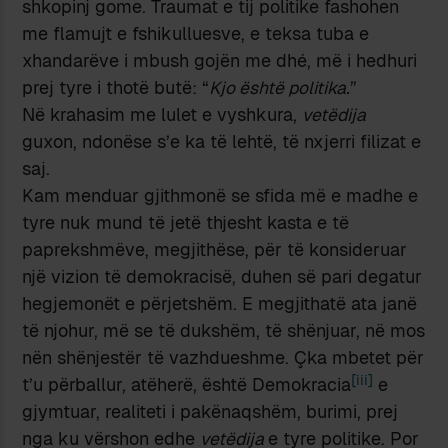
shkopinj gome. Traumat e tij politike fashohen
me flamujt e fshikulluesve, e teksa tuba e
xhandarëve i mbush gojën me dhé, më i hedhuri
prej tyre i thotë butë: “
Kjo është politika.
”
Në krahasim me lulet e vyshkura,
vetëdija
guxon, ndonëse s’e ka të lehtë, të nxjerri filizat e
saj.
Kam menduar gjithmonë se sfida më e madhe e
tyre nuk mund të jetë thjesht kasta e të
paprekshmëve, megjithëse, për të konsideruar
një vizion të demokracisë, duhen së pari degatur
hegjemonët e përjetshëm. E megjithatë ata janë
të njohur, më se të dukshëm, të shënjuar, në mos
nën shënjestër të vazhdueshme. Çka mbetet për
[iii]
t’u përballur, atëherë, është Demokracia
e
gjymtuar, realiteti i pakënaqshëm, burimi, prej
nga ku vërshon edhe
vetëdija
e tyre politike. Por