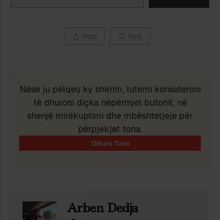
Ndaj
Ruaj
Nëse ju pëlqeu ky shkrim, lutemi konsideroni
të dhuroni diçka nëpërmjet butonit, në
shenjë mirëkuptimi dhe mbështetjeje për
përpjekjet tona.
Arben Dedja