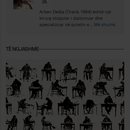
Arben Dedja (Tiranë, 1964) është një
kirurg shqiptar i diplomuar dhe
specializuar në qytetin e lindjes. Nga
Më shumë
viti 1999 jeton në Padova (Itali), në të
cilin universitet është doktoruar dhe
punon si kërkues shkencor. Në jetën
TË NGJASHME
e tij alternative ka botuar në Shqipëri
(po e lëmë mënjanë Italinë) katër
vëllime me poezi dhe gjashtë me
prozë të shkurtër. Ka botuar
gjithashtu edhe dhjetë libra me
përkthime nga italishtja dhe
anglishtja, gati ekskluzivisht libra
poetikë, nga Guido Cavalcanti e tëhu.