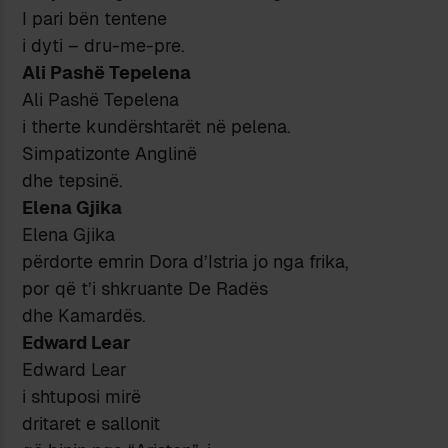
I pari bën tentene
i dyti – dru-me-pre.
Ali Pashë Tepelena
Ali Pashë Tepelena
i therte kundërshtarët në pelena.
Simpatizonte Anglinë
dhe tepsinë.
Elena Gjika
Elena Gjika
përdorte emrin Dora d’Istria jo nga frika,
por që t’i shkruante De Radës
dhe Kamardës.
Edward Lear
Edward Lear
i shtuposi mirë
dritaret e sallonit