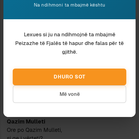
Jaroslav Hashek:
Na ndihmoni ta mbajmë kështu
me “Ushtarin e mirë Shvejk”
s’e kishim zor
në zbor.
Lexues si ju na ndihmojnë ta mbajmë
Avni Rustemi
Peizazhe të Fjalës të hapur dhe falas për të
Avni Rustemi,
gjithë.
ç’e vrau qenin.
Pastaj dhe atë e vranë,
siç ndodh në këto anë.
DHURO SOT
Vasil Laçi
Vasil Laçi:
Më vonë
patllakja i lloci,
s’i tregoi shokët,
i krehu flokët.
Qazim Mulleti
Ore po Qazim Mulleti,
si qe i vërteti?