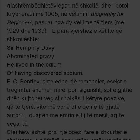
gjashtëmbëdhjetëvjeçar, në shkollë, dhe i botoi
kryeherazi më 1905, në vëllimin
Biography for
Beginners
, pasuar nga dy vëllime të tjera (më
1929 dhe 1939). E para vjershëz e këtillë që
shkroi është:
Sir Humphry Davy
Abominated gravy.
He lived in the odium
Of having discovered sodium.
E. C. Bentley ishte edhe një romancier, eseist e
tregimtar shumë i mirë, por, sigurisht, sot e gjithë
ditën kujtohet veç si shpikësi i këtyre poezive,
që të tjerë, vite më vonë dhe që në të gjallë
autorit, i quajtën me emrin e tij të mesit, aq të
veçantë.
Clerihew është, pra, një poezi fare e shkurtër e