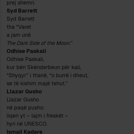
prej shemri.
Syd Barrett
Syd Barrett
tha “Varet
a jam unë
The Dark Side of the Moon
.”
Odhise Paskali
Odhise Paskali,
kur bëri Skënderbeun për kali,
“Shyqyr” i thanë, “o burrë i dheut,
se të kishim majë tehut.”
Llazar Gusho
Llazar Gusho
në paqë pusho:
liqeri yt – lajm i freskët –
hyri në UNESCO.
Ismail Kadare