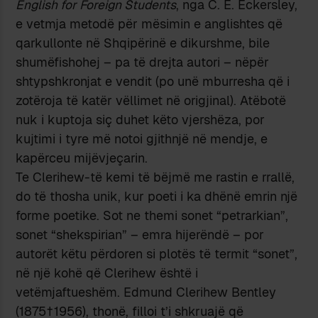
English for Foreign Students
, nga C. E. Eckersley,
e vetmja metodë për mësimin e anglishtes që
qarkullonte në Shqipërinë e dikurshme, bile
shumëfishohej – pa të drejta autori – nëpër
shtypshkronjat e vendit (po unë mburresha që i
zotëroja të katër vëllimet në origjinal). Atëbotë
nuk i kuptoja siç duhet këto vjershëza, por
kujtimi i tyre më notoi gjithnjë në mendje, e
kapërceu mijëvjeçarin.
Te Clerihew-të kemi të bëjmë me rastin e rrallë,
do të thosha unik, kur poeti i ka dhënë emrin një
forme poetike. Sot ne themi sonet “petrarkian”,
sonet “shekspirian” – emra hijerëndë – por
autorët këtu përdoren si plotës të termit “sonet”,
në një kohë që Clerihew është i
vetëmjaftueshëm. Edmund Clerihew Bentley
(1875†1956), thonë, filloi t’i shkruajë që