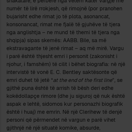
shakatare, e përbërë nga vetëm katër vargje me
numër të lirë rrokjesh, që rimojnë (por pranohen
bujarisht edhe rimat jo të plota, asonancat,
konsonancat, rimat me fjalë të gjuhëve të tjera
nga anglishtja – ne mund të themi të tjera nga
shqipja) sipas skemës: AABB. Bile, sa më
ekstravagante të jenë rimat – aq më mirë. Vargu
i parë është thjesht emri i personit (zakonisht i
njohur, i famshëm) të cilit i bëhet biografia: në një
intervistë të vonë E. C. Bentley saktësonte që
emri duhet të jetë “
at the end of the first line
”, se
gjithë puna është të arrish të bësh deri edhe
kokëdollapçe rimore (dhe ju siguroj që nuk është
aspak e lehtë, sidomos kur personazhi biografik
është i huaj) me emrin. Në një Clerihew të denjë
personi që përmendet në vargun e parë vihet
gjithnjë në një situatë komike, absurde,