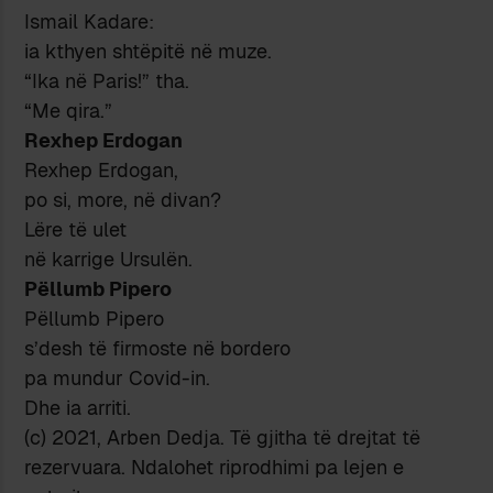
Ismail Kadare:
ia kthyen shtëpitë në muze.
“Ika në Paris!” tha.
“Me qira.”
Rexhep Erdogan
Rexhep Erdogan,
po si, more, në divan?
Lëre të ulet
në karrige Ursulën.
Pëllumb Pipero
Pëllumb Pipero
s’desh të firmoste në bordero
pa mundur Covid-in.
Dhe ia arriti.
(c) 2021, Arben Dedja. Të gjitha të drejtat të
rezervuara. Ndalohet riprodhimi pa lejen e