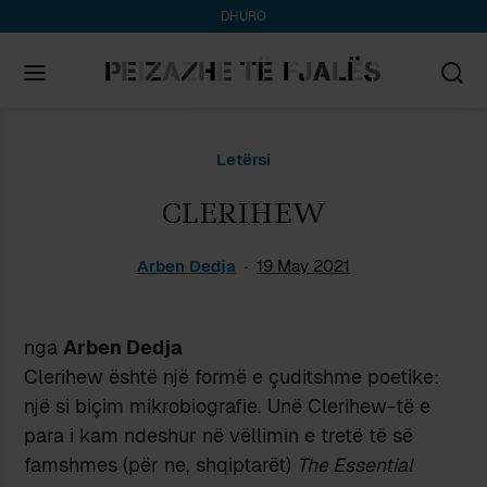
DHURO
Search
Letërsi
for:
CLERIHEW
Arben Dedja
19 May 2021
nga
Arben Dedja
Clerihew është një formë e çuditshme poetike:
një si biçim mikrobiografie. Unë Clerihew-të e
para i kam ndeshur në vëllimin e tretë të së
famshmes (për ne, shqiptarët)
The Essential