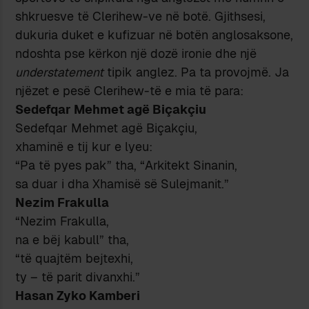
shkruesve të Clerihew-ve në botë. Gjithsesi,
dukuria duket e kufizuar në botën anglosaksone,
ndoshta pse kërkon një dozë ironie dhe një
understatement
tipik anglez. Pa ta provojmë. Ja
njëzet e pesë Clerihew-të e mia të para:
Sedefqar Mehmet agë Biçakçiu
Sedefqar Mehmet agë Biçakçiu,
xhaminë e tij kur e lyeu:
“Pa të pyes pak” tha, “Arkitekt Sinanin,
sa duar i dha Xhamisë së Sulejmanit.”
Nezim Frakulla
“Nezim Frakulla,
na e bëj kabull” tha,
“të quajtëm bejtexhi,
ty – të parit divanxhi.”
Hasan Zyko Kamberi