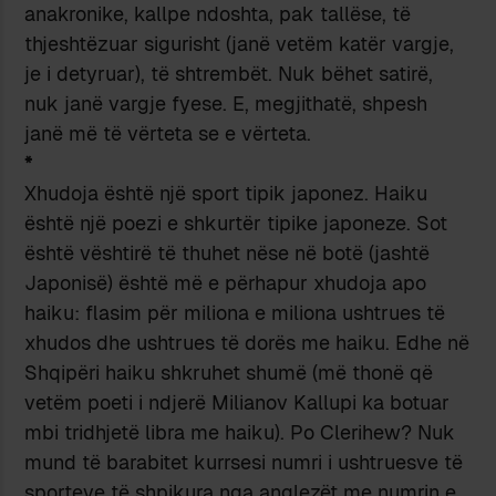
anakronike, kallpe ndoshta, pak tallëse, të
thjeshtëzuar sigurisht (janë vetëm katër vargje,
je i detyruar), të shtrembët. Nuk bëhet satirë,
nuk janë vargje fyese. E, megjithatë, shpesh
janë më të vërteta se e vërteta.
*
Xhudoja është një sport tipik japonez. Haiku
është një poezi e shkurtër tipike japoneze. Sot
është vështirë të thuhet nëse në botë (jashtë
Japonisë) është më e përhapur xhudoja apo
haiku: flasim për miliona e miliona ushtrues të
xhudos dhe ushtrues të dorës me haiku. Edhe në
Shqipëri haiku shkruhet shumë (më thonë që
vetëm poeti i ndjerë Milianov Kallupi ka botuar
mbi tridhjetë libra me haiku). Po Clerihew? Nuk
mund të barabitet kurrsesi numri i ushtruesve të
sporteve të shpikura nga anglezët me numrin e