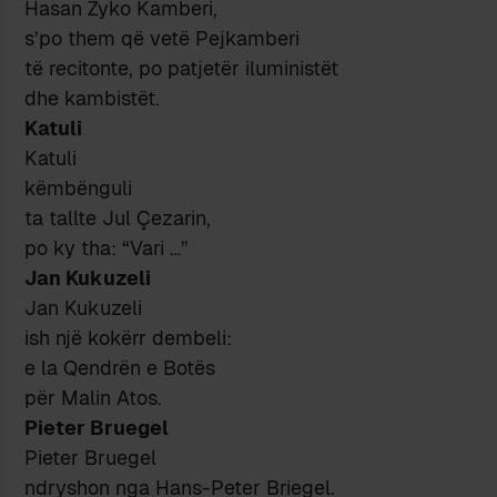
Hasan Zyko Kamberi,
s’po them që vetë Pejkamberi
të recitonte, po patjetër iluministët
dhe kambistët.
Katuli
Katuli
këmbënguli
ta tallte Jul Çezarin,
po ky tha: “Vari …”
Jan Kukuzeli
Jan Kukuzeli
ish një kokërr dembeli:
e la Qendrën e Botës
për Malin Atos.
Pieter Bruegel
Pieter Bruegel
ndryshon nga Hans-Peter Briegel.