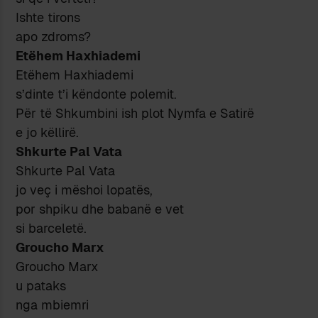
Ishte tirons
apo zdroms?
Etëhem Haxhiademi
Etëhem Haxhiademi
s’dinte t’i këndonte polemit.
Për të Shkumbini ish plot Nymfa e Satirë
e jo këllirë.
Shkurte Pal Vata
Shkurte Pal Vata
jo veç i mëshoi lopatës,
por shpiku dhe babanë e vet
si barceletë.
Groucho Marx
Groucho Marx
u pataks
nga mbiemri