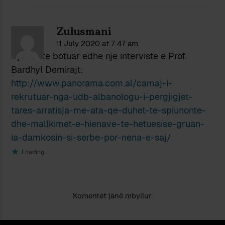
Zulusmani
11 July 2020 at 7:47 am
Dje eshte botuar edhe nje interviste e Prof.
Bardhyl Demirajt:
http://www.panorama.com.al/camaj-i-
rekrutuar-nga-udb-albanologu-i-pergjigjet-
tares-arratisja-me-ata-qe-duhet-te-spiunonte-
dhe-mallkimet-e-hienave-te-hetuesise-gruan-
ia-damkosin-si-serbe-por-nena-e-saj/
Loading...
Komentet janë mbyllur.