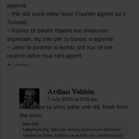
agjentë.
– Për atë punë edhe Naim Frashëri agjent qe (i
Turqisë).
– Kishim të bënim thjesht me rimbursim
shpezash, siç bën për ju Sorosi, o agjentë.
– Jemi të poshtër si komb: prit kur të më
nxjerrin edhe mua tani agjent.
Loading...
Ardian Vehbiu
7 July 2020 at 5:55 pm
Ben, ja po ta shtoj edhe unë një, fresh from
the oven: