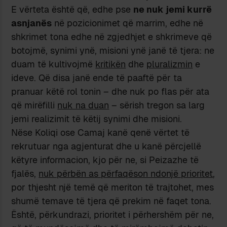
E vërteta është që, edhe pse
ne nuk jemi kurrë
asnjanës
në pozicionimet që marrim, edhe në
shkrimet tona edhe në zgjedhjet e shkrimeve që
botojmë, synimi ynë, misioni ynë janë të tjera: ne
duam të kultivojmë
kritikën
dhe
pluralizmin
e
ideve. Që disa janë ende të paaftë për ta
pranuar këtë rol tonin – dhe nuk po flas për ata
që mirëfilli
nuk na duan
– sërish tregon sa larg
jemi realizimit të këtij synimi dhe misioni.
Nëse Koliqi ose Camaj kanë qenë vërtet të
rekrutuar nga agjenturat dhe u kanë përcjellë
këtyre informacion, kjo për ne, si Peizazhe të
fjalës,
nuk përbën as përfaqëson ndonjë prioritet
,
por thjesht një temë që meriton të trajtohet, mes
shumë temave të tjera që prekim në faqet tona.
Është, përkundrazi, prioritet i përhershëm për ne,