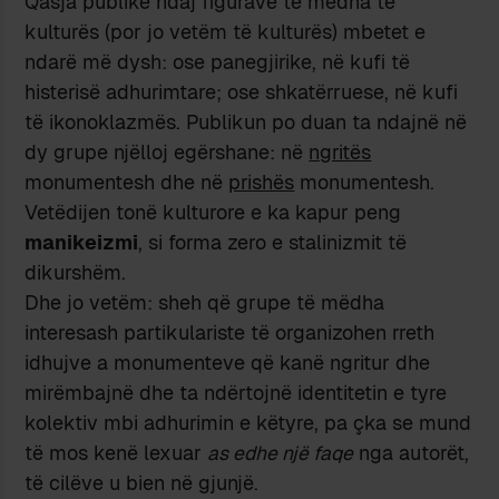
Qasja publike ndaj figurave të mëdha të
kulturës (por jo vetëm të kulturës) mbetet e
ndarë më dysh: ose panegjirike, në kufi të
histerisë adhurimtare; ose shkatërruese, në kufi
të ikonoklazmës. Publikun po duan ta ndajnë në
dy grupe njëlloj egërshane: në
ngritës
monumentesh dhe në
prishës
monumentesh.
Vetëdijen tonë kulturore e ka kapur peng
manikeizmi
, si forma zero e stalinizmit të
dikurshëm.
Dhe jo vetëm: sheh që grupe të mëdha
interesash partikulariste të organizohen rreth
idhujve a monumenteve që kanë ngritur dhe
mirëmbajnë dhe ta ndërtojnë identitetin e tyre
kolektiv mbi adhurimin e këtyre, pa çka se mund
të mos kenë lexuar
as edhe një faqe
nga autorët,
të cilëve u bien në gjunjë.