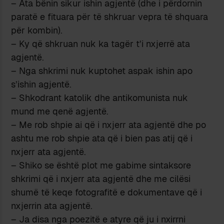
– Ata bënin sikur ishin agjentë (dhe i përdornin
paratë e fituara për të shkruar vepra të shquara
për kombin).
– Ky që shkruan nuk ka tagër t’i nxjerrë ata
agjentë.
– Nga shkrimi nuk kuptohet aspak ishin apo
s’ishin agjentë.
– Shkodrant katolik dhe antikomunista nuk
mund me qenë agjentë.
– Me rob shpie ai që i nxjerr ata agjentë dhe po
ashtu me rob shpie ata që i bien pas atij që i
nxjerr ata agjentë.
– Shiko se është plot me gabime sintaksore
shkrimi që i nxjerr ata agjentë dhe me cilësi
shumë të keqe fotografitë e dokumentave që i
nxjerrin ata agjentë.
– Ja disa nga poezitë e atyre që ju i nxirrni