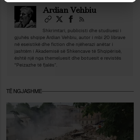
Ardian Vehbiu
Shkrimtari, publicisti dhe studiuesi i
gjuhës shqipe Ardian Vehbiu, autor i mbi 20 librave
në eseistikë dhe fiction dhe njëherazi anëtar i
jashtëm i Akademisë së Shkencave të Shqipërisë,
është një nga themeluesit dhe botuesit e revistës
“Peizazhe të fjalës”.
TË NGJASHME