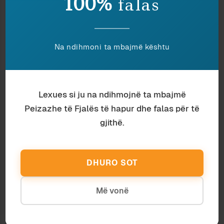
100%
falas
Type your email…
Subscribe
Na ndihmoni ta mbajmë kështu
Ndaj
Ruaj
Lexues si ju na ndihmojnë ta mbajmë
Peizazhe të Fjalës të hapur dhe falas për të
Nëse ju pëlqeu ky shkrim, lutemi konsideroni
gjithë.
të dhuroni diçka nëpërmjet butonit, në
shenjë mirëkuptimi dhe mbështetjeje për
përpjekjet tona.
DHURO SOT
Më vonë