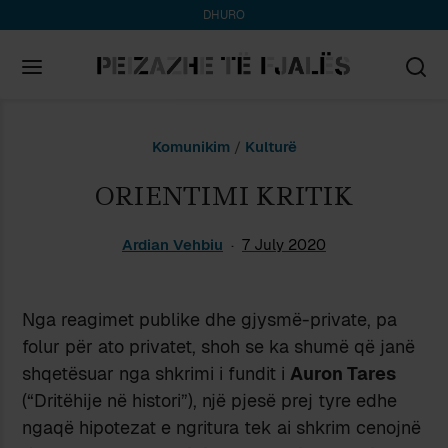
DHURO
Search
Komunikim
/
Kulturë
for:
ORIENTIMI KRITIK
Ardian Vehbiu
7 July 2020
Nga reagimet publike dhe gjysmë-private, pa
folur për ato privatet, shoh se ka shumë që janë
shqetësuar nga shkrimi i fundit i
Auron Tares
(“Dritëhije në histori”), një pjesë prej tyre edhe
ngaqë hipotezat e ngritura tek ai shkrim cenojnë