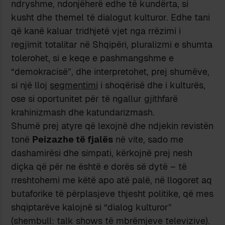
ndryshme, ndonjëherë edhe të kundërta, si
kusht dhe themel të dialogut kulturor. Edhe tani
që kanë kaluar tridhjetë vjet nga rrëzimi i
regjimit totalitar në Shqipëri, pluralizmi e shumta
tolerohet, si e keqe e pashmangshme e
“demokracisë”, dhe interpretohet, prej shumëve,
si një lloj
segmentimi
i shoqërisë dhe i kulturës,
ose si oportunitet për të ngallur gjithfarë
krahinizmash dhe katundarizmash.
Shumë prej atyre që lexojnë dhe ndjekin revistën
tonë
Peizazhe të fjalës
në vite, sado me
dashamirësi dhe simpati, kërkojnë prej nesh
diçka që për ne është e dorës së dytë – të
rreshtohemi me këtë apo atë palë, në llogoret aq
butaforike të përplasjeve thjesht politike, që mes
shqiptarëve kalojnë si “dialog kulturor”
(shembull: talk shows të mbrëmjeve televizive).