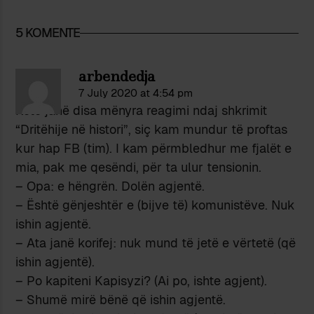
5 KOMENTE
arbendedja
7 July 2020 at 4:54 pm
Këto janë disa mënyra reagimi ndaj shkrimit
“Dritëhije në histori”, siç kam mundur të proftas
kur hap FB (tim). I kam përmbledhur me fjalët e
mia, pak me qesëndi, për ta ulur tensionin.
– Opa: e hëngrën. Dolën agjentë.
– Është gënjeshtër e (bijve të) komunistëve. Nuk
ishin agjentë.
– Ata janë korifej: nuk mund të jetë e vërtetë (që
ishin agjentë).
– Po kapiteni Kapisyzi? (Ai po, ishte agjent).
– Shumë mirë bënë që ishin agjentë.