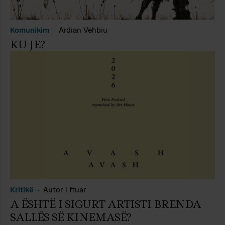
Komunikim
Ardian Vehbiu
KU JE?
Kritikë
Autor i ftuar
A ËSHTË I SIGURT ARTISTI BRENDA
SALLËS SË KINEMASË?