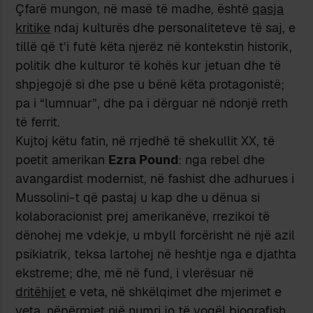
Çfarë mungon, në masë të madhe, është
qasja
kritike
ndaj kulturës dhe personaliteteve të saj, e
tillë që t’i futë këta njerëz në kontekstin historik,
politik dhe kulturor të kohës kur jetuan dhe të
shpjegojë si dhe pse u bënë këta protagonistë;
pa i “lumnuar”, dhe pa i dërguar në ndonjë rreth
të ferrit.
Kujtoj këtu fatin, në rrjedhë të shekullit XX, të
poetit amerikan
Ezra Pound
: nga rebel dhe
avangardist modernist, në fashist dhe adhurues i
Mussolini-t që pastaj u kap dhe u dënua si
kolaboracionist prej amerikanëve, rrezikoi të
dënohej me vdekje, u mbyll forcërisht në një azil
psikiatrik, teksa lartohej në heshtje nga e djathta
ekstreme; dhe, më në fund, i vlerësuar në
dritëhijet
e veta, në shkëlqimet dhe mjerimet e
veta, nëpërmjet një numri jo të vogël biografish