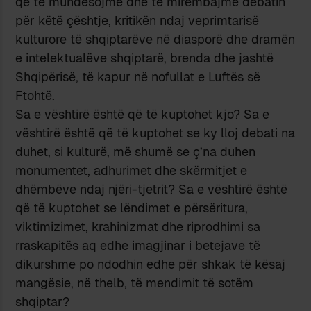
që të mundësojmë dhe të mirëmbajmë debatin
për këtë çështje, kritikën ndaj veprimtarisë
kulturore të shqiptarëve në diasporë dhe dramën
e intelektualëve shqiptarë, brenda dhe jashtë
Shqipërisë, të kapur në nofullat e Luftës së
Ftohtë.
Sa e vështirë është që të kuptohet kjo? Sa e
vështirë është që të kuptohet se ky lloj debati na
duhet, si kulturë, më shumë se ç’na duhen
monumentet, adhurimet dhe skërmitjet e
dhëmbëve ndaj njëri-tjetrit? Sa e vështirë është
që të kuptohet se lëndimet e përsëritura,
viktimizimet, krahinizmat dhe riprodhimi sa
rraskapitës aq edhe imagjinar i betejave të
dikurshme po ndodhin edhe për shkak të kësaj
mangësie, në thelb, të mendimit të sotëm
shqiptar?