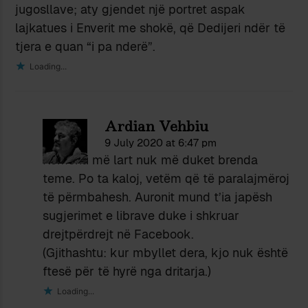
jugosllave; aty gjendet një portret aspak
lajkatues i Enverit me shokë, që Dedijeri ndër të
tjera e quan “i pa nderë”.
Loading...
Ardian Vehbiu
9 July 2020 at 6:47 pm
Komenti më lart nuk më duket brenda
teme. Po ta kaloj, vetëm që të paralajmëroj
të përmbahesh. Auronit mund t’ia japësh
sugjerimet e librave duke i shkruar
drejtpërdrejt në Facebook.
(Gjithashtu: kur mbyllet dera, kjo nuk është
ftesë për të hyrë nga dritarja.)
Loading...