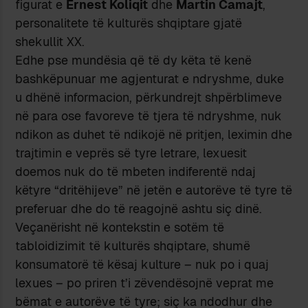
figurat e
Ernest Koliqit
dhe
Martin Camajt
,
personalitete të kulturës shqiptare gjatë
shekullit XX.
Edhe pse mundësia që të dy këta të kenë
bashkëpunuar me agjenturat e ndryshme, duke
u dhënë informacion, përkundrejt shpërblimeve
në para ose favoreve të tjera të ndryshme, nuk
ndikon as duhet të ndikojë në pritjen, leximin dhe
trajtimin e veprës së tyre letrare, lexuesit
doemos nuk do të mbeten indiferentë ndaj
këtyre “dritëhijeve” në jetën e autorëve të tyre të
preferuar dhe do të reagojnë ashtu siç dinë.
Veçanërisht në kontekstin e sotëm të
tabloidizimit të kulturës shqiptare, shumë
konsumatorë të kësaj kulture – nuk po i quaj
lexues – po priren t’i zëvendësojnë veprat me
bëmat e autorëve të tyre; siç ka ndodhur dhe