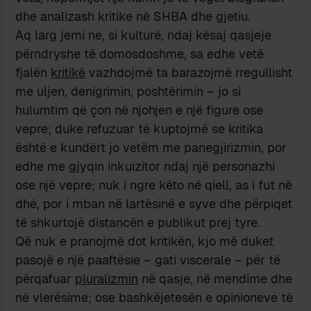
dhe analizash kritike në SHBA dhe gjetiu.
Aq larg jemi ne, si kulturë, ndaj kësaj qasjeje
përndryshe të domosdoshme, sa edhe vetë
fjalën
kritikë
vazhdojmë ta barazojmë rregullisht
me uljen, denigrimin, poshtërimin – jo si
hulumtim që çon në njohjen e një figure ose
vepre; duke refuzuar të kuptojmë se kritika
është e kundërt jo vetëm me panegjirizmin, por
edhe me gjyqin inkuizitor ndaj një personazhi
ose një vepre; nuk i ngre këto në qiell, as i fut në
dhé, por i mban në lartësinë e syve dhe përpiqet
të shkurtojë distancën e publikut prej tyre.
Që nuk e pranojmë dot kritikën, kjo më duket
pasojë e një paaftësie – gati viscerale – për të
përqafuar
pluralizmin
në qasje, në mendime dhe
në vlerësime; ose bashkëjetesën e opinioneve të