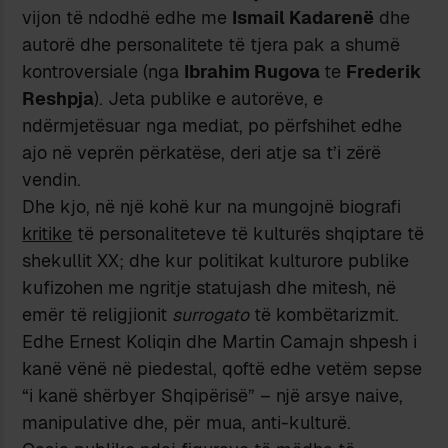
vijon të ndodhë edhe me
Ismail Kadarenë
dhe
autorë dhe personalitete të tjera pak a shumë
kontroversiale (nga
Ibrahim Rugova
te
Frederik
Reshpja
). Jeta publike e autorëve, e
ndërmjetësuar nga mediat, po përfshihet edhe
ajo në veprën përkatëse, deri atje sa t’i zërë
vendin.
Dhe kjo, në një kohë kur na mungojnë biografi
kritike
të personaliteteve të kulturës shqiptare të
shekullit XX; dhe kur politikat kulturore publike
kufizohen me ngritje statujash dhe mitesh, në
emër të religjionit
surrogato
të kombëtarizmit.
Edhe Ernest Koliqin dhe Martin Camajn shpesh i
kanë vënë në piedestal, qoftë edhe vetëm sepse
“i kanë shërbyer Shqipërisë” – një arsye naive,
manipulative dhe, për mua, anti-kulturë.