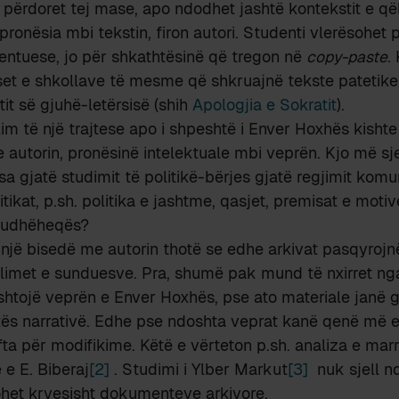
 përdoret tej mase, apo ndodhet jashtë kontekstit e qëll
ronësia mbi tekstin, firon autori. Studenti vlerësohet p
entuese, jo për shkathtësinë që tregon në
copy-paste
.
t e shkollave të mesme që shkruajnë tekste patetike s
it së gjuhë-letërsisë (shih
Apologjia e Sokratit
).
illim të një trajtese apo i shpeshtë i Enver Hoxhës kishte 
 autorin, pronësinë intelektuale mbi veprën. Kjo më s
a gjatë studimit të politikë-bërjes gjatë regjimit komu
itikat, p.sh. politika e jashtme, qasjet, premisat e moti
i udhëheqës?
ë një bisedë me autorin thotë se edhe arkivat pasqyrojn
llimet e sunduesve. Pra, shumë pak mund të nxirret nga
tojë veprën e Enver Hoxhës, pse ato materiale janë gat
tës narrativë. Edhe pse ndoshta veprat kanë qenë më e
ta për modifikime. Këtë e vërteton p.sh. analiza e mar
 e E. Biberaj
[2]
. Studimi i Ylber Markut
[3]
nuk sjell nd
ohet kryesisht dokumenteve arkivore.