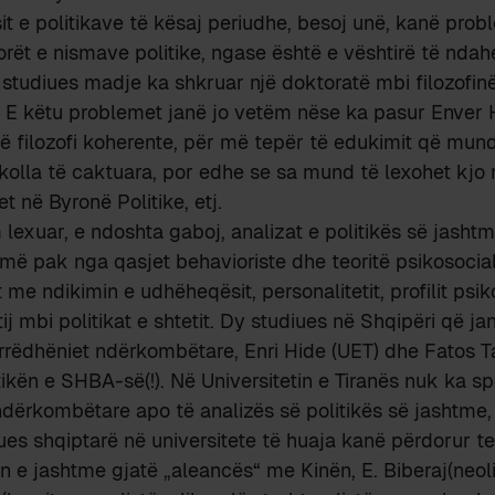
it e politikave të kësaj periudhe, besoj unë, kanë probl
torët e nismave politike, ngase është e vështirë të nda
ë studiues madje ka shkruar një doktoratë mbi filozofinë
. E këtu problemet janë jo vetëm nëse ka pasur Enver
ë filozofi koherente, për më tepër të edukimit që mund
kolla të caktuara, por edhe se sa mund të lexohet kj
et në Byronë Politike, etj.
 lexuar, e ndoshta gaboj, analizat e politikës së jasht
umë pak nga qasjet behavioriste dhe teoritë psikosociale
me ndikimin e udhëheqësit, personalitetit, profilit psik
ij mbi politikat e shtetit. Dy studiues në Shqipëri që j
rrëdhëniet ndërkombëtare, Enri Hide (UET) dhe Fatos Ta
tikën e SHBA-së(!). Në Universitetin e Tiranës nuk ka sp
dërkombëtare apo të analizës së politikës së jashtme
ues shqiptarë në universitete të huaja kanë përdorur teo
kën e jashtme gjatë „aleancës“ me Kinën, E. Biberaj(neol