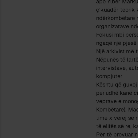
apo Ylber Marku(
ç’kuadër teorik 
ndërkombëtare në
organizatave nd
Fokusi mbi perso
ngaqë një pjesë 
Një arkivist më 
Nëpunës të lartë
intervistave, au
kompjuter.
Kështu që guxoj
periudhë kanë ci
veprave e monogr
Kombëtare). Madj
time x vërej se 
të elitës së re,
Për të provuar n