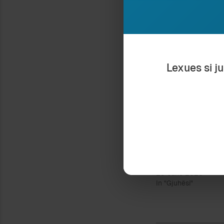
[1]
Akulli, Ksenaf
Philosophy of Ed
[2]
Biberaj, Elez
1986.
Lexues si j
[3]
Ylber Marku, 
perspective” (Li
Ndaje:
ENVER IN SCRIPTUR
29 June 2020
In "Gjuhësi"