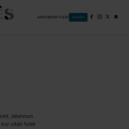
ARKIVI
MERR PJESË
DHURO
entit, dëshmon
kur citati futet