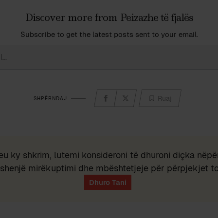
Discover more from Peizazhe të fjalës
Subscribe to get the latest posts sent to your email.
Ruaj
SHPËRNDAJ
eu ky shkrim, lutemi konsideroni të dhuroni diçka nëpër
shenjë mirëkuptimi dhe mbështetjeje për përpjekjet t