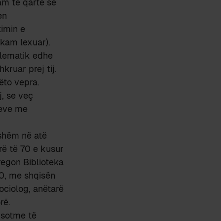
kam të qartë se
en
kimin e
kam lexuar).
blematik edhe
ruar prej tij.
ëto vepra.
j, se veç
teve me
ëshëm në atë
rë të 70 e kusur
regon Biblioteka
80, me shqisën
ociolog, anëtarë
rë.
 sotme të