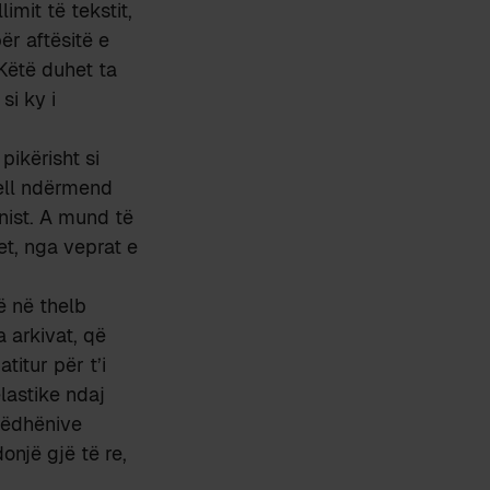
imit të tekstit,
ër aftësitë e
 Këtë duhet ta
i ky i
pikërisht si
jell ndërmend
nist. A mund të
vet, nga veprat e
ë në thelb
 arkivat, që
itur për t’i
lastike ndaj
rëdhënive
onjë gjë të re,