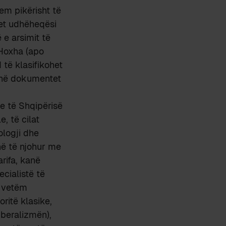
em pikërisht të
het udhëheqësi
 e arsimit të
 Hoxha (apo
 të klasifikohet
o në dokumentet
me të Shqipërisë
, të cilat
ologji dhe
anë të njohur me
rifa, kanë
ecialistë të
, vetëm
ritë klasike,
iberalizmën),