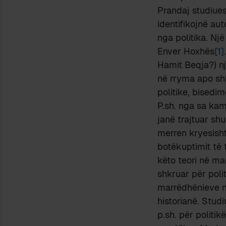
Prandaj studiues
identifikojnë au
nga politika. Nj
Enver Hoxhës
[1]
Hamit Beqja?) nj
në rryma apo sh
politike, bisedim
P.sh. nga sa kam
janë trajtuar sh
merren kryesisht 
botëkuptimit të t
këto teori në ma
shkruar për poli
marrëdhënieve n
historianë. Studi
p.sh. për politi