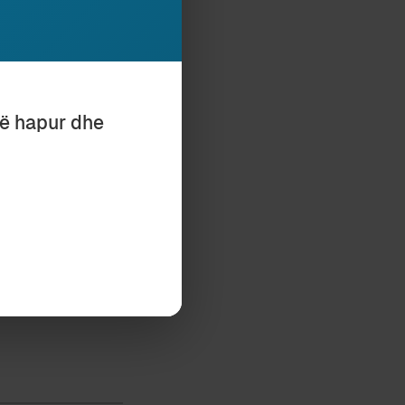
ver Hoxha’s
stview Press,
të hapur dhe
78: an Albanian
n.edu.hk/his_etd.
I