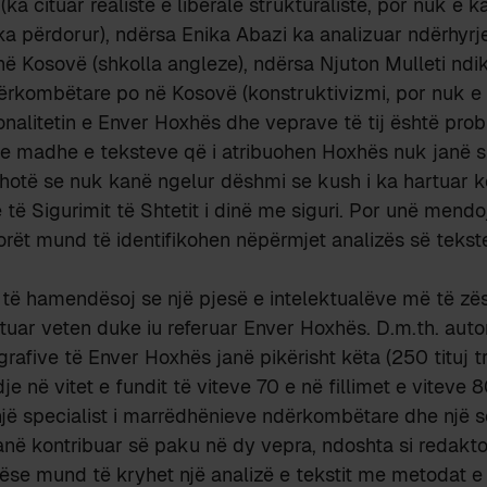
ka cituar realistë e liberalë strukturalistë, por nuk e 
ka përdorur), ndërsa Enika Abazi ka analizuar ndërhyrj
 Kosovë (shkolla angleze), ndërsa Njuton Mulleti ndi
ërkombëtare po në Kosovë (konstruktivizmi, por nuk e 
nalitetin e Enver Hoxhës dhe veprave të tij është pro
e madhe e teksteve që i atribuohen Hoxhës nuk janë shk
thotë se nuk kanë ngelur dëshmi se kush i ka hartuar k
 të Sigurimit të Shtetit i dinë me siguri. Por unë mendo
torët mund të identifikohen nëpërmjet analizës së teks
 të hamendësoj se një pjesë e intelektualëve më të z
tuar veten duke iu referuar Enver Hoxhës. D.m.th. auto
afive të Enver Hoxhës janë pikërisht këta (250 tituj t
e në vitet e fundit të viteve 70 e në fillimet e viteve 
një specialist i marrëdhënieve ndërkombëtare dhe një s
 kanë kontribuar së paku në dy vepra, ndoshta si redakto
ëse mund të kryhet një analizë e tekstit me metodat e