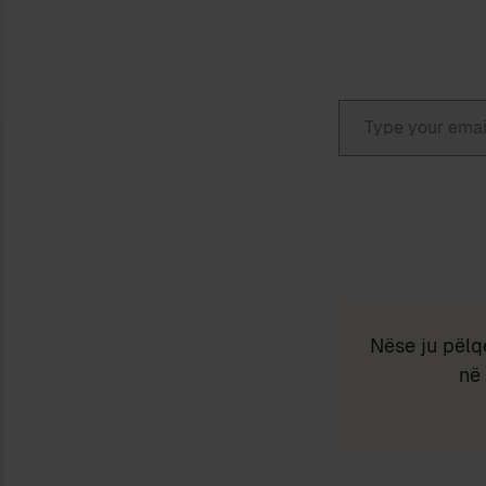
Type your email…
Nëse ju pëlq
në 