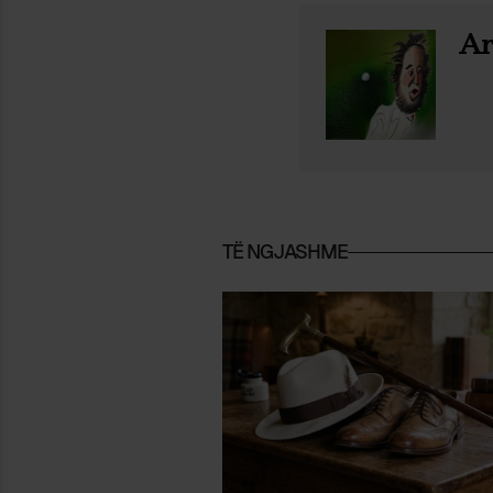
Ar
TË NGJASHME