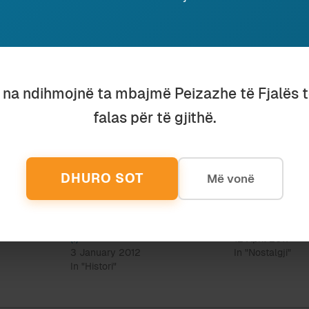
o. “Education and the Individual: An Exploration of En
ucation.” PhD diss., The Ohio State University, 2018.
. Albania and China: a study of an unequal alliance. We
u na ndihmojnë ta mbajmë Peizazhe të Fjalës 
“Sino-Albanian relations during the Cold War, 1949-19
falas për të gjithë.
ngnan University, Hong Kong, 2017), https://commons.l
DHURO SOT
Më vonë
A
LEXUESI I DITËVE TË PUSHIMIT
PATOS + ENVER I
(I)
12 April 2017
3 January 2012
In "Nostalgji"
In "Histori"