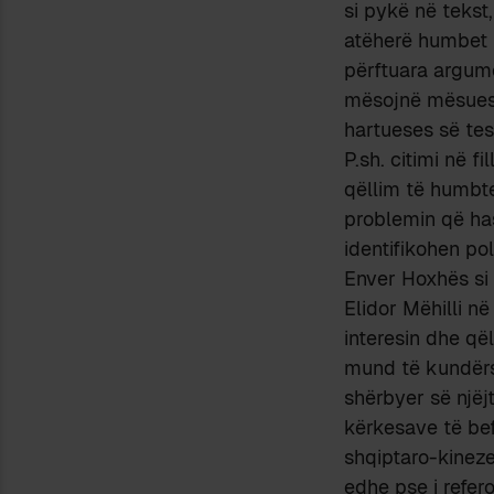
si pykë në tekst,
atëherë humbet p
përftuara argum
mësojnë mësuese
hartueses së test
P.sh. citimi në f
qëllim të humbte
problemin që has
identifikohen pol
Enver Hoxhës s
Elidor Mëhilli n
interesin dhe që
mund të kundërsh
shërbyer së njëj
kërkesave të bef
shqiptaro-kineze
edhe pse i refer