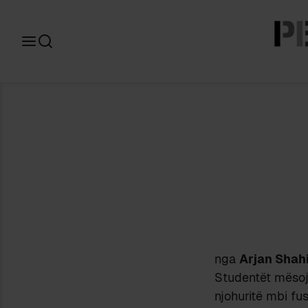
Search
for:
nga
Arjan Shahi
Studentët mësoj
njohuritë mbi fus