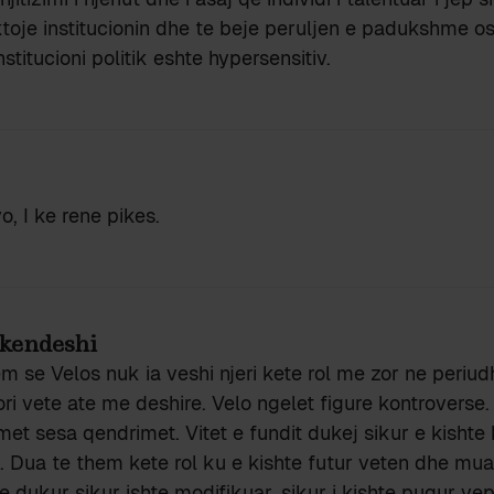
ktoje institucionin dhe te beje peruljen e padukshme 
nstitucioni politik eshte hypersensitiv.
o, I ke rene pikes.
kendeshi
m se Velos nuk ia veshi njeri kete rol me zor ne periud
ri vete ate me deshire. Velo ngelet figure kontroverse
met sesa qendrimet. Vitet e fundit dukej sikur e kisht
. Dua te them kete rol ku e kishte futur veten dhe mu
e dukur sikur ishte modifikuar, sikur i kishte puqur ve