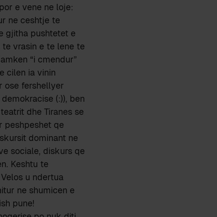
por e vene ne loje:
tur ne ceshtje te
e gjitha pushtetet e
 te vrasin e te lene te
t damken “i cmendur”
 cilen ia vinin
 ose fershellyer
 demokracise (:)), ben
teatrit dhe Tiranes se
dur peshpeshet qe
diskursit dominant ne
eve sociale, diskurs qe
en. Keshtu te
 Velos u ndertua
thitur ne shumicen e
rish pune!
shoqerise po nuk diti