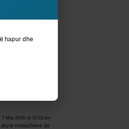
të hapur dhe
a Xhyra-Entorf
E AVEC
PAPARISTO (II)
7 May 2020 at 10:32 pm
 e atyre mesazheve qe