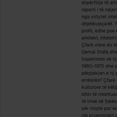
shpërfillje të a
raporti i të ndje
nga virtytet inte
dhjetëvjeçarët. 
profil, edhe pse 
arkitekt, intelek
Çfarë vlere do të
Qemal Stafa dhe 
trajektores së ti
1960-1970 dhe pas
përpjekjen e tij
errësirës? Çfarë
kulturore të kët
ishin të rreshtua
të lirisë së fjal
për miqtë por edh
një kryeministri