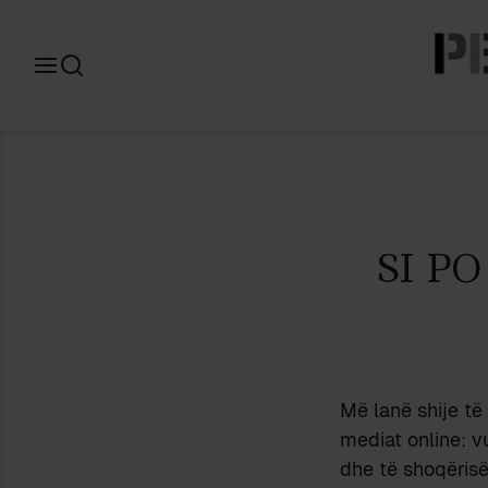
Search
for:
SI P
Më lanë shije të
mediat online: vu
dhe të shoqërisë