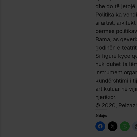
dhe do të jetoj
Politika ka vend
si artist, arkite
përmes politikav
Rama, as qeveri
godinën e teatri
Si figurë kyçe q
nuk duhet ta lëm
instrument organ
kundërshtimi i t
artikuluar në vij
njerëzor.
© 2020, Peizazhe
Ndaje: