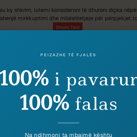
eu ky shkrim, lutemi konsideroni të dhuroni diçka nëpër
shenjë mirëkuptimi dhe mbështetjeje për përpjekjet t
PEIZAZHE TË FJALËS
dian Vehbiu
100%
i pavaru
imtari, publicisti dhe studiuesi i gjuhës shqipe Ardian Vehbiu, au
stikë dhe fiction dhe njëherazi anëtar i jashtëm i Akademisë së 
përisë, është një nga themeluesit dhe botuesit e revistës “Peizazh
100%
falas
Na ndihmoni ta mbajmë kështu