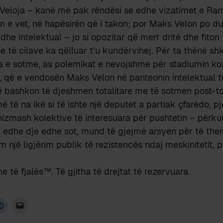
ë Veloja – kanë më pak rëndësi se edhe vizatimet e Ra
in e vet, në hapësirën që i takon; por Maks Velon po 
kt dhe intelektual – jo si opozitar që merr dritë dhe fit
e të cilave ka qëlluar t’u kundërvihej. Për ta thënë shk
a e sotme, as polemikat e nevojshme për stadiumin k
t, që e vendosën Maks Velon në panteonin intelektual t
ë bashkon të djeshmen totalitare me të sotmen post-to
ë të na ikë si të ishte një deputet a partiak çfarëdo, p
izmash kolektive të interesuara për pushtetin – përkun
ij edhe dje edhe sot, mund të gjejmë arsyen për të th
im një ligjërim publik të rezistencës ndaj meskinitetit, p
 të fjalës™. Të gjitha të drejtat të rezervuara.