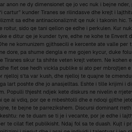
r anon ne dy dimensionet qe jo vec nuk i bejne nder, 
“i cartur” kunder Tiranes se rilindasve dhe krejt i lajthi
izmit sa edhe antinacionalizmit qe nuk i takonin hic. T
e roitur, sido qe tani qellon qe edhe i perkulen. Kur nuk
uke e ditur qe je kunder tyre, edhe ne kohe te Enveri
 Dhe ne komunizem gjithsecili e kercente ate valle per te
ne dore, pa shume dengla e me gojen kycur, duke folur
e Tiranes sikur ta shihte veten krejt vetem. Ne kohen e
dhe flet ose hedh vickla publike si ato per mbrojtjen e 
or njelloj s’ta var kush, dhe njelloj te quajne te cmen
ga lart poshte dhe jo anasjelltas. Eshte i tille krijimi i 
m. Populli thjesht ndjek kete diskurs ne nivelin e rrjet
ani qe ai vdiq, por qe e mbeshtolli dhe e ndoqi gjithe jet
ojne, te bejne te parrezikshem. Discursi dominant rreth
 keshtu: ne te duam se ti je i vecante, por je edhe i laj
er te cilat flet publikisht. Ndaj fol sa te duash. Kujt i p
jitizimi i njeriut dhe i asaj qe individi i talentuar i jep 