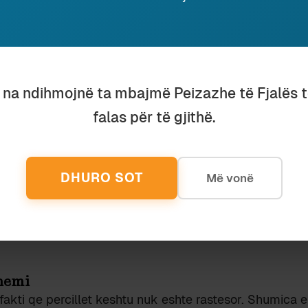
u na ndihmojnë ta mbajmë Peizazhe të Fjalës 
falas për të gjithë.
Kritikë
Autor i ftuar
Kujtime
Jonid
A ËSHTË I SIGURT ARTISTI
EN VOYAG
BRENDA SALLËS SË
MONSIEUR 
DHURO SOT
Më vonë
KINEMASË?
hemi
fakti qe percillet keshtu nuk eshte rastesor. Shumica