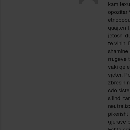
kam lexua
opozitar 
etnopopul
quajten t
jetosh, d
te vinin.
shamine 
rrugeve t
vaki qe e
vjeter. P
zbresin n
cdo siste
s’lindi t
neutraliz
pikerisht
gjerave p
Eshte cdin