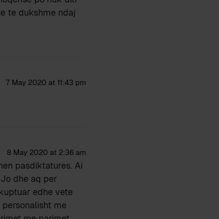
ose te dukshme ndaj
7 May 2020 at 11:43 pm
8 May 2020 at 2:36 am
hen pasdiktatures. Ai
. Jo dhe aq per
e kuptuar edhe vete
a personalisht me
primet me parimet.