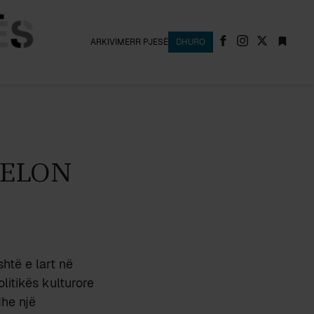
ARKIVI
MERR PJESË
DHURO
VELON
htë e lart në
litikës kulturore
dhe një