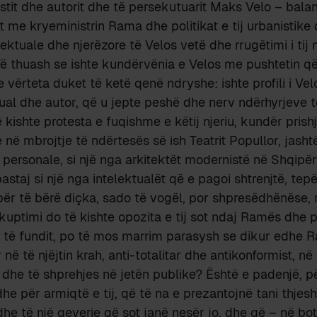
rtistit dhe autorit dhe të persekutuarit Maks Velo – bal
rit me kryeministrin Rama dhe politikat e tij urbanistike 
lektuale dhe njerëzore të Velos vetë dhe rrugëtimi i tij 
Të thuash se ishte kundërvënia e Velos me pushtetin që 
e vërteta duket të ketë qenë ndryshe: ishte profili i Velos
tual dhe autor, që u jepte peshë dhe nerv ndërhyrjeve të
 kishte protesta e fuqishme e këtij njeriu, kundër prish
në mbrojtje të ndërtesës së ish Teatrit Popullor, jashtë
j personale, si një nga arkitektët modernistë në Shqipër
taj si një nga intelektualët që e pagoi shtrenjtë, tepër
 për të bërë diçka, sado të vogël, por shpresëdhënëse,
 kuptimi do të kishte opozita e tij sot ndaj Ramës dhe p
ij të fundit, po të mos marrim parasysh se dikur edhe
r në të njëjtin krah, anti-totalitar dhe antikonformist, në
ës dhe të shprehjes në jetën publike? Është e padenjë, p
e për armiqtë e tij, që të na e prezantojnë tani thjesht
 dhe të një qeverie që sot janë nesër jo, dhe që – në bo