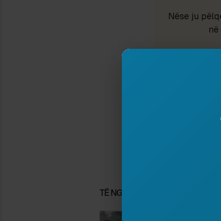
Nëse ju pëlq
në 
Ar
Shkr
esei
Shqi
TË NGJASHME