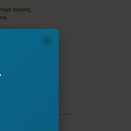
mjet butonit,
ona.
×
r
tor i mbi 20 librave në
Shkencave të
e të fjalës”.