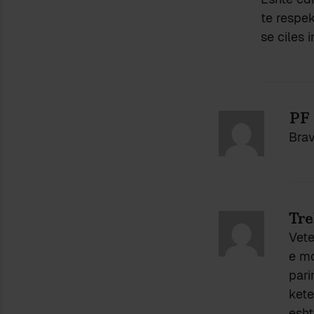
te respe
se ciles i
PF
Brav
Tre
Vete
e mo
pari
kete
esht