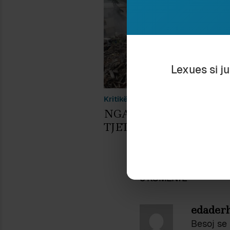
Lexues si j
Kritikë
Elsa Demo
NGA NJË SHESH NË
TJETRIN
5 KOMENTE
edader
Besoj se 