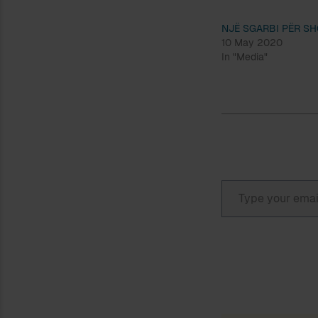
NJË SGARBI PËR SH
10 May 2020
In "Media"
Type your email…