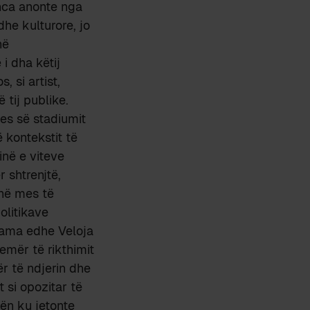
anca anonte nga
dhe kulturore, jo
në
i dha këtij
, si artist,
 tij publike.
jes së stadiumit
 kontekstit të
inë e viteve
 shtrenjtë,
 në mes të
olitikave
 Rama edhe Veloja
 emër të rikthimit
ër të ndjerin dhe
 si opozitar të
tën ku jetonte