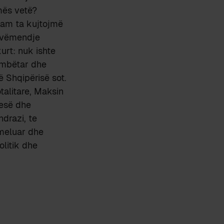
mës vetë?
duam ta kujtojmë
on vëmendje
urt: nuk ishte
ombëtar dhe
ë Shqipërisë sot.
talitare, Maksin
jesë dhe
drazi, te
emeluar dhe
olitik dhe