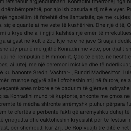
ë mirëfshehur argjendurinash. Konradini tmerrohej nga b
 dhëmbëmprehtë, por ajo ish pasuria e tij më e vyer. Pr
te një ngazëllim të fshehtë dhe llahtarisës, që me kujde
 siç e quante ai me vete të kushërirën. Dhe një ditë, Qie
imi u krye dhe ai i ngjiti kafshës një emër të mrekullu
ga ai çast në kult e Zot. Një herë në javë Gruaja i dedi
ishë aty pranë me gjithë Konradin me vete, por djalit sh
 i huaj në Tempullin e Rimmon-it. Çdo të enjte, në hesht
bes, ai lutej, me një ceremoni mistike dhe të ndërlikuar
jtë ku banonte Sredni Vashtar-i, Bundri Madhështor. Lul
mër, rrushqe ngjyrë alle i ofroheshin atij në faltore, se ai
 veçantë anës mizore e të padurim të gjërave, ndryshe 
aq sa Konradini mund të kuptonte, shkonte me çmos në 
kremte të mëdha shtronte arrëmyshk pluhur përpara furr
m të ofertës e përbënte fakti që arrëmyshku duhej të 
 çrregullta dhe caktoheshin kryesisht për të festuar n
rast, për shembull, kur Znj. De Rop vuajti tre ditë e ne