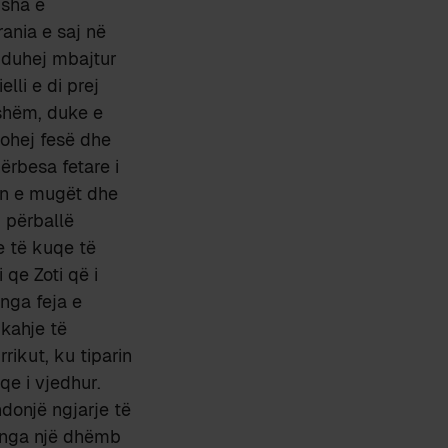
isha e
ania e saj në
s duhej mbajtur
lli e di prej
eshëm, duke e
kohej fesë dhe
ërbesa fetare i
jen e mugët dhe
, përballë
e të kuqe të
 qe Zoti që i
nga feja e
kahje të
ikut, ku tiparin
qe i vjedhur.
donjë ngjarje të
t nga një dhëmb