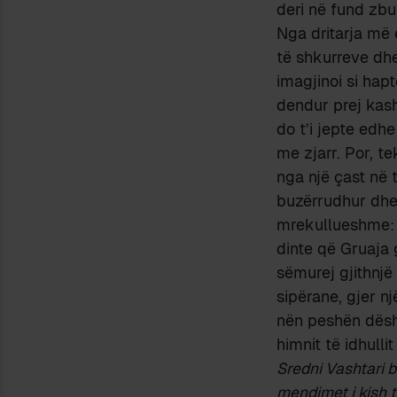
deri në fund zbul
Nga dritarja më 
të shkurreve dhe,
imagjinoi si hap
dendur prej kash
do t’i jepte edh
me zjarr. Por, te
nga një çast në t
buzërrudhur dhe, 
mrekullueshme: j
dinte që Gruaja 
sëmurej gjithnjë
sipërane, gjer nj
nën peshën dëshp
himnit të idhullit 
Sredni Vashtari b
mendimet i kish 