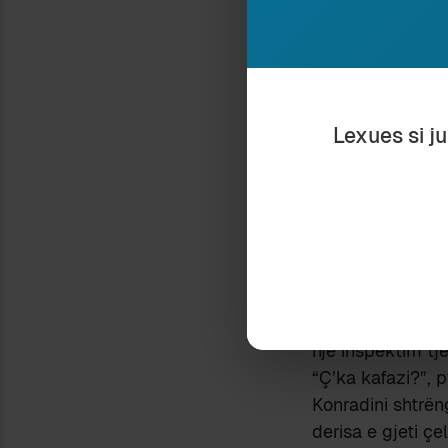
“bënte rrëmujë”,
“Kujtova se të pë
“Bën vaki”, tha K
Në kolibe, atë da
Lexues si j
lavde; atë mbrëm
“Bëj një gjë për
“Gjëja” nuk u pë
donte që e kupto
bosh, Konradini 
Përnatë, në terr
mugëtirën e koli
Zonja De Rop vuri
një inspektim tje
“Ç’ka kafazi?”, p
Konradini shtrën
derisa e gjeti ç