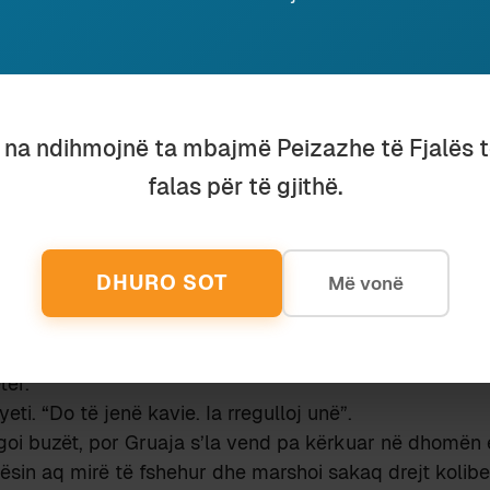
 faj i rëndë në sytë e saj prej femre të klasës së mesm
lqen buka e thekur”, thirri, gjoja e fyer, kur pa që djal
onradini.
rkë, pati një risi në kultin e Zotit-të-kafazit. Zakonisht 
u na ndihmojnë ta mbajmë Peizazhe të Fjalës 
je lypi një nder.
 mua, Sredni Vashtar”.
falas për të gjithë.
rcaktua qartë. Duke qenë se Sredni Vashtar-i ishte Zot
nte vetë. Dhe, duke mbytur një dënesë, tek i hidhte s
u kthye në botën që e urrente aq fort.
DHURO SOT
Më vonë
in dashamirës të dhomës së tij të gjumit dhe, çdo mbr
bes, çohej litania e brengosur: “Bëj një gjë për mua, Sr
 re që vizitat në kolibe nuk ishin rralluar dhe, një ditë p
tër.
yeti. “Do të jenë kavie. Ia rregulloj unë”.
goi buzët, por Gruaja s’la vend pa kërkuar në dhomën e
elësin aq mirë të fshehur dhe marshoi sakaq drejt kolib