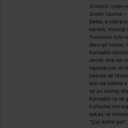
Armiqtë i lypën më
Sredni Vashtar –
Befas, e ndërpre
kanatë, minutat 
fluturonin tufa-t
dera që tundej. 
Konradini qëndro
zemër dhe një vë
ngashëryes të h
peanës së fitore
doli një kafshë e
që po bjerrej dh
Konradini ra në 
kufizohej me kop
sakaq në shkorre
“Çaji është gati”