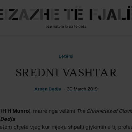
ose natyra jo aq të qeta
Letërsi
SREDNI VASHTAR
Arben Dedja
30 March 2019
(
H H Munro
), marrë nga vëllimi
The Chronicles of Clovi
 Dedja
etëm dhjetë vjeç kur mjeku shpalli gjykimin e tij profesi