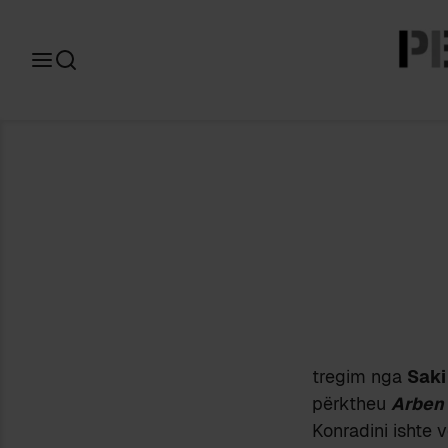
Search
for:
tregim nga
Saki
përktheu
Arben
Konradini ishte v