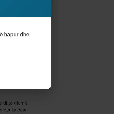
e.
i nuk e preku.
Konradini i thurte
të hapur dhe
, mendja ta
ytë qoshkut
ëmje në
edni Vashtar”.
rej ditësh, bëri
 tij të gjumit
es për ta çuar