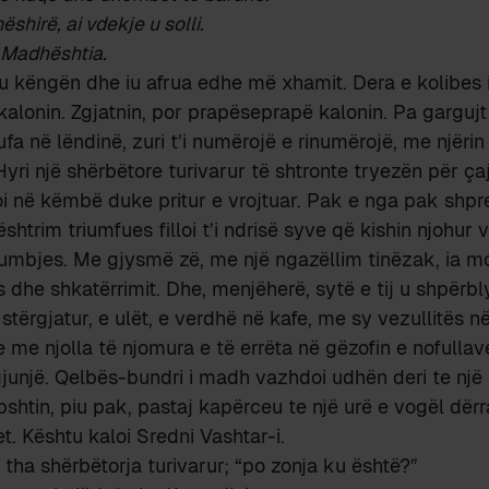
shirë, ai vdekje u solli.
 Madhështia.
u këngën dhe iu afrua edhe më xhamit. Dera e kolibes 
kalonin. Zgjatnin, por prapëseprapë kalonin. Pa gargujt 
ufa në lëndinë, zuri t’i numërojë e rinumërojë, me njërin
Hyri një shërbëtore turivarur të shtronte tryezën për ç
i në këmbë duke pritur e vrojtuar. Pak e nga pak shpr
shtrim triumfues filloi t’i ndrisë syve që kishin njohur
umbjes. Me gjysmë zë, me një ngazëllim tinëzak, ia mo
s dhe shkatërrimit. Dhe, menjëherë, sytë e tij u shpërb
 stërgjatur, e ulët, e verdhë në kafe, me sy vezullitës në
e me njolla të njomura e të errëta në gëzofin e nofulla
gjunjë. Qelbës-bundri i madh vazhdoi udhën deri te një
shtin, piu pak, pastaj kapërceu te një urë e vogël dë
t. Kështu kaloi Sredni Vashtar-i.
, tha shërbëtorja turivarur; “po zonja ku është?”