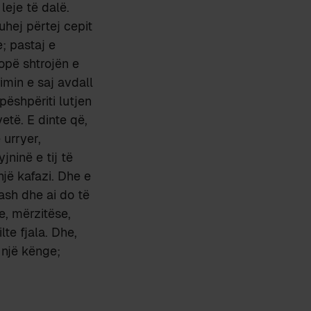
leje të dalë.
hej përtej cepit
; pastaj e
opë shtrojën e
imin e saj avdall
pëshpëriti lutjen
vetë. E dinte që,
 urryer,
jninë e tij të
jë kafazi. Dhe e
ash dhe ai do të
e, mërzitëse,
lte fjala. Dhe,
 një kënge;