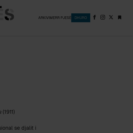
ARKIVI
MERR PJESË
DHURO
s
(1911)
onal se djalit i