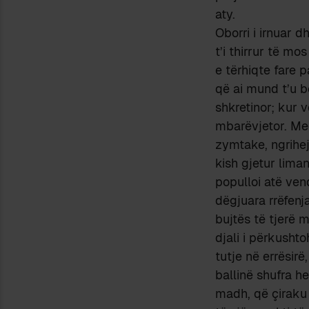
aty.
Oborri i irnuar 
t’i thirrur të mo
e tërhiqte fare 
që ai mund t’u bë
shkretinor; kur 
mbarëvjetor. Meg
zymtake, ngrihej
kish gjetur liman
populloi atë vend
dëgjuara rrëfenja
bujtës të tjerë 
djali i përkusht
tutje në errësirë
ballinë shufra h
madh, që çiraku 