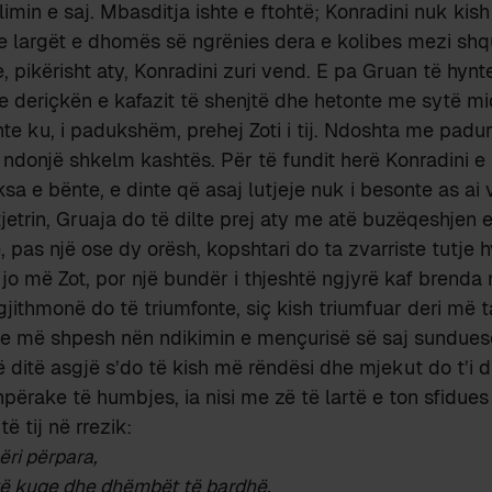
imin e saj. Mbasditja ishte e ftohtë; Konradini nuk kish 
e largët e dhomës së ngrënies dera e kolibes mezi shqu
 pikërisht aty, Konradini zuri vend. E pa Gruan të hynte
te deriçkën e kafazit të shenjtë dhe hetonte me sytë mi
te ku, i padukshëm, prehej Zoti i tij. Ndoshta me padur
e ndonjë shkelm kashtës. Për të fundit herë Konradini e 
ksa e bënte, e dinte që asaj lutjeje nuk i besonte as ai 
jetrin, Gruaja do të dilte prej aty me atë buzëqeshjen e
pas një ose dy orësh, kopshtari do ta zvarriste tutje hy
o më Zot, por një bundër i thjeshtë ngjyrë kaf brenda n
gjithmonë do të triumfonte, siç kish triumfuar deri më t
 e më shpesh nën ndikimin e mençurisë së saj sundues
ë ditë asgjë s’do të kish më rëndësi dhe mjekut do t’i di
ërake të humbjes, ia nisi me zë të lartë e ton sfidues
të tij në rrezik:
ëri përpara,
të kuqe dhe dhëmbët të bardhë.