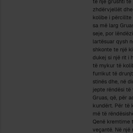
të një grushti t
zhdërvjellët dhe
kolibe i përcill
sa më larg Gruas,
seje, por lëndëz
lartësuar qysh n
shkonte te një k
dukej si një rit
të mykur të koli
furrikut të drun
stinës dhe, në di
jepte rëndësi të
Gruas, që, për 
kundërt. Për të 
më të rëndësishë
Qenë kremtime të
veçantë. Në një 