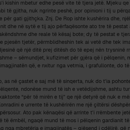
s’i kishin mbetur edhe pesë vite të tjera jetë. Mjeku qe
 të gjitha, nuk ngrinte peshë, por opinioni i tij u përq
 për gati gjithçka. Znj. De Rop ishte kushërira dhe, një
nit dhe në sytë e tij ajo përfaqësonte ato tre të pestat
këndshme dhe reale të kësaj bote; dy të pestat e tjer
 pjesën tjetër, përmblidheshin tek ai vetë dhe tek ima
djesinë që një ditë prej ditësh do të epej nën trysninë 
shme – sëmundjet, kufizimet për gjëra që i pëlqenin, 
imagjinatën që, e nxitur nga vetmia, i grafullonte, do t
p, as në çastet e saj më të sinqerta, nuk do t’ia pohont
pëlqente, ndonëse mund të ish e vetëdijshme, ashtu tur
kaktonte “për të mirën e tij” qe një detyrë që nuk e më
Konradini e urrente të kushërirën me një çiltërsi dëshpë
ërsosur. Ato pak kënaqësi që arrinte t’i rrëmbente jetë
ë të ëmbël, ngaqë mund të mos i pëlqenin gardianit të 
q nga mbretëria e imagjinatës – gjësend i çdëlirë, që 