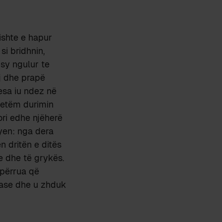
ishte e hapur
si bridhnin,
 sy ngulur te
aj dhe prapë
esa iu ndez në
 vetëm durimin
ri edhe njëherë
lyen: nga dera
n dritën e ditës
ve dhe të grykës.
 përrua që
rrase dhe u zhduk