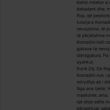
kishin mbetur a 
dekadent dhe, mbi
Rop, që peshonte
tutorja e Konradi
nevojshme, të pa
të përjetshme me
Konradini kish n
gjërave të nevoj
stërzgjatura. Pa 
qyshkur.
Kurrë Znj. De Ro
Konradini nuk i 
ndrydhja që i sh
Nga ana tjetër, 
maskonte, ama, p
një shije edhe m
përjashtuar saka