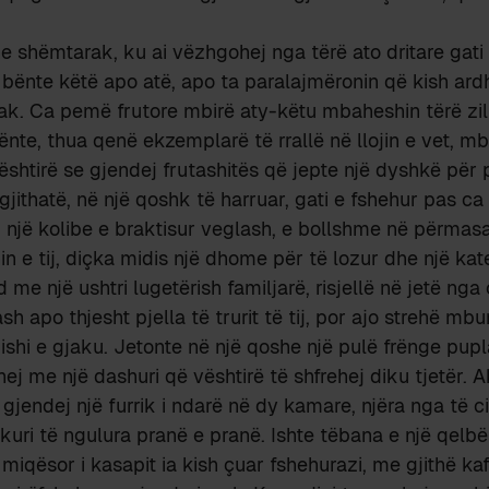
dhe shëmtarak, ku ai vëzhgohej nga tërë ato dritare gati
s bënte këtë apo atë, apo ta paralajmëronin që kish ardh
pak. Ca pemë frutore mbirë aty-këtu mbaheshin tërë zil
nte, thua qenë ekzemplarë të rrallë në llojin e vet, mbi
vështirë se gjendej frutashitës që jepte një dyshkë për 
jithatë, në një qoshk të harruar, gati e fshehur pas ca
 një kolibe e braktisur veglash, e bollshme në përmasa
in e tij, diçka midis një dhome për të lozur dhe një kat
 me një ushtri lugetërish familjarë, risjellë në jetë ng
sh apo thjesht pjella të trurit të tij, por ajo strehë m
mishi e gjaku. Jetonte në një qoshe një pulë frënge pupl
ohej me një dashuri që vështirë të shfrehej diku tjetër.
, gjendej një furrik i ndarë në dy kamare, njëra nga të ci
ekuri të ngulura pranë e pranë. Ishte tëbana e një qelb
miqësor i kasapit ia kish çuar fshehurazi, me gjithë k