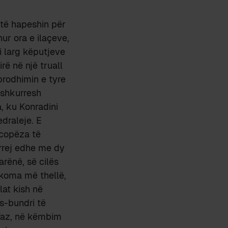
 të hapeshin për
ur ora e ilaçeve,
i larg këputjeve
rë në një truall
prodhimin e tyre
 shkurresh
, ku Konradini
edraleje. E
a copëza të
burrej edhe me dy
arënë, së cilës
 Akoma më thellë,
lat kish në
ës-bundri të
afaz, në këmbim