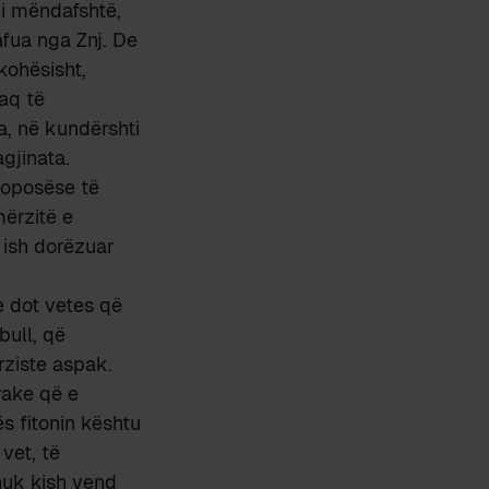
 i mëndafshtë,
afua nga Znj. De
kohësisht,
 aq të
a, në kundërshti
gjinata.
rroposëse të
mërzitë e
ë ish dorëzuar
e dot vetes që
bull, që
rziste aspak.
rake që e
s fitonin kështu
vet, të
nuk kish vend