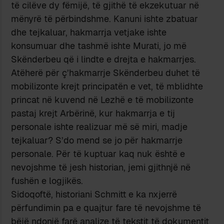
të cilëve dy fëmijë, të gjithë të ekzekutuar në
mënyrë të përbindshme. Kanuni ishte zbatuar
dhe tejkaluar, hakmarrja vetjake ishte
konsumuar dhe tashmë ishte Murati, jo më
Skënderbeu që i lindte e drejta e hakmarrjes.
Atëherë për ç’hakmarrje Skënderbeu duhet të
mobilizonte krejt principatën e vet, të mblidhte
princat në kuvend në Lezhë e të mobilizonte
pastaj krejt Arbërinë, kur hakmarrja e tij
personale ishte realizuar më së miri, madje
tejkaluar? S’do mend se jo për hakmarrje
personale. Për të kuptuar kaq nuk është e
nevojshme të jesh historian, jemi gjithnjë në
fushën e logjikës.
Sidoqoftë, historiani Schmitt e ka nxjerrë
përfundimin pa e quajtur fare të nevojshme të
bëjë ndonjë farë analize të tekstit të dokumentit