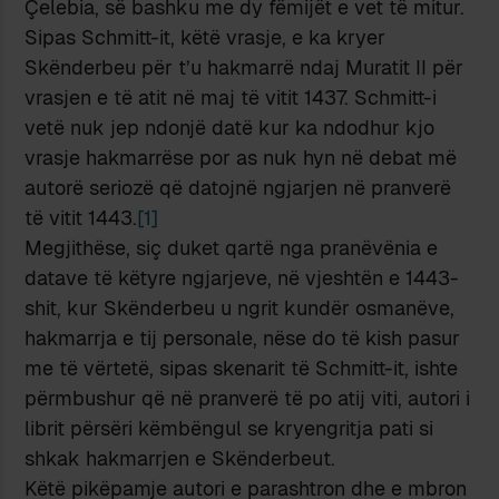
Çelebia, së bashku me dy fëmijët e vet të mitur.
Sipas Schmitt-it, këtë vrasje, e ka kryer
Skënderbeu për t’u hakmarrë ndaj Muratit II për
vrasjen e të atit në maj të vitit 1437. Schmitt-i
vetë nuk jep ndonjë datë kur ka ndodhur kjo
vrasje hakmarrëse por as nuk hyn në debat më
autorë seriozë që datojnë ngjarjen në pranverë
të vitit 1443.
[1]
Megjithëse, siç duket qartë nga pranëvënia e
datave të këtyre ngjarjeve, në vjeshtën e 1443-
shit, kur Skënderbeu u ngrit kundër osmanëve,
hakmarrja e tij personale, nëse do të kish pasur
me të vërtetë, sipas skenarit të Schmitt-it, ishte
përmbushur që në pranverë të po atij viti, autori i
librit përsëri këmbëngul se kryengritja pati si
shkak hakmarrjen e Skënderbeut.
Këtë pikëpamje autori e parashtron dhe e mbron