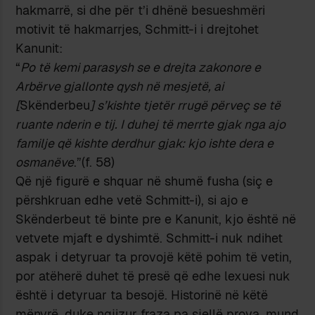
hakmarrë, si dhe për t’i dhënë besueshmëri
motivit të hakmarrjes, Schmitt-i i drejtohet
Kanunit:
“
Po të kemi parasysh se e drejta zakonore e
Arbërve gjallonte qysh në mesjetë, ai
[
Skënderbeu
] s’kishte tjetër rrugë përveç se të
ruante nderin e tij. I duhej të merrte gjak nga ajo
familje që kishte derdhur gjak: kjo ishte dera e
osmanëve
.”(f. 58)
Që një figurë e shquar në shumë fusha (siç e
përshkruan edhe vetë Schmitt-i), si ajo e
Skënderbeut të binte pre e Kanunit, kjo është në
vetvete mjaft e dyshimtë. Schmitt-i nuk ndihet
aspak i detyruar ta provojë këtë pohim të vetin,
por atëherë duhet të presë që edhe lexuesi nuk
është i detyruar ta besojë. Historinë në këtë
mënyrë, duke ngjizur fraza pa sjellë prova, mund