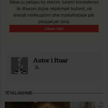
Nëse ju pëlqeu ky shkrim, lutemi konsideroni
të dhuroni diçka nëpërmjet butonit, në
shenjë mirëkuptimi dhe mbështetjeje për
përpjekjet tona.
Autor i ftuar
TË NGJASHME