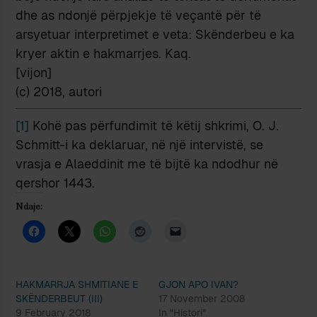
dhe as ndonjë përpjekje të veçantë për të
arsyetuar interpretimet e veta: Skënderbeu e ka
kryer aktin e hakmarrjes. Kaq.
[vijon]
(c) 2018, autori
[1]
Kohë pas përfundimit të këtij shkrimi, O. J.
Schmitt-i ka deklaruar, në një intervistë, se
vrasja e Alaeddinit me të bijtë ka ndodhur në
qershor 1443.
Ndaje:
HAKMARRJA SHMITIANE E
GJON APO IVAN?
SKËNDERBEUT (III)
17 November 2008
9 February 2018
In "Histori"