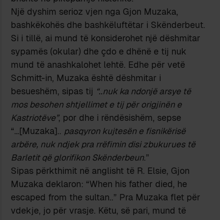
Një dyshim serioz vjen nga Gjon Muzaka,
bashkëkohës dhe bashkëluftëtar i Skënderbeut.
Si i tillë, ai mund të konsiderohet një dëshmitar
sypamës (okular) dhe çdo e dhënë e tij nuk
mund të anashkalohet lehtë. Edhe për vetë
Schmitt-in, Muzaka është dëshmitar i
besueshëm, sipas tij
“..nuk ka ndonjë arsye të
mos besohen shtjellimet e tij për origjinën e
Kastriotëve”
, por dhe i rëndësishëm, sepse
“…[Muzaka]..
pasqyron kujtesën e fisnikërisë
arbëre, nuk ndjek pra rrëfimin disi zbukurues të
Barletit që glorifikon Skënderbeun
.”
Sipas përkthimit në anglisht të R. Elsie, Gjon
Muzaka deklaron: “When his father died, he
escaped from the sultan..” Pra Muzaka flet për
vdekje, jo për vrasje. Këtu, së pari, mund të