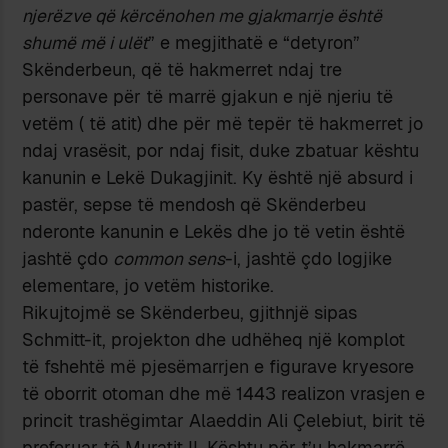
njerëzve që kërcënohen me gjakmarrje është
shumë më i ulët
” e megjithatë e “detyron”
Skënderbeun, që të hakmerret ndaj tre
personave për të marrë gjakun e një njeriu të
vetëm ( të atit) dhe për më tepër të hakmerret jo
ndaj vrasësit, por ndaj fisit, duke zbatuar kështu
kanunin e Lekë Dukagjinit. Ky është një absurd i
pastër, sepse të mendosh që Skënderbeu
nderonte kanunin e Lekës dhe jo të vetin është
jashtë çdo
common sens
-i, jashtë çdo logjike
elementare, jo vetëm historike.
Rikujtojmë se Skënderbeu, gjithnjë sipas
Schmitt-it, projekton dhe udhëheq një komplot
të fshehtë më pjesëmarrjen e figurave kryesore
të oborrit otoman dhe më 1443 realizon vrasjen e
princit trashëgimtar Alaeddin Ali Çelebiut, birit të
preferuar të Muratit II. Kështu për t’u hakmarrë