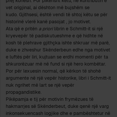
prej kohësh. Por pikërisht këtu, në kontributin e
vet origjinal, ai dështon më bujshëm se
kudo. Gjithsesi, është vendi të shtoj këtu se për
historinë vlerë kanë pasojat , jo motivet.
Ata që e pritën
a priori
librin e Schmitt-it si një
kryevepër të padiskutueshme e që hidhte në
kosh të plehrave gjithçka ishte shkruar më parë,
duke e zhveshur Skënderbeun edhe nga motivet
e luftës për liri, kujtuan se erdhi momenti për ta
shkurorëzuar më në fund si një hero kombëtar.
Por për lexuesin normal, që kërkon të shohë
argumente në një vepër historike, libri i Schmitt-it
nuk ngrihet më lart se një vepër
propagandistike.
Pikëpamja e tij për motivin frymëzues të
hakmarrjes së Skënderbeut, duke qenë një varg
inkonsekuencash logjike dhe e pambështetur në