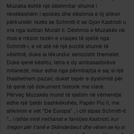
Muzaka është një dëshmitar shumë i
rëndësishëm i epokës dhe dëshmia e tij shkon
përkundër tezës se Schmitt-it se Gjon Kastrioti u
vra nga sulltan Murati II. Dëshmia e Muzakës në
mos e rrëzon tezën e vrasjes të sjellë nga
Schmitt-i, e vë atë në një pozitë shumë të
vështirë, duke ia lëkundur seriozisht themelet.
Duke qenë kështu, letra e dy ambasadorëve
milanezë, nisur edhe nga përmbajtja e saj si një
thashethem pazari, duket tepër e dyshimtë për
të qenë një dokument historik me vlerë.
Përveç Muzakës mund të sjellim në vëmendje
edhe një tjetër bashkëkohës, Papën Piu II, me
shkrimin e vet “De Europa” , i cili sipas Schmitt-it
“
.. i njihte mirë rrethanat e familjes Kastrioti, kur
tregon për t’anë e Skënderbeut dhe vëren se ky si