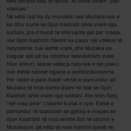
këtij personi kaq të njohur. Ai thotë vetëm “pas
vdekjes.”
Në këtë rast ka dy mundësi: ose Muzaka nuk e
ka ditur kurrë se Gjon Kastrioti ishte vrarë nga
sulltani, pra s’mund të shkruante gjë për vrasje,
ose Gjon Kastrioti thjesht ka pasur një vdekje të
natyrshme, nuk është vrarë, dhe Muzaka ka
treguar atë që ka ndodhur besnikërisht duke
folur shkurt, sepse vdekja natyrale e një plaku
nuk është ndonjë ngjarje e jashtëzakonshme.
Për rastin e parë duket vërtet e pamundur që
Muzaka të mos kishte dijeni në rast se Gjon
Kastrioti ishte vrarë nga sulltani. Ata ishin fqinj,
“një vrap pele” i ndante kullat e tyre. Është e
pamundur të supozosh se gjëma e vrasjes se
Gjon Kastriotit të mos arrinte dot në oborrin e
Muzakajve, që këta të mos merrnin pjesë në