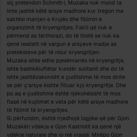
siç pretendon Schmitt-i, Muzaka nuk mund ta
linte jashtë këtë arsye madhore kur tregon me
saktësi marrjen e Krujës dhe fillimin e
organizimit të kryengritjes. Fakti që nuk e
përmend as tërthorazi, do të thotë se nuk ka
qenë realisht në vargun e arsyeve madje as
preteksteve për të nisur kryengritjen.
Muzaka ishte edhe pjesëmarrës në kryengritje,
ishte bashkëluftëtar kundër sulltanit dhe do të
ishte jashtëzakonisht e çuditshme të mos dinte
se për ç’arsye kishte filluar kjo kryengritje. Dhe
po aq e çuditshme është njëkohësisht të mos
flasë në kujtimet e veta për këtë arsye madhore
të fillimit të kryengritjes.
Si përfundim, është rrjedhojë logjike që për Gjon
Muzakën vdekja e Gjon Kastriotit ka qenë një
vdekje natyrale dhe jo një vrasje. Mirëpo Gjon