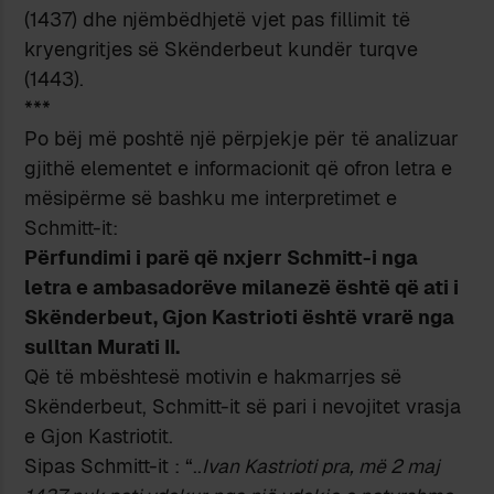
(1437) dhe njëmbëdhjetë vjet pas fillimit të
kryengritjes së Skënderbeut kundër turqve
(1443).
***
Po bëj më poshtë një përpjekje për të analizuar
gjithë elementet e informacionit që ofron letra e
mësipërme së bashku me interpretimet e
Schmitt-it:
Përfundimi i parë që nxjerr Schmitt-i nga
letra e ambasadorëve milanezë është që ati i
Skënderbeut, Gjon Kastrioti është vrarë nga
sulltan Murati II.
Që të mbështesë motivin e hakmarrjes së
Skënderbeut, Schmitt-it së pari i nevojitet vrasja
e Gjon Kastriotit.
Sipas Schmitt-it : “..
Ivan Kastrioti pra, më 2 maj