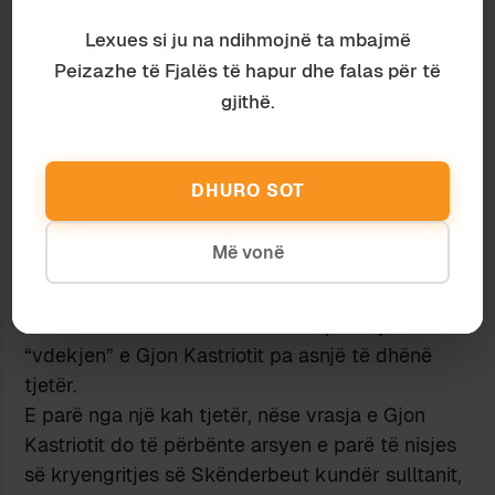
sulltanin , por dinte edhe për gjyshin e
Lexues si ju na ndihmojnë ta mbajmë
Skënderbeut, Pal Kastriotin, që “He ruled over
Peizazhe të Fjalës të hapur dhe falas për të
no more than two villages, called Signa (Sinja)
gjithë.
and Gardi Ipostesi (Gardhi i poshtëm)”, dinte
edhe që: “…how they were related to the
Marquis of Tribalda. Let me inform you that they
DHURO SOT
were related to them through his wife.” Ishte pra
fort i informuar për familjen Kastrioti dhe nuk
Më vonë
mund t’i shpëtonte një ngjarje e shënuar si ajo e
vrasjes së Gjon Kastriotit, nëse vërtet kishte
ndodhur. Por Muzaka flet vetëm për thjesht
“vdekjen” e Gjon Kastriotit pa asnjë të dhënë
tjetër.
E parë nga një kah tjetër, nëse vrasja e Gjon
Kastriotit do të përbënte arsyen e parë të nisjes
së kryengritjes së Skënderbeut kundër sulltanit,