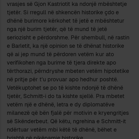
vrasjes së Gjon Kastriotit ka ndonjë mbështetje
tjetër. Si rregull në shkencën historike çdo e
dhënë burimore kërkohet të jetë e mbështetur
nga një burim tjetër, që të mund të jetë
seriozisht e përdorshme. Për shembull, në rastin
e Barletit, ka një opinion se të dhënat historike
që ai jep mund të përdoren vetëm kur ato
verifikohen nga burime të tjera direkte apo
tërthorazi, përndryshe mbeten vetëm hipotetike
në pritje për t’u provuar apo hedhur poshtë.
Vetëkuptohet se po të kishte ndonjë të dhënë
tjetër, Schmitt-i do ta kishte sjellë. Pra mbetet
vetëm një e dhënë, letra e dy diplomatëve
milanezë që bën fjalë për motivin e kryengritjes
së Skënderbeut. Që këtu, ngrehina e Schmitt-it
ndërtuar vetëm mbi këtë të dhënë, bëhet e
brishtë në pikëpamje historike.