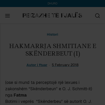
DHURO
Search
Histori
for:
HAKMARRJA SHMITIANE E
SKËNDERBEUT (I)
Autor i ftuar
5 February 2018
(ose si mund ta perceptojë një lexues i
zakonshëm “Skënderbeun” e O. J. Schmitt-it)
nga
Fatma
Botimi i veprës “Skënderbeu” së autorit O. J.