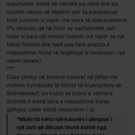
argumente, është në vetvete pa vlerë dhe pa
dyshim ndikon së tepërmi për ta konsideruar
krejt punimin si vepër me vlera të diskutueshme.
(Po nënvizoj që në fillim se vazhdimisht jam
ndier si para një romani historik më tepër se një
teksti historie dhe herë pas here analiza e
mëposhtme mund të tingëllojë si recension i një
vepre letrare.)
***
Duke zbritur në terrenin konkret në lidhje me
motivin frymëzues të fillimit të kryengritjes së
Skënderbeut, po kujtoj se prova e vetme e
Schmitt-it është letra e mëposhtme kurse
gjithçka tjetër është interpretim i tij:
“Mbërriti këtu një kalorës i dërguar i
një zoti që dikush thotë është nga