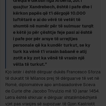
Greqia e dikush nga Arbëria, zot i
quajtur Xandrebech, është i pafe dhe i
kërkon papës që t’i dërgojë 10.000
luftëtarë e ai do vërë të vetët të
shumtë në numër për të sulmuar turqit
e këtë jo për çështje feje pasi ai është
i pafe por për arsye të urrejtjes
personale që ka kundër turkut, se ky
turk ka vënë t’i vrasin babanë e atij
zotit e ky zot ka vënë të vrasin një
vëlla të turkut.”
Kjo letër i është dërguar dukës Francesco Sforza
të dukatit të Milanos prej të dërguarve të vet në
Romë, diplomatëve apo ambasadorëve Sceva
de Curte dhe Jacobo Trivulzio më 10 janar 1454.
Letra është shkruar e dërguar shtatëmbëdhjetë
vjet pas vrasjes së supozuar të Gjon Kastriotit