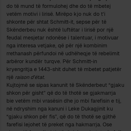
do të mund të formulohej dhe do të mbetej
vetëm motivi i lirisë. Mirëpo kjo nuk do t’i
shkonte për shtat Schmitt-it, sepse për të
Skënderbeu nuk është luftëtar i lirisë por një
feudal mesjetar ndonëse i talentuar, i motivuar
nga interesa vetjake, që për një kombinim
rrethanash përfundoi në udhëheqje të rebelimit
arbëror kundër turqve. Për Schmitt-in
kryengritja e 1443-shit duhet të mbetet patjetër
një
raison d’état
.
Kujtojmë se sipas kanunit të Skënderbeut “gjaku
shkon për gisht” që do të thotë se gjakmarrja
bie vetëm mbi vrasësin dhe jo mbi farefisin e tij,
në ndryshim nga kanuni i Leke Dukagjinit ku
“gjaku shkon për fis”, që do të thotë se gjithë
farefisi lejohet të preket nga hakmarrja. Ose