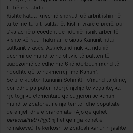
ta bëjë kushdo.
Kishte kaluar gjysmë shekulli që arbrit ishin në
luftë me turqit, sulltanët kishin vrarë e prerë, por
s’ka asnjë precedent që ndonjë fisnik arbër të
kishte kërkuar hakmarrje sipas Kanunit ndaj
sulltanit vrasës. Asgjëkund nuk ka ndonjë
dëshmi që mund të na shtyjë të paktën të
supozojmë se edhe me Skënderbeun mund të
ndodhte që të hakmerrej “me Kanun”.
Se si e kupton kanunin Schmitt-i s’mund ta dimë,
por edhe pa patur ndonjë njohje të veçantë, ka
një logjike elementare që sugjeron se kanuni
mund të zbatohet në një territor dhe popullatë
që e njeh dhe e pranon atë. (Ajo që quhet
personaliteti i ligjit
njihet që nga kohët e
romakëve.) Të kërkosh të zbatosh kanunin jashtë