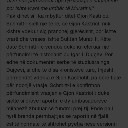
1437 nuk pati vdekur nga një vdekje e natyrshme,
por ishte vrarë me urdhër të Muratit II
.”
Pak dihet si i ka mbyllur ditët Gjon Kastrioti.
Schmitt-i sjell një të re, që Gjon Kastrioti nuk
kishte vdekur siç pranohej gjerësisht, por ishte
vrarë dhe vrasësi ishte Sulltan Murati II. Këtë
datë Schmitt-i e vendos duke iu referuar një
përfundimi të historianit bullgar I. Dujçev. Por
edhe në dokumentet serbe të studiuara nga
Dujçevi, si dhe të disa kronistëve turq, thjesht
përmendet vdekja e Gjon Kastriotit, pa bërë fjalë
për ndonjë vrasje. Schmitt-i e konfirmon
përfundimisht vrasjen e Gjon Kastriotit duke
sjellë si provë raportin e dy ambasadorëve
milanezë zbuluar së fundmi prej tij. Ende pa i
hyrë brenda përmbajtjes së raportit në fjalë
është normale të shtrohet pyetja nëse versioni i