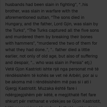
husbands had been slain in fighting”, “..his
brother, was slain in warfare with the
aforementioned sultan, “The sons died in
Hungary, and the father, Lord Gjin, was slain by
the Turks”, “The Turks captured all the five sons
and murdered them by breaking their bones
with hammers”, “murdered the two of them for
what they had done..”, ”.. father died a little
earlier, not only of old age, but also of suffering
and despair, ”… who was slain in Persia” etj.)
Vetë Gjon Kastrioti ishte një nga personat më të
rëndësishëm të kohës se vet në Arbëri, por ai u
be akoma më i rëndësishëm më pas si i ati i
Gjergj Kastriotit. Muzaka është fare i
ndërgjegjshëm për këtë, e megjithatë flet fare
shkurt për rrethanat e vdekjes se Gjon Kastriotit,