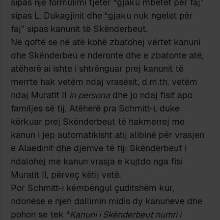
sipas një formulimi tjetër “gjaku mbetet për faj”
sipas L. Dukagjinit dhe “gjaku nuk ngelet për
faj” sipas kanunit të Skënderbeut.
Në qoftë se në atë kohë zbatohej vërtet kanuni
dhe Skënderbeu e nderonte dhe e zbatonte atë,
atëherë ai ishte i shtrënguar prej kanunit të
merrte hak vetëm ndaj vrasësit, d.m.th. vetëm
ndaj Muratit II
in persona
dhe jo ndaj fisit apo
familjes së tij. Atëherë pra Schmitt-i, duke
kërkuar prej Skënderbeut të hakmerrej me
kanun i jep automatikisht atij alibinë për vrasjen
e Alaedinit dhe djemve të tij: Skënderbeut i
ndalohej me kanun vrasja e kujtdo nga fisi
Muratit II, përveç këtij vetë.
Por Schmitt-i këmbëngul çuditshëm kur,
ndonëse e njeh dallimin midis dy kanuneve dhe
pohon se tek “
Kanuni i Skënderbeut numri i