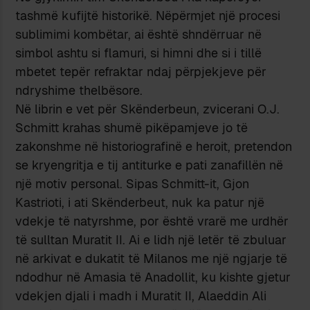
tashmë kufijtë historikë. Nëpërmjet një procesi
sublimimi kombëtar, ai është shndërruar në
simbol ashtu si flamuri, si himni dhe si i tillë
mbetet tepër refraktar ndaj përpjekjeve për
ndryshime thelbësore.
Në librin e vet për Skënderbeun, zvicerani O.J.
Schmitt krahas shumë pikëpamjeve jo të
zakonshme në historiografinë e heroit, pretendon
se kryengritja e tij antiturke e pati zanafillën në
një motiv personal. Sipas Schmitt-it, Gjon
Kastrioti, i ati Skënderbeut, nuk ka patur një
vdekje të natyrshme, por është vrarë me urdhër
të sulltan Muratit II. Ai e lidh një letër të zbuluar
në arkivat e dukatit të Milanos me një ngjarje të
ndodhur në Amasia të Anadollit, ku kishte gjetur
vdekjen djali i madh i Muratit II, Alaeddin Ali