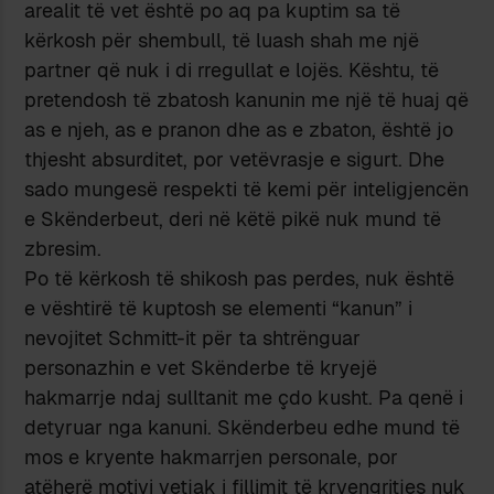
arealit të vet është po aq pa kuptim sa të
kërkosh për shembull, të luash shah me një
partner që nuk i di rregullat e lojës. Kështu, të
pretendosh të zbatosh kanunin me një të huaj që
as e njeh, as e pranon dhe as e zbaton, është jo
thjesht absurditet, por vetëvrasje e sigurt. Dhe
sado mungesë respekti të kemi për inteligjencën
e Skënderbeut, deri në këtë pikë nuk mund të
zbresim.
Po të kërkosh të shikosh pas perdes, nuk është
e vështirë të kuptosh se elementi “kanun” i
nevojitet Schmitt-it për ta shtrënguar
personazhin e vet Skënderbe të kryejë
hakmarrje ndaj sulltanit me çdo kusht. Pa qenë i
detyruar nga kanuni. Skënderbeu edhe mund të
mos e kryente hakmarrjen personale, por
atëherë motivi vetjak i fillimit të kryengritjes nuk