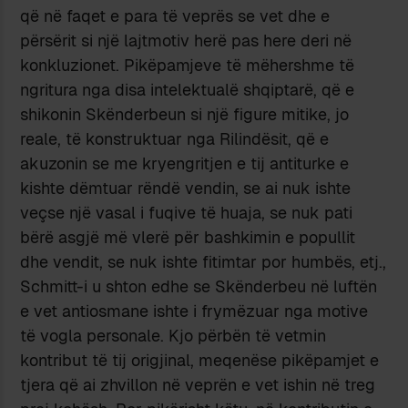
që në faqet e para të veprës se vet dhe e
përsërit si një lajtmotiv herë pas here deri në
konkluzionet. Pikëpamjeve të mëhershme të
ngritura nga disa intelektualë shqiptarë, që e
shikonin Skënderbeun si një figure mitike, jo
reale, të konstruktuar nga Rilindësit, që e
akuzonin se me kryengritjen e tij antiturke e
kishte dëmtuar rëndë vendin, se ai nuk ishte
veçse një vasal i fuqive të huaja, se nuk pati
bërë asgjë më vlerë për bashkimin e popullit
dhe vendit, se nuk ishte fitimtar por humbës, etj.,
Schmitt-i u shton edhe se Skënderbeu në luftën
e vet antiosmane ishte i frymëzuar nga motive
të vogla personale. Kjo përbën të vetmin
kontribut të tij origjinal, meqenëse pikëpamjet e
tjera që ai zhvillon në veprën e vet ishin në treg