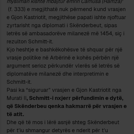
mysliman kishte mbajtur emrin Camusa (Hamza)
”
(f. 333) e megjithatë nuk përmend kund vrasjen
e Gjon Kastriotit, megjithëse papati ishte njoftuar
zyrtarisht nga diplomati i Skënderbeut, sipas
letrës së ambasadorëve milanezë më 1454, siç i
rezulton Schmitt-it.
Kjo heshtje e bashkëkohësve të shquar për një
vrasje politike në Arbërinë e kohës përbën një
argument serioz përkundër vlerës së letrës së
diplomatëve milanezë dhe interpretimin e
Schmitt-it.
Pasi ka “siguruar” vrasjen e Gjon Kastriotit nga
Murati II
, Schmitt-i nxjerr përfundimin e dytë,
që Skënderbeu qenka hakmarrë për vrasjen e
të atit.
Dhe që të mos i lërë asnjë shteg Skënderbeut
për t’iu shmangur detyrës e nderit për t’u