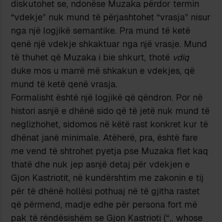
diskutohet se, ndonëse Muzaka përdor termin
“vdekje” nuk mund të përjashtohet “vrasja” nisur
nga një logjikë semantike. Pra mund të ketë
qenë një vdekje shkaktuar nga një vrasje. Mund
të thuhet që Muzaka i bie shkurt, thotë
vdiq
duke mos u marrë më shkakun e vdekjes, që
mund të ketë qenë vrasja.
Formalisht është një logjikë që qëndron. Por në
histori asnjë e dhënë sido që të jetë nuk mund të
neglizhohet, sidomos në këtë rast konkret kur të
dhënat janë minimale. Atëherë, pra, është fare
me vend të shtrohet pyetja pse Muzaka flet kaq
thatë dhe nuk jep asnjë detaj për vdekjen e
Gjon Kastriotit, në kundërshtim me zakonin e tij
për të dhënë hollësi pothuaj në të gjitha rastet
që përmend, madje edhe për persona fort më
pak të rëndësishëm se Gjon Kastrioti (“.. whose