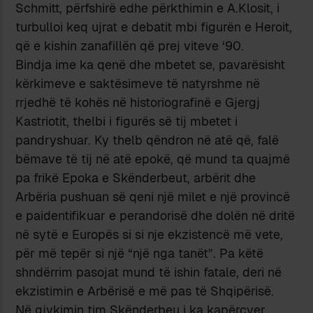
Schmitt, përfshirë edhe përkthimin e A.Klosit, i
turbulloi keq ujrat e debatit mbi figurën e Heroit,
që e kishin zanafillën që prej viteve ‘90.
Bindja ime ka qenë dhe mbetet se, pavarësisht
kërkimeve e saktësimeve të natyrshme në
rrjedhë të kohës në historiografinë e Gjergj
Kastriotit, thelbi i figurës së tij mbetet i
pandryshuar. Ky thelb qëndron në atë që, falë
bëmave të tij në atë epokë, që mund ta quajmë
pa frikë Epoka e Skënderbeut, arbërit dhe
Arbëria pushuan së qeni një milet e një provincë
e paidentifikuar e perandorisë dhe dolën në dritë
në sytë e Europës si si nje ekzistencë më vete,
për më tepër si një “një nga tanët”. Pa këtë
shndërrim pasojat mund të ishin fatale, deri në
ekzistimin e Arbërisë e më pas të Shqipërisë.
Në gjykimin tim Skënderbeu i ka kapërcyer