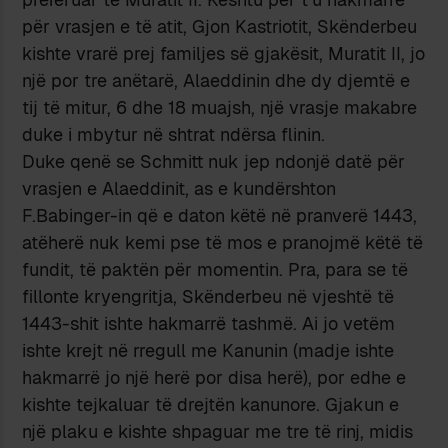
për vrasjen e të atit, Gjon Kastriotit, Skënderbeu
kishte vrarë prej familjes së gjakësit, Muratit II, jo
një por tre anëtarë, Alaeddinin dhe dy djemtë e
tij të mitur, 6 dhe 18 muajsh, një vrasje makabre
duke i mbytur në shtrat ndërsa flinin.
Duke qenë se Schmitt nuk jep ndonjë datë për
vrasjen e Alaeddinit, as e kundërshton
F.Babinger-in që e daton këtë në pranverë 1443,
atëherë nuk kemi pse të mos e pranojmë këtë të
fundit, të paktën për momentin. Pra, para se të
fillonte kryengritja, Skënderbeu në vjeshtë të
1443-shit ishte hakmarrë tashmë. Ai jo vetëm
ishte krejt në rregull me Kanunin (madje ishte
hakmarrë jo një herë por disa herë), por edhe e
kishte tejkaluar të drejtën kanunore. Gjakun e
një plaku e kishte shpaguar me tre të rinj, midis