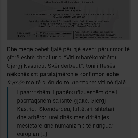
Dhe meqë bëhet fjalë për një event përurimor të
çfarë është shpallur si “Viti mbarëkombëtar i
Gjergj Kastriotit Skënderbeut”, toni i ftesës
njëkohësisht paralajmëron e konfirmon edhe
frymën
me të cilën do të kremtohet viti në fjalë.
I paarritshëm, i papërkufizueshëm dhe i
pashfaqshëm sa ishte gjallë, Gjergj
Kastrioti Skënderbeu, luftëtari, shtetari
dhe arbërori urëlidhës mes dritëhijes
mesjetare dhe humanizmit të ndriçuar
europian […]