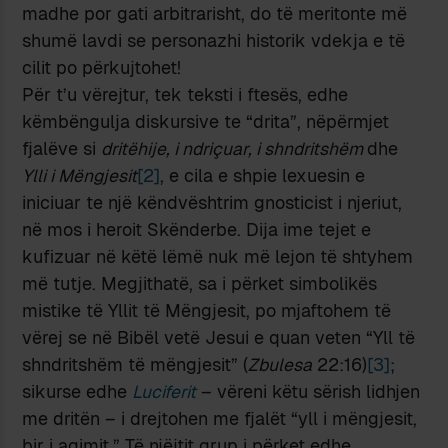
madhe por gati arbitrarisht, do të meritonte më
shumë lavdi se personazhi historik vdekja e të
cilit po përkujtohet!
Për t’u vërejtur, tek teksti i ftesës, edhe
këmbëngulja diskursive te “drita”, nëpërmjet
fjalëve si
dritëhije, i ndriçuar, i shndritshëm
dhe
Ylli i Mëngjesit
[2]
, e cila e shpie lexuesin e
iniciuar te një këndvështrim gnosticist i njeriut,
në mos i heroit Skënderbe. Dija ime tejet e
kufizuar në këtë lëmë nuk më lejon të shtyhem
më tutje. Megjithatë, sa i përket simbolikës
mistike të Yllit të Mëngjesit, po mjaftohem të
vërej se në Bibël vetë Jesui e quan veten “Yll të
shndritshëm të mëngjesit” (
Zbulesa
22:16)
[3]
;
sikurse edhe
Luciferit
– vëreni këtu sërish lidhjen
me dritën – i drejtohen me fjalët “yll i mëngjesit,
bir i agimit.” Të njëjtit grup i përket edhe