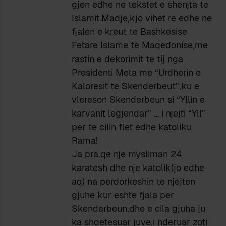
gjen edhe ne tekstet e shenjta te
Islamit.Madje,kjo vihet re edhe ne
fjalen e kreut te Bashkesise
Fetare Islame te Maqedonise,me
rastin e dekorimit te tij nga
Presidenti Meta me “Urdherin e
Kaloresit te Skenderbeut”,ku e
vlereson Skenderbeun si “Yllin e
karvanit legjendar” … i njejti “Yll”
per te cilin flet edhe katoliku
Rama!
Ja pra,qe nje mysliman 24
karatesh dhe nje katolik(jo edhe
aq) na perdorkeshin te njejten
gjuhe kur eshte fjala per
Skenderbeun,dhe e cila gjuha ju
ka shqetesuar juve,i nderuar zoti