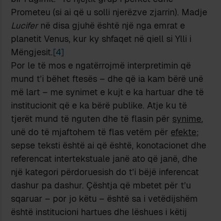
Prometeu (si ai që u solli njerëzve zjarrin). Madje
Lucifer
në disa gjuhë është një nga emrat e
planetit Venus, kur ky shfaqet në qiell si Ylli i
Mëngjesit.
[4]
Por le të mos e ngatërrojmë interpretimin që
mund t’i bëhet ftesës – dhe që ia kam bërë unë
më lart – me synimet e kujt e ka hartuar dhe të
institucionit që e ka bërë publike. Atje ku të
tjerët mund të nguten dhe të flasin për
synime
,
unë do të mjaftohem të flas vetëm për
efekte
;
sepse teksti është ai që është, konotacionet dhe
referencat intertekstuale janë ato që janë, dhe
një kategori përdoruesish do t’i bëjë inferencat
dashur pa dashur. Çështja që mbetet për t’u
sqaruar – por jo këtu – është sa i vetëdijshëm
është institucioni hartues dhe lëshues i këtij