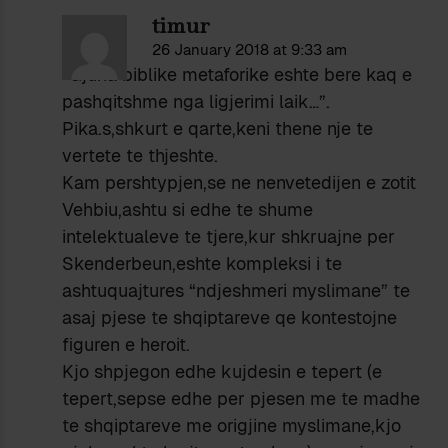
timur
26 January 2018 at 9:33 am
“Gjuha biblike metaforike eshte bere kaq e
pashqitshme nga ligjerimi laik…”.
Pika.s,shkurt e qarte,keni thene nje te
vertete te thjeshte.
Kam pershtypjen,se ne nenvetedijen e zotit
Vehbiu,ashtu si edhe te shume
intelektualeve te tjere,kur shkruajne per
Skenderbeun,eshte kompleksi i te
ashtuquajtures “ndjeshmeri myslimane” te
asaj pjese te shqiptareve qe kontestojne
figuren e heroit.
Kjo shpjegon edhe kujdesin e tepert (e
tepert,sepse edhe per pjesen me te madhe
te shqiptareve me origjine myslimane,kjo