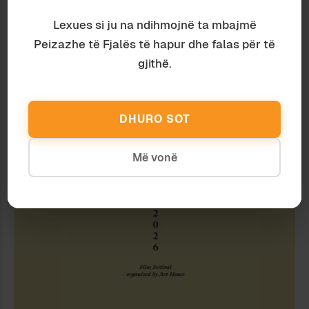
Lexues si ju na ndihmojnë ta mbajmë
Peizazhe të Fjalës të hapur dhe falas për të
gjithë.
DHURO SOT
Më vonë
Komunikim
Ardian Vehbiu
KU JE?