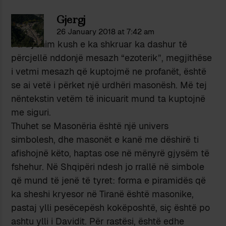
Gjergj
26 January 2018 at 7:42 am
Pa dyshim kush e ka shkruar ka dashur të
përcjellë nddonjë mesazh “ezoterik”, megjithëse
i vetmi mesazh që kuptojmë ne profanët, është
se ai vetë i përket një urdhëri masonësh. Më tej
nëntekstin vetëm të inicuarit mund ta kuptojnë
me siguri.
Thuhet se Masonëria është një univers
simbolesh, dhe masonët e kanë me dëshirë ti
afishojnë këto, haptas ose në mënyrë gjysëm të
fshehur. Në Shqipëri ndesh jo rrallë në simbole
që mund të jenë të tyret: forma e piramidës që
ka sheshi kryesor në Tiranë është masonike,
pastaj ylli pesëcepësh kokëposhtë, siç është po
ashtu ylli i Davidit. Për rastësi, është edhe