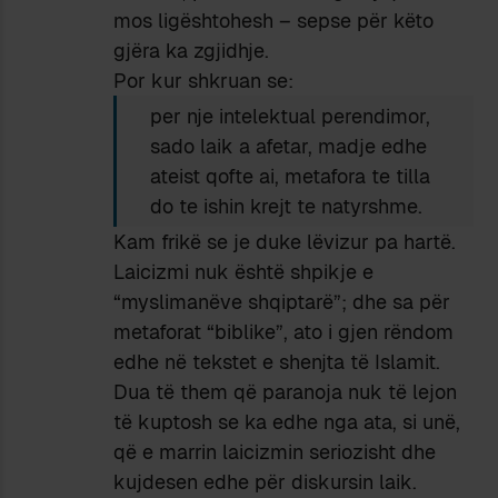
mos ligështohesh – sepse për këto
gjëra ka zgjidhje.
Por kur shkruan se:
per nje intelektual perendimor,
sado laik a afetar, madje edhe
ateist qofte ai, metafora te tilla
do te ishin krejt te natyrshme.
Kam frikë se je duke lëvizur pa hartë.
Laicizmi nuk është shpikje e
“myslimanëve shqiptarë”; dhe sa për
metaforat “biblike”, ato i gjen rëndom
edhe në tekstet e shenjta të Islamit.
Dua të them që paranoja nuk të lejon
të kuptosh se ka edhe nga ata, si unë,
që e marrin laicizmin seriozisht dhe
kujdesen edhe për diskursin laik.