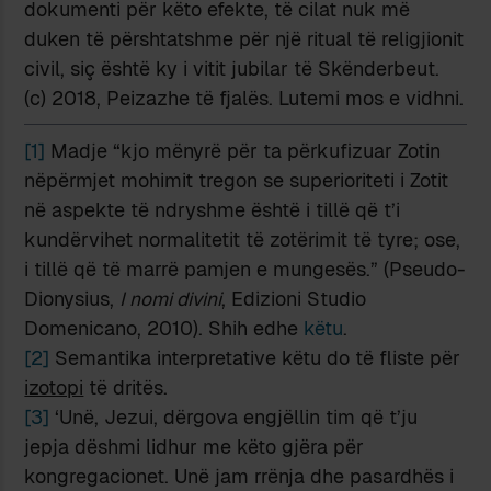
dokumenti për këto efekte, të cilat nuk më
duken të përshtatshme për një ritual të religjionit
civil, siç është ky i vitit jubilar të Skënderbeut.
(c) 2018, Peizazhe të fjalës. Lutemi mos e vidhni.
[1]
Madje “kjo mënyrë për ta përkufizuar Zotin
nëpërmjet mohimit tregon se superioriteti i Zotit
në aspekte të ndryshme është i tillë që t’i
kundërvihet normalitetit të zotërimit të tyre; ose,
i tillë që të marrë pamjen e mungesës.” (Pseudo-
Dionysius,
I nomi divini
, Edizioni Studio
Domenicano, 2010). Shih edhe
këtu
.
[2]
Semantika interpretative këtu do të fliste për
izotopi
të dritës.
[3]
‘Unë, Jezui, dërgova engjëllin tim që t’ju
jepja dëshmi lidhur me këto gjëra për
kongregacionet. Unë jam rrënja dhe pasardhës i