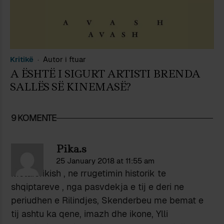
Kritikë
Autor i ftuar
A ËSHTË I SIGURT ARTISTI BRENDA
SALLËS SË KINEMASË?
9 KOMENTE
Pika.s
25 January 2018 at 11:55 am
Metaforikish , ne rrugetimin historik te
shqiptareve , nga pasvdekja e tij e deri ne
periudhen e Rilindjes, Skenderbeu me bemat e
tij ashtu ka qene, imazh dhe ikone, Ylli