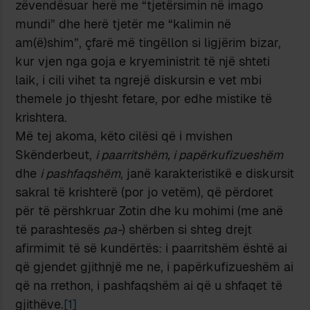
zëvendësuar herë me “tjetërsimin në imago
mundi” dhe herë tjetër me “kalimin në
am(ë)shim”, çfarë më tingëllon si ligjërim bizar,
kur vjen nga goja e kryeministrit të një shteti
laik, i cili vihet ta ngrejë diskursin e vet mbi
themele jo thjesht fetare, por edhe mistike të
krishtera.
Më tej akoma, këto cilësi që i mvishen
Skënderbeut,
i paarritshëm, i papërkufizueshëm
dhe
i pashfaqshëm
, janë karakteristikë e diskursit
sakral të krishterë (por jo vetëm), që përdoret
për të përshkruar Zotin dhe ku mohimi (me anë
të parashtesës
pa-
) shërben si shteg drejt
afirmimit të së kundërtës: i paarritshëm është ai
që gjendet gjithnjë me ne, i papërkufizueshëm ai
që na rrethon, i pashfaqshëm ai që u shfaqet të
gjithëve.
[1]