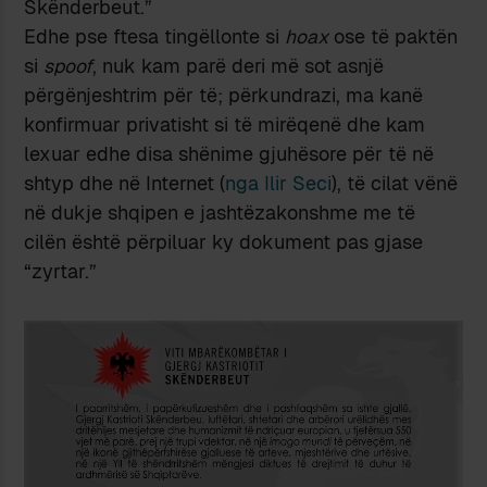
Skënderbeut.”
Edhe pse ftesa tingëllonte si
hoax
ose të paktën
si
spoof
, nuk kam parë deri më sot asnjë
përgënjeshtrim për të; përkundrazi, ma kanë
konfirmuar privatisht si të mirëqenë dhe kam
lexuar edhe disa shënime gjuhësore për të në
shtyp dhe në Internet (
nga Ilir Seci
), të cilat vënë
në dukje shqipen e jashtëzakonshme me të
cilën është përpiluar ky dokument pas gjase
“zyrtar.”