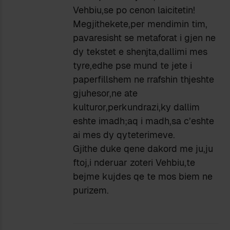
Vehbiu,se po cenon laicitetin!
Megjithekete,per mendimin tim,
pavaresisht se metaforat i gjen ne
dy tekstet e shenjta,dallimi mes
tyre,edhe pse mund te jete i
paperfillshem ne rrafshin thjeshte
gjuhesor,ne ate
kulturor,perkundrazi,ky dallim
eshte imadh;aq i madh,sa c’eshte
ai mes dy qyteterimeve.
Gjithe duke qene dakord me ju,ju
ftoj,i nderuar zoteri Vehbiu,te
bejme kujdes qe te mos biem ne
purizem.