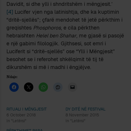
Davidit, si dhe ylli i shndritshëm i mëngjesit.’
[4]
Lucifer vjen nga latinishtja, dhe ka kuptimin
“dritë-sjellës”; çfarë mendohet të jetë përkthim i
greqishtes
Phosphoros
, e cila përkthen
hebraishten
Helel ben Shahar
, me gjasë si pasojë
e një gabimi filologjik. Gjithsesi, sot emri i
Luciferit si “dritë-sjellës” ose “Ylli i Mëngjesit”
besohet se i referohet shkëlqimit të tij të
dikurshëm si më i madhi i ëngjëjve.
Ndaje:
RITUALI I MËNGJESIT
DY DITË NË FESTIVAL
6 October 2018
8 November 2015
In "Letërsi"
In "Letërsi"
PËRKTHIMET PARA