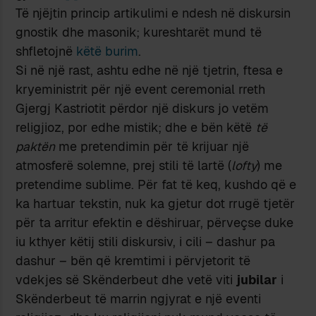
Të njëjtin princip artikulimi e ndesh në diskursin
gnostik dhe masonik; kureshtarët mund të
shfletojnë
këtë burim
.
Si në një rast, ashtu edhe në një tjetrin, ftesa e
kryeministrit për një event ceremonial rreth
Gjergj Kastriotit përdor një diskurs jo vetëm
religjioz, por edhe mistik; dhe e bën këtë
të
paktën
me pretendimin për të krijuar një
atmosferë solemne, prej stili të lartë (
lofty
) me
pretendime sublime. Për fat të keq, kushdo që e
ka hartuar tekstin, nuk ka gjetur dot rrugë tjetër
për ta arritur efektin e dëshiruar, përveçse duke
iu kthyer këtij stili diskursiv, i cili – dashur pa
dashur – bën që kremtimi i përvjetorit të
vdekjes së Skënderbeut dhe vetë viti
jubilar
i
Skënderbeut të marrin ngjyrat e një eventi