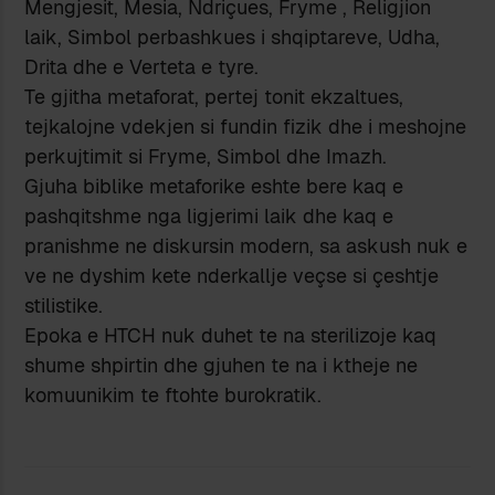
Mengjesit, Mesia, Ndriçues, Fryme , Religjion
laik, Simbol perbashkues i shqiptareve, Udha,
Drita dhe e Verteta e tyre.
Te gjitha metaforat, pertej tonit ekzaltues,
tejkalojne vdekjen si fundin fizik dhe i meshojne
perkujtimit si Fryme, Simbol dhe Imazh.
Gjuha biblike metaforike eshte bere kaq e
pashqitshme nga ligjerimi laik dhe kaq e
pranishme ne diskursin modern, sa askush nuk e
ve ne dyshim kete nderkallje veçse si çeshtje
stilistike.
Epoka e HTCH nuk duhet te na sterilizoje kaq
shume shpirtin dhe gjuhen te na i ktheje ne
komuunikim te ftohte burokratik.