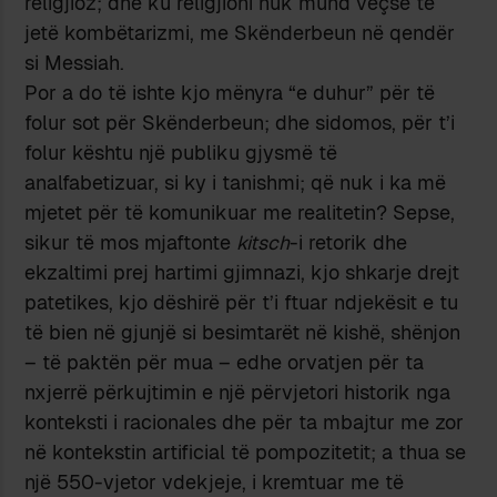
religjioz; dhe ku religjioni nuk mund veçse të
jetë kombëtarizmi, me Skënderbeun në qendër
si Messiah.
Por a do të ishte kjo mënyra “e duhur” për të
folur sot për Skënderbeun; dhe sidomos, për t’i
folur kështu një publiku gjysmë të
analfabetizuar, si ky i tanishmi; që nuk i ka më
mjetet për të komunikuar me realitetin? Sepse,
sikur të mos mjaftonte
kitsch
-i retorik dhe
ekzaltimi prej hartimi gjimnazi, kjo shkarje drejt
patetikes, kjo dëshirë për t’i ftuar ndjekësit e tu
të bien në gjunjë si besimtarët në kishë, shënjon
– të paktën për mua – edhe orvatjen për ta
nxjerrë përkujtimin e një përvjetori historik nga
konteksti i racionales dhe për ta mbajtur me zor
në kontekstin artificial të pompozitetit; a thua se
një 550-vjetor vdekjeje, i kremtuar me të