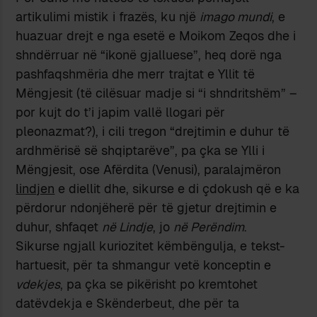
artikulimi mistik i frazës, ku një
imago mundi
, e
huazuar drejt e nga esetë e Moikom Zeqos dhe i
shndërruar në “ikonë gjalluese”, heq dorë nga
pashfaqshmëria dhe merr trajtat e Yllit të
Mëngjesit (të cilësuar madje si “i shndritshëm” –
por kujt do t’i japim vallë llogari për
pleonazmat?), i cili tregon “drejtimin e duhur të
ardhmërisë së shqiptarëve”, pa çka se Ylli i
Mëngjesit, ose Afërdita (Venusi), paralajmëron
lindjen
e diellit dhe, sikurse e di çdokush që e ka
përdorur ndonjëherë për të gjetur drejtimin e
duhur, shfaqet
në Lindje
, jo
në Perëndim
.
Sikurse ngjall kuriozitet këmbëngulja, e tekst-
hartuesit, për ta shmangur vetë konceptin e
vdekjes
, pa çka se pikërisht po kremtohet
datëvdekja e Skënderbeut, dhe për ta