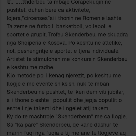
Qe Skenderbeu ta mbaje Corapekuqin ne
pushtet, duhen bere ca aktivitete,
lojera,”circenses”si i thonin ne Romen e lashte.
Ta zeme ne futboll, basketboll, volleboll e
sportet e grupit, Trofeu Skenderbeu, me skuadra
nga Shqiperia e Kosova. Po keshtu ne atletike,
not, peshengritje e sportet e tjera individuale.
Artistet te stimulohen me konkursin Skenderbeu
e keshtu me radhe.
Kjo metode po, i kenaq njerezit, po keshtu me
llogje e me evente shiksish, nuk te mban
Skenderbeu ne pushtet, te iken dem viti jubilar,
si i thone o eshte i popullit dhe jepja popullit o
eshte i nje takemi dhe i ngelet atij takemi.
Ky do te mashtroje ”Skenderbeun” me ca llogje.
Sa ”ka pare” Skenderbeu, qe kane dashur te
marrin fuqi nga fuqia e tij me ane te llogjeve aq