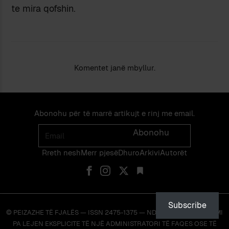
te mira qofshin.
Komentet janë mbyllur.
Abonohu për të marrë artikujt e rinj me email.
Email
Abonohu
Rreth nesh
Merr pjes​​ë​
Dhuro
Arkivi
Autorët
Subscribe
© PEIZAZHE TË FJALËS — ISSN 2475-1375 — NDALOHET RIPRODHIMI
PA LEJEN EKSPLICITE TË NJË ADMINISTRATORI TË FAQES OSE TË