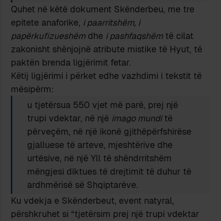
Quhet në këtë dokument Skënderbeu, me tre
epitete anaforike,
i paarritshëm, i
papërkufizueshëm
dhe
i pashfaqshëm
të cilat
zakonisht shënjojnë atribute mistike të Hyut, të
paktën brenda ligjërimit fetar.
Këtij ligjërimi i përket edhe vazhdimi i tekstit të
mësipërm:
u tjetërsua 550 vjet më parë, prej një
trupi vdektar, në një
imago mundi
të
përveçëm, në një ikonë gjithëpërfshirëse
gjalluese të arteve, mjeshtërive dhe
urtësive, në një Yll të shëndrritshëm
mëngjesi diktues të drejtimit të duhur të
ardhmërisë së Shqiptarëve.
Ku vdekja e Skënderbeut, event natyral,
përshkruhet si “tjetërsim prej një trupi vdektar