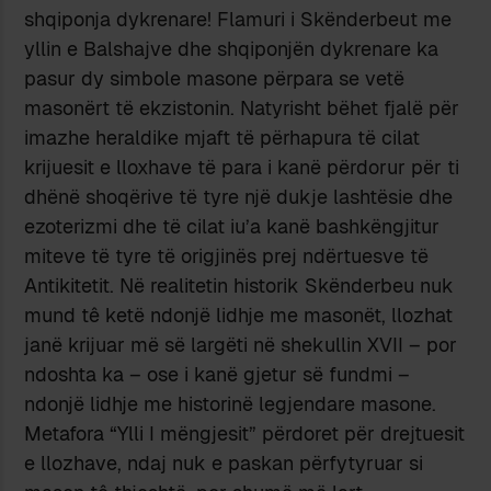
shqiponja dykrenare! Flamuri i Skënderbeut me
yllin e Balshajve dhe shqiponjën dykrenare ka
pasur dy simbole masone përpara se vetë
masonërt të ekzistonin. Natyrisht bëhet fjalë për
imazhe heraldike mjaft të përhapura të cilat
krijuesit e lloxhave të para i kanë përdorur për ti
dhënë shoqërive të tyre një dukje lashtësie dhe
ezoterizmi dhe të cilat iu’a kanë bashkëngjitur
miteve të tyre të origjinës prej ndërtuesve të
Antikitetit. Në realitetin historik Skënderbeu nuk
mund tê ketë ndonjë lidhje me masonët, llozhat
janë krijuar më së largëti në shekullin XVII – por
ndoshta ka – ose i kanë gjetur së fundmi –
ndonjë lidhje me historinë legjendare masone.
Metafora “Ylli I mëngjesit” përdoret për drejtuesit
e llozhave, ndaj nuk e paskan përfytyruar si