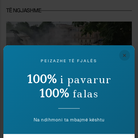
TË NGJASHME
×
PEIZAZHE TË FJALËS
100%
i pavarur
100%
falas
Kritikë
Elsa Demo
NGA NJË SHESH NË TJETRIN
Na ndihmoni ta mbajmë kështu