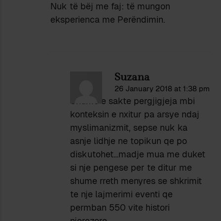
Nuk të bëj me faj: të mungon
eksperienca me Perëndimin.
Suzana
26 January 2018 at 1:38 pm
Shume e sakte pergjigjeja mbi
konteksin e nxitur pa arsye ndaj
myslimanizmit, sepse nuk ka
asnje lidhje ne topikun qe po
diskutohet…madje mua me duket
si nje pengese per te ditur me
shume rreth menyres se shkrimit
te nje lajmerimi eventi qe
permban 550 vite histori
njerezore.