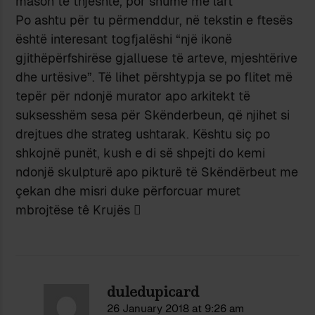
mason tê thjeshtë, por shumë më lart
Po ashtu për tu përmenddur, në tekstin e ftesës
është interesant togfjalëshi “një ikonë
gjithëpërfshirëse gjalluese të arteve, mjeshtërive
dhe urtësive”. Të lihet përshtypja se po flitet më
tepër për ndonjë murator apo arkitekt të
suksesshëm sesa për Skënderbeun, që njihet si
drejtues dhe strateg ushtarak. Kështu siç po
shkojnë punët, kush e di së shpejti do kemi
ndonjë skulpturë apo pikturë të Skëndërbeut me
çekan dhe misri duke përforcuar muret
mbrojtëse tê Krujës 
duledupicard
26 January 2018 at 9:26 am