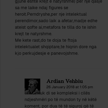
gjuhe eshte krejt e natyrshme) per nje qasje
sa me laike ndaj figures se
heroit.Perndryshe,per nje intelektual
perendimor,sado laik a afetar,madje edhe
ateist qofte ai,metafora te tilla do te ishin
krejt te natyrshme.
Me kete rast,do te doja te ftoja
intelektualet shqiptare,te hiqnin dore nga
kjo perkujdesje e panevojshme.
Ardian Vehbiu
26 January 2018 at 1:05 pm
Timur, nuk di se kompleksi i cilës
ndjeshmëri po të mundon ty në këtë
koment, por dua të të siguroj që të