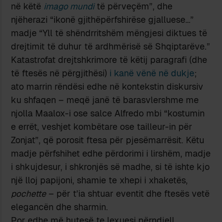
në këtë
imago mundi
të përveçëm”, dhe
njëherazi “ikonë gjithëpërfshirëse gjalluese…”
madje “Yll të shëndrritshëm mëngjesi diktues të
drejtimit të duhur të ardhmërisë së Shqiptarëve.”
Katastrofat drejtshkrimore të këtij paragrafi (dhe
të ftesës në përgjithësi)
i kanë vënë në dukje
;
ato marrin rëndësi edhe në kontekstin diskursiv
ku shfaqen – meqë janë të barasvlershme me
njolla Maalox-i ose salce Alfredo mbi “kostumin
e errët, veshjet kombëtare ose tailleur-in për
Zonjat”, që porosit ftesa për pjesëmarrësit. Këtu
madje përfshihet edhe përdorimi i lirshëm, madje
i shkujdesur, i shkronjës së madhe, si të ishte kjo
një lloj papijoni, shamie te xhepi i xhaketës,
pochette
– për t’ia shtuar eventit dhe ftesës vetë
elegancën dhe sharmin.
Por edhe më hutesë te lexuesi përndjell