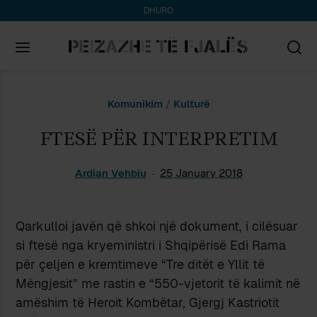
DHURO
Search
Komunikim
/
Kulturë
for:
FTESË PËR INTERPRETIM
Ardian Vehbiu
25 January 2018
Qarkulloi javën që shkoi një dokument, i cilësuar
si ftesë nga kryeministri i Shqipërisë Edi Rama
për çeljen e kremtimeve “Tre ditët e Yllit të
Mëngjesit” me rastin e “550-vjetorit të kalimit në
amëshim të Heroit Kombëtar, Gjergj Kastriotit