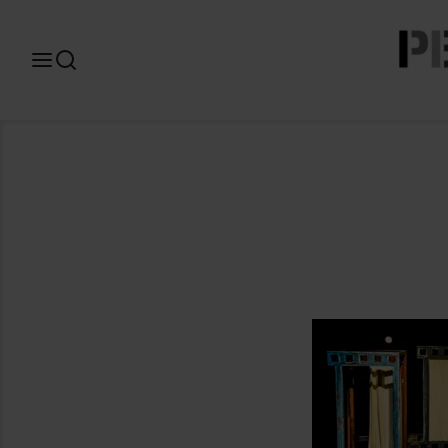
Search
for: