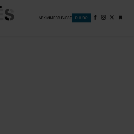
ARKIVI
MERR PJESË
DHURO