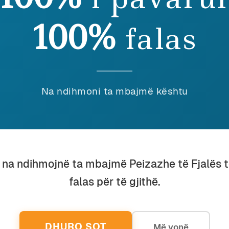
100%
falas
rrulla
Na ndihmoni ta mbajmë kështu
u na ndihmojnë ta mbajmë Peizazhe të Fjalës 
falas për të gjithë.
DHURO SOT
Më vonë