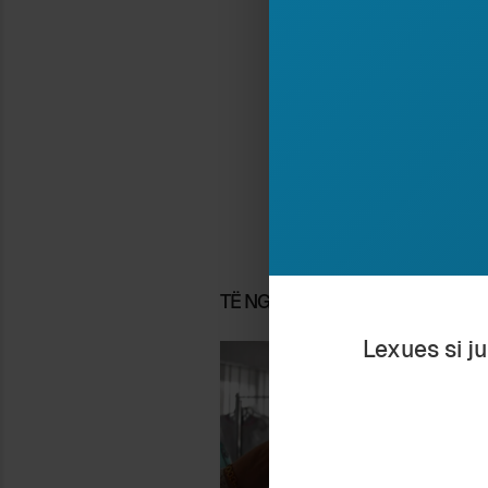
Ndaj
Pa
Ruaj
TË NGJASHME
Lexues si j