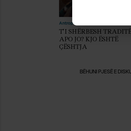
Antropologji
Aourela Vintou
T’I SHËRBESH TRADIT
APO JO? KJO ËSHTË
ÇËSHTJA
BËHUNI PJESË E DISKU