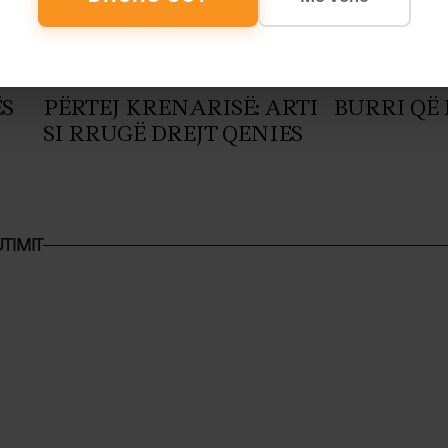
Art
Robert Martiko
Histori
Arber 
ËS
PËRTEJ KRENARISË: ARTI
BURRI QË 
SI RRUGË DREJT QENIES
TIMIT