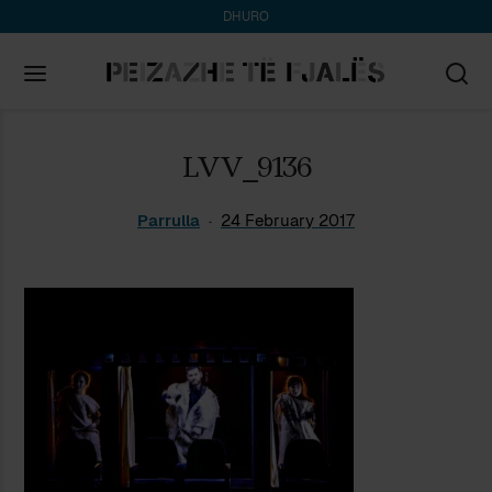
DHURO
Search
LVV_9136
for:
Parrulla
24 February 2017