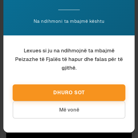
Na ndihmoni ta mbajmë kështu
Antropologji
Aourela Vintou
T’I SHËRBESH TRADITËS APO JO? KJO
ËSHTË ÇËSHTJA
Lexues si ju na ndihmojnë ta mbajmë
Peizazhe të Fjalës të hapur dhe falas për të
gjithë.
DHURO SOT
Më vonë