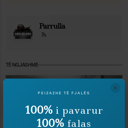
Ndaj
Ruaj
Parrulla
TË NGJASHME
×
PEIZAZHE TË FJALËS
100%
i pavarur
100%
falas